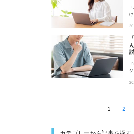
「
け
か
20
い
い
「
ジ
投
表
稿
20
「
使
の
ペ
ー
1
2
ジ
送
り
カテゴリーから記事を探す