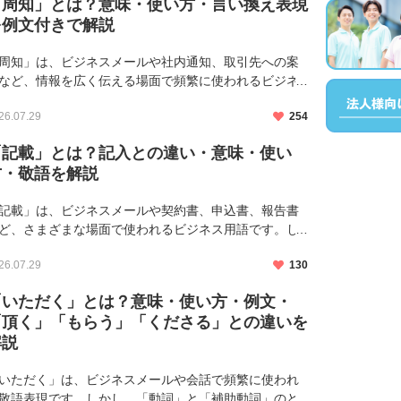
「周知」とは？意味・使い方・言い換え表現
を例文付きで解説
周知」は、ビジネスメールや社内通知、取引先への案
など、情報を広く伝える場面で頻繁に使われるビジネ
用語です。しかし、「ご周知ください」は正しい敬語
26.07.29
254
のか、「通知」や「共有」との違い、「周知」の言い
えがわからず、使い […]
「記載」とは？記入との違い・意味・使い
方・敬語を解説
記載」は、ビジネスメールや契約書、申込書、報告書
ど、さまざまな場面で使われるビジネス用語です。し
し、「記入との違い」がよくわからない、「ご記載く
26.07.29
130
さい」「記載しております」は正しい敬語なのか迷う
も多いのではないで […]
「いただく」とは？意味・使い方・例文・
「頂く」「もらう」「くださる」との違いを
解説
いただく」は、ビジネスメールや会話で頻繁に使われ
敬語表現です。しかし、「動詞」と「補助動詞」のど