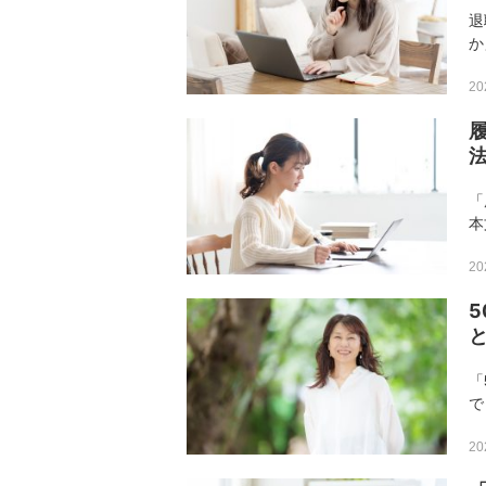
退
か
く
20
係
の
「
本
し
20
け
重
「
で
た
20
い
ン