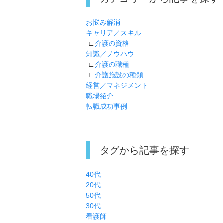
お悩み解消
キャリア／スキル
∟
介護の資格
知識／ノウハウ
∟
介護の職種
∟
介護施設の種類
経営／マネジメント
職場紹介
転職成功事例
タグから記事を探す
40代
20代
50代
30代
看護師