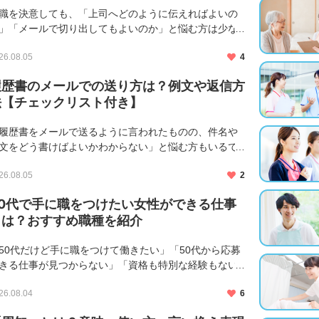
職を決意しても、「上司へどのように伝えればよいの
」「メールで切り出してもよいのか」と悩む方は少な
ありません。伝える順番や時期を誤ると、職場との関
26.08.05
4
や業務の引き継ぎに影響する可能性があります。 退職
意思は、原則とし […]
履歴書のメールでの送り方は？例文や返信方
法【チェックリスト付き】
履歴書をメールで送るように言われたものの、件名や
文をどう書けばよいかわからない」と悩む方もいるで
ょう。履歴書をメール送付する際は、文章の丁寧さだ
26.08.05
2
でなく、添付ファイルの形式や名称、送信先の確認も
要です。 この記事 […]
50代で手に職をつけたい女性ができる仕事
とは？おすすめ職種を紹介
50代だけど手に職をつけて働きたい」「50代から応募
きる仕事が見つからない」「資格も特別な経験もない
め、転職は難しいのでは」と不安を感じている女性も
26.08.04
6
るでしょう。 50代になると、体力や年齢、仕事のブラ
クなどが気 […]