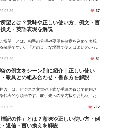
らとして使うのか、「頂く」との違いや正しい敬語表
26.07.29
37
に迷うことも少なくありません。 特にビジネスシーン
介護職では、相手 […]
ご所望とは？意味や正しい使い方、例文・言
い換え・英語表現を解説
ご所望」とは、相手の希望や要望を敬意を込めて表現
る敬語ですが、「どのような場面で使えばよいのか」
ご希望との違いは何か」と迷う方も多いのではないで
26.07.29
51
ょうか。特にビジネスシーンでは、取引先や顧客への
ール、接客対応など […]
拝啓の例文をシーン別に紹介｜正しい使い
方・敬具との組み合わせ・書き方を解説
拝啓」は、ビジネス文書や正式な手紙の冒頭で使用さ
る代表的な頭語です。取引先への案内状やお礼状、お
び状、応募書類に添える送付状など、改まった文書を
26.07.29
712
く際によく用いられます。 しかし、「拝啓はどのよう
場面で使うの？」 […]
「標記の件」とは？意味や正しい使い方・例
文・返信・言い換えを解説