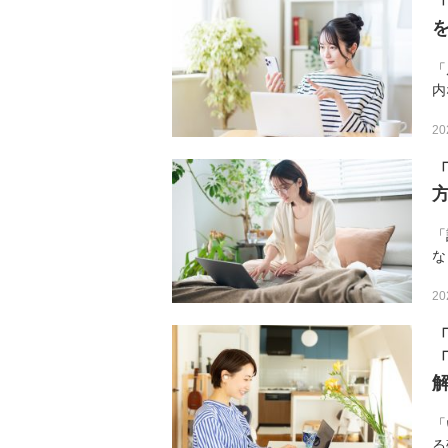
「
内
ス
20
な
換
「
な
か
20
だ
方
「
る