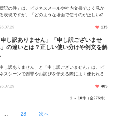
標記の件」は、ビジネスメールや社内文書でよく見か
る表現ですが、「どのような場面で使うのが正しいの
」「目上の人にも使えるのか」「『表記の件』との違
26.07.29
135
は何か」と疑問に感じたことがある方も多いのではな
でしょうか。 「標 […]
「申し訳ありません」「申し訳ございませ
ん」の違いとは？正しい使い分けや例文を解
説
申し訳ありません」と「申し訳ございません」は、ビ
ネスシーンで謝罪やお詫びを伝える際によく使われる
現です。しかし、「どちらを使えばより丁寧なのか」
26.07.29
405
取引先や上司にはどちらが適切なのか」「メールでは
い分ける必要がある […]
1 ～ 10
件（全276件）
…
28
次へ