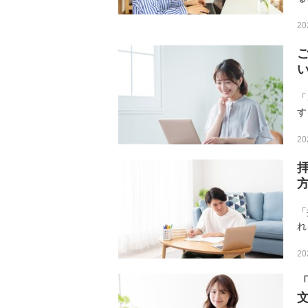
ち
20
現
や
「
す
「
20
し
メ
「
れ
詫
20
書
な