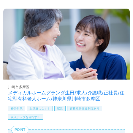
※介護福祉士手当を支給の場合は対象外となります。
所様！◎
社内専門資格手当
看護助手や介護職経験のある方をお迎えします。充実の
年末年始手当
OJT/それぞれの成長に合わせた教育研修プログラム、自分
保育手当：10,000円（規定あり）
の意見や気持ちが伝えやすい環境面もうれしいポイント！
有給取得促進手当
『ご利用者様のお役に立ちたい、資格/経験を活かしたい』
『介護知識や技術力を高めたい』『介護業界への夢や想い
賞与（年2回）
昇給（年1回、定期昇給、昇格による基本給アップあり）
をカタチにしたい』『転職で施設形態や環境を変えて働き
たい』等の方も大歓迎です！募集詳細等、担当コンサルタ
ントよりご案内します。お問い合わせも遠慮なくお願いし
ます。
医療/福祉業界の正社員/パート求人探しは【ウィルオブ介
護】＊求人情報収集、将来的に検討の方も遠慮なく＊
LINE、メール、お電話などご希望に応じてお問い合わせ/ご
川崎市多摩区
相談可能です。転職相談、求人紹介、年収交渉など完全無
メディカルホームグランダ生田/求人/介護職/正社員/住
料サービスをご利用いただけます。＜非公開求人も取扱い
宅型有料老人ホーム/神奈川県川崎市多摩区
あり！＞"転職支援"のプロと一緒に転職活動！お問い合わ
神奈川県
お見逃しなく！
駅近
資格取得支援制度あり
せお待ちしております。
収入アップを目指す！
POINT