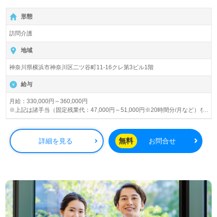
【月給330,000円～360,000円 /賞与2回】＊国家資格介護
形態
福祉士有資格者向け求人＊『東神奈川駅』徒歩5分。
訪問介護
『ケアリッツ東神奈川』株式会社ケアリッツ・アンド・パ
ートナーズ Careritz & Partners, Inc.（本社：東京都新宿
地域
区）様の運営です。正社員2,991名以上（2024.11月現
神奈川県横浜市神奈川区二ツ谷町11-16クレ第3ビル1階
在）。宮城県、東京都、神奈川県、千葉県、埼玉県、愛知
県、山梨県、大阪府を中心に訪問介護、通所介護、短期入
給与
所生活介護、居宅介護支援、パートナーズサービス、レジ
デンシャル、トラベル事業を展開。IT技術を活用して介護
月給：330,000円～360,000円
※上記は諸手当（固定残業代：47,000円～51,000円※20時間分/月など）を
業界NO.1を目指す注目の企業様です。
含めた総支給額です。
※給与額は経験年数・勤務実績などを考慮して決定いたします。
◎ご利用者様の笑顔がやりがいに！『ケアリッツ品質』で
無料
詳細を見る
お問合せ
プロフェッショナル訪問介護を実現される事業所様！◎
【別途支給手当】
看護助手や介護職経験をベースにサービス提供責任者経験
時間外手当
のある方をお迎えします。訪問介護事業所での勤務経験は
土日出勤手当
通勤手当 他
問いません。サービス提供責任者として調整全般（介護計
介護福祉士手当（15000円）
画の作成、ご利用者・ご家族との面談、ケアマネジャーと
の調整、介護職員サポート業務）を中心にお願いします。
賞与 年2回（4月、10月）
明るい職場環境、充実のOJT/各種研修プログラム、働く人
給与改定 年1回（4月）
を大切にするカルチャー、職員様同士のチームワークもう