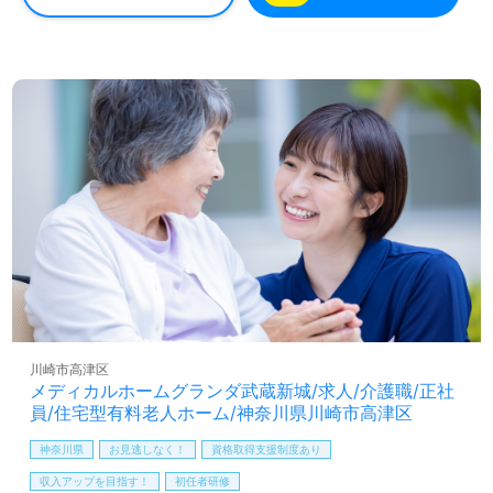
円/月
◎誰かのお役に立つ仕事×はたらくをわたしらしく！『こ
※初任者研修手当は実務者研修をお持ちの方も対象。
※介護福祉士手当を支給の場合は対象外となります。
れからのキャリアが楽しみになる』輝く未来を描いてみま
社内専門資格手当
せんか◎
年末年始手当
看護助手や介護職経験のある方はもちろん、これから介護
保育手当：10,000円（規定あり）
職を目指される方も幅広く募集します。就職後『ご利用者
有給取得促進手当
様からのありがとうが原動力です。働く喜びがここにはあ
ります！』等のお声も届く事業所様です。手厚いOJT/それ
賞与（年2回）
昇給（年1回、定期昇給、昇格による基本給アップあり）
ぞれの成長に沿った研修プログラム、自分の気持ちが伝え
やすい環境面も嬉しいポイント！『ご利用者様お一人おひ
とりに寄り添いたい』『介護知識や技術力を高めたい、働
きがいを感じながら仕事をしたい』『転職でキャリアチェ
ンジを実現したい、施設形態や環境を変えて働きたい』等
の方も大歓迎です！求人詳細等、担当コンサルタントより
ご案内します。お問い合わせも遠慮なくお願いします。
川崎市高津区
医療/福祉業界の正社員/パート求人探しは【ウィルオブ介
メディカルホームグランダ武蔵新城/求人/介護職/正社
護】＊求人情報収集、将来的に検討の方も遠慮なく＊
員/住宅型有料老人ホーム/神奈川県川崎市高津区
LINE、メール、お電話などご希望に応じてお問い合わせ/ご
神奈川県
お見逃しなく！
資格取得支援制度あり
相談可能です。転職相談、求人紹介、年収交渉など完全無
料サービスをご利用いただけます。＜非公開求人も取扱い
収入アップを目指す！
初任者研修