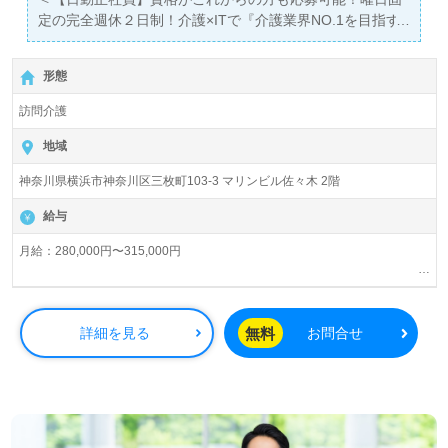
定の完全週休２日制！介護×ITで『介護業界NO.1を目指す
企業！』＞
◎訪問介護/正社員募集◎
形態
【月給280,000円〜315,000円円/賞与2回】『片倉町駅』徒
歩9分。
訪問介護
『ケアリッツ片倉町』株式会社ケアリッツ・アンド・パー
地域
トナーズCareritz & Partners, Inc.（本社：東京都新宿区）
神奈川県横浜市神奈川区三枚町103-3 マリンビル佐々木 2階
様の運営です。正社員2,600人以上。宮城県、東京都、神
奈川県、千葉県、埼玉県、愛知県、山梨県、大阪府を中心
給与
に訪問介護、通所介護、短期入所生活介護、居宅介護支
援、パートナーズサービス、レジデンシャル、トラベル事
月給：280,000円〜315,000円
業を展開。IT技術を活用して介護業界NO.1を目指している
土日出勤手当（月最大6,000円）別途支給
注目の企業様です。
資格手当：（介護福祉士）15,000円
超過勤務手当
無料
詳細を見る
お問合せ
◎ご利用者様の笑顔がやりがいに！『ケアリッツ品質』で
給与改定：年1回（4月）
プロフェッショナル訪問介護を実現される事業所様！◎
賞与：年2回（4月、10月）
看護助手や介護職経験のある方をお迎えします。訪問介護
事業所での勤務経験は問いません。ご利用者様宅への訪問
（介護業務、買い物や掃除、洗濯等の日常生活サポート）
をお願いします。それぞれの成長に沿った研修制度も充