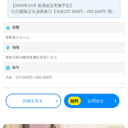
【2026年10月 処遇改定実施予定】
◎介護職/正社員募集◎【月給237,500円～282,500円 /賞与
2回】『生田駅』徒歩6分。
形態
入居定員68名（全室個室）『メディカルホームグランダ生
田』株式会社ベネッセスタイルケア様の運営です。従業員
有料老人ホーム
18,200人以上、26年の実績、全国に350拠点以上の有料老
人ホーム、児童/学童領域で事業展開されています。業界ト
地域
ップクラスの施設数を誇り、ワンランク上の介護サービス
神奈川県川崎市多摩区生田7-21-1
をご提供。資格支援制度や教育研修プログラムも充実。
『入社してよかった！』のお声も届く企業様です。
給与
◎24時間看護職員様在籍のメディカルホーム！うれしい各
月給：237,500円〜282,500円
種諸手当、キャリアアップを目指せる研修制度充実の事業
夜勤手当：5,000円/回（夜勤回数月5回程度）
所様！◎
交通費規定内支給
看護助手や介護職経験のある方はもちろん、これから介護
残業手当
無料
詳細を見る
お問合せ
職を目指される方も幅広く募集します。充実のOJT/それぞ
資格手当：初任者研修6,000円/月、介護福祉士21,500円/月、ケアマネ5,000
れの成長に合わせた教育研修プログラム、自分の気持ちが
円/月
伝えやすい環境面も嬉しいポイント！『ご利用者様のお役
※初任者研修手当は実務者研修をお持ちの方も対象。
※介護福祉士手当を支給の場合は対象外となります。
に立ちたい、資格/経験を活かしたい』『介護知識や技術力
社内専門資格手当
を高めたい』『転職でキャリアチェンジ/キャリアアップを