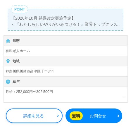
あり！＞"転職支援"のプロと一緒に転職活動！お問い合わ
せお待ちしております。
POINT
【2026年10月 処遇改定実施予定】
＜『わたしらしいやりがいみつける！』業界トップクラス
の教育研修プログラム！ベネッセグループ！＞
◎介護職/正社員募集◎【月給252,000円～302,500円 /賞与
形態
2回】
『武蔵新城駅』徒歩14分。
有料老人ホーム
入居定員60名（60室/全室個室）『メディカルホームグラ
地域
ンダ武蔵新城』株式会社ベネッセスタイルケア様の運営で
神奈川県川崎市高津区千年844
す。従業員18,200人以上、26年の実績、全国に350拠点以
上の有料老人ホーム、児童/学童領域で事業展開されていま
給与
す。業界トップクラスの施設数を誇り、ワンランク上の介
護サービスをご提供。資格支援制度や教育研修プログラム
月給：252,000円〜302,500円
も充実。『入社してよかった！』のお声も届く企業様で
夜勤手当：5,000円/回（夜勤回数月5回程度）
す。
交通費規定内支給
残業手当
無料
詳細を見る
お問合せ
資格手当：初任者研修6,000円/月、介護福祉士21,500円/月、ケアマネ5,000
◎24時間看護職員様在籍のメディカルホーム！うれしい各
円/月
種諸手当、キャリアアップを目指せる研修制度充実の事業
※初任者研修手当は実務者研修をお持ちの方も対象。