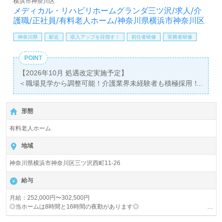
横浜市神奈川区
メディカル・リハビリホームグランダ三ツ沢/求人/介
護職/正社員/有料老人ホーム/神奈川県横浜市神奈川区
神奈川県
駅近
収入アップを目指す！
初任者研修
実務者研修
POINT
【2026年10月 処遇改定実施予定】
＜職場見学から調整可能！介護業界未経験者も積極採用！
『わたしらしいやりがいみつける！』業界トップクラスの
教育研修プログラム！ベネッセグループ！＞
形態
◎介護職/正社員募集◎【月給252,000円～302,500円/賞与
2回】
有料老人ホーム
＊初任者研修以上有資格者向け求人＊『三ツ沢上町駅』徒
歩7分。
地域
神奈川県横浜市神奈川区三ツ沢西町11-26
入居定員72名（全室個室）『メディカル・リハビリホーム
グランダ三ツ沢』株式会社会社ベネッセスタイルケア
給与
Benesse Style Care Co.,Ltd. （本社：東京都西新宿） 様の
運営です。従業員18,200人以上、26年の実績、全国に350
月給：252,000円〜302,500円
◎当ホームは8時間と16時間の夜勤があります◎
拠点以上の有料老人ホーム、教育/学童領域で事業展開され
ています。業界トップクラスの施設数を誇り、ワンランク