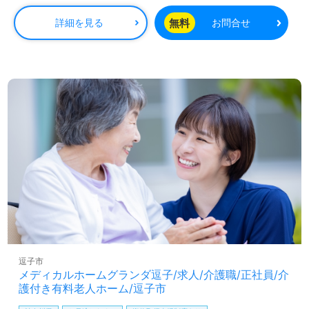
夜勤手当：（8時間の場合）2,500円/回
上の介護サービスをご提供。資格支援制度や教育研修プロ
（16時間の場合）5,000円/回（夜勤回数月5回程度）
無料
詳細を見る
お問合せ
グラムも充実。『入社してよかった！』のお声も届く企業
交通費規定内支給
様です。
残業手当
資格手当：初任者研修6,000円/月、介護福祉士21,500円/月、ケアマネ5,000
円/月
◎誰かのお役に立つ仕事×はたらくをわたしらしく！『こ
※初任者研修手当は実務者研修をお持ちの方も対象。
れからのキャリアが楽しみになる』輝く未来を描いてみま
※介護福祉士手当を支給の場合は対象外となります。
せんか◎
社内専門資格手当
看護助手や介護職経験のある方はもちろん、これから介護
年末年始手当
職を目指される方も幅広く募集します。就職後『ゆとりと
保育手当：10,000円（規定あり）
同僚とのコミュニケーションが増えたことで、働きがいも
有給取得促進手当
増えました。』等のお声も届く事業所様です。働きやすい
賞与（年2回）
職場環境、職員様同士の協力体制、自分の気持ちが伝えや
昇給（年1回、定期昇給、昇格による基本給アップあり）
すい環境面も嬉しいポイント！『ご利用者様のお一人おひ
とりに寄り添いたい』『多彩なキャリアパスでなりたい自
分を目指したい』『転職でキャリアチェンジを実現した
い、施設形態や環境を変えて働きたい』等の方も大歓迎で
す！求人詳細等、担当コンサルタントよりご案内します。
お問い合わせも遠慮なくお願いします。
逗子市
メディカルホームグランダ逗子/求人/介護職/正社員/介
医療/福祉業界の正社員/パート求人探しは【ウィルオブ介
護付き有料老人ホーム/逗子市
護】＊求人情報収集、将来的に検討の方も遠慮なく＊