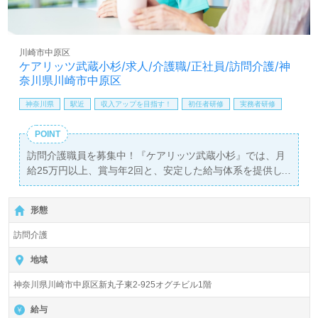
全国の求人ご紹介！医療/福祉業界の正社員/パート仕事探
しは【ウィルオブ介護】＊求人情報収集、将来的に検討の
方も遠慮なく＊
LINE、メール、お電話などご希望に応じてお問い合わせ/ご
川崎市中原区
相談可能です。転職相談、求人紹介、年収交渉など完全無
ケアリッツ武蔵小杉/求人/介護職/正社員/訪問介護/神
料サービスをご利用いただけます。＜非公開求人も取扱い
奈川県川崎市中原区
あり！＞"転職支援"のプロと一緒に転職活動！お問い合わ
神奈川県
駅近
収入アップを目指す！
初任者研修
実務者研修
せお待ちしております。
POINT
訪問介護職員を募集中！『ケアリッツ武蔵小杉』では、月
給25万円以上、賞与年2回と、安定した給与体系を提供し
ています。
初任者研修以上の資格をお持ちの方を対象に、川崎市中原
形態
区での介護業務を通じて、ご利用者様の日常生活をサポー
トしていただきます。
訪問介護
具体的には、買い物や掃除、洗濯などの家事支援を行いな
がら、個々のニーズに寄り添った介護を実践していただき
地域
ます。
神奈川県川崎市中原区新丸子東2-925オグチビル1階
職場環境は多様性に富んでおり、中途採用者や幅広い年代
給与