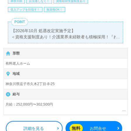
神奈川県
お見逃しなく！
資格取得支援制度あり
LINE、メール、お電話などご希望に応じてお問い合わせ/ご
相談可能です。転職相談、求人紹介、年収交渉など完全無
収入アップを目指す！
無資格OK！
料サービスをご利用いただけます。＜非公開求人も取扱い
あり！＞"転職支援"のプロと一緒に転職活動！お問い合わ
POINT
せお待ちしております。
【2026年10月 処遇改定実施予定】
＜資格支援制度あり！介護業界未経験者も積極採用！『わ
たしらしいやりがいみつける！』業界トップクラスの教育
研修プログラム！ベネッセグループ！＞
形態
◎介護職/正社員募集◎
【月給252,000円～302,500円以上/賞与2回】『逗子駅』徒
有料老人ホーム
歩14分。
地域
入居定員56名（56室/全室個室）『メディカルホームグラ
神奈川県逗子市久木2丁目-8-25
ンダ逗子』株式会社会社ベネッセスタイルケアBenesse
Style Care Co.,Ltd. （本社：東京都西新宿） 様の運営で
給与
す。従業員18,200人以上、26年の実績、全国に350拠点以
上の有料老人ホーム、教育/学童領域で事業展開されていま
月給：252,000円〜302,500円
す。業界トップクラスの施設数を誇り、ワンランク上の介
夜勤手当：5,000円/回（夜勤回数月5回程度）
護サービスをご提供。資格支援制度や教育研修プログラム
交通費規定内支給
も充実。『入社してよかった！』のお声も届く企業様で
残業手当
無料
詳細を見る
お問合せ
す。
資格手当：初任者研修6,000円/月、介護福祉士21,500円/月、ケアマネ5,000