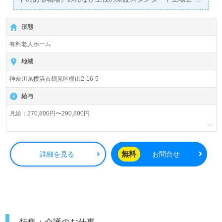
業！＞
◎介護職/正社員募集◎
形態
【月給303,000円～318,000円/賞与あり（人事考課/業績に
より）】
有料老人ホーム
＊初任者研修以上有資格者向け求人＊『鶴見駅』より路線
バスが便利です。
地域
神奈川県横浜市鶴見区梶山2-16-5
入居定員56名（全室個室）『介護付き有料老人ホーム プ
レザンメゾン横浜鶴見』株式会社ケア21（本社：大阪府、
給与
東京都）様の運営です。グループ従業員数5,906名/629事
業所（2023.10月現在）宮城県、埼玉県、東京都、千葉
月給：270,800円〜290,800円
県、神奈川県、愛知県、大阪府、京都府、兵庫県、広島
【内訳】
県、福岡県を中心に『プレザンリュクス、プレザングラ
基本給 ：175,000円
ン、プレザンメゾン』3ブランドを展開。介護付き有料老
ケア手当：10,000円
無料
詳細を見る
お問合せ
人ホーム、住宅型有料老人ホーム、デイサービス、グルー
時間外調整手当：45,000円
プホーム、障がい者支援、小規模多機能型居宅介護、保
（固定残業代25～28時間分として ※超過分は別途支給）
育、不動産、福祉用具レンタル/販売事業を展開される『未
東日本施設手当：3,000円
業態手当：2,800円
来を創造する総合福祉企業』様です。
地域手当：30,000円
資格手当：5,000円～25,000円(初任者研修・実務者研修・介護福祉士)
◎あなたらしさが素敵です！『社内制度：誰伸び人事制度
【別途支給】
（人と比べない人事評価制度）』でオンリーワンのわたし
夜勤手当：6,000円/回
特集：介護のお仕事