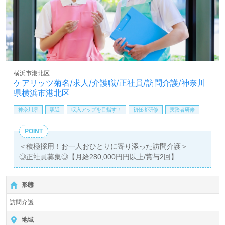
メリハリをつけて働きたい』『転職で施設形態や環境を変
えて仕事をしたい』等の方も大歓迎です！サービス展開エ
リアは川崎市。募集詳細等、担当コンサルタントよりご案
内します。お問い合わせも遠慮なくお願いします。
全国の求人ご紹介！医療/福祉業界の正社員/パート仕事探
しは【ウィルオブ介護】＊求人情報収集、将来的に検討の
横浜市港北区
方も遠慮なく＊
ケアリッツ菊名/求人/介護職/正社員/訪問介護/神奈川
LINE、メール、お電話などご希望に応じてお問い合わせ/ご
県横浜市港北区
相談可能です。転職相談、求人紹介、年収交渉など完全無
神奈川県
駅近
収入アップを目指す！
初任者研修
実務者研修
料サービスをご利用いただけます。＜非公開求人も取扱い
あり！＞"転職支援"のプロと一緒に転職活動！お問い合わ
POINT
せお待ちしております。
＜積極採用！お一人おひとりに寄り添った訪問介護＞
◎正社員募集◎【月給280,000円円以上/賞与2回】
＊初任者研修以上有資格者向け求人＊『菊名駅』徒歩3
分。
形態
『ケアリッツ菊名』株式会社ケアリッツ・アンド・パート
訪問介護
ナーズ（本社：東京都新宿区）様の運営です。従業員数
2,600人以上。宮城、東京、神奈川、千葉、埼玉、愛知、
地域