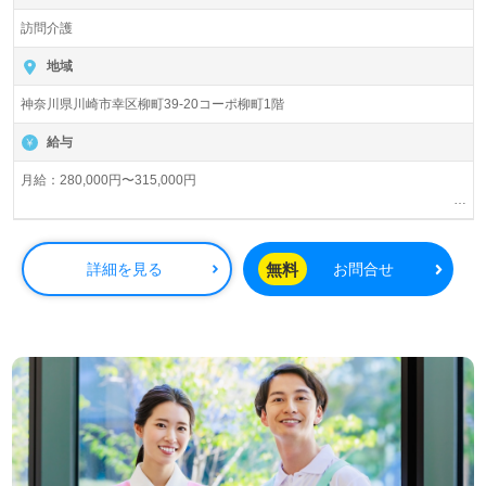
訪問介護
『ケアリッツ川崎幸』株式会社ケアリッツ・アンド・パー
トナーズ Careritz & Partners, Inc.（本社：東京都新宿区）
地域
様の運営です。正社員2,991名以上（2024.11月現在）。宮
神奈川県川崎市幸区柳町39-20コーポ柳町1階
城県、東京都、神奈川県、千葉県、埼玉県、愛知県、山梨
県、大阪府を中心に訪問介護、通所介護、短期入所生活介
給与
護、居宅介護支援、パートナーズサービス、レジデンシャ
ル、トラベル事業を展開。IT技術を活用して介護業界NO.1
月給：280,000円〜315,000円
を目指す注目の企業様です。
土日出勤手当（月最大6,000円）別途支給
資格手当：（介護福祉士）15,000円
◎ご利用者様の笑顔がやりがいに！『ケアリッツ品質』で
超過勤務手当
無料
詳細を見る
お問合せ
プロフェッショナル訪問介護を実現される事業所様！◎
給与改定：年1回（4月）
看護助手や介護職経験のある方をお迎えします。訪問介護
賞与：年2回（4月、10月）
事業所での勤務経験は問いません。ご利用者様宅への訪問
（介護業務、買い物や掃除、洗濯等の日常生活サポート）
をお願いします。それぞれの成長に沿った研修プログラム
も充実！完全週休2日制の働きやすい勤務形態、多彩な資
格支援制度、働く人を大切にするカルチャー、協力し合え
る職場の人間関係もうれしいポイント！『訪問介護でご利
用者様やご家族様のお役に立ちたい、お一人おひとりに寄
り添った介護支援を行いたい』『日勤正社員で働きたい、