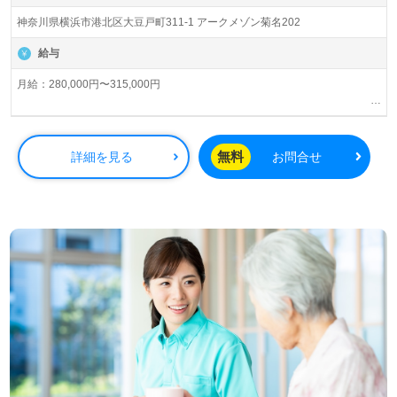
山梨、大阪を中心に訪問介護、通所介護、短期入所生活介
神奈川県横浜市港北区大豆戸町311-1 アークメゾン菊名202
護、居宅介護支援、パートナーズサービス、レジデンシャ
ル、トラベル事業を展開。IT技術を活用して介護業界NO.1
給与
を目指されている、注目の企業様です。
月給：280,000円〜315,000円
◎あなたの笑顔を待っているご利用者様がいます！是非、
・土日出勤手当（月最大6,000円）別途支給
ご一緒に働きませんか◎
・給与改定年1回（4月）
看護助手や介護職経験のある方をお迎えします。訪問介護
・賞与年2回（4月、10月）
無料
詳細を見る
お問合せ
の経験は問いません。中途採用の方、幅広い年代層の方が
・超過勤務手当
活躍中の職場です。サービス提供エリアは横浜市港北区、
鶴見区。ご利用者様宅へお伺いさせていただき、介護業
務、買い物や掃除、洗濯等の日常生活サポートをお願いし
ます。『ご利用者様を思いやり、お気持ちに寄り添った介
護支援を目指されている方』『毎日違う訪問先にお伺いす
るスタイルに興味がある方』『日勤正社員で看護助手/介護
職経験を活かしたい』等にもおすすめです。
【同時募集】愛知、神奈川、東京、大阪エリアに新規訪問
介護事業所オープン！詳しい事業所情報等はエントリー時
にお気軽にお問い合わせください。