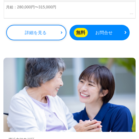
の方々が活躍中です。訪問介護の経験がなくても、看護助
手や介護職の経験があれば大歓迎。『ケアリッツ・アン
月給：280,000円〜315,000円
ド・パートナーズ』は、全国に展開する企業で、従業員数
土日出勤手当（月最大6,000円）別途支給
は2,600人以上。IT技術を活用し、介護業界のリーディング
資格手当：（介護福祉士）15,000円
カンパニーを目指しています。
超過勤務手当
無料
詳細を見る
お問合せ
給与改定：年1回（4月）
今回の募集は、愛知、神奈川、東京、大阪エリアでも新規
賞与：年2回（4月、10月）
訪問介護事業所がオープン予定ですので、これからのキャ
リア形成に大きなチャンスがあります。私たちと一緒に、
笑顔あふれる介護を実践しませんか？
また、求職者の皆様には、ウィルオブ介護を通じて、医
療・福祉業界の求人を幅広くご紹介しております。転職相
談や年収交渉など、全て無料でサポート。非公開求人も取
り扱っているため、ぜひお気軽にお問い合わせください。