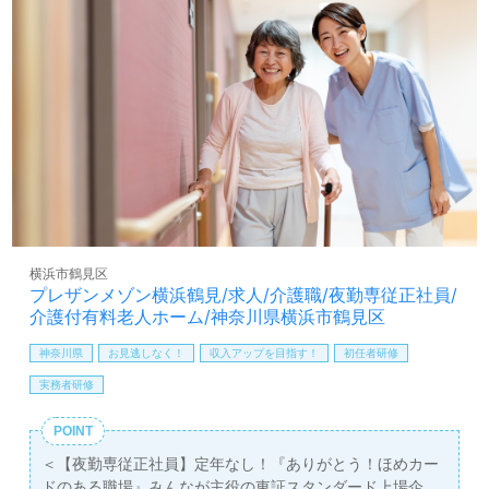
年末年始手当
実現したい、施設形態や環境を変えて働きたい』等の方も
保育手当：10,000円（規定あり）
大歓迎です！募集詳細等、担当コンサルタントよりご案内
有給取得促進手当
します。お問い合わせも遠慮なくお願いします。
賞与（年2回）
昇給（年1回、定期昇給、昇格による基本給アップあり）
医療/福祉業界の正社員/パート求人探しは【ウィルオブ介
護】＊求人情報収集、将来的に検討の方も遠慮なく＊
LINE、メール、お電話などご希望に応じてお問い合わせ/ご
相談可能です。転職相談、求人紹介、年収交渉など完全無
料サービスをご利用いただけます。＜非公開求人も取扱い
あり！＞"転職支援"のプロと一緒に転職活動！お問い合わ
せお待ちしております。
横浜市鶴見区
プレザンメゾン横浜鶴見/求人/介護職/夜勤専従正社員/
介護付有料老人ホーム/神奈川県横浜市鶴見区
神奈川県
お見逃しなく！
収入アップを目指す！
初任者研修
実務者研修
POINT
＜【夜勤専従正社員】定年なし！『ありがとう！ほめカー
ドのある職場』みんなが主役の東証スタンダード上場企