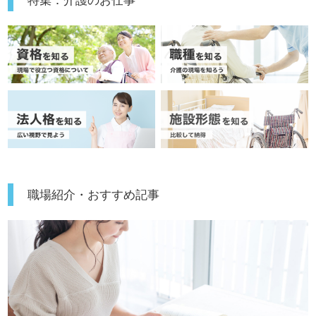
のキャリア！◎
賞与：年2回
看護助手や介護職経験のある方をお迎えします。希少性の
昇給：年1回
勤続賞与あり
高い『夜勤専従正社員』募集のご紹介です。『承認と称賛
のカルチャーで心地よく働ける、自分の仕事に自信が持て
た』等の嬉しいお声も届く事業所様です。勤務時間は
17:00～09:00！働きやすい職場環境、充実の研修プログラ
ム、チャレンジキャリア制度、『〇〇さん』と呼び合える
フラットな人間関係もうれしいポイント！『ご利用者様や
ご家族様のお役に立ちたい、資格/経験を活かしたい、専門
性を高めたい』『メリハリつけて働きたい、夜勤専従正社
員として働きたい』『転職で施設形態、働き方、環境を変
えて働きたい』等の方も大歓迎です。募集詳細等、担当コ
ンサルタントよりご案内します。お問い合わせも遠慮なく
職場紹介・おすすめ記事
お願いします。
医療/福祉業界の正社員/パート求人探しは【ウィルオブ介
護】＊求人情報収集、将来的に検討の方も遠慮なく＊
LINE、メール、お電話などご希望に応じてお問い合わせ/ご
相談可能です。転職相談、求人紹介、年収交渉など完全無
料サービスをご利用いただけます。＜非公開求人も取扱い
あり！＞"転職支援"のプロと一緒に転職活動！お問い合わ