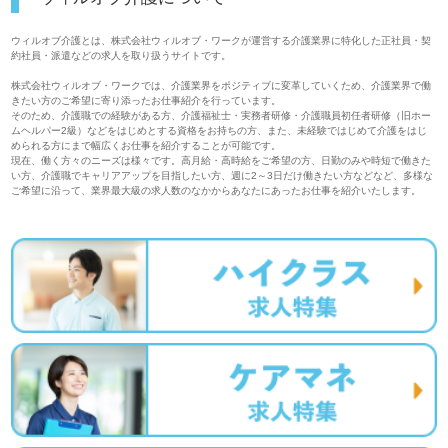
ウィルオブ介護とは、株式会社ウィルオブ・ワークが運営する介護業界に特化した正社員・契
約社員・派遣などの求人を取り扱うサイトです。
株式会社ウィルオブ・ワークでは、介護業界をポジティブに変革していくため、介護業界で働
きたい方のご希望に寄り添ったお仕事紹介を行っています。
そのため、介護職での経験がある方、介護福祉士・実務者研修・介護職員初任者研修（旧ホー
ムヘルパー2級）などをはじめとする資格をお持ちの方、また、未経験ではじめて介護をはじ
められる方にまで幅広くお仕事を紹介することが可能です。
現在、働く方々のニーズは様々です。高月給・高時給をご希望の方、日勤のみや時短で働きた
い方、介護職でキャリアアップを目指したい方、週に2～3日だけ働きたい方などなど、多様な
ご希望に沿って、業界最大級の求人数のなかからあなたにあったお仕事を紹介いたします。