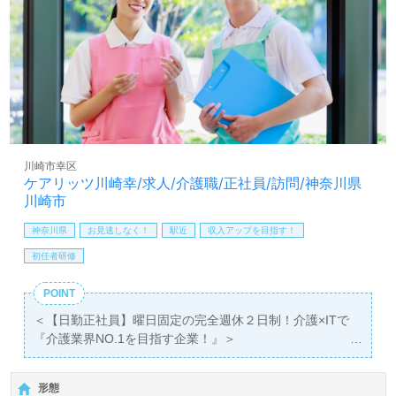
れしいポイント！『サービス提供責任者として専門性を高
めたい、今までの経験を活かして現場の今を支えたい』
『モチベーション高く働きたい、働きがいを感じながら仕
事をしたい』『施設形態や環境を変えて仕事をしたい』等
の方も大歓迎です！サービス展開エリアは神奈川区。募集
詳細等、担当コンサルタントよりご案内します。お問い合
わせも遠慮なくお願いします。
全国の求人ご紹介！医療/福祉業界の正社員/パート仕事探
川崎市幸区
しは【ウィルオブ介護】＊求人情報収集、将来的に検討の
ケアリッツ川崎幸/求人/介護職/正社員/訪問/神奈川県
方も遠慮なく＊
川崎市
LINE、メール、お電話などご希望に応じてお問い合わせ/ご
神奈川県
お見逃しなく！
駅近
収入アップを目指す！
相談可能です。転職相談、求人紹介、年収交渉など完全無
料サービスをご利用いただけます。＜非公開求人も取扱い
初任者研修
あり！＞"転職支援"のプロと一緒に転職活動！お問い合わ
せお待ちしております。
POINT
＜【日勤正社員】曜日固定の完全週休２日制！介護×ITで
『介護業界NO.1を目指す企業！』＞
◎訪問介護/正社員募集◎
【月給 月給280,000円〜315,000円 /賞与2回】＊初任者研
形態
修以上有資格者向け求人＊『川崎駅』徒歩9分。