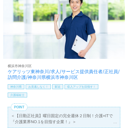
実！完全週休2日制の働きやすい勤務形態、多彩な資格支
援制度、働く人を大切にするカルチャーも嬉しいポイン
ト！『訪問介護でご利用者様お一人おひとりに寄り添いた
い』『日勤正社員で働きたい、メリハリをつけて働きた
い』『施設形態や環境を変えて仕事をしたい』等の方も大
歓迎です！サービス展開エリアは神奈川区。募集詳細等、
担当コンサルタントよりご案内します。お問い合わせも遠
慮なくお願いします。
全国の求人ご紹介！医療/福祉業界の正社員/パート仕事探
しは【ウィルオブ介護】＊求人情報収集、将来的に検討の
横浜市神奈川区
方も遠慮なく＊
ケアリッツ東神奈川/求人/サービス提供責任者/正社員/
LINE、メール、お電話などご希望に応じてお問い合わせ/ご
訪問介護/神奈川県横浜市神奈川区
相談可能です。転職相談、求人紹介、年収交渉など完全無
神奈川県
お見逃しなく！
駅近
収入アップを目指す！
料サービスをご利用いただけます。＜非公開求人も取扱い
あり！＞"転職支援"のプロと一緒に転職活動！お問い合わ
介護福祉士
せお待ちしております。
POINT
＜【日勤正社員】曜日固定の完全週休２日制！介護×ITで
『介護業界NO.1を目指す企業！』＞
◎サービス提供責任者/正社員募集◎