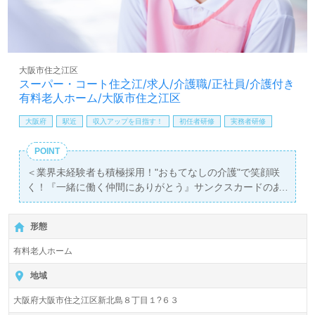
LINE、メール、お電話などご希望に応じてお問い合わせ/ご
相談可能です。転職相談、求人紹介、年収交渉など完全無
料サービスをご利用いただけます。＜非公開求人も取扱い
あり！＞"転職支援"のプロと一緒に転職活動！お問い合わ
せお待ちしております。
大阪市住之江区
スーパー・コート住之江/求人/介護職/正社員/介護付き
有料老人ホーム/大阪市住之江区
大阪府
駅近
収入アップを目指す！
初任者研修
実務者研修
POINT
＜業界未経験者も積極採用！"おもてなしの介護"で笑顔咲
く！『一緒に働く仲間にありがとう』サンクスカードのあ
る職場！＞
◎介護職/正社員募集◎【月給230,000円～255,000円/賞与
形態
2回】＊初任者研修以上有資格者向け求人＊『平林駅』徒
歩6分。
有料老人ホーム
入居定員60名（60室/全室個室）『スーパーコート住之
地域
江』株式会社スーパー・コート（本社：大阪府大阪市）様
大阪府大阪市住之江区新北島８丁目１?６３
の運営です。従業員人数1,935名以上。大阪府、兵庫県、