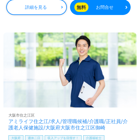
（福利厚生）も働くあなたのモチベーションに！◎
看護助手や介護職経験をベースに、サービス提供責任者経
無料
詳細を見る
お問合せ
験のある方はもちろん、これからサービス提供責任者を目
指される方も幅広く募集します。各専門職の方や医療機関
との連携がスムーズで働きやすい事業所様です。中途入社
の方もすぐに馴染んでいただける環境面、働きやすさもう
れしいポイント！サービス付き高齢者向け住宅のサービス
提供責任者として、介護計画の作成、ご利用者様/ご家族様
との面談、ケアマネジャーとの調整、介護職員サポート業
務全般をお願いします。『ご利用者様、ご家族様のお役に
立ちたい』日勤正社員でワーククライフバランスを充実さ
せたい』『転職でキャリアチェンジを実現したい、施設形
態や環境を変えて働きたい』等の方も大歓迎です！募集詳
細等、担当コンサルタントよりご案内します。お問い合わ
せも遠慮なくお願いします。
全国の求人ご紹介！医療/福祉業界の正社員/パート求人探
しは【ウィルオブ介護】＊求人情報収集、将来的に検討の
大阪市住之江区
方も遠慮なく＊
アミライフ住之江/求人/管理職候補/介護職/正社員/介
LINE、メール、お電話などご希望に応じてお問い合わせ/ご
護老人保健施設/大阪府大阪市住之江区御崎
相談可能です。転職相談、求人紹介、年収交渉など完全無
料サービスをご利用いただけます。＜非公開求人も取扱い
大阪府
週休二日
収入アップを目指す！
介護福祉士