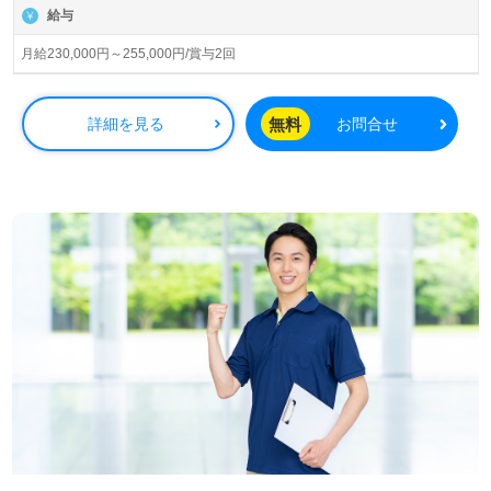
京都府、奈良県に52施設の有料老人ホーム、高齢者向け住
給与
宅、ビル、マンション運営/管理、賃貸マンションの企画/
設計/施工事業を展開されています。会社全体の取り組みの
月給230,000円～255,000円/賞与2回
ひとつ＜サンクスカード制度＞が人気。一緒に働く仲間
へ、日頃の感謝の気持ちを言葉にして伝えていらっしゃる
企業様です。
無料
詳細を見る
お問合せ
◎あなたらしさをプラスオン！『介護力とホテルのホスピ
タリティを』おもてなしとあふれる笑顔で介護職をまっす
ぐに◎
看護助手や介護職経験のある方はもちろん、これから介護
職を目指される方も幅広く募集します。グループ企業/スー
パーホテル様で誕生した『こころからのおもてなし』を大
切に運営されています。『どんな時も支え合い、話し合え
る仲間』いつもどこかで、当たり前のように＊ありがとう
＊が溢れている事業所様です。一緒に働く仲間に『ありが
とう！』の気持ち伝える『サンクスカード』のあるカルチ
ャーもおすすめポイント！『ご利用者様におもてなしの
心、感謝の心で寄り添いたい』『働きがいを感じながら仕
事をしたい』『転職でキャリアチェンジを実現したい、施
設形態や環境を変えて仕事をしたい』等の方も大歓迎で