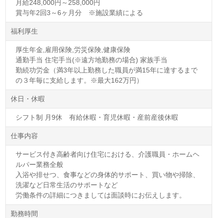
月給248,000円～258,000円
賞与年2回3～6ヶ月分 ※施設業績による
福利厚生
厚生年金,雇用保険,労災保険,健康保険
通勤手当 住宅手当(※遠方地勤務の場合) 家族手当
勤続功労金（満3年以上勤務した職員が満15年に達するまで
の３年毎に支給します。※最大162万円）
休日・休暇
シフト制 月9休 有給休暇・育児休暇・産前産後休暇
仕事内容
サービス付き高齢者向け住宅における、介護職員・ホームヘ
ルパー業務全般
入浴や排せつ、食事などの身体的サポート、買い物や掃除、
洗濯など日常生活のサポートなど
労働条件の詳細につきましては面談時にお伝えします。
勤務時間