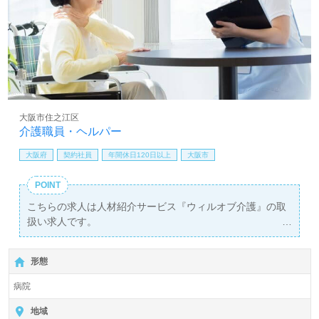
大阪市住之江区
介護職員・ヘルパー
大阪府
契約社員
年間休日120日以上
大阪市
POINT
こちらの求人は人材紹介サービス『ウィルオブ介護』の取
扱い求人です。
詳細に関してお気軽にご相談ください♪
【無料】で皆さんの転職活動をサポートいたします。
形態
病院
地域