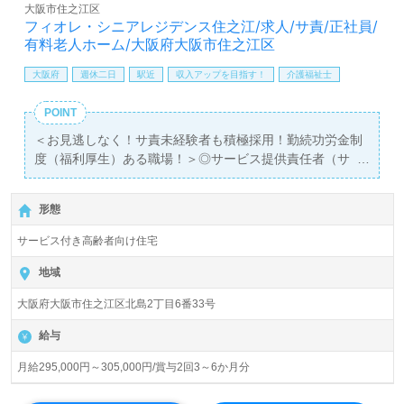
す！募集詳細等、担当コンサルタントよりご案内します。
大阪市住之江区
お問い合わせも遠慮なくお願いします。
フィオレ・シニアレジデンス住之江/求人/サ責/正社員/
有料老人ホーム/大阪府大阪市住之江区
【同時募集/積極採用エリア：大阪府、兵庫県、京都府、奈
良県】＊職種：介護職 ＊雇用形態：正社員 ＊資格：初
大阪府
週休二日
駅近
収入アップを目指す！
介護福祉士
任者研修以上
エントリー時にご希望エリアを担当コンサルタントへお伝
POINT
えください。詳細をご案内します。
＜お見逃しなく！サ責未経験者も積極採用！勤続功労金制
度（福利厚生）ある職場！＞◎サービス提供責任者（サ
全国の求人ご紹介！医療/福祉業界の正社員/パート求人探
責）/正社員募集◎
しは【ウィルオブ介護】＊求人情報収集、将来的に検討の
【月給295,000円～305,000円/賞与2回】＊国家資格介護福
方も遠慮なく＊
形態
祉士有資格者向け求人＊『住之江公園駅』徒歩4分。
LINE、メール、お電話などご希望に応じてお問い合わせ/ご
サービス付き高齢者向け住宅
相談可能です。転職相談、求人紹介、年収交渉など完全無
入居定員44名（40室/全室個室）『フィオレ・シニアレジ
料サービスをご利用いただけます。＜非公開求人も取扱い
デンス住之江』株式会社フルライフケア（本社：大阪府大
地域
あり！＞"転職支援"のプロと一緒に転職活動！お問い合わ
阪市）様の運営です。大阪府、兵庫県、京都府、奈良県に
せお待ちしております。
大阪府大阪市住之江区北島2丁目6番33号
訪問介護事業所、居宅介護支援、有料老人ホーム、サービ
ス付き高齢者向け住宅、障がい者支援、福祉用具貸与・販
給与
売事業等を展開されています。
月給295,000円～305,000円/賞与2回3～6か月分
◎あなたの毎日を正当に評価！3年ごとの勤続功労金制度