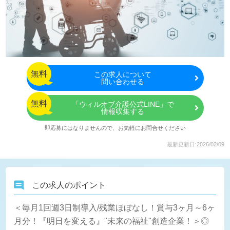
無料
この
求人について
問い合わせる
無料
「ウィルオブ介護公式LINE」で
情報収集する
即応募にはなりませんので、お気軽にお問合せください
最新更新日:2026/02/09
この求人のポイント
＜毎月1回週3日制導入/残業ほぼなし！賞与3ヶ月～6ヶ
月分！『明日を変える』"未来の福祉"創造企業！＞◎