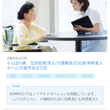
大阪市住之江区
そんぽの家 北加賀屋/求人/介護職員/正社員/有料老人
ホーム/大阪市住之江区
大阪府
契約社員
未経験歓迎
年間休日120日以上
慶弔休暇
POINT
SOMPOケアはノーマライゼーションを実践しています。
「ふつうのくらし」の継続のために従業員にも利用者さん
にも平等に機会を提供します。 「教育研修制度」や「資格
取得支援」などでスキルアップを後押ししますのでやりた