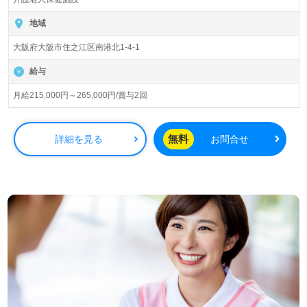
入所定員150名（従来型個室/多床室）『介護老人保健施設
雅秀苑』錦秀会グループ/社会福祉法人帝塚山福祉会（本
地域
部：大阪府大阪市）様の運営です。大阪府を中心に特別養
大阪府大阪市住之江区南港北1-4-1
護老人ホーム、介護老人保健施設、訪問リハビリテーショ
ン、デイサービス、ショートステイ、居宅介護支援事業を
給与
展開されています。
月給215,000円～265,000円/賞与2回
◎一緒に働く仲間たちと『毎日の仕事時間で輝く！』感謝
の気持ち、あたたかな思いやり溢れる事業所様！◎
看護助手や介護職経験のある方をお迎えします。介護老人
無料
詳細を見る
お問合せ
保健施設での勤務経験は問いません。充実のOJT/研修制
度、チームワークの良い職場環境、先輩職員様からのあた
たかなサポートもうれしいポイント！『ご利用者様のお役
に立ちたい、資格/経験を活かしたい』『メリハリつけて働
きたい』『資格取得を目指している、専門性を高めたい』
『転職で施設形態や環境を変えて働きたい』等の方も大歓
迎です。募集詳細等、担当コンサルタントよりご案内しま
す。お問い合わせも遠慮なくお願いします。
医療/福祉業界の正社員/パート求人探しは【ウィルオブ介
護】＊求人情報収集、将来的に検討の方も遠慮なく＊