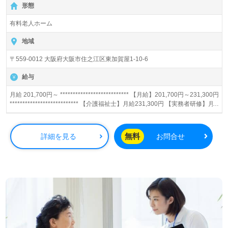
形態
いカイゴをどんどん実現できるようになっていきます！
有料老人ホーム
地域
〒559-0012 大阪府大阪市住之江区東加賀屋1-10-6
給与
月給 201,700円～ *************************** 【月給】201,700円～231,300円
*************************** 【介護福祉士】月給231,300円 【実務者研修】月
給216,500円 【初任者研修・無資格】月給201,700円 【賞与】あり（年2
回） ※夜勤手当（月平均5回分）、精皆勤手当、日祝手当（月平均2回分）
等、毎月支払われる手当を含みます。 ■精皆勤手当…6,000円/月 ■日祝手
無料
詳細を見る
お問合せ
当…2,000円/回 ■夜勤手当…5,000円/回 ◎残業時は別途時間外手当支給（超
過1分～）