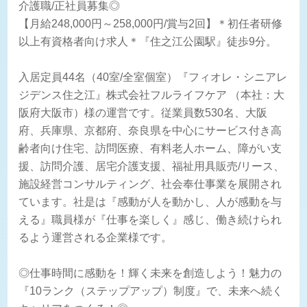
介護職/正社員募集◎
【月給248,000円～258,000円/賞与2回】＊初任者研修
以上有資格者向け求人＊『住之江公園駅』徒歩9分。
入居定員44名（40室/全室個室）『フィオレ・シニアレ
ジデンス住之江』株式会社フルライフケア （本社：大
阪府大阪市）様の運営です。従業員数530名、大阪
府、兵庫県、京都府、奈良県を中心にサービス付き高
齢者向け住宅、訪問医療、有料老人ホーム、障がい支
援、訪問介護、居宅介護支援、福祉用具販売/リース、
施設経営コンサルティング、社会奉仕事業を展開され
ています。社是は『感動が人を動かし、人が感動を与
える』職員様が『仕事を楽しく』感じ、働き続けられ
るよう運営される企業様です。
◎仕事時間に感動を！輝く未来を創造しよう！魅力の
『10ランク（ステップアップ）制度』で、未来へ続く