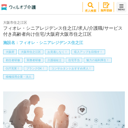
MENU
無料登録
求人検索
大阪市住之江区
フィオレ・シニアレジデンス住之江/求人/介護職/サービス
付き高齢者向け住宅/大阪府大阪市住之江区
施設名：
フィオレ・シニアレジデンス住之江
大阪府
大阪市住之江区
お見逃しなく！
収入アップを目指す！
初任者研修
実務者研修
介護福祉士
住宅手当
魅力の福利厚生！
OJT充実！
ブランクOK！
コンサルタントおすすめ求人！
積極採用企業・法人