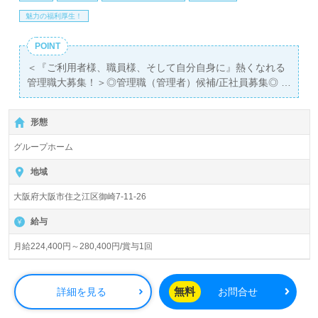
あり！＞"転職支援"のプロと一緒に転職活動！お問い合わ
魅力の福利厚生！
せお待ちしております。
POINT
＜『ご利用者様、職員様、そして自分自身に』熱くなれる
管理職大募集！＞◎管理職（管理者）候補/正社員募集◎
【月給224,400円～280,400円/賞与1回】＊国家資格介護福
祉士有資格者向け求人＊『住ノ江駅』徒歩8分。
形態
入居定員18名（9名×2ユニット）『アミライフ住之江』ア
グループホーム
ミコ株式会社（本社：大阪府大阪市）様の運営です。大阪
市、堺市を中心にグループホーム、デイサービス、訪問看
地域
護/介護、小規模多機能型居宅介護、ショートステイ、居宅
大阪府大阪市住之江区御崎7-11-26
介護支援、福祉用具貸与事業を展開されています。
給与
◎介護リーダー/介護主任、施設長等の管理者経験が活かせ
るポジション！あなたのバイタリティーが事業所様の笑顔
月給224,400円～280,400円/賞与1回
を支えます！◎
看護助手や介護職経験をベースに何らかの管理職経験（年
数不問）のある方をお迎えします。『ご利用者様、ご家族
無料
詳細を見る
お問合せ
様のお役に立ちたい、喜んでもらいたい』『施設全体の数