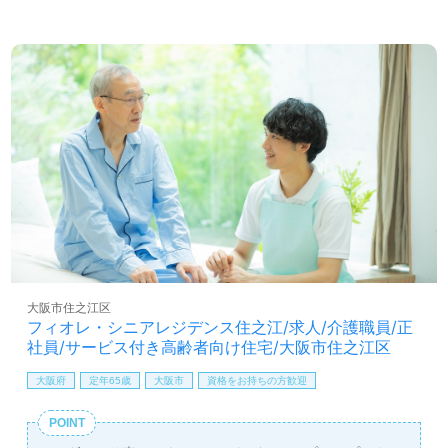
値管理、マネジメント業務に挑戦したい』『自分自身も学
び、成長したい』『部下の良さ、強みを活かしたい』『よ
かったな、と思える仕事をしたい』『時に管理、時に現
場、プレイングマネージャー的に動きたい』『全員で協力
しながら、〇〇なホームを創りたい！』『やりがいと責任
のある仕事をしたい』等の方も大歓迎です！業務詳細や募
集背景等、担当コンサルタントよりご案内します。お問い
合わせも遠慮なくお願いします
全国の求人ご紹介！医療/福祉業界の正社員/パート求人探
しは【ウィルオブ介護】＊求人情報収集、将来的に検討の
方も遠慮なく＊
LINE、メール、お電話などご希望に応じてお問い合わせ/ご
相談可能です。転職相談、求人紹介、年収交渉など完全無
料サービスをご利用いただけます。＜非公開求人も取扱い
大阪市住之江区
あり！＞"転職支援"のプロと一緒に転職活動！お問い合わ
フィオレ・シニアレジデンス住之江/求人/介護職員/正
せお待ちしております。
社員/サービス付き高齢者向け住宅/大阪市住之江区
大阪府
定年65歳
大阪市
資格をお持ちの方歓迎
POINT