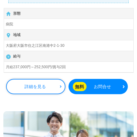
◎看護助手/正社員募集◎【月給237,000円～252,500円/賞
与2回】『ポートタウン東駅』徒歩3分。お車通勤可能で
形態
す。
病院
総病床数151床（医療療養病床135床、障がい者一般病棟
16床）『咲洲病院』医療法人慈心会（本部：大阪府大阪
地域
市）様の運営です。大阪府を中心に内科、皮膚科を専門と
大阪府大阪市住之江区南港中2-1-30
する病院を展開されています。
給与
◎充実のOJT/それぞれの成長に沿った研修プログラム、先
輩職員様からのあたたかなサポートもうれしい事業所様！
月給237,000円～252,500円/賞与2回
◎
看護助手や介護職経験のある方はもちろん、これから看護
助手を目指される方も幅広く募集します。病院での勤務経
無料
詳細を見る
お問合せ
験は問いません。手厚いOJT/研修制度、働きやすい環境
面、社員食堂等の福利厚生も嬉しいポイント！『患者様の
お役に立ちたい』『介護知識や技術力を高めたい』『チー
ム医療の一員として働きたい』『転職でキャリアチェンジ
を実現したい、施設形態や環境を変えて働きたい』等の方
も大歓迎です。募集詳細等、担当コンサルタントよりご案
内します。お問い合わせも遠慮なくお願いします。