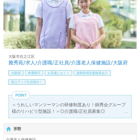
医療/福祉業界の正社員/パート求人探しは【ウィルオブ介
護】＊求人情報収集、将来的に検討の方も遠慮なく＊
LINE、メール、お電話などご希望に応じてお問い合わせ/ご
相談可能です。転職相談、求人紹介、年収交渉など完全無
料サービスをご利用いただけます。＜非公開求人も取扱い
あり！＞"転職支援"のプロと一緒に転職活動！お問い合わ
せお待ちしております。
大阪市住之江区
雅秀苑/求人/介護職/正社員/介護老人保健施設/大阪府
大阪府
車通勤可
お見逃しなく！
資格取得支援制度あり
収入アップを目指す！
POINT
＜うれしいマンツーマンの研修制度あり！錦秀会グループ
様のリハビリ型施設！＞◎介護職/正社員募集◎
【月給215,000円～265,000円/賞与2回】＊初任者研修以上
有資格者向け求人＊『中ふ頭駅』徒歩12分。お車通勤可能
形態
です。
介護老人保健施設