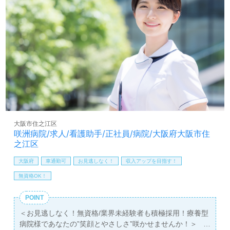
大阪市住之江区
咲洲病院/求人/看護助手/正社員/病院/大阪府大阪市住
之江区
大阪府
車通勤可
お見逃しなく！
収入アップを目指す！
無資格OK！
POINT
＜お見逃しなく！無資格/業界未経験者も積極採用！療養型
病院様であなたの”笑顔とやさしさ”咲かせませんか！＞