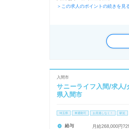
＞この求人のポイントの続きを見
20,000人以上、国内第1位、全
『ABILI Clip』を導入。オ
◎多彩なキャリアプラン！輝く"あ
看護助手や介護職経験のある方は
いが評判の事業所様です。住宅手当
ポイント！『ご利用者様のお役に
ャリアパスにチャレンジしたい、
入間市
境を変えて働きたい』等、あなたの
サニーライフ入間/求人/
サルタントよりご案内します。お
県入間市
【同時募集！積極採用エリア：全
埼玉県
車通勤可
お見逃しなく！
駅近
ＳＯＭＰＯグループ/ＳＯＭＰＯケ
給与
月給268,000円?2
＊職種：介護職 ＊雇用形態：正