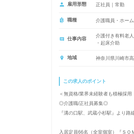
賞与：基本給2.0
雇用形態
正社員｜常勤
昇給あり
職種
介護職員・ホーム
介護付き有料老人
仕事内容
・起床介助
・食事介助
・入浴介助や着替
地域
神奈川県川崎市高津
・排泄介助
・移動のお手伝い
・レクリエーショ
この求人のポイント
・記録記入 など
＜無資格/業界未経験者も積極採
◎介護職/正社員募集◎
『溝の口駅、武蔵小杉駅』より路
入居定員66名（全室個室）『ＳＯ