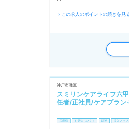
＞この求人のポイントの続きを見
この事業所は「がんばりすぎない
境が整っています。離職率も低く
実しているため、未経験者でも安
で、自分のライフスタイルに合わ
さらに、住宅手当などの福利厚生
「介護知識や技術を高めたい」と
談や求人紹介、年収交渉も完全無
神戸市灘区
お問い合わせください。あなたの
スミリンケアライフ六甲
任者/正社員/ケアプラン
兵庫県
お見逃しなく！
駅近
収入アップ