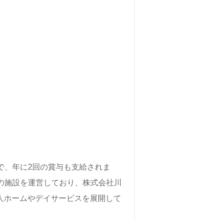
集、将来的に検討の方も遠慮なく＊
、年収交渉など完全無料サービスを
い合わせお待ちしております。
円で、年に2回の賞与も支給されま
名の施設を運営しており、株式会社川
老人ホームやデイサービスを展開して