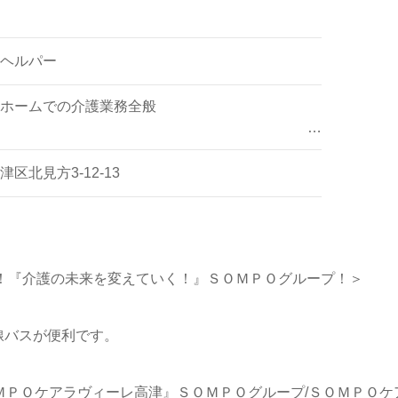
8ヶ月分/年支給
ヘルパー
ホームでの介護業務全般
え
区北見方3-12-13
ンの企画・運営
用！『介護の未来を変えていく！』ＳＯＭＰＯグループ！＞
線バスが便利です。
ＭＰＯケアラヴィーレ高津』ＳＯＭＰＯグループ/ＳＯＭＰＯ