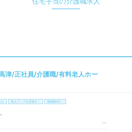
住宅手当の介護職求人
レ高津/正社員/介護職/有料老人ホー
あり
収入アップを目指す！
無資格OK！
～
外手当支給（超過1分～）