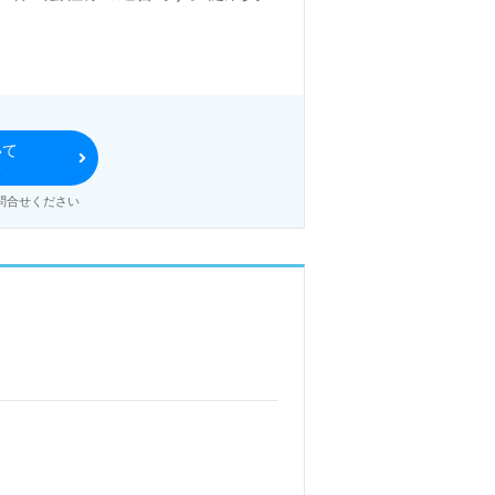
ンパニー！動画型実行支援システム
成にも積極的な企業様です。
指せる職場！◎
いて
る
員様のやさしさ、あたたかな寄り添
問合せください
ケア ユニバーシティ』もうれしい
識や技術力を高めたい』『多彩なキ
ェンジを実現したい、施設形態や環
えませんか。募集詳細等、担当コン
詳細をご案内します。