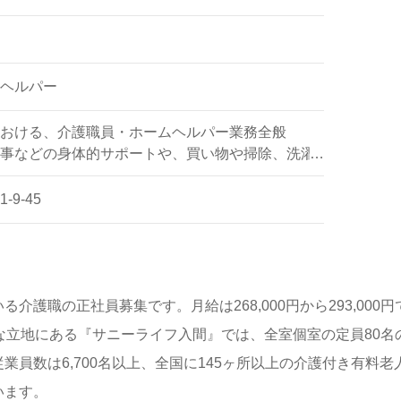
の正社員/パート求人探しは【ウィルオブ介護】＊求人情報収
望に応じてお問い合わせ/ご相談可能です。転職相談、求人紹介
ヘルパー
も取扱いあり！＞"転職支援"のプロと一緒に転職活動！お問
おける、介護職員・ホームヘルパー業務全般
事などの身体的サポートや、買い物や掃除、洗濯
ポートなど
9-45
介護職の正社員募集です。月給は268,000円から293,000
な立地にある『サニーライフ入間』では、全室個室の定員80
業員数は6,700名以上、全国に145ヶ所以上の介護付き有料
います。