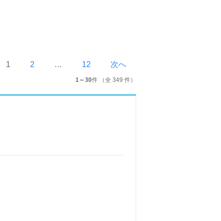
1
2
…
12
次へ
1～30
件 （全 349 件）