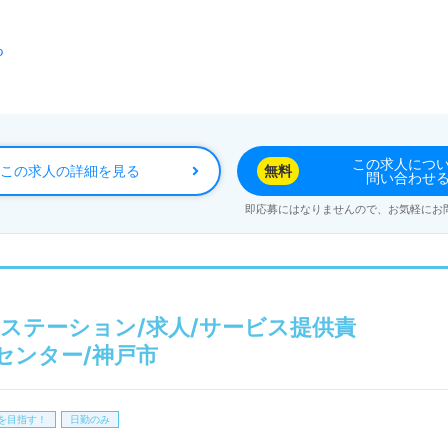
る
勇気」という理念を掲げており、スタッフ同士のコミュニケー
、長く働き続けられる職場です。手厚いOJT（オン・ザ・ジョ
心してスキルを身につけることができます。また、再雇用制度を
せた働き方を選ぶことができます。
この求人につ
この求人の詳細を見る
無料
問い合わせ
即応募にはなりませんので、お気軽にお
も充実しており、安心して生活しながら働くことができます。
考える方には特にお勧めです。求人詳細については担当コンサ
料でサポートしています。非公開求人も取り扱っており、介護
新たなキャリアがここから始まります。
ステーション/求人/サービス提供責
センター/神戸市
を目指す！
日勤のみ