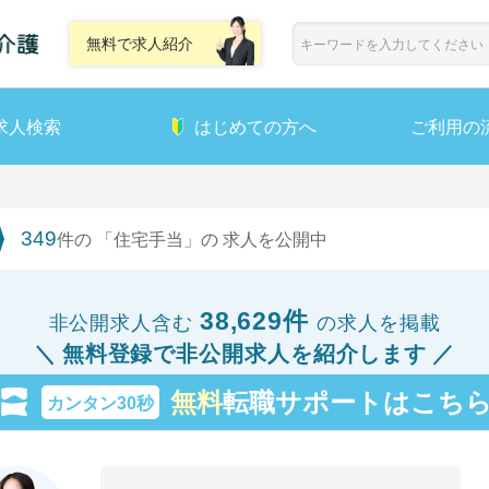
無料で求人紹介
求人検索
はじめての方へ
ご利用の
349
件の 「住宅手当」の 求人を公開中
38,629件
非公開求人含む
の求人を掲載
無料登録で非公開求人を紹介します
無料
転職サポートはこち
カンタン30秒