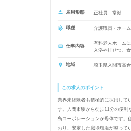
雇用形態
正社員｜常勤
全国の求人ご紹介！医療/福祉業界
LINE、メール、お電話などご希
職種
介護職員・ホーム
ご利用いただけます。＜非公開求人
有料老人ホームに
仕事内容
入浴や排せつ、食
など日常生活のサ
地域
埼玉県入間市高倉1-
この求人のポイント
業界未経験者も積極的に採用している
す。入間市駅から徒歩11分の便利
島コーポレーションが母体です。従
おり、安定した職場環境が整って