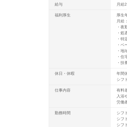
給与
月給26
福利厚生
厚生
月給：
・夜
・処
・特
・ベ
・地
・住
・扶
休日・休暇
年間休
シフ
仕事内容
有料
入浴
労働
勤務時間
シフト1
シフト2
シフト3