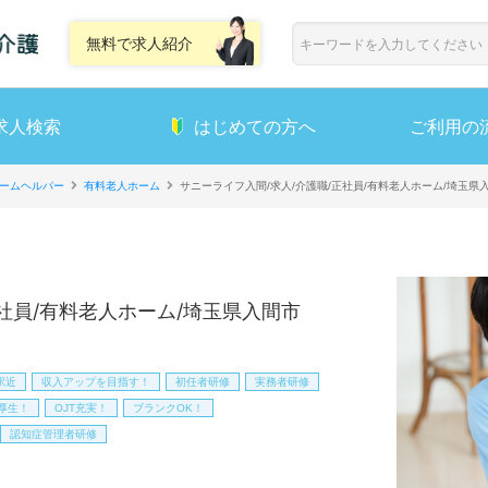
無料で求人紹介
求人検索
はじめての方へ
ご利用の
ームヘルパー
有料老人ホーム
サニーライフ入間/求人/介護職/正社員/有料老人ホーム/埼玉県
社員/有料老人ホーム/埼玉県入間市
駅近
収入アップを目指す！
初任者研修
実務者研修
厚生！
OJT充実！
ブランクOK！
認知症管理者研修