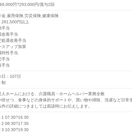
8,000円?293,000円/賞与2回
年金,雇用保険,労災保険,健康保険
281,500円以上
勤手当
遇改善手当
定処遇改善手当
ースアップ加算
域特性手当
宅手当
養手当
日：107日
ト制
老人ホームにおける、介護職員・ホームヘルパー業務全般
や排せつ、食事などの身体的サポートや、買い物や掃除、洗濯など日常
条件の詳細につきましては面談時にお伝えします。
 07:30?16:30
 08:30?17:30
 10:30?19:30