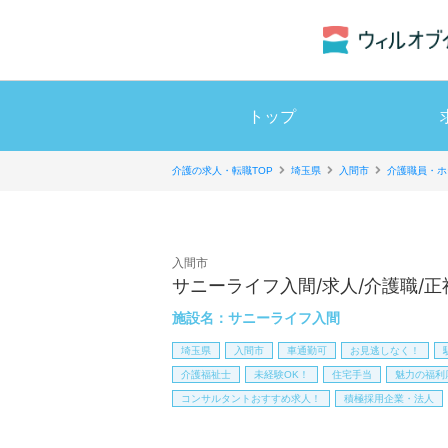
トップ
介護の求人・転職TOP
埼玉県
入間市
介護職員・ホ
入間市
サニーライフ入間/求人/介護職/正
施設名：
サニーライフ入間
埼玉県
入間市
車通勤可
お見逃しなく！
介護福祉士
未経験OK！
住宅手当
魅力の福利
コンサルタントおすすめ求人！
積極採用企業・法人