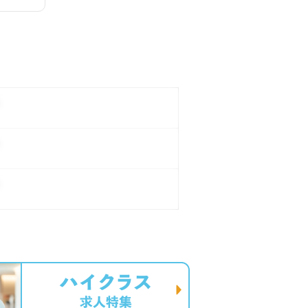
。
。
。