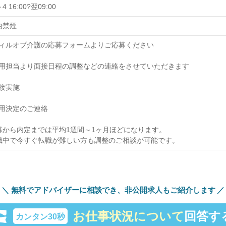
 16:00?翌09:00
内禁煙
] ウィルオブ介護の応募フォームよりご応募ください
] 採用担当より面接日程の調整などの連絡をさせていただきます
 面接実施
 採用決定のご連絡
募から内定までは平均1週間～1ヶ月ほどになります。
職中で今すぐ転職が難しい方も調整のご相談が可能です。
無料でアドバイザーに相談でき、
非公開求人もご紹介します
お仕事状況について
回答す
カンタン30秒