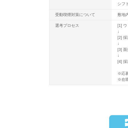
シフト4
受動喫煙対策について
敷地
選考プロセス
[1
↓
[2
↓
[3]
↓
[4]
※応
※在