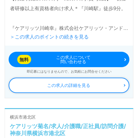
LINE、メール、お電話などご希望に応じてお問い合
者研修以上有資格者向け求人＊『川崎駅』徒歩9分。
わせ/ご相談可能です。転職相談、求人紹介、年収交
渉など完全無料サービスをご利用いただけます。＜非
『ケアリッツ川崎幸』株式会社ケアリッツ・アンド・
公開求人も取扱いあり！＞"転職支援"のプロと一緒に
＞この求人のポイントの続きを見る
パートナーズ Careritz & Partners, Inc.（本社：東京都
転職活動！お問い合わせお待ちしております。
新宿区）様の運営です。正社員2,991名以上
この求人について
（2024.11月現在）。宮城県、東京都、神奈川県、千
無料
問い合わせる
葉県、埼玉県、愛知県、山梨県、大阪府を中心に訪問
即応募にはなりませんので、お気軽にお問合せください
介護、通所介護、短期入所生活介護、居宅介護支援、
この求人の詳細を見る
パートナーズサービス、レジデンシャル、トラベル事
業を展開。IT技術を活用して介護業界NO.1を目指す
注目の企業様です。
横浜市港北区
ケアリッツ菊名/求人/介護職/正社員/訪問介護/
◎ご利用者様の笑顔がやりがいに！『ケアリッツ品
神奈川県横浜市港北区
質』でプロフェッショナル訪問介護を実現される事業