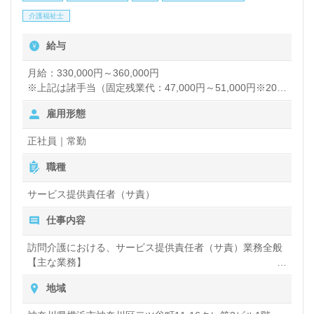
看護助手や介護職経験のある方をお迎えします。訪問
介護福祉士
介護事業所での勤務経験は問いません。ご利用者様宅
給与
への訪問（介護業務、買い物や掃除、洗濯等の日常生
活サポート）をお願いします。それぞれの成長に沿っ
月給：330,000円～360,000円
※上記は諸手当（固定残業代：47,000円～51,000円※20時
た研修制度も充実！完全週休2日制の働きやすい勤務
間分/月など）を含めた総支給額です。
雇用形態
形態、多彩な資格支援制度、働く人を大切にするカル
※給与額は経験年数・勤務実績などを考慮して決定いたし
ます。
チャーも嬉しいポイント！『訪問介護でご利用者様お
正社員｜常勤
一人おひとりに寄り添いたい』『日勤正社員で働きた
【別途支給手当】
職種
時間外手当
い、メリハリをつけて働きたい』『施設形態や環境を
土日出勤手当
サービス提供責任者（サ責）
通勤手当 他
変えて仕事をしたい』等の方も大歓迎です！サービス
仕事内容
介護福祉士手当（15000円）
展開エリアは神奈川区。募集詳細等、担当コンサルタ
訪問介護における、サービス提供責任者（サ責）業務全般
賞与 年2回（4月、10月）
ントよりご案内します。お問い合わせも遠慮なくお願
【主な業務】
給与改定 年1回（4月）
いします。
担当者会議の参加
地域
初回サービスを含め日常のサービス提供
ケアマネジャーとの連携