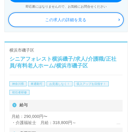
Co.,Ltd（本社：神奈川県横浜市）様の運営です。従
公開求人も取扱いあり！＞"転職支援"のプロと一緒に
即応募にはなりませんので、お気軽にお問合せください
業員人数650名以上、神奈川県を中心に介護付き有料
転職活動！お問い合わせお待ちしております。
この求人の詳細を見る
老人ホーム、グループホーム、小規模多機能ホームを
20施設以上を展開される企業様です。
◎『毎日の挨拶』も心地よい！職員様の笑顔はご利用
横浜市磯子区
シニアフォレスト横浜磯子/求人/介護職/正社
者様を笑顔に！職員様お一人おひとりが輝く職場！◎
員/有料老人ホーム/横浜市磯子区
看護助手や介護職経験のある方をお迎えします。職員
様同士の気持ちの良い挨拶、コミュニケーションが魅
神奈川県
車通勤可
お見逃しなく！
収入アップを目指す！
力の事業所様です。嬉しい資格支援制度、明るい職場
初任者研修
環境、ご利用者様の笑顔も働くあなたのモチベーショ
給与
ンに！『ご利用者様のお役に立ちたい、資格/経験を
活かしたい』『最新の介護知識や技術力を学びたい』
月給：290,000円〜
・介護福祉士 月給：318,800円～
『転職でキャリアアップを実現したい、施設形態や環
・介護初任者研修 月給：290,000円～