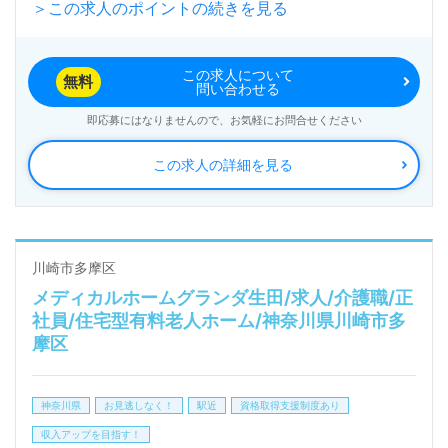
＞この求人のポイントの続きを見る
入居定員60名（60室/全室個室）『メディカルホーム
グランダ武蔵新城』株式会社ベネッセスタイルケア様
この求人について
の運営です。従業員18,200人以上、26年の実績、全
無料
問い合わせる
国に350拠点以上の有料老人ホーム、児童/学童領域で
即応募にはなりませんので、お気軽にお問合せください
事業展開されています。業界トップクラスの施設数を
この求人の詳細を見る
誇り、ワンランク上の介護サービスをご提供。資格支
援制度や教育研修プログラムも充実。『入社してよか
った！』のお声も届く企業様です。
川崎市多摩区
メディカルホームグランダ生田/求人/介護職/正
社員/住宅型有料老人ホーム/神奈川県川崎市多
◎24時間看護職員様在籍のメディカルホーム！うれ
摩区
しい各種諸手当、キャリアアップを目指せる研修制度
充実の事業所様！◎
神奈川県
お見逃しなく！
駅近
資格取得支援制度あり
看護助手や介護職経験のある方をお迎えします。充実
収入アップを目指す！