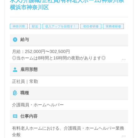
求人/介護職/正社員/有料老人ホーム/神奈川県
横浜市神奈川区
今回の募集は、愛知、神奈川、東京、大阪エリアでも
新規訪問介護事業所がオープン予定ですので、これか
神奈川県
駅近
収入アップを目指す！
初任者研修
実務者研修
らのキャリア形成に大きなチャンスがあります。私た
給与
ちと一緒に、笑顔あふれる介護を実践しませんか？
月給：252,000円〜302,500円
◎当ホームは8時間と16時間の夜勤があります◎
また、求職者の皆様には、ウィルオブ介護を通じて、
雇用形態
夜勤手当：（8時間の場合）2,500円/回
医療・福祉業界の求人を幅広くご紹介しております。
（16時間の場合）5,000円/回（夜勤回数月5回
正社員｜常勤
転職相談や年収交渉など、全て無料でサポート。非公
程度）
交通費規定内支給
開求人も取り扱っているため、ぜひお気軽にお問い合
職種
残業手当
わせください。
資格手当：初任者研修6,000円/月、介護福祉士21,500円/
介護職員・ホームヘルパー
月、ケアマネ5,000円/月
仕事内容
※初任者研修手当は実務者研修をお持ちの方も対象。
※介護福祉士手当を支給の場合は対象外となります。
有料老人ホームにおける、介護職員・ホームヘルパー業務
社内専門資格手当
全般
年末年始手当