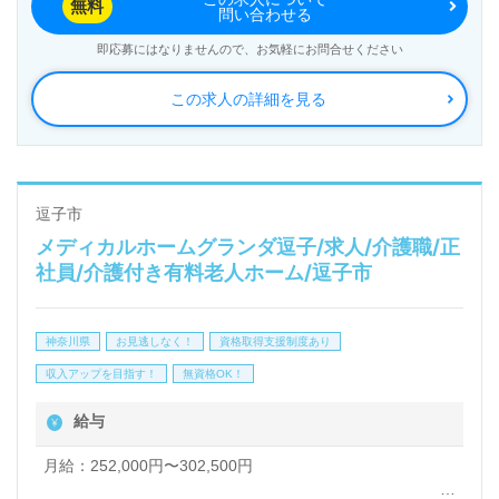
入居定員72名（全室個室）『メディカル・リハビリ
無料
問い合わせる
ホームグランダ三ツ沢』株式会社会社ベネッセスタイ
即応募にはなりませんので、お気軽にお問合せください
ルケアBenesse Style Care Co.,Ltd. （本社：東京都西
この求人の詳細を見る
新宿） 様の運営です。従業員18,200人以上、26年の
実績、全国に350拠点以上の有料老人ホーム、教育/学
童領域で事業展開されています。業界トップクラスの
施設数を誇り、ワンランク上の介護サービスをご提
逗子市
メディカルホームグランダ逗子/求人/介護職/正
供。資格支援制度や教育研修プログラムも充実。『入
社員/介護付き有料老人ホーム/逗子市
社してよかった！』のお声も届く企業様です。
神奈川県
お見逃しなく！
資格取得支援制度あり
◎誰かのお役に立つ仕事×はたらくをわたしらしく！
収入アップを目指す！
無資格OK！
『これからのキャリアが楽しみになる』輝く未来を描
給与
いてみませんか◎
看護助手や介護職経験のある方はもちろん、これから
月給：252,000円〜302,500円