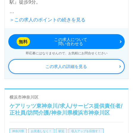
駅』徒歩9分。
＞この求人のポイントの続きを見る
『ケアリッツ片倉町』株式会社ケアリッツ・アンド・
パートナーズCareritz & Partners, Inc.（本社：東京都
この求人について
新宿区）様の運営です。正社員2,600人以上。宮城
無料
問い合わせる
県、東京都、神奈川県、千葉県、埼玉県、愛知県、山
即応募にはなりませんので、お気軽にお問合せください
梨県、大阪府を中心に訪問介護、通所介護、短期入所
この求人の詳細を見る
生活介護、居宅介護支援、パートナーズサービス、レ
ジデンシャル、トラベル事業を展開。IT技術を活用し
て介護業界NO.1を目指している注目の企業様です。
横浜市神奈川区
ケアリッツ東神奈川/求人/サービス提供責任者/
◎ご利用者様の笑顔がやりがいに！『ケアリッツ品
正社員/訪問介護/神奈川県横浜市神奈川区
質』でプロフェッショナル訪問介護を実現される事業
所様！◎
神奈川県
お見逃しなく！
駅近
収入アップを目指す！