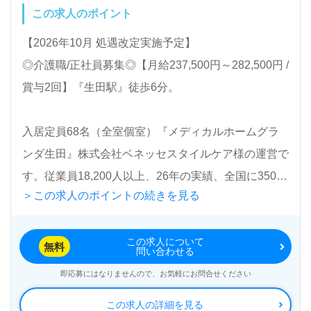
渉など完全無料サービスをご利用いただけます。＜非
この求人のポイント
公開求人も取扱いあり！＞"転職支援"のプロと一緒に
【2026年10月 処遇改定実施予定】
転職活動！お問い合わせお待ちしております。
◎介護職/正社員募集◎【月給237,500円～282,500円 /
賞与2回】『生田駅』徒歩6分。
入居定員68名（全室個室）『メディカルホームグラ
ンダ生田』株式会社ベネッセスタイルケア様の運営で
す。従業員18,200人以上、26年の実績、全国に350拠
＞この求人のポイントの続きを見る
点以上の有料老人ホーム、児童/学童領域で事業展開
されています。業界トップクラスの施設数を誇り、ワ
この求人について
ンランク上の介護サービスをご提供。資格支援制度や
無料
問い合わせる
教育研修プログラムも充実。『入社してよかった！』
即応募にはなりませんので、お気軽にお問合せください
のお声も届く企業様です。
この求人の詳細を見る