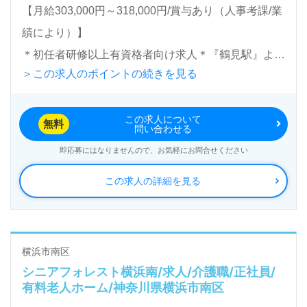
【月給303,000円～318,000円/賞与あり（人事考課/業
績により）】
＊初任者研修以上有資格者向け求人＊『鶴見駅』より
＞この求人のポイントの続きを見る
路線バスが便利です。
この求人について
入居定員56名（全室個室）『介護付き有料老人ホー
無料
問い合わせる
ム プレザンメゾン横浜鶴見』株式会社ケア21（本
即応募にはなりませんので、お気軽にお問合せください
社：大阪府、東京都）様の運営です。グループ従業員
この求人の詳細を見る
数5,906名/629事業所（2023.10月現在）宮城県、埼
玉県、東京都、千葉県、神奈川県、愛知県、大阪府、
京都府、兵庫県、広島県、福岡県を中心に『プレザン
リュクス、プレザングラン、プレザンメゾン』3ブラ
横浜市南区
シニアフォレスト横浜南/求人/介護職/正社員/
ンドを展開。介護付き有料老人ホーム、住宅型有料老
有料老人ホーム/神奈川県横浜市南区
人ホーム、デイサービス、グループホーム、障がい者