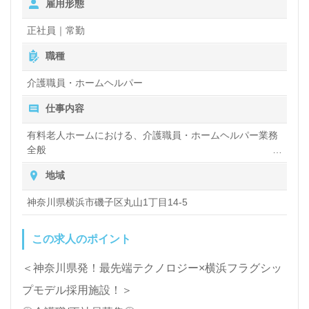
雇用形態
境を変えて働きたい』等の方も大歓迎です。募集詳細
【給与内訳】
等、担当コンサルタントよりご案内します。お問い合
正社員｜常勤
・基本給
わせも遠慮なくお願いします。
・夜勤手当（月6回）（超過分は別途支給12,557円/1回）
職種
・介護処遇手当（資格による）
※月給は上記を含んだ金額
介護職員・ホームヘルパー
医療/福祉業界の正社員/パート仕事探しは【ウィルオ
仕事内容
賞与：年2回
ブ介護】＊求人情報収集、将来的に検討の方も遠慮な
昇給：能力・業績により判断
有料老人ホームにおける、介護職員・ホームヘルパー業務
通勤手当：上限なし
く＊
全般
LINE、メール、お電話などご希望に応じてお問い合
入浴や排せつ、食事などの身体的サポート、買い物や掃
地域
除、洗濯など日常生活のサポートなど
わせ/ご相談可能です。転職相談、求人紹介、年収交
神奈川県横浜市磯子区丸山1丁目14-5
渉など完全無料サービスをご利用いただけます。＜非
公開求人も取扱いあり！＞"転職支援"のプロと一緒に
この求人のポイント
転職活動！お問い合わせお待ちしております。
＜神奈川県発！最先端テクノロジー×横浜フラグシッ
プモデル採用施設！＞