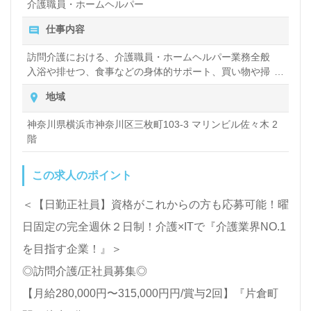
介護職員・ホームヘルパー
仕事内容
訪問介護における、介護職員・ホームヘルパー業務全般
入浴や排せつ、食事などの身体的サポート、買い物や掃
除、洗濯など日常生活のサポートなど
地域
神奈川県横浜市神奈川区三枚町103-3 マリンビル佐々木 2
階
この求人のポイント
＜【日勤正社員】資格がこれからの方も応募可能！曜
日固定の完全週休２日制！介護×ITで『介護業界NO.1
を目指す企業！』＞
◎訪問介護/正社員募集◎
【月給280,000円〜315,000円円/賞与2回】『片倉町