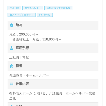
支援、小規模多機能型居宅介護、保育、不動産、福祉
神奈川県
お見逃しなく！
資格取得支援制度あり
用具レンタル/販売事業を展開される『未来を創造す
収入アップを目指す！
初任者研修
る総合福祉企業』様です。
給与
◎あなたらしさが素敵です！『社内制度：誰伸び人事
月給：290,000円〜
・介護福祉士 月給：318,800円～
制度（人と比べない人事評価制度）』でオンリーワン
・介護初任者研修 月給：290,000円～
雇用形態
のわたしのキャリア！◎
【給与内訳】
看護助手や介護職経験のある方をお迎えします。希少
正社員｜常勤
・基本給
性の高い『夜勤専従正社員』募集のご紹介です。『承
・夜勤手当（月6回）（超過分は別途支給12,557円/1回）
職種
・介護処遇手当（資格による）
認と称賛のカルチャーで心地よく働ける、自分の仕事
※月給は上記を含んだ金額
介護職員・ホームヘルパー
に自信が持てた』等の嬉しいお声も届く事業所様で
仕事内容
賞与：年2回
す。勤務時間は 17:00～09:00！働きやすい職場環
昇給：能力・業績により判断
有料老人ホームにおける、介護職員・ホームヘルパー業務
通勤手当：上限なし
境、充実の研修プログラム、チャレンジキャリア制
全般
度、『〇〇さん』と呼び合えるフラットな人間関係も
入浴や排せつ、食事などの身体的サポートや、買い物や掃