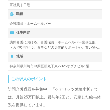
超過勤務手当
方』『日勤正社員で看護助手/介護職経験を活かした
正社員｜日勤
給与改定：年1回（4月）
い』等にもおすすめです。
賞与：年2回（4月、10月）
職種
介護職員・ホームヘルパー
【同時募集】愛知、神奈川、東京、大阪エリアに新規
仕事内容
訪問介護事業所オープン！詳しい事業所情報等はエン
訪問介護における、介護職員・ホームヘルパー業務全般
トリー時にお気軽にお問い合わせください。
・入浴や排せつ、食事などの身体的サポートや、買い物や
掃除、洗濯など日常生活のサポートなど
地域
全国の求人ご紹介！医療/福祉業界の正社員/パート仕
神奈川県川崎市中原区新丸子東2-925オグチビル1階
事探しは【ウィルオブ介護】＊求人情報収集、将来的
に検討の方も遠慮なく＊
この求人のポイント
LINE、メール、お電話などご希望に応じてお問い合
訪問介護職員を募集中！『ケアリッツ武蔵小杉』で
わせ/ご相談可能です。転職相談、求人紹介、年収交
は、月給25万円以上、賞与年2回と、安定した給与体
渉など完全無料サービスをご利用いただけます。＜非
系を提供しています。
公開求人も取扱いあり！＞"転職支援"のプロと一緒に