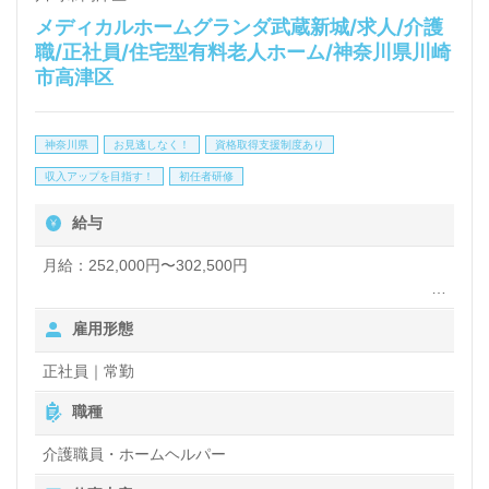
メディカルホームグランダ武蔵新城/求人/介護
かった！』のお声も届く企業様です。
職/正社員/住宅型有料老人ホーム/神奈川県川崎
市高津区
◎誰かのお役に立つ仕事×はたらくをわたしらしく！
『これからのキャリアが楽しみになる』輝く未来を描
神奈川県
お見逃しなく！
資格取得支援制度あり
いてみませんか◎
収入アップを目指す！
初任者研修
看護助手や介護職経験のある方はもちろん、これから
給与
介護職を目指される方も幅広く募集します。就職後
月給：252,000円〜302,500円
『ご利用者様からのありがとうが原動力です。働く喜
びがここにはあります！』等のお声も届く事業所様で
夜勤手当：5,000円/回（夜勤回数月5回程度）
雇用形態
交通費規定内支給
す。手厚いOJT/それぞれの成長に沿った研修プログ
残業手当
正社員｜常勤
ラム、自分の気持ちが伝えやすい環境面も嬉しいポイ
資格手当：初任者研修6,000円/月、介護福祉士21,500円/
月、ケアマネ5,000円/月
職種
ント！『ご利用者様お一人おひとりに寄り添いたい』
※初任者研修手当は実務者研修をお持ちの方も対象。
『介護知識や技術力を高めたい、働きがいを感じなが
※介護福祉士手当を支給の場合は対象外となります。
介護職員・ホームヘルパー
社内専門資格手当
ら仕事をしたい』『転職でキャリアチェンジを実現し