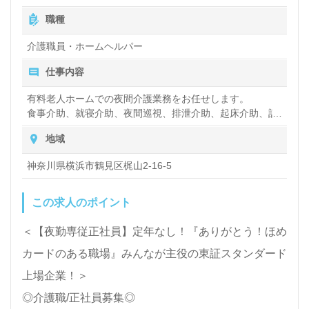
（固定残業代25～28時間分として ※超過分は別途支給）
職種
医療/福祉業界の正社員/パート求人探しは【ウィルオ
東日本施設手当：3,000円
ブ介護】＊求人情報収集、将来的に検討の方も遠慮な
業態手当：2,800円
介護職員・ホームヘルパー
地域手当：30,000円
く＊
仕事内容
資格手当：5,000円～25,000円(初任者研修・実務者研修・
LINE、メール、お電話などご希望に応じてお問い合
介護福祉士)
有料老人ホームでの夜間介護業務をお任せします。
【別途支給】
わせ/ご相談可能です。転職相談、求人紹介、年収交
食事介助、就寝介助、夜間巡視、排泄介助、起床介助、記
夜勤手当：6,000円/回
録作成
賞与：年2回
渉など完全無料サービスをご利用いただけます。＜非
地域
・介護記録はタブレットで業務効率化♪残業月5.7時間以内
昇給：年1回
公開求人も取扱いあり！＞"転職支援"のプロと一緒に
◎
勤続賞与あり
神奈川県横浜市鶴見区梶山2-16-5
・月の夜勤は10回程度です。
転職活動！お問い合わせお待ちしております。
近隣施設の応援に行って頂く場合もございます。
この求人のポイント
＜【夜勤専従正社員】定年なし！『ありがとう！ほめ
カードのある職場』みんなが主役の東証スタンダード
上場企業！＞
◎介護職/正社員募集◎