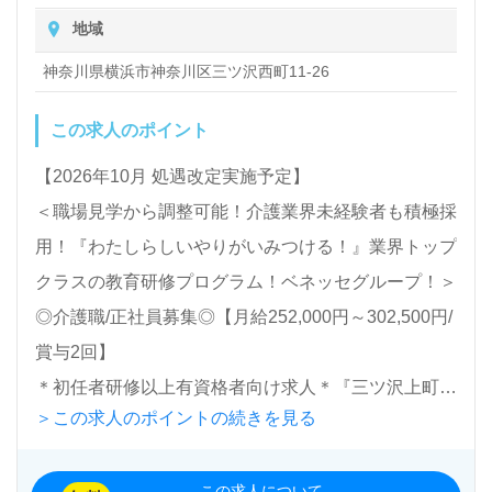
・入浴や排せつ、食事などの身体的サポート、買い物や掃
保育手当：10,000円（規定あり）
地域
除、洗濯など日常生活のサポートなど
有給取得促進手当
神奈川県横浜市神奈川区三ツ沢西町11-26
賞与（年2回）
昇給（年1回、定期昇給、昇格による基本給アップあり）
この求人のポイント
【2026年10月 処遇改定実施予定】
＜職場見学から調整可能！介護業界未経験者も積極採
用！『わたしらしいやりがいみつける！』業界トップ
クラスの教育研修プログラム！ベネッセグループ！＞
◎介護職/正社員募集◎【月給252,000円～302,500円/
賞与2回】
＊初任者研修以上有資格者向け求人＊『三ツ沢上町
＞この求人のポイントの続きを見る
駅』徒歩7分。
この求人について