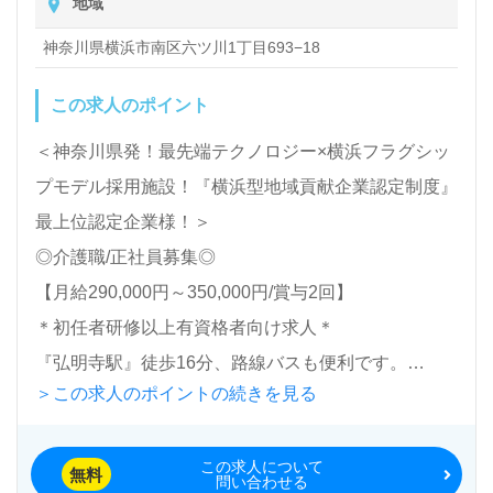
地域
除、洗濯など日常生活のサポートなど
うれしいポイント！『ご利用者様やご家族様のお役に
神奈川県横浜市南区六ツ川1丁目693−18
立ちたい、資格/経験を活かしたい、専門性を高めた
い』『メリハリつけて働きたい、夜勤専従正社員とし
この求人のポイント
て働きたい』『転職で施設形態、働き方、環境を変え
＜神奈川県発！最先端テクノロジー×横浜フラグシッ
て働きたい』等の方も大歓迎です。募集詳細等、担当
プモデル採用施設！『横浜型地域貢献企業認定制度』
コンサルタントよりご案内します。お問い合わせも遠
最上位認定企業様！＞
慮なくお願いします。
◎介護職/正社員募集◎
【月給290,000円～350,000円/賞与2回】
医療/福祉業界の正社員/パート求人探しは【ウィルオ
＊初任者研修以上有資格者向け求人＊
ブ介護】＊求人情報収集、将来的に検討の方も遠慮な
『弘明寺駅』徒歩16分、路線バスも便利です。
く＊
＞この求人のポイントの続きを見る
LINE、メール、お電話などご希望に応じてお問い合
定員73名『シニアフォレスト横浜南』株式会社メデ
わせ/ご相談可能です。転職相談、求人紹介、年収交
この求人について
ィカルケアシステム Medical Care System
渉など完全無料サービスをご利用いただけます。＜非
無料
問い合わせる