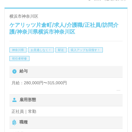
横浜市神奈川区
ケアリッツ片倉町/求人/介護職/正社員/訪問介
護/神奈川県横浜市神奈川区
神奈川県
お見逃しなく！
駅近
収入アップを目指す！
初任者研修
給与
月給：280,000円〜315,000円
土日出勤手当（月最大6,000円）別途支給
雇用形態
資格手当：（介護福祉士）15,000円
超過勤務手当
正社員｜常勤
給与改定：年1回（4月）
賞与：年2回（4月、10月）
職種