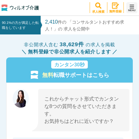
MENU
無料登録
求人検索
2,410
件の 「コンサルタントおすすめ求
90.1%の方が満足した転
職をしています
人！」の 求人を公開中
38,629件
非公開求人含む
の求人を掲載
無料登録で非公開求人を紹介します
カンタン30秒
無料
転職サポートはこちら
これからチャット形式でカンタン
な8つの質問をさせていただきま
す。
お気持ちはどれに近いですか？