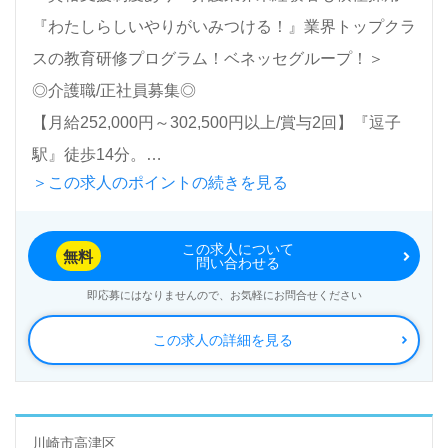
く＊
『わたしらしいやりがいみつける！』業界トップクラ
LINE、メール、お電話などご希望に応じてお問い合
スの教育研修プログラム！ベネッセグループ！＞
わせ/ご相談可能です。転職相談、求人紹介、年収交
◎介護職/正社員募集◎
渉など完全無料サービスをご利用いただけます。＜非
【月給252,000円～302,500円以上/賞与2回】『逗子
公開求人も取扱いあり！＞"転職支援"のプロと一緒に
駅』徒歩14分。
転職活動！お問い合わせお待ちしております。
＞この求人のポイントの続きを見る
入居定員56名（56室/全室個室）『メディカルホーム
この求人について
グランダ逗子』株式会社会社ベネッセスタイルケア
無料
問い合わせる
Benesse Style Care Co.,Ltd. （本社：東京都西新宿）
即応募にはなりませんので、お気軽にお問合せください
様の運営です。従業員18,200人以上、26年の実績、
この求人の詳細を見る
全国に350拠点以上の有料老人ホーム、教育/学童領域
で事業展開されています。業界トップクラスの施設数
を誇り、ワンランク上の介護サービスをご提供。資格
支援制度や教育研修プログラムも充実。『入社してよ
川崎市高津区