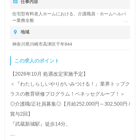
仕事内容
年末年始手当
たい、施設形態や環境を変えて働きたい』等の方も大
保育手当：10,000円（規定あり）
住宅型有料老人ホームにおける、介護職員・ホームヘルパ
有給取得促進手当
歓迎です！求人詳細等、担当コンサルタントよりご案
ー業務全般
・入浴や排せつ、食事などの身体的サポート、買い物や掃
賞与（年2回）
内します。お問い合わせも遠慮なくお願いします。
地域
除、洗濯など日常生活のサポートなど
昇給（年1回、定期昇給、昇格による基本給アップあり）
神奈川県川崎市高津区千年844
医療/福祉業界の正社員/パート求人探しは【ウィルオ
ブ介護】＊求人情報収集、将来的に検討の方も遠慮な
この求人のポイント
く＊
【2026年10月 処遇改定実施予定】
LINE、メール、お電話などご希望に応じてお問い合
＜『わたしらしいやりがいみつける！』業界トップク
わせ/ご相談可能です。転職相談、求人紹介、年収交
ラスの教育研修プログラム！ベネッセグループ！＞
渉など完全無料サービスをご利用いただけます。＜非
◎介護職/正社員募集◎【月給252,000円～302,500円 /
公開求人も取扱いあり！＞"転職支援"のプロと一緒に
賞与2回】
転職活動！お問い合わせお待ちしております。
『武蔵新城駅』徒歩14分。