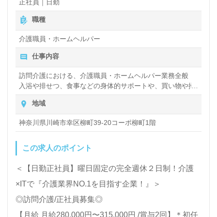
中心にお願いします。明るい職場環境、充実のOJT/
正社員｜日勤
給与改定：年1回（4月）
各種研修プログラム、働く人を大切にするカルチャ
賞与：年2回（4月、10月）
職種
ー、職員様同士のチームワークもうれしいポイント！
介護職員・ホームヘルパー
『サービス提供責任者として専門性を高めたい、今ま
仕事内容
での経験を活かして現場の今を支えたい』『モチベー
訪問介護における、介護職員・ホームヘルパー業務全般
ション高く働きたい、働きがいを感じながら仕事をし
入浴や排せつ、食事などの身体的サポートや、買い物や掃
たい』『施設形態や環境を変えて仕事をしたい』等の
除、洗濯など日常生活のサポートなど
地域
方も大歓迎です！サービス展開エリアは神奈川区。募
神奈川県川崎市幸区柳町39-20コーポ柳町1階
集詳細等、担当コンサルタントよりご案内します。お
問い合わせも遠慮なくお願いします。
この求人のポイント
＜【日勤正社員】曜日固定の完全週休２日制！介護
全国の求人ご紹介！医療/福祉業界の正社員/パート仕
×ITで『介護業界NO.1を目指す企業！』＞
事探しは【ウィルオブ介護】＊求人情報収集、将来的
◎訪問介護/正社員募集◎
に検討の方も遠慮なく＊
【月給 月給280,000円〜315,000円 /賞与2回】＊初任