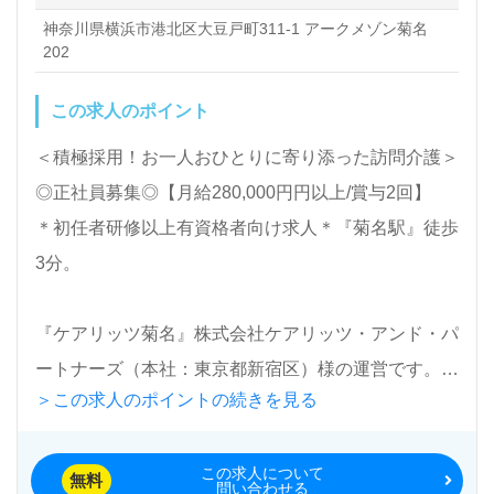
神奈川県横浜市港北区大豆戸町311-1 アークメゾン菊名
内します。お問い合わせも遠慮なくお願いします。
202
全国の求人ご紹介！医療/福祉業界の正社員/パート仕
この求人のポイント
事探しは【ウィルオブ介護】＊求人情報収集、将来的
＜積極採用！お一人おひとりに寄り添った訪問介護＞
に検討の方も遠慮なく＊
◎正社員募集◎【月給280,000円円以上/賞与2回】
LINE、メール、お電話などご希望に応じてお問い合
＊初任者研修以上有資格者向け求人＊『菊名駅』徒歩
わせ/ご相談可能です。転職相談、求人紹介、年収交
3分。
渉など完全無料サービスをご利用いただけます。＜非
公開求人も取扱いあり！＞"転職支援"のプロと一緒に
『ケアリッツ菊名』株式会社ケアリッツ・アンド・パ
転職活動！お問い合わせお待ちしております。
ートナーズ（本社：東京都新宿区）様の運営です。従
＞この求人のポイントの続きを見る
業員数2,600人以上。宮城、東京、神奈川、千葉、埼
玉、愛知、山梨、大阪を中心に訪問介護、通所介護、
この求人について
短期入所生活介護、居宅介護支援、パートナーズサー
無料
問い合わせる