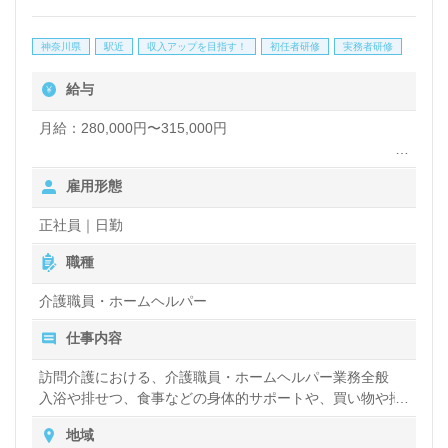
所様！◎
神奈川県
駅近
収入アップを目指す！
初任者研修
実務者研修
看護助手や介護職経験のある方をお迎えします。訪問
給与
介護事業所での勤務経験は問いません。ご利用者様宅
への訪問（介護業務、買い物や掃除、洗濯等の日常生
月給：280,000円〜315,000円
活サポート）をお願いします。それぞれの成長に沿っ
・土日出勤手当（月最大6,000円）別途支給
雇用形態
た研修プログラムも充実！完全週休2日制の働きやす
・給与改定年1回（4月）
・賞与年2回（4月、10月）
い勤務形態、多彩な資格支援制度、働く人を大切にす
正社員｜日勤
・超過勤務手当
るカルチャー、協力し合える職場の人間関係もうれし
職種
いポイント！『訪問介護でご利用者様やご家族様のお
介護職員・ホームヘルパー
役に立ちたい、お一人おひとりに寄り添った介護支援
仕事内容
を行いたい』『日勤正社員で働きたい、メリハリをつ
訪問介護における、介護職員・ホームヘルパー業務全般
けて働きたい』『転職で施設形態や環境を変えて仕事
入浴や排せつ、食事などの身体的サポートや、買い物や掃
をしたい』等の方も大歓迎です！サービス展開エリア
除、洗濯など日常生活のサポートなどをお願いします。
地域
は川崎市。募集詳細等、担当コンサルタントよりご案