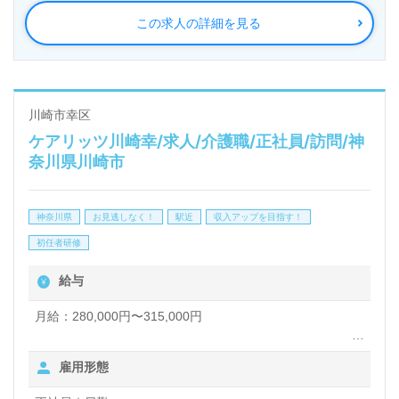
葉県、埼玉県、愛知県、山梨県、大阪府を中心に訪問
この求人の詳細を見る
介護、通所介護、短期入所生活介護、居宅介護支援、
パートナーズサービス、レジデンシャル、トラベル事
業を展開。IT技術を活用して介護業界NO.1を目指す
注目の企業様です。
川崎市幸区
ケアリッツ川崎幸/求人/介護職/正社員/訪問/神
奈川県川崎市
◎ご利用者様の笑顔がやりがいに！『ケアリッツ品
質』でプロフェッショナル訪問介護を実現される事業
神奈川県
お見逃しなく！
駅近
収入アップを目指す！
所様！◎
初任者研修
看護助手や介護職経験をベースにサービス提供責任者
給与
経験のある方をお迎えします。訪問介護事業所での勤
務経験は問いません。サービス提供責任者として調整
月給：280,000円〜315,000円
全般（介護計画の作成、ご利用者・ご家族との面談、
土日出勤手当（月最大6,000円）別途支給
雇用形態
ケアマネジャーとの調整、介護職員サポート業務）を
資格手当：（介護福祉士）15,000円
超過勤務手当