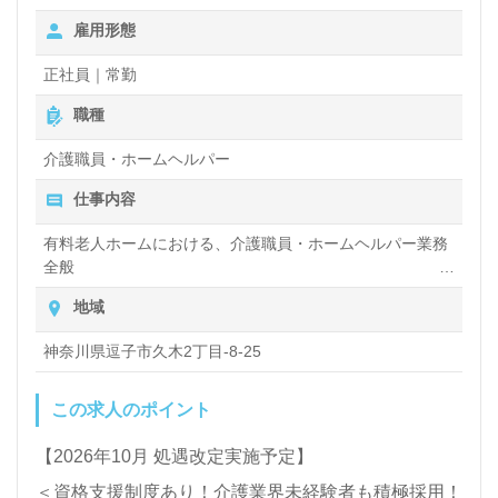
介護職を目指される方も幅広く募集します。就職後
夜勤手当：5,000円/回（夜勤回数月5回程度）
雇用形態
『ゆとりと同僚とのコミュニケーションが増えたこと
交通費規定内支給
残業手当
で、働きがいも増えました。』等のお声も届く事業所
正社員｜常勤
資格手当：初任者研修6,000円/月、介護福祉士21,500円/
様です。働きやすい職場環境、職員様同士の協力体
月、ケアマネ5,000円/月
職種
※初任者研修手当は実務者研修をお持ちの方も対象。
制、自分の気持ちが伝えやすい環境面も嬉しいポイン
※介護福祉士手当を支給の場合は対象外となります。
介護職員・ホームヘルパー
社内専門資格手当
ト！『ご利用者様のお一人おひとりに寄り添いたい』
仕事内容
年末年始手当
『多彩なキャリアパスでなりたい自分を目指したい』
保育手当：10,000円（規定あり）
有料老人ホームにおける、介護職員・ホームヘルパー業務
有給取得促進手当
『転職でキャリアチェンジを実現したい、施設形態や
全般
環境を変えて働きたい』等の方も大歓迎です！求人詳
・入浴や排せつ、食事などの身体的サポートや、買い物や
賞与（年2回）
地域
掃除、洗濯など日常生活のサポートなど
昇給（年1回、定期昇給、昇格による基本給アップあり）
細等、担当コンサルタントよりご案内します。お問い
神奈川県逗子市久木2丁目-8-25
合わせも遠慮なくお願いします。
この求人のポイント
医療/福祉業界の正社員/パート求人探しは【ウィルオ
【2026年10月 処遇改定実施予定】
ブ介護】＊求人情報収集、将来的に検討の方も遠慮な
＜資格支援制度あり！介護業界未経験者も積極採用！