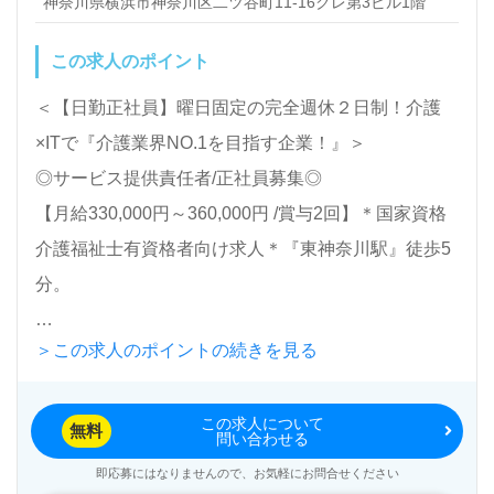
神奈川県横浜市神奈川区二ツ谷町11-16クレ第3ビル1階
全国の求人ご紹介！医療/福祉業界の正社員/パート仕
スタッフへのレクチャー
お客様本人・家族からの要望確認、
事探しは【ウィルオブ介護】＊求人情報収集、将来的
ケアの組み立て
この求人のポイント
に検討の方も遠慮なく＊
必要書類の作成 など
新規ご利用者様を獲得するための営業活動や、自身の担当
＜【日勤正社員】曜日固定の完全週休２日制！介護
LINE、メール、お電話などご希望に応じてお問い合
内外含め、ホームヘルパーとして日常的な介護サービスの
×ITで『介護業界NO.1を目指す企業！』＞
わせ/ご相談可能です。転職相談、求人紹介、年収交
提供も行います。
◎サービス提供責任者/正社員募集◎
渉など完全無料サービスをご利用いただけます。＜非
【月給330,000円～360,000円 /賞与2回】＊国家資格
公開求人も取扱いあり！＞"転職支援"のプロと一緒に
介護福祉士有資格者向け求人＊『東神奈川駅』徒歩5
転職活動！お問い合わせお待ちしております。
分。
＞この求人のポイントの続きを見る
『ケアリッツ東神奈川』株式会社ケアリッツ・アン
ド・パートナーズ Careritz & Partners, Inc.（本社：東
この求人について
京都新宿区）様の運営です。正社員2,991名以上
無料
問い合わせる
（2024.11月現在）。宮城県、東京都、神奈川県、千
即応募にはなりませんので、お気軽にお問合せください