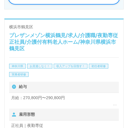
◎24時間看護職員様在籍のメディカルホーム！うれ
しい各種諸手当、キャリアアップを目指せる研修制度
充実の事業所様！◎
横浜市鶴見区
プレザンメゾン横浜鶴見/求人/介護職/夜勤専従
看護助手や介護職経験のある方はもちろん、これから
正社員/介護付有料老人ホーム/神奈川県横浜市
介護職を目指される方も幅広く募集します。充実の
鶴見区
OJT/それぞれの成長に合わせた教育研修プログラ
ム、自分の気持ちが伝えやすい環境面も嬉しいポイン
神奈川県
お見逃しなく！
収入アップを目指す！
初任者研修
ト！『ご利用者様のお役に立ちたい、資格/経験を活
実務者研修
かしたい』『介護知識や技術力を高めたい』『転職で
給与
キャリアチェンジ/キャリアアップを実現したい、施
月給：270,800円〜290,800円
設形態や環境を変えて働きたい』等の方も大歓迎で
す！募集詳細等、担当コンサルタントよりご案内しま
【内訳】
雇用形態
基本給 ：175,000円
す。お問い合わせも遠慮なくお願いします。
ケア手当：10,000円
正社員｜夜勤専従
時間外調整手当：45,000円