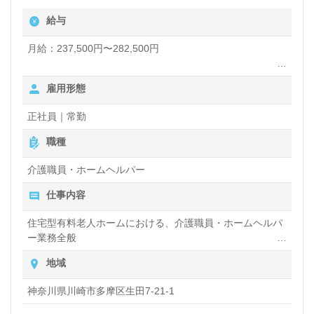
のOJT/それぞれの成長に合わせた教育研修プログラ
給与
ム、自分の意見や気持ちが伝えやすい環境面もうれし
月給：237,500円〜282,500円
いポイント！『ご利用者様のお役に立ちたい、資格/
経験を活かしたい』『介護知識や技術力を高めたい』
夜勤手当：5,000円/回（夜勤回数月5回程度）
雇用形態
交通費規定内支給
『介護業界への夢や想いをカタチにしたい』『転職で
残業手当
正社員｜常勤
施設形態や環境を変えて働きたい』等の方も大歓迎で
資格手当：初任者研修6,000円/月、介護福祉士21,500円/
月、ケアマネ5,000円/月
職種
す！募集詳細等、担当コンサルタントよりご案内しま
※初任者研修手当は実務者研修をお持ちの方も対象。
す。お問い合わせも遠慮なくお願いします。
※介護福祉士手当を支給の場合は対象外となります。
介護職員・ホームヘルパー
社内専門資格手当
仕事内容
年末年始手当
医療/福祉業界の正社員/パート求人探しは【ウィルオ
保育手当：10,000円（規定あり）
住宅型有料老人ホームにおける、介護職員・ホームヘルパ
有給取得促進手当
ブ介護】＊求人情報収集、将来的に検討の方も遠慮な
ー業務全般
・入浴や排せつ、食事などの身体的サポートや、買い物や
賞与（年2回）
く＊
地域
掃除、洗濯など日常生活のサポートなど
昇給（年1回、定期昇給、昇格による基本給アップあり）
LINE、メール、お電話などご希望に応じてお問い合
神奈川県川崎市多摩区生田7-21-1
わせ/ご相談可能です。転職相談、求人紹介、年収交