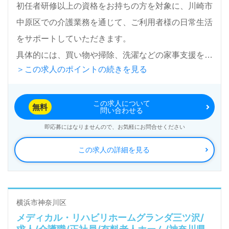
初任者研修以上の資格をお持ちの方を対象に、川崎市
転職活動！お問い合わせお待ちしております。
中原区での介護業務を通じて、ご利用者様の日常生活
をサポートしていただきます。
具体的には、買い物や掃除、洗濯などの家事支援を行
＞この求人のポイントの続きを見る
いながら、個々のニーズに寄り添った介護を実践して
いただきます。
この求人について
無料
問い合わせる
職場環境は多様性に富んでおり、中途採用者や幅広い
即応募にはなりませんので、お気軽にお問合せください
年代の方々が活躍中です。訪問介護の経験がなくて
この求人の詳細を見る
も、看護助手や介護職の経験があれば大歓迎。『ケア
リッツ・アンド・パートナーズ』は、全国に展開する
企業で、従業員数は2,600人以上。IT技術を活用し、
介護業界のリーディングカンパニーを目指していま
横浜市神奈川区
メディカル・リハビリホームグランダ三ツ沢/
す。