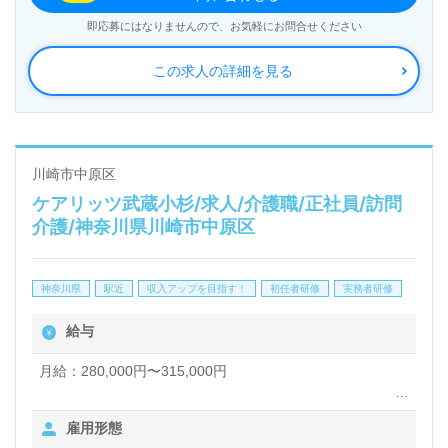
ビス、レジデンシャル、トラベル事業を展開。IT技術
即応募にはなりませんので、お気軽にお問合せください
を活用して介護業界NO.1を目指されている、注目の
この求人の詳細を見る
企業様です。
◎あなたの笑顔を待っているご利用者様がいます！是
非、ご一緒に働きませんか◎
川崎市中原区
ケアリッツ武蔵小杉/求人/介護職/正社員/訪問
看護助手や介護職経験のある方をお迎えします。訪問
介護/神奈川県川崎市中原区
介護の経験は問いません。中途採用の方、幅広い年代
層の方が活躍中の職場です。サービス提供エリアは横
神奈川県
駅近
収入アップを目指す！
初任者研修
実務者研修
浜市港北区、鶴見区。ご利用者様宅へお伺いさせてい
給与
ただき、介護業務、買い物や掃除、洗濯等の日常生活
サポートをお願いします。『ご利用者様を思いやり、
月給：280,000円〜315,000円
お気持ちに寄り添った介護支援を目指されている方』
土日出勤手当（月最大6,000円）別途支給
雇用形態
『毎日違う訪問先にお伺いするスタイルに興味がある
資格手当：（介護福祉士）15,000円