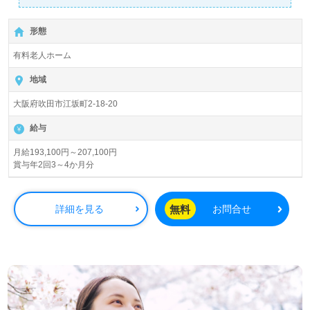
せお待ちしております。
プ！＞
◎介護職/正社員募集◎【月給193,100円～207,100円】＊
形態
初任者研修以上有資格者向け求人＊『江坂駅』徒歩10分。
有料老人ホーム
入居定員46名（46室/全室個室）『はぴね江坂』シップヘ
ルスケアグループ/グリーンライフ株式会社（本部：大阪府
地域
吹田市）様の運営です。北海道から九州エリアを中心に介
大阪府吹田市江坂町2-18-20
護付き/住宅型有料老人ホーム、リハビリデイサービス、訪
問介護ステーション事業を展開されています。
給与
◎デイサービス、訪問看護/介護、居宅介護支援事業所併
月給193,100円～207,100円
賞与年2回3～4か月分
設！ご利用者様のご要望に応じた『オーダーメイドケア』
を実現！◎
看護助手や介護職経験のある方をお迎えします。『より健
無料
詳細を見る
お問合せ
やかに、さらに豊かに』をスローガンに、ご利用者様のお
気持ちに寄り添ったケアサポートを実現される事業所様で
す。『ご利用者様の今までとこれからに寄り添いたい』
『資格/経験を活かしたい』『働きながらキャリアアップを
実現したい、介護業界でなりたい自分を目指したい』『転
職で施設形態や環境を変えて働きたい』等の方も大歓迎で
す。募集詳細等、担当コンサルタントよりご案内します。