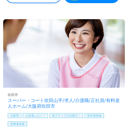
◎事業所名『メルヴェイユ＝素晴らしい』。ご利用者様の
暮らしや出会い、充実した環境と介護サポートを実現する
事業所様！◎
看護助手や介護職経験のある方をお迎えします。特別養護
老人ホームでの勤務経験は問いません。安心のクリニック
も併設！ホテルのようなリラックス空間、笑顔あふれるド
ッグセラピーの開催等も大好評の事業所様です。働きやす
い環境面、手厚いOJT/研修制度、資格支援制度、職員様同
士のチームワークもうれしいポイント！『ご利用者様の笑
顔をサポートしたい、介護職でお役に立ちたい』『資格/経
験を活かしたい、介護知識や技術力を高めたい』『働きが
いを感じながら仕事をしたい』『転職で施設形態や環境を
変えて働きたい』等の方も大歓迎です。募集詳細等、担当
コンサルタントよりご案内します。お問い合わせも遠慮な
くお願いします。
吹田市
スーパー・コート吹田山手/求人/介護職/正社員/有料老
医療/福祉業界の正社員/パート求人探しは【ウィルオブ介
人ホーム/大阪府吹田市
護】＊求人情報収集、将来的に検討の方も遠慮なく＊
LINE、メール、お電話などご希望に応じてお問い合わせ/ご
大阪府
お見逃しなく！
収入アップを目指す！
初任者研修
相談可能です。転職相談、求人紹介、年収交渉など完全無
実務者研修
料サービスをご利用いただけます。＜非公開求人も取扱い