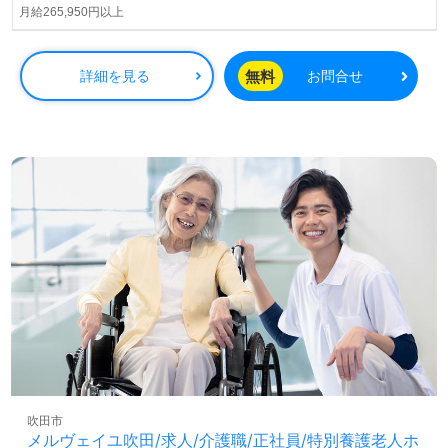
されています。
月給265,950円以上
◎スローガンは『人にやさしい施設、最高の笑顔と最高の
サービスをご提供』。新たなステージであなたらしく働き
無料
詳細を見る
お問合せ
ませんか！◎
看護助手や介護職経験のある方はもちろん、これから介護
職を目指される方も幅広く募集します。働きやすい環境
面、平等な給与/人事評価制度整備、職員様同士のチームワ
ークも嬉しいポイント！『ご利用者様お一人おひとりに寄
り添いたい』『働きながらキャリアアップを実現したい』
『ご利用者様のお役に立てるキャリアを描きたい』『転職
で施設形態や環境を変えて働きたい』等の方も大歓迎で
す。募集詳細等、担当コンサルタントよりご案内します。
お問い合わせも遠慮なくお願いします。
医療/福祉業界の正社員/パート求人探しは【ウィルオブ介
護】＊求人情報収集、将来的に検討の方も遠慮なく＊
LINE、メール、お電話などご希望に応じてお問い合わせ/ご
相談可能です。転職相談、求人紹介、年収交渉など完全無
料サービスをご利用いただけます。＜非公開求人も取扱い
吹田市
あり！＞"転職支援"のプロと一緒に転職活動！お問い合わ
メルヴェイユ吹田/求人/介護職/正社員/特別養護老人ホ