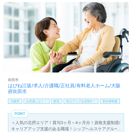
看護助手や介護職経験のある方をお迎えします。グループ
企業/スーパーホテル様で誕生した『こころからのおもてな
し』を大切に運営。スーパー・コート様独自の「SC-Fit」
で体力の維持・向上を目標とした包括的なトレーニング、
認知症ケアでご利用者様の『夢や目標のサポート』を目指
す事業所様です。一緒に働く仲間に『ありがとう！』の気
持ち伝える『サンクスカード』のあるカルチャーもおすす
めポイント！『ご利用者様のお役に立ちたい、おもてなし
の心で寄り添いたい』『働きがいを感じながら仕事をした
い、モチベーション高く働きたい』『転職で施設形態や環
境を変えて働きたい』等の方も大歓迎です！募集詳細等、
担当コンサルタントよりご案内します。お問い合わせも遠
慮なくお願いします。
吹田市
はぴね江坂/求人/介護職/正社員/有料老人ホーム/大阪
全国の求人ご紹介！医療/福祉業界の正社員/パート求人探
府吹田市
しは【ウィルオブ介護】＊求人情報収集、将来的に検討の
方も遠慮なく＊
大阪府
お見逃しなく！
駅近
収入アップを目指す！
初任者研修
LINE、メール、お電話などご希望に応じてお問い合わせ/ご
相談可能です。転職相談、求人紹介、年収交渉など完全無
POINT
料サービスをご利用いただけます。＜非公開求人も取扱い
＜人気の北摂エリア！賞与3ヶ月～4ヶ月分！資格支援制度/
あり！＞"転職支援"のプロと一緒に転職活動！お問い合わ
キャリアアップ支援のある職場！シップヘルスケアグルー