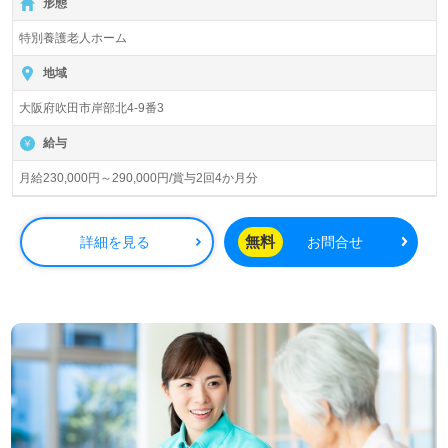
形態
入居定員80名（ユニット型個室）『特別養護老人ホーム寿
特別養護老人ホーム
楽荘いたかの』社会福祉法人寿楽福祉会（本部：大阪府吹
田市）様の運営です。大阪府、兵庫県を中心にクリニッ
地域
ク、特別養護老人ホーム、ヘルパーステーション、デイサ
大阪府吹田市岸部北4-9番3
ービス、ショートステイ、グループホーム、地域包括支援
センター、居宅介護支援事業を展開されています。
給与
◎ご利用者様の『その人らしい人生を支える』ショートス
月給230,000円～290,000円/賞与2回4か月分
テイ、デイサービス併設の事業所様！◎
看護助手や介護職経験のある方はもちろん、これから介護
職を目指される方も幅広く募集します。特別養護老人ホー
無料
詳細を見る
お問合せ
ムでの勤務経験は問いません。幅広い年代層の職員様が活
躍中！職員様同士のコミュニケーションの良さ、抜群のチ
ームワーク、年収アップを目指せる給与制度、人事考課も
はたらくあなたのモチベーションに！『ご利用者様のお役
に立ちたい、資格/経験を活かしたい』『介護知識や技術力
を高めたい』『自分らしいキャリアを描きたい』『やりが
いを感じながら働きたい』『転職で施設形態や環境を変え
て働きたい』等の方も大歓迎です。募集詳細等、担当コン
サルタントよりご案内します。お問い合わせも遠慮なくお