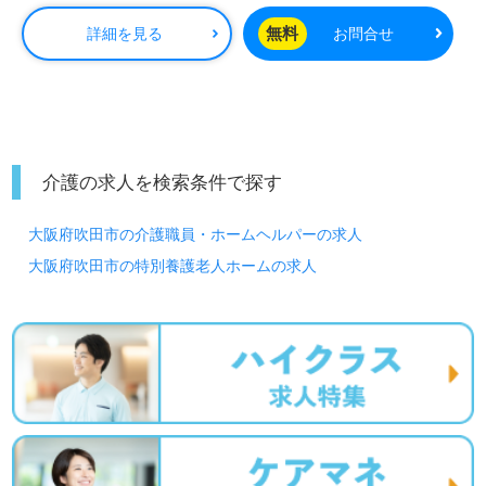
顔あふれる職場環境、資格支援制度、収入アップを目指せ
る給与制度/人事評価もうれしいポイント！『介護職を通じ
無料
詳細を見る
お問合せ
てご入居者様のお役に立ちたい』『楽しいイベントや企画
で職場を盛り上げたい』『少人数制、介護度低めでコミュ
ニケーションを多く図りたい』『転職で収入アップを目指
したい、施設形態や環境を変えて働きたい』等の方も大歓
迎です！募集詳細等、担当コンサルタントよりご案内しま
す。お問い合わせも遠慮なくお願いします。
介護の求人を検索条件で探す
医療/福祉業界の正社員/パート求人探しは【ウィルオブ介
大阪府吹田市の介護職員・ホームヘルパーの求人
護】＊求人情報収集、将来的に検討の方も遠慮なく＊
LINE、メール、お電話などご希望に応じてお問い合わせ/ご
大阪府吹田市の特別養護老人ホームの求人
相談可能です。転職相談、求人紹介、年収交渉など完全無
料サービスをご利用いただけます。＜非公開求人も取扱い
あり！＞"転職支援"のプロと一緒に転職活動！お問い合わ
せお待ちしております。