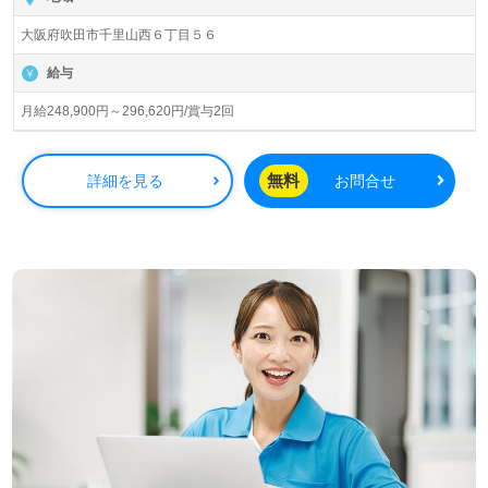
ブ・南千里』株式会社スーパー・コート（本社：大阪府大
大阪府吹田市千里山西６丁目５６
阪市）様の運営です。従業員人数1,935名以上。大阪府、
兵庫県、京都府、奈良県を中心に52施設の有料老人ホー
給与
ム、高齢者向け住宅、ビル、マンション運営/管理、賃貸マ
ンションの企画/設計/施工事業を展開されています。会社
月給248,900円～296,620円/賞与2回
全体の取り組みのひとつ＜サンクスカード制度＞が人気。
一緒に働く仲間へ、日頃の感謝の気持ちを言葉にして伝え
ることを大切にされている企業様です。
無料
詳細を見る
お問合せ
◎『介護力×ホテルのホスピタリティ』でこころからのお
もてなし。『パーキンソン病』に寄り添うリハビリ特化型
事業所様！◎
看護助手や介護職経験のある方をお迎えします。グループ
企業/スーパーホテル様で誕生した『こころからのおもてな
し』を大切に運営。24時間看護職員様在籍、医薬協業によ
る服薬管理、専門医による安心の医療体制を整備されてい
る事業所様です。明るい職場環境、資格手当/食事補助も嬉
しいポイント！『ご利用者様のお役に立ちたい、おもてな
しの介護で寄り添いたい』『働きながら接遇スキルも習得
したい』『ケアマイスター制度で介護職のプロフェッショ
ナルを目指したい』『転職で施設形態や環境を変えて仕事