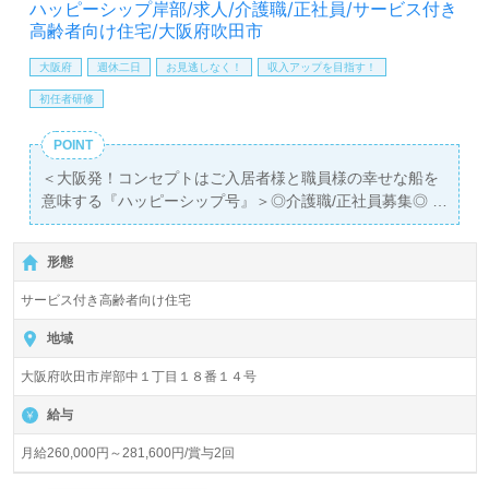
ハッピーシップ岸部/求人/介護職/正社員/サービス付き
高齢者向け住宅/大阪府吹田市
大阪府
週休二日
お見逃しなく！
収入アップを目指す！
初任者研修
POINT
＜大阪発！コンセプトはご入居者様と職員様の幸せな船を
意味する『ハッピーシップ号』＞◎介護職/正社員募集◎
【月給260,000円～281,600円/賞与2回】＊初任者研修以上
有資格者向け求人＊『岸部駅』徒歩14分。お車通勤可能で
形態
す。
サービス付き高齢者向け住宅
入居定員32名（32室/全室個室）『ハッピーシップ岸部』
株式会社ハッピーシップ（本社：大阪府吹田市）様の運営
地域
です。大阪府を中心にサービス付き高齢者向け住宅を展開
大阪府吹田市岸部中１丁目１８番１４号
されています。
給与
◎『ハッピーシップ号で幸せなこころの航海へ！』ご入居
者様、職員様ともに幸せな時を願う事業所様！◎
月給260,000円～281,600円/賞与2回
看護助手や介護職経験のある方をお迎えします。明るく笑