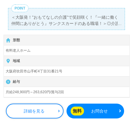
あり！＞"転職支援"のプロと一緒に転職活動！お問い合わ
POINT
せお待ちしております。
＜大阪発！"おもてなしの介護"で笑顔咲く！『一緒に働く
仲間にありがとう』サンクスカードのある職場！＞◎介護
職/正社員募集◎
【月給248,900円～263,620円/賞与2回】＊初任者研修以上
形態
有資格者向け求人＊『関大前駅』徒歩19分。
有料老人ホーム
入居定員60名（60室/全室個室）『スーパー・コート吹田
山手』株式会社スーパー・コート（本社：大阪府大阪市）
地域
様の運営です。従業員人数1,935名以上。大阪府、兵庫
大阪府吹田市山手町4丁目31番21号
県、京都府、奈良県に52施設の有料老人ホーム、高齢者向
け住宅、ビル、マンション運営/管理、賃貸マンションの企
給与
画/設計/施工事業を展開されています。会社全体の取り組
みのひとつ＜サンクスカード制度＞が人気。
月給248,900円～263,620円/賞与2回
一緒に働く仲間へ、日頃の感謝の気持ちを言葉にして伝え
ていらっしゃる企業様です。
無料
詳細を見る
お問合せ
◎あなたらしさをプラスオン！『介護力とホテルのホスピ
タリティを』おもてなしとあふれる笑顔で介護職をまっす
ぐに◎