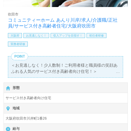
相談可能です。転職相談、求人紹介、年収交渉など完全無
料サービスをご利用いただけます。＜非公開求人も取扱い
吹田市
あり！＞"転職支援"のプロと一緒に転職活動！お問い合わ
コミュニティーホーム あんり川岸/求人/介護職/正社
せお待ちしております。
員/サービス付き高齢者住宅/大阪府吹田市
大阪府
お見逃しなく！
収入アップを目指す！
初任者研修
実務者研修
POINT
＜お見逃しなく！少人数制！ご利用者様と職員様の笑顔あ
ふれる人気のサービス付き高齢者向け住宅！＞
◎介護職/正社員募集◎【月給241,130円～256,130円/賞与
2回】＊初任者研修以上有資格者向け求人＊『吹田駅』徒
形態
歩10分。
サービス付き高齢者向け住宅
入居定員32名（30室/全室個室）『コミュニティホームあ
んり川岸』株式会社アンリ（本社：大阪府大阪市）様の運
地域
営です。大阪府を中心にサービス付き高齢者向け住宅、訪
大阪府吹田市川岸町1番26
問介護ステーション、居宅介護支援事業を展開されていま
す。
給与