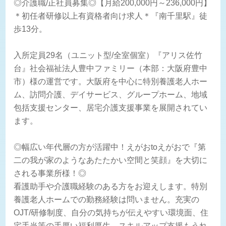
◎介護職/正社員募集◎【月給200,000円～236,000円】
＊初任者研修以上有資格者向け求人＊『南千里駅』徒
歩13分。
入所定員29名（ユニット型/全室個室）『アリス佐竹
台』社会福祉法人豊中ファミリー（本部：大阪府豊中
市）様の運営です。大阪府を中心に特別養護老人ホー
ム、訪問介護、デイサービス、グループホーム、地域
包括支援センター、居宅介護支援事業を展開されてい
ます。
◎幅広い年代層の方が活躍中！えがおtoえがおで『第
二の我が家のようなあたたかい空間と笑顔』を大切に
される事業所様！◎
看護助手や介護職経験のある方をお迎えします。特別
養護老人ホームでの勤務経験は問いません。充実の
OJT/研修制度、自分の気持ちが伝えやすい環境面、住
宅手当等の手厚い福利厚生、スキルアップ支援もうれ