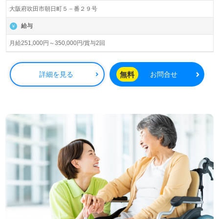
社：兵庫県川西市）様の運営です。兵庫県、大阪府、京都
大阪府吹田市朝日町５－番２９号
府、和歌山県を中心にサービス付き高齢者向け住宅、老人
ホーム、ナーシングホーム、調剤薬局事業を展開されてい
給与
ます。
月給251,000円～350,000円/賞与2回
◎ホテルのような広々とした開放的な空間、きめ細やかな
介護サービスでご利用者様らしい毎日をサポートされる事
業所様！◎
無料
詳細を見る
お問合せ
看護助手や介護職経験のある方をお迎えします。多職種、
幅広い年代層の職員様が活躍中！職員様同士の抜群のチー
ムワーク、充実のOJT/研修プログラム、収入アップを目指
せる給与制度/人事考課も働くあなたのモチベーションに！
『ご利用者様のお役に立ちたい、資格/経験を活かしたい』
『介護度低めの介護支援に携わりたい、会話やコミュニケ
ーションで笑顔を増やしたい』『働きがいを感じながら仕
事をしたい』『転職で施設形態や環境を変えて働きたい』
等の方も大歓迎です。募集詳細等、担当コンサルタントよ
りご案内します。お問い合わせも遠慮なくお願いします。
医療/福祉業界の正社員/パート求人探しは【ウィルオブ介
護】＊求人情報収集、将来的に検討の方も遠慮なく＊
LINE、メール、お電話などご希望に応じてお問い合わせ/ご