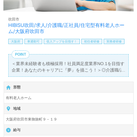
をしたい』等の方も大歓迎です！募集詳細等、担当コンサ
ルタントよりご案内します。お問い合わせも遠慮なくお願
いします。
吹田市
HIBISU吹田/求人/介護職/正社員/住宅型有料老人ホー
全国の求人ご紹介！医療/福祉業界の正社員/パート求人探
ム/大阪府吹田市
しは【ウィルオブ介護】＊求人情報収集、将来的に検討の
方も遠慮なく＊
大阪府
車通勤可
収入アップを目指す！
初任者研修
実務者研修
LINE、メール、お電話などご希望に応じてお問い合わせ/ご
相談可能です。転職相談、求人紹介、年収交渉など完全無
POINT
料サービスをご利用いただけます。＜非公開求人も取扱い
＜業界未経験者も積極採用！社員満足度業界NO.1を目指す
あり！＞"転職支援"のプロと一緒に転職活動！お問い合わ
企業！あなたのキャリアに『夢』を描こう！＞◎介護職/正
せお待ちしております。
社員募集◎
【月給265,950円以上】＊初任者研修以上有資格者向け求
形態
人＊『上新庄駅』徒歩5分。お車通勤可能です。
有料老人ホーム
入居定員56名（56室）『HIBISU（ハイビス）吹田』株式
会社BISCUSS（ビスカス）本社：大阪府大阪市様の運営で
地域
す。大阪府、兵庫県、京都府、愛知県、神奈川県を中心に
大阪府吹田市東御旅町９－１９
デイサービス、訪問看護/介護、有料老人ホーム、サービス
付き高齢者向け住宅、放課後等デイサービス、鍼灸整骨
給与
院、訪問鍼灸、あんま指圧マッサージ、不動産事業を展開