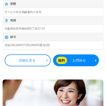
250,000円、年2回の賞与も支給されます。この求人は初任
形態
者研修以上の資格を持つ方を対象としており、最寄りの江
坂駅から徒歩10分の好立地に位置しています。もちろん、
サービス付き高齢者向け住宅
お車での通勤も可能です。
地域
当施設「一休江坂」は、入居定員60名（全室個室）であ
大阪府吹田市南吹田5丁目37-37
り、アットホームな雰囲気の中で、入居者様一人一人に寄
り添った介護を行っています。また、ライフケアグループ
給与
は大阪府を中心に、兵庫県、滋賀県、東京都、埼玉県で福
祉サービスを展開し、「福祉で創るワクワクする街づく
月給230,000円?250,000円/賞与2回
り」をテーマに、高齢者介護や障がい者福祉、保育、健
康、医療分野で「驚きと感動」を提供しています。
無料
詳細を見る
お問合せ
この職場では、職員同士のチームワークを重視し、全員参
加の介護支援を実現しています。社会福祉に貢献すること
を大切にし、感動をお届けしたいという思いを共有する仲
間と共に働くことが可能です。資格取得支援制度も整って
おり、キャリアアップを目指す方にも最適な環境です。
転職を考えている方には、施設の形態や環境を変えたい方
にも最適な職場です。ご利用者様にとっても、介護を通じ
て感動を提供したいと考える方をお待ちしております。求