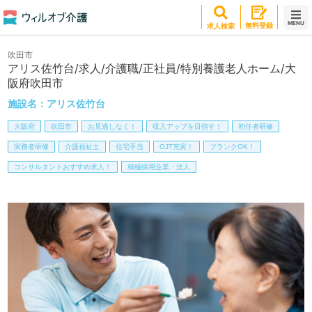
MENU
無料登録
求人検索
吹田市
アリス佐竹台/求人/介護職/正社員/特別養護老人ホーム/大
阪府吹田市
施設名：
アリス佐竹台
大阪府
吹田市
お見逃しなく！
収入アップを目指す！
初任者研修
実務者研修
介護福祉士
住宅手当
OJT充実！
ブランクOK！
コンサルタントおすすめ求人！
積極採用企業・法人