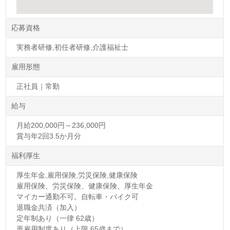
応募資格
実務者研修,初任者研修,介護福祉士
雇用形態
正社員｜常勤
給与
月給200,000円～236,000円
賞与年2回3.5か月分
福利厚生
厚生年金,雇用保険,労災保険,健康保険
雇用保険、労災保険、健康保険、厚生年金
マイカー通勤不可。自転車・バイク可
退職金共済（加入）
定年制あり（一律 62歳）
再雇用制度あり（上限 65歳まで）