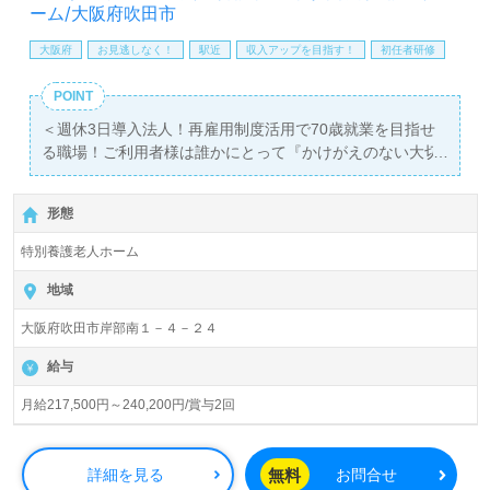
せお待ちしております。
ーム/大阪府吹田市
大阪府
お見逃しなく！
駅近
収入アップを目指す！
初任者研修
POINT
＜週休3日導入法人！再雇用制度活用で70歳就業を目指せ
る職場！ご利用者様は誰かにとって『かけがえのない大切
な存在』を真ん中に！青山メディカルグループ！＞◎介護
職/正社員募集◎【月給217,500円～240,200円/賞与2回】
形態
＊初任者研修以上有資格者向け求人＊『正雀駅』徒歩2
分。
特別養護老人ホーム
入居定員120名（1ユニット10名/全室個室）『特別養護老
地域
人ホームメルヴェイユ吹田』青山メディカルグループ/社会
大阪府吹田市岸部南１－４－２４
福祉法人恩徳福祉会（本部：大阪府吹田市）様の運営で
す。大阪府、兵庫県、沖縄県を中心に病院、クリニック/診
給与
療所、特別養護老人ホーム、介護老人保健施設、ケアハウ
ス、住宅型/介護付き有料老人ホーム、軽費老人ホーム、シ
月給217,500円～240,200円/賞与2回
ョートステイ、デイサービス、訪問/通所リハビリテーショ
ン、グループホーム、訪問看護/介護、看護小規模多機能型
居宅介護、居宅介護支援事業を展開されています。
無料
詳細を見る
お問合せ