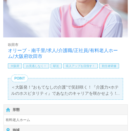
人詳細については、担当コンサルタントが丁寧にご案内い
たしますので、お気軽にお問い合わせください。全国の医
療・福祉業界の求人情報を幅広く取り扱っており、転職相
談や年収交渉も完全無料でサポートしています。非公開求
人も取り扱っており、転職活動をプロと共に進めることが
できます。あなたの理想の職場が見つかるまで、全力でサ
ポートいたします。
吹田市
オリーブ・南千里/求人/介護職/正社員/有料老人ホー
ム/大阪府吹田市
大阪府
お見逃しなく！
駅近
収入アップを目指す！
初任者研修
POINT
＜大阪発！"おもてなしの介護"で笑顔咲く！『介護力×ホテ
ルのホスピタリティ』であなたのキャリアを咲かせよう！
＞
◎介護職/正社員募集◎【月給248,900円～296,620円/賞与
形態
2回】＊初任者研修以上有資格者向け求人＊『南千里駅』
徒歩11分。
有料老人ホーム
入所定員70名（70室/全室個室）『有料老人ホーム オリー
地域