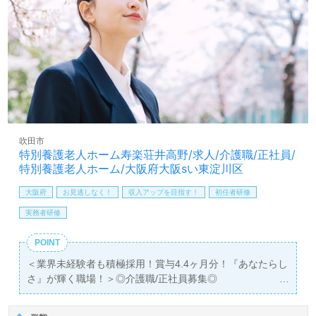
お問い合わせも遠慮なくお願いします。
医療/福祉業界の正社員/パート求人探しは【ウィルオブ介
護】＊求人情報収集、将来的に検討の方も遠慮なく＊
LINE、メール、お電話などご希望に応じてお問い合わせ/ご
相談可能です。転職相談、求人紹介、年収交渉など完全無
料サービスをご利用いただけます。＜非公開求人も取扱い
あり！＞"転職支援"のプロと一緒に転職活動！お問い合わ
せお待ちしております。
吹田市
特別養護老人ホーム寿楽荘井高野/求人/介護職/正社員/
特別養護老人ホーム/大阪府大阪sい東淀川区
大阪府
お見逃しなく！
収入アップを目指す！
初任者研修
実務者研修
POINT
＜業界未経験者も積極採用！賞与4.4ヶ月分！『あなたらし
さ』が輝く職場！＞◎介護職/正社員募集◎
【月給230,000円～290,000円】＊初任者研修以上有資格者
向け求人＊『井高野駅』徒歩12分。