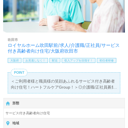
願いします。
全国の求人ご紹介！医療/福祉業界の正社員/パート仕事探
しは【ウィルオブ介護】＊求人情報収集、将来的に検討の
方も遠慮なく＊
LINE、メール、お電話などご希望に応じてお問い合わせ/ご
相談可能です。転職相談、求人紹介、年収交渉など完全無
吹田市
料サービスをご利用いただけます。＜非公開求人も取扱い
ロイヤルホーム吹田駅前/求人/介護職/正社員/サービス
あり！＞"転職支援"のプロと一緒に転職活動！お問い合わ
付き高齢者向け住宅/大阪府吹田市
せお待ちしております。
大阪府
お見逃しなく！
駅近
収入アップを目指す！
初任者研修
POINT
＜ご利用者様と職員様の笑顔あふれるサービス付き高齢者
向け住宅！ハートフルケアGroup！＞◎介護職/正社員募集
◎
【月給251,000円～350,000円/賞与2回】＊初任者研修以上
形態
有資格者向け求人＊『吹田駅』徒歩3分。
サービス付き高齢者向け住宅
入居定員97名（83室/全室個室）『ロイヤルホーム吹田駅
前』ハートフルケアGroup/有限会社ハートフルケア（本
地域