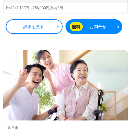
◎『ゆったりと寄り添える！日々のコミュニケーションで
月給241,130円～256,130円/賞与2回
私の笑顔も増えました！』お声も届く事業所様！◎
看護助手や介護職経験のある方をお迎えします。幅広い年
代層の職員様が活躍中！職員様同士のチームワーク、風通
無料
詳細を見る
お問合せ
し良く働きやすい環境面も嬉しいポイント！『ご利用者様
のお役に立ちたい、資格/経験を活かしたい』『比較的介護
度低めの介護支援に携わりたい』『働きがいを感じながら
仕事をしたい』『仕事を通じて学びたい、成長したい』
『転職で施設形態や環境を変えて働きたい』等の方も大歓
迎です。募集詳細等、担当コンサルタントよりご案内しま
す。お問い合わせも遠慮なくお願いします。
医療/福祉業界の正社員/パート求人探しは【ウィルオブ介
護】＊求人情報収集、将来的に検討の方も遠慮なく＊
LINE、メール、お電話などご希望に応じてお問い合わせ/ご
相談可能です。転職相談、求人紹介、年収交渉など完全無
料サービスをご利用いただけます。＜非公開求人も取扱い
あり！＞"転職支援"のプロと一緒に転職活動！お問い合わ
せお待ちしております。
吹田市