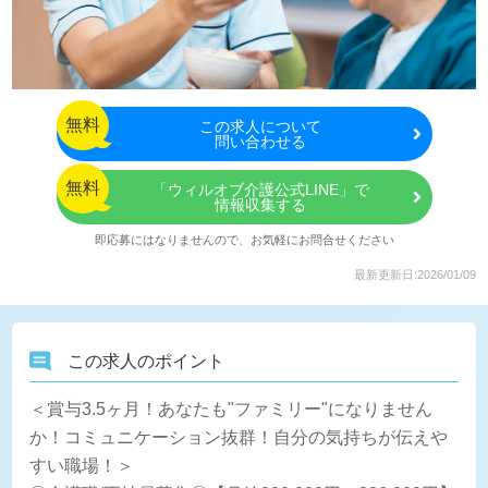
無料
この
求人について
問い合わせる
無料
「ウィルオブ介護公式LINE」で
情報収集する
即応募にはなりませんので、お気軽にお問合せください
最新更新日:2026/01/09
この求人のポイント
＜賞与3.5ヶ月！あなたも"ファミリー"になりません
か！コミュニケーション抜群！自分の気持ちが伝えや
すい職場！＞