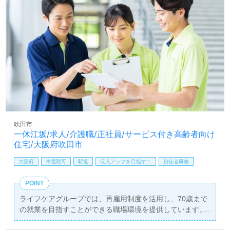
吹田市
一休江坂/求人/介護職/正社員/サービス付き高齢者向け
住宅/大阪府吹田市
大阪府
車通勤可
駅近
収入アップを目指す！
初任者研修
POINT
ライフケアグループでは、再雇用制度を活用し、70歳まで
の就業を目指すことができる職場環境を提供しています。
介護職の正社員を募集しており、月給は230,000円から