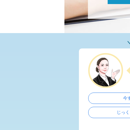
今
じっく