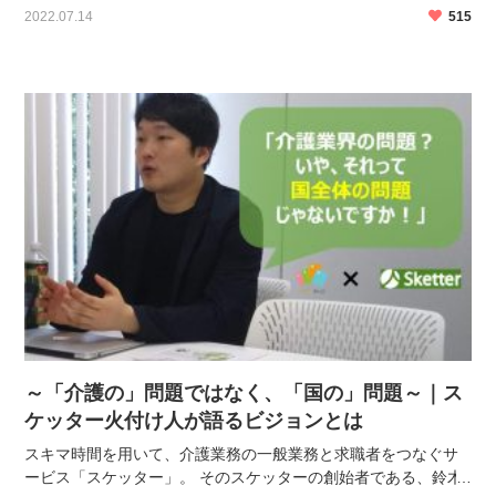
2022.07.14
515
ます。 ケアズ・コネクトは業界初の介護特化チー […]
～「介護の」問題ではなく、「国の」問題～｜ス
ケッター火付け人が語るビジョンとは
スキマ時間を用いて、介護業務の一般業務と求職者をつなぐサ
ービス「スケッター」。 そのスケッターの創始者である、鈴木