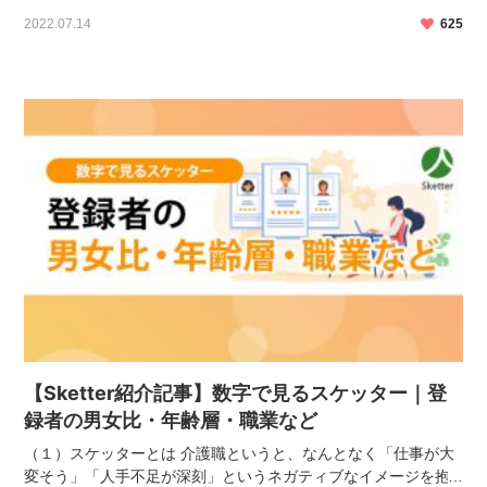
の8月にリリースされてから、登録者も登録施設も急上昇中で
2022.07.14
625
す。 そんなスケッターを通じ、とても素 […]
【Sketter紹介記事】数字で見るスケッター｜登
録者の男女比・年齢層・職業など
（１）スケッターとは 介護職というと、なんとなく「仕事が大
変そう」「人手不足が深刻」というネガティブなイメージを抱