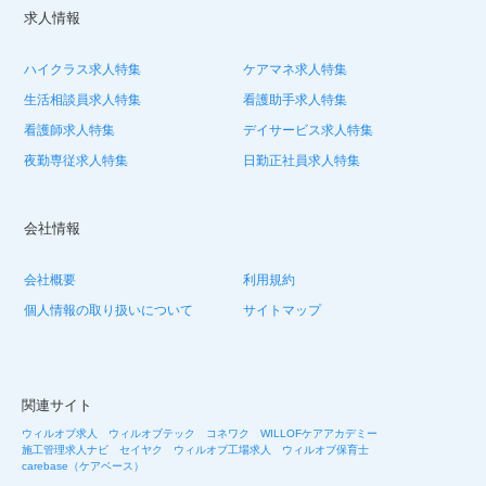
求人情報
ハイクラス求人特集
ケアマネ求人特集
生活相談員求人特集
看護助手求人特集
看護師求人特集
デイサービス求人特集
夜勤専従求人特集
日勤正社員求人特集
会社情報
会社概要
利用規約
個人情報の取り扱いについて
サイトマップ
関連サイト
ウィルオブ求人
ウィルオブテック
コネワク
WILLOFケアアカデミー
施工管理求人ナビ
セイヤク
ウィルオブ工場求人
ウィルオブ保育士
carebase（ケアベース）