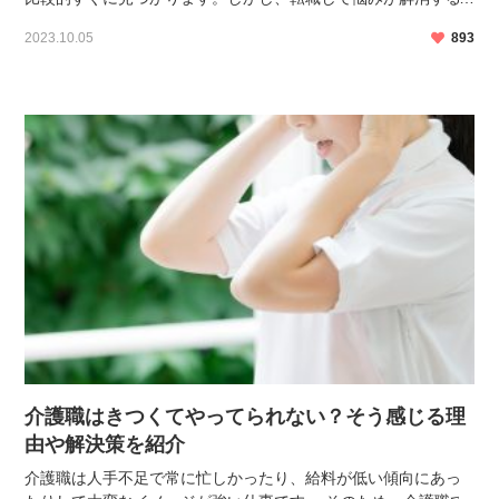
ことがある一方で、今までの経験をリセットしてゼロからやり
2023.10.05
893
直すのは簡単ではありません。 「こんなはずじゃなかっ […]
介護職はきつくてやってられない？そう感じる理
由や解決策を紹介
介護職は人手不足で常に忙しかったり、給料が低い傾向にあっ