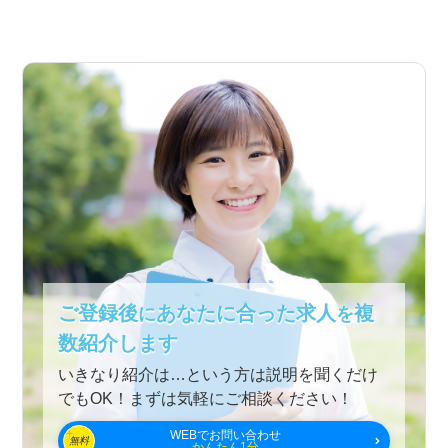
ご登録後
あなたに合った求人
複
に
を
数紹介します
いきなり紹介は…という方は説明を聞くだけ
でもOK！まずは気軽にご相談ください！
WEBでお問い合わせ
無料
かんたん1分