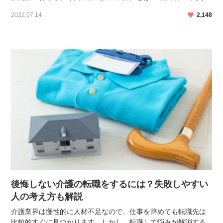
全に、楽しくごはんを食べることができるように食事の介助を
2022.07.14
2,148
する」 「歩くことが難しい人が移動をするのに必要 […]
後悔しない介護の転職をするには？失敗しやすい
人の考え方も解説
介護業界は慢性的に人材不足なので、仕事を辞めても転職先は
比較的すぐに見つかります。しかし、転職して悩みが解消する