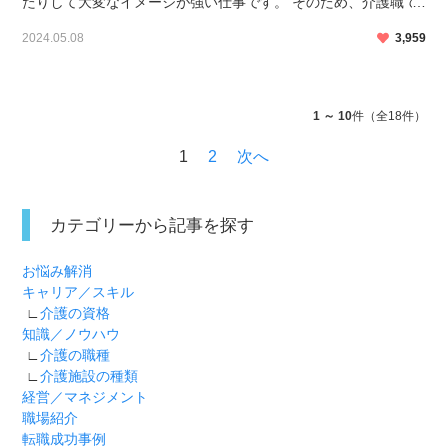
たりして大変なイメージが強い仕事です。 そのため、介護職で
働いているときつくてやってられないと感じる方も少なくあり
2024.05.08
3,959
ません。 続けたいのに仕事が大変で将来のことを考え […]
投
稿
の
1 ～ 10
件（全18件）
ペ
ー
1
2
次へ
ジ
送
り
カテゴリーから記事を探す
お悩み解消
キャリア／スキル
∟
介護の資格
知識／ノウハウ
∟
介護の職種
∟
介護施設の種類
経営／マネジメント
職場紹介
転職成功事例