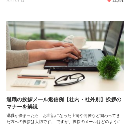
2022.07.14
44,391
のが、「内定の承諾」です。 会社が、採用する意志を「 […]
退職の挨拶メール返信例【社内・社外別】挨拶の
マナーを解説
退職が決まったら、お世話になった上司や同僚など関わってき
た方への挨拶は大切です。 ですが、挨拶のメールはどのように
書けばいいのか、形式はあるのかなどわからないため悩まれる