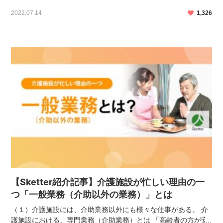
いている方も多いのではないでしょうか。 介護現場のハードな
2022.07.14
1,326
業務内容や人材不足の問題はたびたびメディアに取り […]
【Sketter紹介記事】介護施設が忙しい理由の一
つ「一般業務（介助以外の業務）」とは
（１）介護施設には、介助業務以外にも様々な仕事がある。 介
護施設における、専門業務（介助業務）とは 「高齢者の方が安