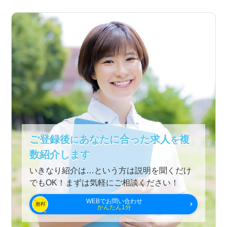
ご登録後
あなたに合った求人
複
に
を
数紹介します
いきなり紹介は…という方は説明を聞くだけ
でもOK！まずは気軽にご相談ください！
WEBでお問い合わせ
無料
かんたん1分