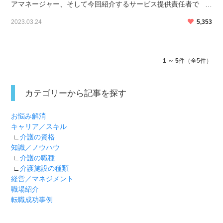
アマネージャー、そして今回紹介するサービス提供責任者で
す。 同じマネジメント業務とは言え、活躍する場も異なれば、
2023.03.24
5,353
仕事内容も似て非なるものです。 これからキャリアアッ […]
1 ～ 5
件（全5件）
カテゴリーから記事を探す
お悩み解消
キャリア／スキル
∟
介護の資格
知識／ノウハウ
∟
介護の職種
∟
介護施設の種類
経営／マネジメント
職場紹介
転職成功事例