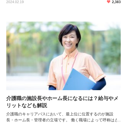
2024.02.19
2,383
という考え方です。 この記事では、今後介護業界への転 […]
介護職の施設長やホーム長になるには？給与やメ
リットなども解説
介護職のキャリアパスにおいて、最上位に位置するのが施設
長・ホーム長・管理者の立場です。 働く職場によって呼称はさ
まざまありますが、いずれも事業所や施設のトップであること