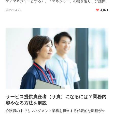
ケアマネジャーとする）。「マネジャー」の響き通り、介護保
険サービスをマネジメント・コーディネートする重要な役割を
2022.04.22
4,871
担っています。人の生死にも深く関わる介護業界において […]
サービス提供責任者（サ責）になるには？業務内
容やなる方法を解説
介護職の中でもマネジメント業務を担当する代表的な職種がケ