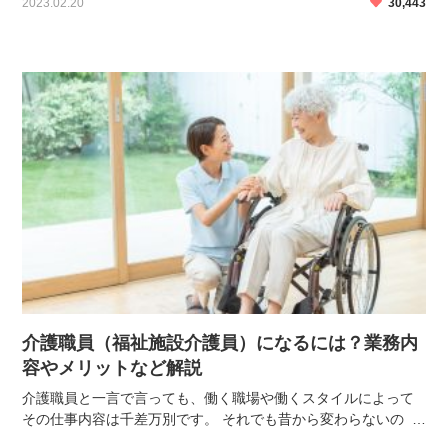
2023.02.20
30,443
高くなっていくことが予想されます。 介護講師になる […]
介護職員（福祉施設介護員）になるには？業務内
容やメリットなど解説
介護職員と一言で言っても、働く職場や働くスタイルによって
その仕事内容は千差万別です。 それでも昔から変わらないの
は、介護職員のミッションである「要介護者の方の生活支援」