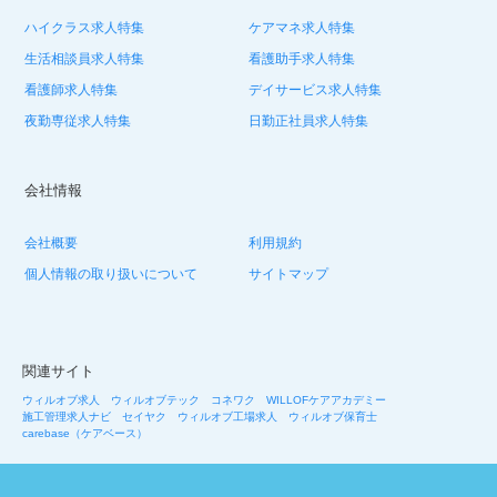
ハイクラス求人特集
ケアマネ求人特集
生活相談員求人特集
看護助手求人特集
看護師求人特集
デイサービス求人特集
夜勤専従求人特集
日勤正社員求人特集
会社情報
会社概要
利用規約
個人情報の取り扱いについて
サイトマップ
関連サイト
ウィルオブ求人
ウィルオブテック
コネワク
WILLOFケアアカデミー
施工管理求人ナビ
セイヤク
ウィルオブ工場求人
ウィルオブ保育士
carebase（ケアベース）