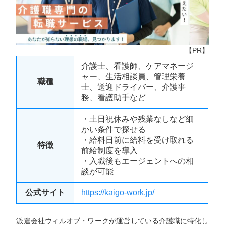
【PR】
介護士、看護師、ケアマネージ
ャー、生活相談員、管理栄養
職種
士、送迎ドライバー、介護事
務、看護助手など
・土日祝休みや残業なしなど細
かい条件で探せる
・給料日前に給料を受け取れる
特徴
前給制度を導入
・入職後もエージェントへの相
談が可能
公式サイト
https://kaigo-work.jp/
派遣会社ウィルオブ・ワークが運営している介護職に特化し