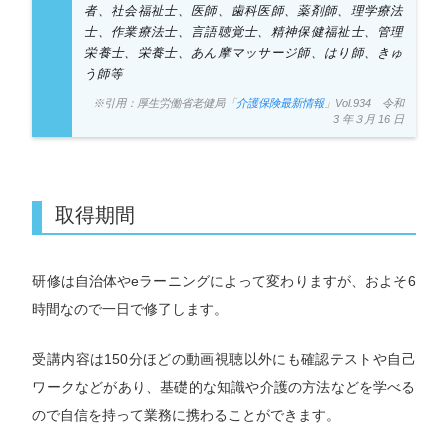
者、社会福祉士、医師、歯科医師、薬剤師、理学療法
士、作業療法士、言語聴覚士、精神保健福祉士、管理
栄養士、栄養士、あん摩マッサージ師、はり師、きゅ
う師等
※引用：厚生労働省老健局「
介護保険最新情報
」Vol.934 令和
3 年３月 16 日
取得期間
研修は自治体やeラーニングによって変わりますが、およそ6
時間なので一日で修了します。
受講内容は150分ほどの動画視聴以外にも確認テストや自己
ワークなどがあり、基礎的な知識や介護の方法などを学べる
ので自信を持って業務に携わることができます。