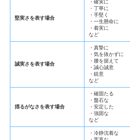
・確実に
・丁寧に
・手堅く
堅実さを表す場合
・一生懸命に
・着実に
など
・真摯に
・気を抜かずに
・腰を据えて
誠実さを表す場合
・誠心誠意
・鋭意
など
・確固たる
・盤石な
揺るがなさを表す場合
・安定した
・強固な
など
・冷静沈着な
・実直な