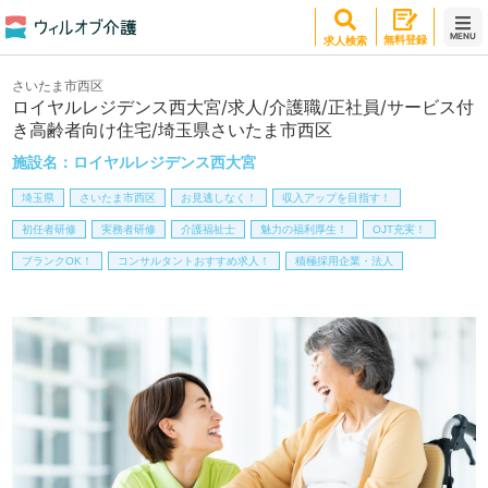
MENU
無料登録
求人検索
さいたま市西区
ロイヤルレジデンス西大宮/求人/介護職/正社員/サービス付
き高齢者向け住宅/埼玉県さいたま市西区
施設名：
ロイヤルレジデンス西大宮
埼玉県
さいたま市西区
お見逃しなく！
収入アップを目指す！
初任者研修
実務者研修
介護福祉士
魅力の福利厚生！
OJT充実！
ブランクOK！
コンサルタントおすすめ求人！
積極採用企業・法人