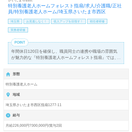
さいたま市西区
特別養護老人ホームフォレスト指扇/求人/介護職/正社
員/特別養護老人ホーム/埼玉県さいたま市西区
埼玉県
お見逃しなく！
収入アップを目指す！
初任者研修
実務者研修
POINT
年間休日120日を確保し、職員同士の連携や職場の雰囲気
が魅力的な『特別養護老人ホームフォレスト指扇』では、
介護職の正社員を募集中です。月給226,000円から300,000
円の給与に加え、年2回の賞与も支給され、安定した生活
形態
基盤を築くことが可能です。大宮駅から徒歩15分、または
車通勤も可能なため、通勤のストレスを軽減できます。
特別養護老人ホーム
この施設では、116名の定員を抱え、全室個室の環境を整
地域
えています。幅広い年代層の職員が活躍しており、経験や
埼玉県さいたま市西区指扇1277-11
資格を問わず新しい仲間を歓迎します。特に、看護助手や
介護職の経験がある方には、即戦力としての活躍が期待さ
給与
れます。入職後は、先輩職員によるOJTや研修が充実して
おり、スムーズに業務に馴染むことができます。
月給226,000円?300,000円/賞与2回