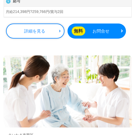
給与
大歓迎で、特に看護助手や介護職の経験を活かしつつ、よ
り良い介護を提供するための支援を受けることが可能で
月給214,398円?259,766円/賞与2回
す。先輩職員からの温かいサポートがあるため、新しい環
境でも安心してスタートできます。
無料
詳細を見る
お問合せ
「思いやりとやさしさを基にした介護」を実践し、知識や
技術を磨きながらキャリアアップを目指す方には最適な職
場です。転職を考えている方は、非公開求人を含めた多様
な選択肢を、専任のコンサルタントが親身にサポートしま
す。求人に関するお問い合わせは、LINEやメール、電話で
お気軽にどうぞ。あなたの新たなキャリアの一歩を応援し
ます。