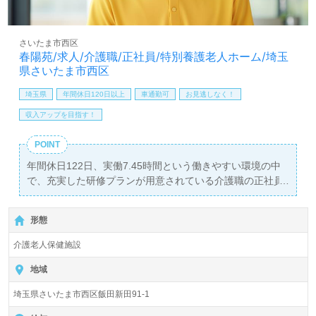
ご連絡をお待ちしております。
さいたま市西区
春陽苑/求人/介護職/正社員/特別養護老人ホーム/埼玉
県さいたま市西区
埼玉県
年間休日120日以上
車通勤可
お見逃しなく！
収入アップを目指す！
POINT
年間休日122日、実働7.45時間という働きやすい環境の中
で、充実した研修プランが用意されている介護職の正社員
募集です。特に国家資格である介護福祉士の資格をお持ち
の方には、さらなるスキルアップを図るチャンスが広がっ
形態
ています。勤務地は『春陽苑』で、入所定員120名を備え
た社会福祉法人むつみ会が運営。広島県尾道市を本部に、
介護老人保健施設
埼玉県を含む地域で多様な介護サービスを展開しており、
地域に根ざした安定した職場環境が魅力です。
地域
埼玉県さいたま市西区飯田新田91-1
通勤手当は上限40,000円、住宅手当などの福利厚生も充実
しており、安心して働ける環境が整っています。経験者も