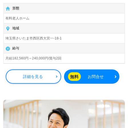
＊初任者研修以上有資格者向け求人＊『西大宮駅』徒歩1
形態
分。
有料老人ホーム
入居定員74名（74室/全室個室）『ＳＯＭＰＯケアラヴィ
ーレ西大宮』ＳＯＭＰＯグループ/ＳＯＭＰＯケア株式会社
地域
様が運営しています。従業員人数20,000人以上、国内第1
埼玉県さいたま市西区西大宮一-18-1
位、全国約1,000箇所の事業所を展開されている介護業界
のリーディングカンパニーです。動画型実行支援システム
給与
『ABILI Clip』を導入。オンラインキャンパス等、ハイブリ
ッド体制も加速。未来へつながる人材の育成にも積極的な
月給182,560円～240,000円/賞与2回
企業様です。
◎多彩なキャリアプラン！輝く"あなたの可能性"『現場フ
無料
詳細を見る
お問合せ
ァーストな企業』でなりたい自分を目指せる職場！◎
看護助手や介護職経験のある方はもちろん、これから介護
職を目指す方も幅広く募集します。協力し合えるチームワ
ークが自慢の事業所様です。働きながら学べる企業内大学
『SOMPOケア ユニバーシティ』もおすすめポイント！
『ご利用者様ファーストの職場で働きたい』『資格/経験を
活かしたい』『働きながら最先端の知識、介護力を身に着
けたい』『多彩なキャリアパスにチャレンジしたい、ご利