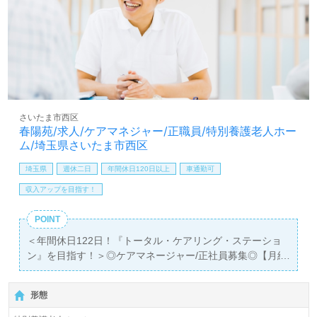
用者様のお役に立てるキャリアを描きたい、自分の可能性
を広げたい』『転職で施設形態や環境を変えて働きたい』
等あなたの"なりたい自分"を『ＳＯＭＰＯグループ』様の
一員として叶えませんか。募集詳細等、担当コンサルタン
トよりご案内します。お問い合わせも遠慮なくお願いしま
す。
【同時募集！積極採用エリア：全国】あなたのご希望エリ
さいたま市西区
アでお探しします！
春陽苑/求人/ケアマネジャー/正職員/特別養護老人ホー
ＳＯＭＰＯグループ/ＳＯＭＰＯケア株式会社様の一員とし
ム/埼玉県さいたま市西区
てご活躍されませんか。
＊職種：介護職 ＊雇用形態：正社員 ご希望エリアを担
埼玉県
週休二日
年間休日120日以上
車通勤可
当コンサルタントへお伝えください。詳細をご案内しま
収入アップを目指す！
す。
POINT
全国の求人ご紹介！医療/福祉業界の正社員/パート求人探
＜年間休日122日！『トータル・ケアリング・ステーショ
しは【ウィルオブ介護】＊求人情報収集、将来的に検討の
ン』を目指す！＞◎ケアマネージャー/正社員募集◎【月給
方も遠慮なく＊
221,452円～253,766円/賞与2回】＊介護支援専門員、主任
LINE、メール、お電話などご希望に応じてお問い合わせ/ご
介護支援専門員有資格者向け求人＊『大宮駅』より路線バ
相談可能です。転職相談、求人紹介、年収交渉など完全無
形態
ス、お車通勤可能です。
料サービスをご利用いただけます。＜非公開求人も取扱い