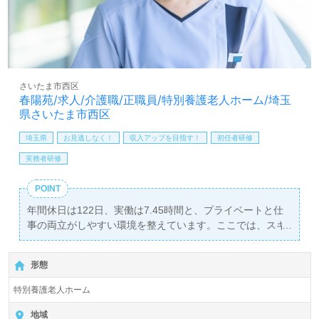
さいたま市西区
春陽苑/求人/介護職/正職員/特別養護老人ホーム/埼玉
県さいたま市西区
埼玉県
お見逃しなく！
収入アップを目指す！
初任者研修
実務者研修
POINT
年間休日は122日、実働は7.45時間と、プライベートと仕
事の両立がしやすい環境を整えています。ここでは、スキ
ルだけでなく心も磨ける充実した研修プランが用意されて
おり、介護職としての専門性を高めるとともに、心豊かな
形態
サービスを提供する力を育成します。『トータル・ケアリ
ング・ステーション』を目指し、利用者との深い信頼関係
特別養護老人ホーム
を築くことができる職場です。
地域