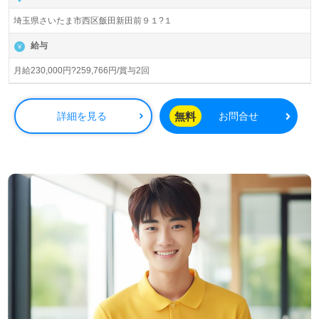
月給は230,000円から259,766円で、年2回の賞与も支給さ
埼玉県さいたま市西区飯田新田前９１?１
れるため、安定した収入を得ることができます。また、通
勤手当は上限40,000円、住宅手当などの手厚い福利厚生も
給与
魅力の一つです。大宮駅からのアクセスも良好で、路線バ
スや車通勤が可能ですので、通勤のストレスを軽減できま
月給230,000円?259,766円/賞与2回
す。
介護職経験がある方はもちろん、特別養護老人ホームでの
無料
詳細を見る
お問合せ
勤務経験がなくても大歓迎です。先輩職員からの温かな指
導やサポートがあり、安心して業務を始められます。『ご
利用者様のお役に立ちたい』『介護知識や技術を高めた
い』『ワークライフバランスを充実させたい』という方に
はぴったりの職場です。求人の詳細については、担当コン
サルタントがしっかりとサポートいたしますので、気軽に
お問い合わせください。
医療や福祉業界での正社員やパート求人をお探しの方は、
【ウィルオブ介護】にご相談ください。転職支援は完全無
料で、年収交渉などのサポートも行っています。非公開求
人も取り扱っており、転職活動を専門家と共に進めること
ができます。あなたの新しい未来を切り開くために、ぜひ