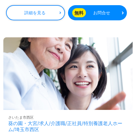
また、職場環境においては、気配りや思いやりのある職員
同士の関係が築かれており、相談しやすい雰囲気が整って
無料
詳細を見る
お問合せ
います。公正な評価制度に基づく人事考課があり、自分の
成長を実感しながら働くことができるでしょう。「ご利用
者様のお役に立ちたい」と考える方や、資格取得を目指し
ている方々にとっても魅力的な環境です。
転職を考えている方には、専門のコンサルタントが無料で
サポートします。求人情報の収集から年収交渉まで、安心
してご相談いただける体制を整えています。非公開求人の
取り扱いもあるため、気になる方はぜひお問合せくださ
い。
さいたま市西区
葵の園・大宮/求人/介護職/正社員/特別養護老人ホー
ム/埼玉市西区