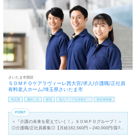
を実現したい』『転職で施設形態や環境を変えて働きた
い』等の方も大歓迎です。募集詳細等、担当コンサルタン
トよりご案内します。お問い合わせも遠慮なくお願いしま
す。
医療/福祉業界の正社員/パート求人探しは【ウィルオブ介
護】＊求人情報収集、将来的に討の方も遠慮なく＊
LINE、メール、お電話などご希望に応じてお問い合わせ/ご
相談可能です。転職相談、求人紹介、年収交渉など完全無
料サービスをご利用いただけます。＜非公開求人も取扱い
あり！＞"転職支援"のプロと一緒に転職活動！お問い合わ
せお待ちしております。
さいたま市西区
ＳＯＭＰＯケアラヴィーレ西大宮/求人/介護職/正社員
有料老人ホーム/埼玉県さいたま市
埼玉県
週休二日
駅近
収入アップを目指す！
初任者研修
POINT
＜『介護の未来を変えていく！』ＳＯＭＰＯグループ！＞
◎介護職/正社員募集◎【月給182,560円～240,000円/賞与
2回】