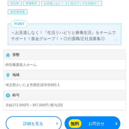
埼玉県
車通勤可
お見逃しなく！
収入アップを目指す！
初任者研修
POINT
＜お見逃しなく！『生活リハビリと療養生活』をチームで
サポート！葵会グループ！＞◎介護職/正社員募集◎
【月給272,000円～367,000円 /賞与2回】＊初任者研修以
上有資格者向け求人＊『西大宮駅』徒歩18分、お車通勤可
形態
能です。
特別養護老人ホーム
入居定員150名（従来型個室/多床室）『葵の園・大宮』葵
会グループ（グループ法人本部：千葉県柏市）/医療法人社
地域
団葵会様の運営です。グループ全体14法人、従業員数
埼玉県さいたま市西区清河寺685-1
10,000人以上、全国137以上の事業所を展開。病院、大
学、専門学校、高齢者向け介護施設運営、ホテル事業等幅
給与
広く国内の医療/福祉/介護業界に貢献されています。
月給272,000円～367,000円 /賞与2回
◎『医療×介護×機能訓練』の3つの視点で、お一人おひと
りに最適な介護プランで寄り添いの介護支援を実現される
事業所様！◎
無料
詳細を見る
お問合せ