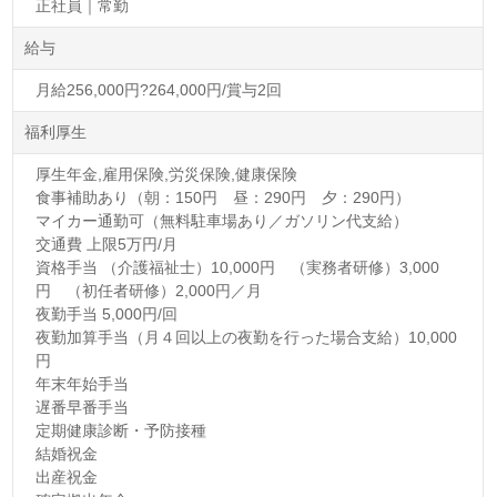
正社員｜常勤
給与
月給256,000円?264,000円/賞与2回
福利厚生
厚生年金,雇用保険,労災保険,健康保険
食事補助あり（朝：150円 昼：290円 夕：290円）
マイカー通勤可（無料駐車場あり／ガソリン代支給）
交通費 上限5万円/月
資格手当 （介護福祉士）10,000円 （実務者研修）3,000
円 （初任者研修）2,000円／月
夜勤手当 5,000円/回
夜勤加算手当（月４回以上の夜勤を行った場合支給）10,000
円
年末年始手当
遅番早番手当
定期健康診断・予防接種
結婚祝金
出産祝金