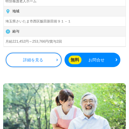
あり！＞"転職支援"のプロと一緒に転職活動！お問い合わ
特別養護老人ホーム
入所定員120名（従来型個室/多床室）『春陽苑』社会福祉
せお待ちしております。
法人むつみ会（本部：広島県尾道市）様の運営です。広島
地域
県、埼玉県を中心にクリニック、特別養護老人ホーム、訪
埼玉県さいたま市西区飯田新田前９１－１
問介護、訪問リハビリ、ケアハウス、通所介護/リハビリ、
ショートステイ、居宅介護支援、地域包括支援センター事
給与
業を展開されています。
月給221,452円～253,766円/賞与2回
◎年間休日122日、通勤手当上限40,000円！職員表彰制
度、住宅手当等の手厚い福利厚生も魅力の職場！◎
居宅または施設でのケアマネージャー経験のある方をお迎
無料
詳細を見る
お問合せ
えします。特別養護老人ホームでの勤務経験は問いませ
ん。『わが家にいるような安心と安全に配慮した暮らし』
をご提供されている事業所様です。風通しの良い職場環
境、高収入を目指せる給与/評価制度もはたらくあなたのモ
チベーションに！『ご利用者様、ご家族様のお役に立ちた
い』『ケアマネ、主任ケアマネ資格と経験を活かしたい』
『ワークライフバランスを充実させたい』『環境を変えて
働きたい』等の方も大歓迎です！働き方や選考フロー等、
担当コンサルタントよりご案内させていただきます。お問
い合わせも遠慮なくお願いします。