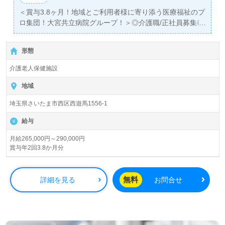
＜賞与3.8ヶ月！地域とご利用者様に寄り添う医療福祉のプ
ロ集団！大宮共立病院グループ！＞◎介護職/正社員募集◎
【月給265,000円～290,000円】＊国家資格介護福祉士有資
格者向け求人＊『指扇駅』徒歩8分。お車通勤可能です。
形態
入所定員100名（従来型個室/多床室）『介護老人保健施設
介護老人保健施設
高齢者ケアセンターゆらぎ』大宮擁立病院グループ/医療法
人財団新生会（本部：埼玉県さいたま市）様の運営です。
地域
埼玉県を中心に病院、訪問看護ステーション、通所/訪問リ
埼玉県さいたま市西区西遊馬1556-1
ハビリテーション、ショートステイ、介護老人保健施設、
居宅介護支援事業を展開されています。
給与
◎幅広い年代層の方が活躍中！『医療×ケア×リハビリテー
月給265,000円～290,000円
賞与年2回3.8か月分
ション』でご利用者様の在宅復帰をサポートされる事業所
様！◎
看護助手や介護職経験のある方をお迎えします。介護老人
無料
詳細を見る
お問合せ
保健施設での勤務経験は問いません。多職種連携によるチ
ームケア、風通しの良い働きやすい職場づくり、年末年始/
日祝出勤手当、住宅手当(10,000円～15,000円)の手厚い福
利厚生もうれしいポイント！『ご利用者様のお役に立ちた
い、資格/経験を活かしたい』『働きながらキャリアアップ