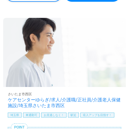
看護助手や介護職経験のある方をお迎えします。介護老人
保健施設での経験は問いません。明るい職場環境、毎日の
挨拶やコミュニケーション『当たり前と思えることにも心
を込める』心地よい職場環境もおすすめポイント！『ご利
用者様の在宅復帰をサポートしたい』『介護知識や技術力
を高めたい』『施設形態や環境を変えて働きたい』等の方
も大歓迎です。次のステージは、葵会グループ様の一員と
してご活躍されませんか。募集詳細等、担当コンサルタン
トよりご案内します。お問い合わせも遠慮なくお願いしま
す。
全国の求人ご紹介！医療/福祉業界の正社員/パート求人探
しは【ウィルオブ介護】＊求人情報収集、将来的に検討の
方も遠慮なく＊
LINE、メール、お電話などご希望に応じてお問い合わせ/ご
相談可能です。転職相談、求人紹介、年収交渉など完全無
さいたま市西区
料サービスをご利用いただけます。＜非公開求人も取扱い
ケアセンターゆらぎ/求人/介護職/正社員/介護老人保健
あり！＞"転職支援"のプロと一緒に転職活動！お問い合わ
施設/埼玉県さいたま市西区
せお待ちしております。
埼玉県
車通勤可
お見逃しなく！
駅近
収入アップを目指す！
POINT