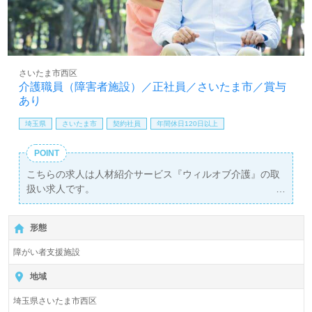
医療/福祉業界の正社員/パート求人探しは【ウィルオブ介
護】＊求人情報収集、将来的に検討の方も遠慮なく＊
LINE、メール、お電話などご希望に応じてお問い合わせ/ご
相談可能です。転職相談、求人紹介、年収交渉など完全無
料サービスをご利用いただけます。＜非公開求人も取扱い
さいたま市西区
あり！＞"転職支援"のプロと一緒に転職活動！お問い合わ
介護職員（障害者施設）／正社員／さいたま市／賞与
せお待ちしております。
あり
埼玉県
さいたま市
契約社員
年間休日120日以上
POINT
こちらの求人は人材紹介サービス『ウィルオブ介護』の取
扱い求人です。
詳細に関してお気軽にご相談ください♪
【無料】で皆さんの転職活動をサポートいたします。
形態
障がい者支援施設
地域
埼玉県さいたま市西区