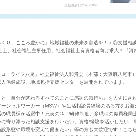
最新更新日:2025/10/28
くり、こころ豊かに』地域福祉の未来を創造を！＞◎支援相談
】＊介護福祉士、社会福祉主事任用、社会福祉士有資格者向け求人＊
『スローライフ八尾』社会福祉法人和貴会（本部：大阪府八尾市
老人保健施設、地域包括支援センターを展開されています。
こと、自分が関わるすべてのことに感謝の気持ち』を大切にさ
ソーシャルワーカー（MSW）や生活相談員経験のある方をお迎
の職員様が活躍中！充実のOJT/研修制度、多職種の職員様同
いに寄り添った相談支援を行いたい、資格/経験を活かしたい、
設形態や環境を変えて働きたい』等の方も大歓迎です！こちら