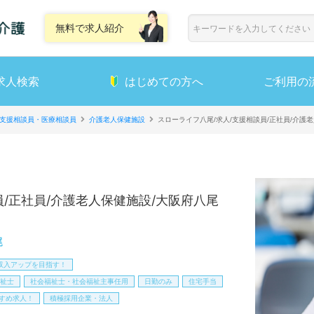
無料で求人紹介
求人検索
はじめての方へ
ご利用の
支援相談員・医療相談員
介護老人保健施設
スローライフ八尾/求人/支援相談員/正社員/介護
員/正社員/介護老人保健施設/大阪府八尾
尾
収入アップを目指す！
祉士
社会福祉士・社会福祉主事任用
日勤のみ
住宅手当
すめ求人！
積極採用企業・法人