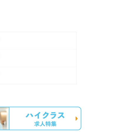
。
。
。