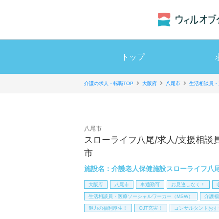
トップ
介護の求人・転職TOP
大阪府
八尾市
生活相談員・
八尾市
スローライフ八尾/求人/支援相談
市
施設名：
介護老人保健施設スローライフ八
大阪府
八尾市
車通勤可
お見逃しなく！
生活相談員・医療ソーシャルワーカー（MSW）
介護福
魅力の福利厚生！
OJT充実！
コンサルタントおす