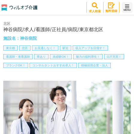
MENU
無料登録
求人検索
北区
神谷病院/求人/看護師/正社員/病院/東京都北区
施設名：
神谷病院
東京都
北区
お見逃しなく！
駅近
収入アップを目指す！
看護師・准看護師
寮あり
未経験OK！
魅力の福利厚生！
OJT充実！
ブランクOK！
コンサルタントおすすめ求人！
積極採用企業・法人