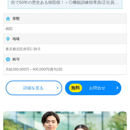
街で50年の歴史ある病院様！＞◎機能訓練指導員/正社員募
あり！＞"転職支援"のプロと一緒に転職活動！お問い合わ
集◎
せお待ちしております。
【月給280,000円～400,000円/賞与2回】＊作業療法士
形態
（OT）有資格者向け求人＊『赤羽駅』徒歩2分。
病院
病床数73床（一般病棟48床、療養病棟25床）『赤羽東口病
院』医療法人社団 景星会赤羽（本部：東京都北区）様の運
地域
営です。脳神経外科、心療内科、外科、総合内科、整形外
東京都北区赤羽1-38-5
科、リハビリテーション科の総合診療を行う病院様とし
て、急性期、慢性期に対応。地域の『かかりつけ病院』と
給与
して愛される法人様です。
月給280,000円～400,000円/賞与2回
◎『ひとりは全体の為に、全体はひとりの為に』。患者様
の未来と幸せはぐぐむ機能訓練のプロフェッショナルチー
ム！◎
無料
詳細を見る
お問合せ
機能訓練指導員経験のある方はもちろん、これから機能訓
練指導員を目指される方も幅広く募集します。幅広い年代
層の職員様が活躍中！職員様のやさしさとあたたかさあふ
れる『東京都指定二次救急告示医療機関病院』様です。働
きやすい職場環境、多職種の職員様同士の抜群のチームワ
ーク、先輩職員様からのあたたかなサポートもうれしいポ