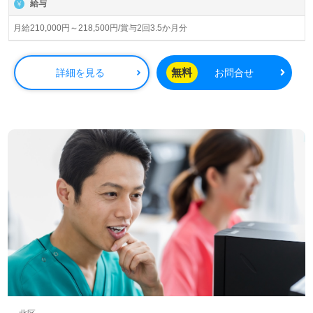
給与
い、職員様と一緒に地域の精神科医療に貢献されている病
院様です。
月給210,000円～218,500円/賞与2回3.5か月分
◎職員様同士の連携抜群！チーム医療で『あたたかなここ
ろのサポート』を実現されている病院様！◎
無料
詳細を見る
お問合せ
看護助手や介護職経験のある方はもちろん、これから看護
助手を目指す方も幅広く募集します。充実の教育研修プロ
ラム、年間休日120日、魅力の2交代シフト、日勤帯実働7
時間、住宅手当等の手厚い福利厚生もおすすめポイント！
『患者様のお役に立ちたい』『病院で働きたい』『介護職
経験を活かしたい、キャリアチェンジやキャリアアップを
目指している』『資格取得を目指している、介護知識と技
術力を高めたい、専門性を深めたい』『環境を変えて働き
たい』等の方も大歓迎です。働き方や選考フロー等、担当
コンサルタントよりご案内します。お問い合わせも遠慮な
くお願いします。
医療/福祉業界の正社員/パート求人探しは【ウィルオブ介
護】＊求人情報収集、将来的に検討の方も遠慮なく＊
LINE、メール、お電話などご希望に応じてお問い合わせ/ご
相談可能です。転職相談、求人紹介、年収交渉など完全無