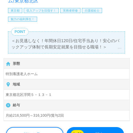
ム/東京都北区
東京都
収入アップを目指す！
実務者研修
介護福祉士
魅力の福利厚生！
POINT
＜お見逃しなく！年間休日120日/住宅手当あり！安心のバ
ックアップ体制で長期安定就業を目指せる職場！＞
◎介護職/正社員募集◎【月給216,500円～316,100円/賞与
2回 】＊初任者研修以上有資格者向け求人＊『浮間舟渡
形態
駅』徒歩15分。
特別養護老人ホーム
入所定員115名（全室ユニット型/個室）『うきま幸朋苑』
社会福祉法人こうほうえん （法人本部：鳥取県米子市、東
地域
京事業本部：東京都新宿区）様の運営です。鳥取県、東京
東京都北区浮間５－１３－１
都を中心に病院、診療所、デイサービス、ショートステ
イ、特別養護老人ホーム、サービス付き高齢者向け住宅、
給与
地域包括支援センター、障がい者支援事業を展開されてい
ます。
月給216,500円～316,100円/賞与2回
◎『豊富なキャリアパス、それぞれの成長に沿った教育研