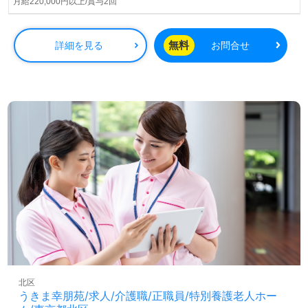
◎あなたのサポートで患者様の笑顔が増える！あなたが”夢
月給220,000円以上/賞与2回
中になれる仕事”を＜ウィルオブ介護＞が応援します！◎
看護助手や介護職経験のある方はもちろん、これから介護
職を目指される方も幅広く募集します。病院での勤務経験
無料
詳細を見る
お問合せ
は問いません。年間休日125日、駅チカ2分の好立地、働き
ながらキャリアアップできる環境面、それぞれの成長に沿
ったOJT/研修制度、職員様同士の協力体制も嬉しいポイン
ト！『患者様お一人おひとりに寄り添いたい』『病院でチ
ーム医療の一員として働きたい、患者様に寄り添えるキャ
リアを描きたい』『転職でキャリアチェンジを実現した
い、施設形態や環境を変えて働きたい』等の方も大歓迎で
す。募集詳細等、担当コンサルタントよりご案内します。
お問い合わせも遠慮なくお願いします。
医療/福祉業界の正社員/パート仕事探しは【ウィルオブ介
護】＊求人情報収集、将来的に検討の方も遠慮なく＊
LINE、メール、お電話などご希望に応じてお問い合わせ/ご
相談可能です。転職相談、求人紹介、年収交渉など完全無
料サービスをご利用いただけます。＜非公開求人も取扱い
あり！＞"転職支援"のプロと一緒に転職活動！お問い合わ
北区
せお待ちしております。
うきま幸朋苑/求人/介護職/正職員/特別養護老人ホー