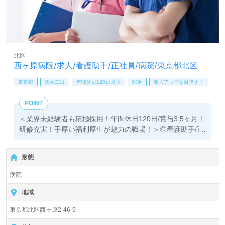
お願いします。
全国の求人ご紹介！医療/福祉業界の正社員/パート仕事探
しは【ウィルオブ介護】＊求人情報収集、将来的に検討の
方も遠慮なく＊
北区
LINE、メール、お電話などご希望に応じてお問い合わせ/ご
西ヶ原病院/求人/看護助手/正社員/病院/東京都北区
相談可能です。転職相談、求人紹介、年収交渉など完全無
料サービスをご利用いただけます。＜非公開求人も取扱い
東京都
週休二日
年間休日120日以上
駅近
収入アップを目指す！
あり！＞"転職支援"のプロと一緒に転職活動！お問い合わ
せお待ちしております。
POINT
＜業界未経験者も積極採用！年間休日120日/賞与3.5ヶ月！
研修充実！手厚い福利厚生が魅力の職場！＞◎看護助手/正
社員募集◎
【月給210,000円～218,500円】【同時募集：チャレンジ看
形態
護助手！無資格/未経験応募可能枠】『西ヶ原駅』徒歩2
分。
病院
病床数110床『西ヶ原病院』医療法人三恵会（本部：東京
地域
都北区）様の運営です。東京都北区に病院（精神科、神経
東京都北区西ヶ原2-46-9
科、内科）を展開されています。院長先生自ら『今、目の
前にいる患者様に、私たちが何ができるだろうか』を問