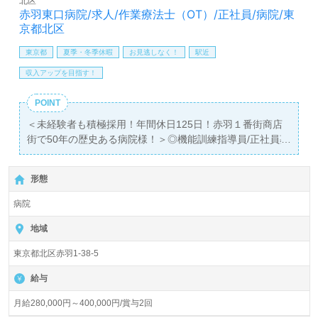
北区
料サービスをご利用いただけます。＜非公開求人も取扱い
赤羽東口病院/求人/作業療法士（OT）/正社員/病院/東
あり！＞"転職支援"のプロと一緒に転職活動！お問い合わ
京都北区
せお待ちしております。
東京都
夏季・冬季休暇
お見逃しなく！
駅近
収入アップを目指す！
POINT
＜未経験者も積極採用！年間休日125日！赤羽１番街商店
街で50年の歴史ある病院様！＞◎機能訓練指導員/正社員募
集◎
【月給280,000円～400,000円/賞与2回】＊作業療法士
形態
（OT）有資格者向け求人＊『赤羽駅』徒歩2分。
病院
病床数73床（一般病棟48床、療養病棟25床）『赤羽東口病
院』医療法人社団 景星会赤羽（本部：東京都北区）様の運
地域
営です。脳神経外科、心療内科、外科、総合内科、整形外
東京都北区赤羽1-38-5
科、リハビリテーション科の総合診療を行う病院様とし
て、急性期、慢性期に対応。地域の『かかりつけ病院』と
給与
して愛される法人様です。
月給280,000円～400,000円/賞与2回