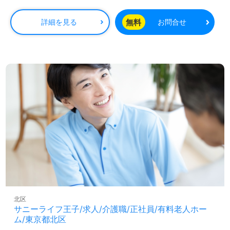
◎『ひとりは全体の為に、全体はひとりの為に』。『患者
様の未来と幸せ』はぐぐむ機能訓練のプロフェッショナル
チーム！◎
無料
詳細を見る
お問合せ
機能訓練指導員経験のある方はもちろん、これから機能訓
練指導員を目指される方も幅広く募集します。幅広い年代
層の職員様が活躍中！職員様のやさしさとあたたかさあふ
れる『東京都指定二次救急告示医療機関病院』様です。働
きやすい職場環境、多職種の職員様同士の抜群のチームワ
ーク、先輩職員様からのあたたかなサポートもうれしいポ
イント！『お一人おひとりに寄り添ったリハビリを実現し
たい』『仕事を通じて学びたい、専門性を高めたい』『や
りがいを感じながら働きたい』『ワークライフバランスを
充実させたい』『転職で資格を活かしキャリアチェンジ、
キャリアアップを実現したい』『施設形態や環境を変えて
仕事をしたい』等の方も大歓迎です。募集詳細や働き方
等、担当コンサルタントよりご案内します。お問い合わせ
も遠慮なくお願いします。
全国の求人ご紹介！医療/福祉業界の正社員/パート仕事探
北区
しは【ウィルオブ介護】＊求人情報収集、将来的に検討の
サニーライフ王子/求人/介護職/正社員/有料老人ホー
方も遠慮なく＊
ム/東京都北区
LINE、メール、お電話などご希望に応じてお問い合わせ/ご