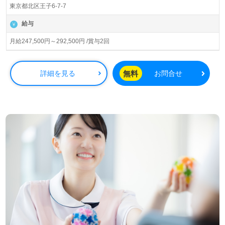
東京都北区王子6-7-7
す。従業員18,200人以上、26年の実績、全国に350拠点以
上の有料老人ホーム、教育/学童領域で事業展開されていま
給与
す。業界トップクラスの施設数を誇り、ワンランク上の介
護サービスをご提供。資格支援制度や教育研修プログラム
月給247,500円～292,500円 /賞与2回
も充実。『入社してよかった！』のお声も届く企業様で
す。
無料
詳細を見る
お問合せ
◎誰かのお役に立つ仕事×はたらくをわたしらしく！『こ
れからのキャリアが楽しみになる』輝く未来を描いてみま
せんか◎
看護助手や介護職経験のある方はもちろん、これから介護
職を目指される方も幅広く募集します。先輩職員様からの
あたたかなサポート、自分の気持ちを伝えやすい環境面が
魅力の事業所様です。それぞれの成長に沿ったOJT/教育研
修プログラム、資格支援制度も嬉しいポイント！『ご利用
者様お一人おひとりに寄り添いたい、介護知識や介護技術
を高めたい』『働きがいを感じながら仕事をしたい』『転
職でキャリアチェンジを実現したい、施設形態や環境を変
えて仕事をしたい』等の方も大歓迎です！求人詳細等、担
当コンサルタントよりご案内します。お問い合わせも遠慮
なくお願いします。