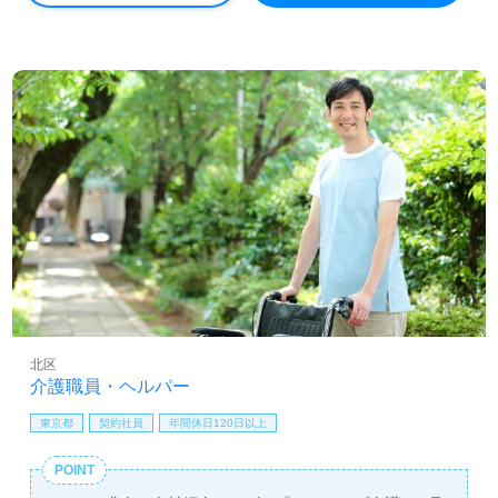
看護助手や介護職経験のある方はもちろん、資格取得後、
これから介護職を目指される方も幅広く募集します。各種
研修プログラムも充実！幅広い年代層の方が活躍中の活気
ある職場です。住宅手当、特定処遇改善加算手当、収入ア
ップや70歳就業を目指せる制度もおすすめポイント！『ご
利用者様のお役に立ちたい』『やりがいを感じながら働き
たい』『資格取得を目指している、専門知識を深めたい』
『モチベーション高く仕事をしたい』『転職で施設形態や
環境を変えて働きたい』等、介護職で輝くあなたのこれか
らを応援します！募集詳細等、担当コンサルタントよりご
案内します。お問い合わせも遠慮なくお願いします。
医療/福祉業界の正社員/パート求人探しは【ウィルオブ介
護】＊求人情報収集、将来的に検討の方も遠慮なく＊
LINE、メール、お電話などご希望に応じてお問い合わせ/ご
相談可能です。転職相談、求人紹介、年収交渉など完全無
北区
料サービスをご利用いただけます。＜非公開求人も取扱い
介護職員・ヘルパー
あり！＞"転職支援"のプロと一緒に転職活動！お問い合わ
せお待ちしております。
東京都
契約社員
年間休日120日以上
POINT