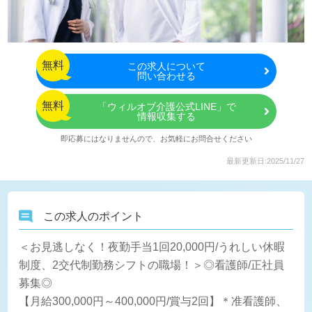
無料
この
求人について
問い合わせる
無料
「ウィルオブ介護公式LINE」で
情報収集する
即応募にはなりませんので、お気軽にお問合せください
最新更新日:2025/11/27
この求人のポイント
＜お見逃しなく！夜勤手当1回20,000円/うれしい休暇
制度、2交代制勤務シフトの職場！＞◎看護師/正社員
募集◎
【月給300,000円～400,000円/賞与2回】＊准看護師、