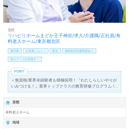
北区
リハビリホームまどか王子神谷/求人/介護職/正社員/有
料老人ホーム/東京都北区
東京都
お見逃しなく！
駅近
資格取得支援制度あり
収入アップを目指す！
POINT
＜無資格/業界未経験者も積極採用！『わたしらしいやりが
いみつける！』業界トップクラスの教育研修プログラム！
ベネッセグループ！＞◎介護職/正社員募集◎【月給
247,500円～292,500円 /賞与2回】『王子神谷駅』徒歩8
形態
分。
有料老人ホーム
入居定員57名（57室/全室個室）『リハビリホームまどか
王子神谷』株式会社会社ベネッセスタイルケアBenesse
地域
Style Care Co.,Ltd. （本社：東京都西新宿） 様の運営で