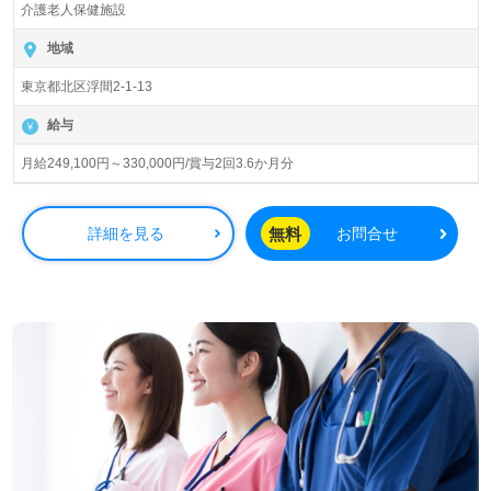
介護老人保健施設
入居定員100名（従来型個室/多床室）『太陽の都』医療法
人社団博栄会グループ/医療法人社団博栄会（本部：東京都
地域
北区）様の運営です。従業員数798名以上、東京都内を中
東京都北区浮間2-1-13
心に病院、介護老人保健施設、シニアケアセンター、歯科/
口腔外科、血液透析センター、訪問看護ステーション、居
給与
宅介護支援センターを展開されています。
月給249,100円～330,000円/賞与2回3.6か月分
◎ご利用者様の住み慣れたこの街で『ご利用者様の笑顔』
を見たいから。あなたの仕事がご利用者様の笑顔をつくり
ます！◎
無料
詳細を見る
お問合せ
看護助手や介護職経験のある方はもちろん、これから介護
職を目指される方も幅広く募集します。介護老人保健施設
での勤務経験は問いません。医療、看護、介護、福祉サー
ビスをワンチームで実現されている事業所様です。職員様
同士のチームワーク、住宅手当等の手厚い福利厚生、収入
アップを目指せる給与制度/人事考課もうれしいポイント！
『ご利用者様目線で介護を行いたい、ご利用者様と働くわ
たしの笑顔も増やしたい』『資格取得を目指している、介
護知識や技術力を高めたい』『転職で施設形態や環境を変
えて働きたい』等の方も大歓迎です！募集詳細等、担当コ
ンサルタントよりご案内します。お問い合わせも遠慮なく