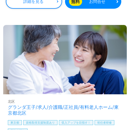
修制度、エルダー制度』活用で”なりたい”自分を目指せる
無料
詳細を見る
お問合せ
事業所様！◎
看護助手や介護職経験のある方をお迎えします。特別養護
老人ホームでの勤務経験は問いません。バランスの良い年
齢構成、自分の気持ちを伝えやすい環境面、職員様同士の
サポート体制も嬉しいポイント！『ご利用者様のお役に立
ちたい』『介護知識や技術力を高めたい』『介護業界でな
りたい自分を目指したい』『転職で施設形態や環境を変え
て働きたい』等の方も大歓迎です。募集詳細等、担当コン
サルタントよりご案内します。お問い合わせも遠慮なくお
願いします。
全国の求人ご紹介！医療/福祉業界の正社員/パート仕事探
しは【ウィルオブ介護】＊求人情報収集、将来的に検討の
方も遠慮なく＊
LINE、メール、お電話などご希望に応じてお問い合わせ/ご
相談可能です。転職相談、求人紹介、年収交渉など完全無
北区
料サービスをご利用いただけます。＜非公開求人も取扱い
グランダ王子/求人/介護職/正社員/有料老人ホーム/東
あり！＞"転職支援"のプロと一緒に転職活動！お問い合わ
京都北区
せお待ちしております。
東京都
資格取得支援制度あり
収入アップを目指す！
初任者研修