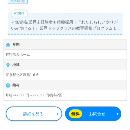
実務者研修
POINT
＜無資格/業界未経験者も積極採用！『わたしらしいやりが
いみつける！』業界トップクラスの教育研修プログラム！
ベネッセグループ！＞◎介護職/正社員募集◎【月給
247,500円～292,500円/賞与2回】『王子駅』徒歩4分。
形態
入居定員69名（66室/全室個室）『グランダ王子』株式会
有料老人ホーム
社会社ベネッセスタイルケアBenesse Style Care Co.,Ltd.
（本社：東京都西新宿） 様の運営です。従業員18,200人以
地域
上、26年の実績、全国に350拠点以上の有料老人ホーム、
東京都北区堀船1-6-6
教育/学童領域で事業展開されています。業界トップクラス
の施設数を誇り、ワンランク上の介護サービスをご提供。
給与
資格支援制度や教育研修プログラムも充実。『入社してよ
かった！』のお声も届く企業様です。
月給247,500円～292,500円/賞与2回
◎介護業界はじめのいっぽも大歓迎！困った時も大丈夫！
自然と声を掛け合う、支え合える仕事仲間在籍の事業所
無料
詳細を見る
お問合せ
様！◎
看護助手や介護職経験のある方はもちろん、これから介護