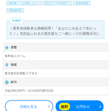
相談可能です。転職相談、求人紹介、年収交渉など完全無
東京都
お見逃しなく！
収入アップを目指す！
初任者研修
料サービスをご利用いただけます。＜非公開求人も取扱い
実務者研修
あり！＞"転職支援"のプロと一緒に転職活動！お問い合わ
せお待ちしております。
POINT
＜業界未経験者も積極採用！『あなたに出会えて良かっ
た！』笑顔あふれる介護支援をご一緒に＞◎介護職/正社員
募集◎
【月給 288,000円～313,000/賞与2回】＊初任者研修以上
形態
有資格者向け求人＊『王子神谷駅』徒歩14分、路線バスも
便利です。
有料老人ホーム
入居定員204名（204室/全室個室）『サニーライフ王子』
地域
株式会社川島コーポレーション（本社：千葉県君津市）様
東京都北区堀船３丁目８
の運営です。従業員数6,700名以上、全国に145ヶ所以上の
介護付き有料老人ホーム、デイサービスを展開されていま
給与
す。ご入社された方から＊入社して良かった！＊のお声も
届く法人様です。
月給288,000円～313,000円/賞与2回
◎『介護職に就いたきっかけをいつもわたしの真ん中に』
あなたの仕事がご利用者様の笑顔をつくります！◎
無料
詳細を見る
お問合せ