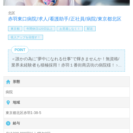
医療/福祉業界の正社員/パート求人探しは【ウィルオブ介
北区
護】＊求人情報収集、将来的に検討の方も遠慮なく＊
赤羽東口病院/求人/看護助手/正社員/病院/東京都北区
LINE、メール、お電話などご希望に応じてお問い合わせ/ご
相談可能です。転職相談、求人紹介、年収交渉など完全無
東京都
年間休日120日以上
お見逃しなく！
駅近
料サービスをご利用いただけます。＜非公開求人も取扱い
収入アップを目指す！
あり！＞"転職支援"のプロと一緒に転職活動！お問い合わ
せお待ちしております。
POINT
＜誰かの為に”夢中になれる仕事”で輝きませんか！無資格/
業界未経験者も積極採用！赤羽１番街商店街の病院様！＞
◎介護職/正社員募集◎【月給220,000円以上/賞与2回】
『赤羽駅』徒歩2分。
形態
病床数73床（一般病棟48床、療養病棟25床）『赤羽東口病
病院
院』医療法人社団 景星会赤羽（本部：東京都北区）様の運
営です。脳神経外科、心療内科、外科、総合内科、整形外
地域
科、リハビリテーション科の総合診療を行う病院様とし
東京都北区赤羽1-38-5
て、急性期、慢性期に対応。地域の『かかりつけ病院』と
して、患者様に貢献されている法人様です。
給与