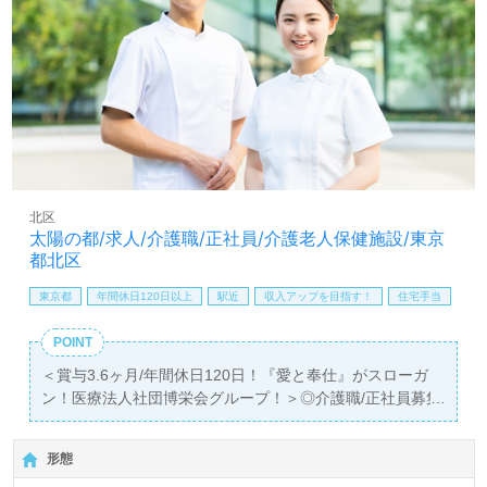
イント！『患者様お一人おひとりに寄り添ったリハビリを
実現したい、病院でチーム医療の一員として働きたい』
『働きながらキャリアアップを実現したい、専門性を高め
たい』『働きがいを感じながら仕事をしたい』『転職でキ
ャリアチェンジを実現したい、施設形態や環境を変えて仕
事をしたい』等の方も大歓迎です。募集詳細等、担当コン
サルタントよりご案内します。お問い合わせも遠慮なくお
願いします。
全国の求人ご紹介！医療/福祉業界の正社員/パート仕事探
北区
しは【ウィルオブ介護】＊求人情報収集、将来的に検討の
太陽の都/求人/介護職/正社員/介護老人保健施設/東京
方も遠慮なく＊
都北区
LINE、メール、お電話などご希望に応じてお問い合わせ/ご
相談可能です。転職相談、求人紹介、年収交渉など完全無
東京都
年間休日120日以上
駅近
収入アップを目指す！
住宅手当
料サービスをご利用いただけます。＜非公開求人も取扱い
あり！＞"転職支援"のプロと一緒に転職活動！お問い合わ
POINT
せお待ちしております。
＜賞与3.6ヶ月/年間休日120日！『愛と奉仕』がスローガ
ン！医療法人社団博栄会グループ！＞◎介護職/正社員募集
◎
【月給249,100円～330,000円】＊初任者研修以上有資格者
形態
向け求人＊『赤羽駅』徒歩15分、『北赤羽駅』徒歩10分。