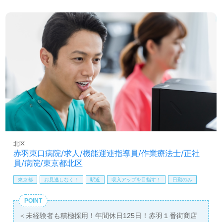
職を目指される方も幅広く募集します。就職後『資格支援
制度活用で資格を取得しました。仕事に集中でき、安心し
て働ける職場です！』等のお声も届く事業所様です。それ
ぞれの成長に沿ったOJT/研修プログラム、自分の想いが伝
えやすい環境面もうれしいポイント！『ご利用者様のお役
に立ちたい、働きがいを感じながら仕事をしたい』『資格
取得を目指している、介護知識や技術力を高めたい』『転
職でキャリアチェンジを実現したい、施設形態や環境を変
えて働きたい』等の方も大歓迎です。募集詳細等、担当コ
ンサルタントよりご案内します。お問い合わせも遠慮なく
お願いします。
【同時募集：あなたのご希望エリアでお探しします】＊募
集職種：介護職 ＊雇用形態：正社員
北区
全国展開！ご希望エリアを担当コンサルタントへお伝えく
赤羽東口病院/求人/機能運連指導員/作業療法士/正社
ださい。お問い合わせも遠慮なくお願いします。
員/病院/東京都北区
医療/福祉業界の正社員/パート求人探しは【ウィルオブ介
東京都
お見逃しなく！
駅近
収入アップを目指す！
日勤のみ
護】＊求人情報収集、将来的に検討の方も遠慮なく＊
LINE、メール、お電話などご希望に応じてお問い合わせ/ご
POINT
相談可能です。転職相談、求人紹介、年収交渉など完全無
＜未経験者も積極採用！年間休日125日！赤羽１番街商店
料サービスをご利用いただけます。＜非公開求人も取扱い