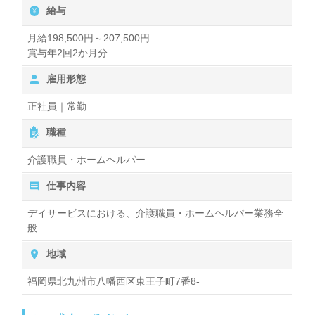
給与
ら働けます。
月給198,500円～207,500円
賞与年2回2か月分
北九州市八幡西区、八幡東区、若松区、中間市をサー
雇用形態
ビスエリアとし、地域の方々とのコミュニケーション
も大切にしています。転職を考えている方には、ウィ
正社員｜常勤
ルオブ介護が無料で転職支援を行っており、求人情報
職種
の収集や年収交渉など、専門のコンサルタントがサポ
介護職員・ホームヘルパー
ートします。勤務条件や選考フローについても、丁寧
仕事内容
にご案内いたしますので、ぜひお気軽にお問い合わせ
デイサービスにおける、介護職員・ホームヘルパー業務全
ください。
般
入浴や排せつ、食事などの身体的サポートや、買い物や掃
地域
除、洗濯など日常生活のサポートなど
福岡県北九州市八幡西区東王子町7番8-