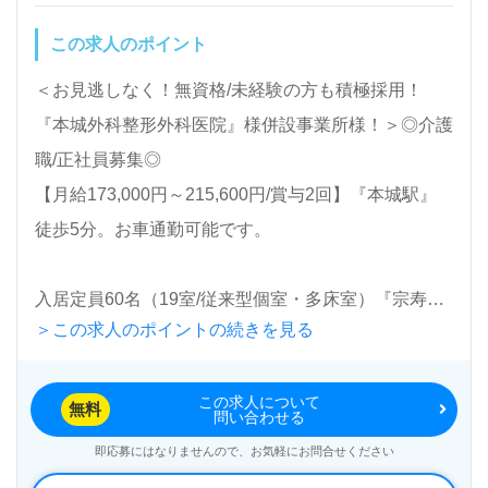
渉など完全無料サービスをご利用いただけます。＜非
この求人のポイント
公開求人も取扱いあり！＞"転職支援"のプロと一緒に
転職活動！お問い合わせお待ちしております。
＜お見逃しなく！無資格/未経験の方も積極採用！
『本城外科整形外科医院』様併設事業所様！＞◎介護
職/正社員募集◎
【月給173,000円～215,600円/賞与2回】『本城駅』
徒歩5分。お車通勤可能です。
入居定員60名（19室/従来型個室・多床室）『宗寿
＞この求人のポイントの続きを見る
苑』医療法人本城外科医院（本部：福岡県福岡市）様
の運営です。福岡県を中心に外科、整形外科を専門と
この求人について
する医院、介護老人保健施設、通所リハビリテーショ
無料
問い合わせる
ン事業を展開されています。
即応募にはなりませんので、お気軽にお問合せください