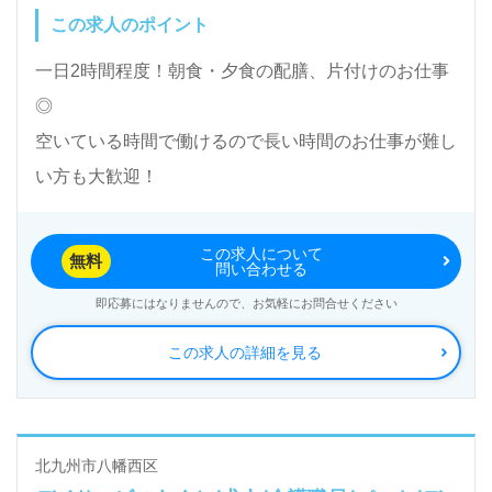
この求人のポイント
く＊
LINE、メール、お電話などご希望に応じてお問い合
一日2時間程度！朝食・夕食の配膳、片付けのお仕事
わせ/ご相談可能です。転職相談、求人紹介、年収交
◎
渉など完全無料サービスをご利用いただけます。＜非
空いている時間で働けるので長い時間のお仕事が難し
公開求人も取扱いあり！＞"転職支援"のプロと一緒に
い方も大歓迎！
転職活動！お問い合わせお待ちしております。
この求人について
無料
問い合わせる
即応募にはなりませんので、お気軽にお問合せください
この求人の詳細を見る
北九州市八幡西区