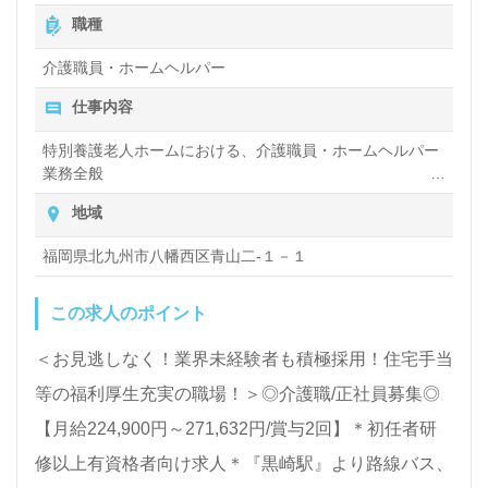
よりご案内します。お問い合わせも遠慮なくお願いし
職種
ます。
介護職員・ホームヘルパー
仕事内容
医療/福祉業界の正社員/パート求人探しは【ウィルオ
ブ介護】＊求人情報収集、将来的に検討の方も遠慮な
特別養護老人ホームにおける、介護職員・ホームヘルパー
業務全般
く＊
入浴や排せつ、食事などの身体的サポートや、買い物や掃
地域
LINE、メール、お電話などご希望に応じてお問い合
除、洗濯など日常生活のサポートなど
わせ/ご相談可能です。転職相談、求人紹介、年収交
福岡県北九州市八幡西区青山二-１－１
渉など完全無料サービスをご利用いただけます。＜非
この求人のポイント
公開求人も取扱いあり！＞"転職支援"のプロと一緒に
転職活動！お問い合わせお待ちしております。
＜お見逃しなく！業界未経験者も積極採用！住宅手当
等の福利厚生充実の職場！＞◎介護職/正社員募集◎
【月給224,900円～271,632円/賞与2回】＊初任者研
修以上有資格者向け求人＊『黒崎駅』より路線バス、