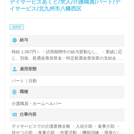
デイサービスあくと/求人/介護職員/パート/デ
イサービス/北九州市八幡西区
福岡県
給与
時給 1,057円～ ・試用期間中の給与変動なし。 ・業績に応
じ、別途、処遇改善加算金・特定処遇改善加算の支給あ
り。
雇用形態
パート｜日勤
職種
介護職員・ホームヘルパー
仕事内容
デイサービスでの介護業務全般 ・入浴介助 ・食事介助 ・
排せつ介助 ・食事介助 ・作業活動 ・機能訓練 ・簡単な昼