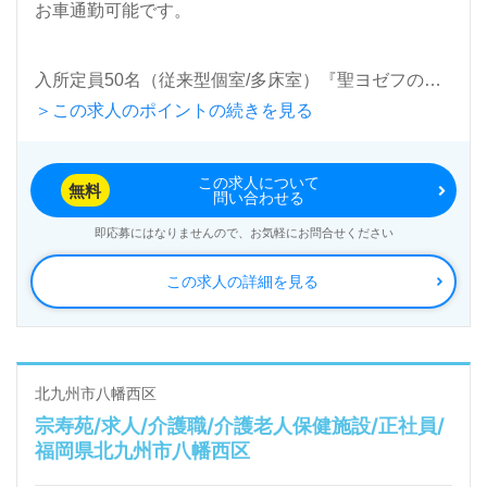
お車通勤可能です。
入所定員50名（従来型個室/多床室）『聖ヨゼフの
＞この求人のポイントの続きを見る
園』社会福祉法人援助会（本社：福岡県北九州市）様
の運営です。福岡県を中心に特別養護老人ホーム、ヘ
この求人について
ルパーステーション、ショートステイ、デイサービ
無料
問い合わせる
ス、グループホーム、居宅介護支援事業を展開されて
即応募にはなりませんので、お気軽にお問合せください
います。
この求人の詳細を見る
◎幅広い年代層の職員様が活躍中！穏やかでアットホ
ームな雰囲気の中、その方らしい毎日に最善を尽くし
て寄り添う事業所様！◎
北九州市八幡西区
宗寿苑/求人/介護職/介護老人保健施設/正社員/
看護助手や介護職経験のある方はもちろん、これから
福岡県北九州市八幡西区
介護職を目指される方も幅広く募集します。特別養護