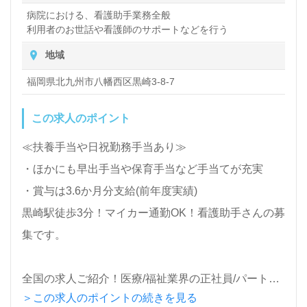
病院における、看護助手業務全般
利用者のお世話や看護師のサポートなどを行う
地域
福岡県北九州市八幡西区黒崎3-8-7
この求人のポイント
≪扶養手当や日祝勤務手当あり≫
・ほかにも早出手当や保育手当など手当てが充実
・賞与は3.6か月分支給(前年度実績)
黒崎駅徒歩3分！マイカー通勤OK！看護助手さんの募
集です。
全国の求人ご紹介！医療/福祉業界の正社員/パート求
＞この求人のポイントの続きを見る
人探しは【ウィルオブ介護】＊求人情報収集、将来的