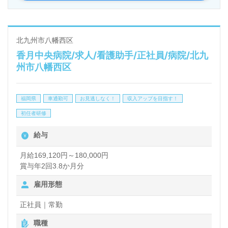
メリハリつけて働ける。』等のお声も届く事業所様！
◎
看護助手や介護職経験のある方をお迎えします。デイ
北九州市八幡西区
香月中央病院/求人/看護助手/正社員/病院/北九
サービスでの就業経験は問いません。年間休日122
州市八幡西区
日、1月1日～3日はお休み、勤務時間8:30～17:30等
の働きやすい就業形態もうれしいポイント！『ご利用
福岡県
車通勤可
お見逃しなく！
収入アップを目指す！
者様の笑顔を増やしたい、会話等のコミュニケーショ
初任者研修
ンで喜んでもらいたい』『日勤正社員で働きたい、メ
給与
リハリつけて働きたい』『転職で施設形態や環境を変
えて働きたい』等の方も大歓迎です！サービスエリア
月給169,120円～180,000円
賞与年2回3.8か月分
は北九州市八幡西区、八幡東区、若松区、中間市。送
雇用形態
迎業務がございますので、普通自動車免許をお持ちの
方歓迎です。募集詳細等、担当コンサルタントよりご
正社員｜常勤
案内します。お問い合わせも遠慮なくお願いします。
職種