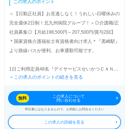
この求人のポイント
＜【日勤正社員】お見逃しなく！うれしい日曜休みの
完全週休2日制！北九州病院グループ！＞◎介護職/正
社員募集◎【月給198,500円～207,500円/賞与2回】
＊国家資格介護福祉士有資格者向け求人＊『黒崎駅』
より路線バスが便利、お車通勤可能です。
1日ご利用定員48名『デイサービスせいかつＣＡＮ黒
＞この求人のポイントの続きを見る
崎』北九州病院グループ/北九州ヘルスケアサービス
株式会社（本社：福岡県北九州市）様の運営です。福
この求人について
岡県を中心に訪問看護/介護、デイサービス、グルー
無料
問い合わせる
プホーム、居宅介護支援事業を展開されています。
即応募にはなりませんので、お気軽にお問合せください
この求人の詳細を見る
◎幅広い年代層の方が活躍中！『仕事に集中できる。