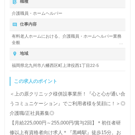
職種
事探しは【ウィルオブ介護】＊求人情報収集、将来的
介護職員・ホームヘルパー
に検討の方も遠慮なく＊
仕事内容
LINE、メール、お電話などご希望に応じてお問い合
わせ/ご相談可能です。転職相談、求人紹介、年収交
有料老人ホームにおける、介護職員・ホームヘルパー業務
全般
渉など完全無料サービスをご利用いただけます。＜非
入浴や排せつ、食事などの身体的サポートや、買い物や掃
地域
公開求人も取扱いあり！＞"転職支援"のプロと一緒に
除、洗濯など日常生活のサポートなど
転職活動！お問い合わせお待ちしております。
福岡県北九州市八幡西区町上津役西1丁目22-5
この求人のポイント
＜上の原クリニック様併設事業所！『心と心が通い合
うコミュニケーション』でご利用者様を笑顔に！＞◎
介護職/正社員募集◎
【月給225,000円～255,000円/賞与2回】＊初任者研
修以上有資格者向け求人＊『黒崎駅』徒歩15分。お