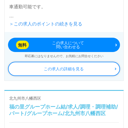
車通勤可能です。
＞この求人のポイントの続きを見る
入居定員48名（48室/全室個室）『COCOSIA大平』
医療法人上の原クリニック（本部：福岡県北九州市）
この求人について
様の運営です。福岡県を中心にクリニック（内科、腎
無料
問い合わせる
臓内科、人工透析、皮膚科、美容皮膚科）、デイサー
即応募にはなりませんので、お気軽にお問合せください
ビス、有料老人ホーム、訪問介護、居宅介護支援事業
この求人の詳細を見る
を展開されています。
◎『転職をチャンスに変えて！いつまでもあなたらし
く輝いて！』＜ウィルオブ介護＞があなたのこれから
北九州市八幡西区
福の里グループホーム結/求人/調理・調理補助/
を応援します！◎
パート/グループホーム/北九州市八幡西区
看護助手や介護職経験のある方をお迎えします。ご利
用者様お一人おひとりに寄り添った『医療×介護』を