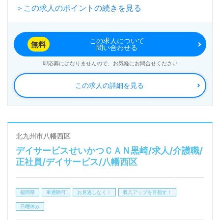
＞この求人のポイントの続きを見る
この職場の特徴として、職員同士の明るい挨拶や良好
この求人について
なコミュニケーションが挙げられます。これにより、
無料
問い合わせる
ご利用者様も自然と笑顔になり、心地よい空間が生ま
即応募にはなりませんので、お気軽にお問合せください
れています。看護助手や介護職の経験がある方を歓迎
この求人の詳細を見る
しており、デイサービスでの勤務経験は問いません。
明るく活気のある環境で、自分の資格と経験を活かし
て働くことができます。
北九州市八幡西区
デイサービスせいかつＣＡＮ黒崎/求人/介護職/
また、日勤正社員としての働き方が可能で、日曜日は
正社員/デイサービス/八幡西区
固定でお休み。これは、プライベートの時間を大切に
しながら仕事に取り組むことができる大きなメリット
福岡県
車通勤可
お見逃しなく！
収入アップを目指す！
です。さらに、普通自動車免許をお持ちであれば、送
日曜休み
迎業務にも携わることができ、地域貢献を実感しなが