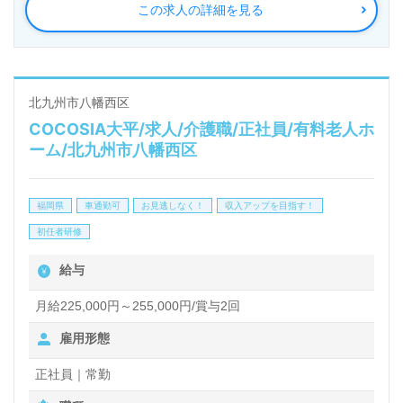
この求人の詳細を見る
◎幅広い年代層の職員様が活躍中！中途採用の方もす
ぐに馴染んでいただける離職率の低い事業所様！◎
看護助手や介護職経験のある方はもちろん、これから
介護職を目指される方も幅広く募集します。丁寧でわ
北九州市八幡西区
COCOSIA大平/求人/介護職/正社員/有料老人ホ
かりやすいOJT、アットホームな職場の雰囲気、先輩
ーム/北九州市八幡西区
職員様からのサポート体制抜群の事業所様です。『介
護職を通じてご利用者様のお役に立ちたい』『福祉業
福岡県
車通勤可
お見逃しなく！
収入アップを目指す！
界で自分らしさを活かしたい』『転職でキャリアチェ
初任者研修
ンジ、収入アップを目指したい』『働き方、環境を変
給与
えて仕事をしたい』等の方も大歓迎です。働き方や募
集詳細等、担当コンサルタントよりご案内します。お
月給225,000円～255,000円/賞与2回
問い合わせも遠慮なくお願いします。
雇用形態
正社員｜常勤
全国の求人ご紹介！医療/福祉業界の正社員/パート仕