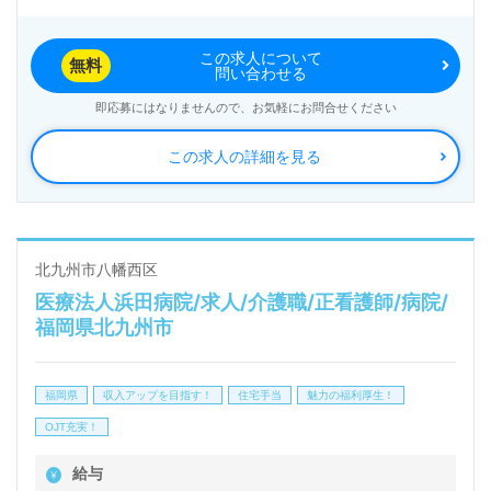
に検討の方も遠慮なく＊
この求人について
LINE、メール、お電話などご希望に応じてお問い合
無料
問い合わせる
わせ/ご相談可能です。転職相談、求人紹介、年収交
即応募にはなりませんので、お気軽にお問合せください
渉など完全無料サービスをご利用いただけます。＜非
この求人の詳細を見る
公開求人も取扱いあり！＞"転職支援"のプロと一緒に
転職活動！お問い合わせお待ちしております。
北九州市八幡西区
医療法人浜田病院/求人/介護職/正看護師/病院/
福岡県北九州市
福岡県
収入アップを目指す！
住宅手当
魅力の福利厚生！
OJT充実！
給与