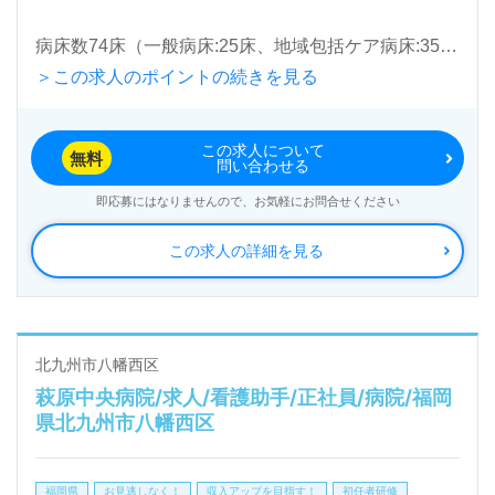
病床数74床（一般病床:25床、地域包括ケア病床:35
＞この求人のポイントの続きを見る
床、休床:14床）『香月中央病院』医療法人香林会
（本部：福岡県北九州市）様の運営です。北九市を中
この求人について
心に病院、介護老人保健施設、グループホームを展
無料
問い合わせる
開。内科、外科、整形外科、リハビリテーション科、
即応募にはなりませんので、お気軽にお問合せください
泌尿器科を専門とする病院を展開されています。
この求人の詳細を見る
◎『職場が明るい、挨拶が気持ちよい、上司が親切、
スムーズに仕事を覚えられた』等のお声も届く病院
様！◎
北九州市八幡西区
萩原中央病院/求人/看護助手/正社員/病院/福岡
看護助手や介護職経験のある方をお迎えします。病院
県北九州市八幡西区
での勤務経験は問いません。他職種、幅広い年代層の
方が活躍中！手厚いOJT/研修制度、職員様同士の協
福岡県
お見逃しなく！
収入アップを目指す！
初任者研修