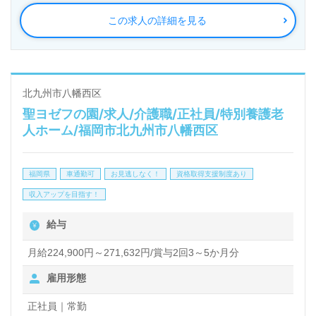
この求人の詳細を見る
◎『心と心のふれあい×先進の医療技術×快適な医療
空間』ホスピタリティ溢れるチームの一員として、ご
経験を活かしませんか◎
看護助手や介護職経験のある方をお迎えします。病院
北九州市八幡西区
聖ヨゼフの園/求人/介護職/正社員/特別養護老
での勤務経験は問いません。患者様第一、心と心のふ
人ホーム/福岡市北九州市八幡西区
れあいを大切にされている病院様です。『患者様のた
めに』同じ目標を持った多職種の職員様同士の連携体
福岡県
車通勤可
お見逃しなく！
資格取得支援制度あり
制、年収アップを目指せる給与/人事制度もうれしい
収入アップを目指す！
ポイント！『患者様のお役に立ちたい』『”患者様の
給与
ために”を第一に考える職場で働きたい』『施設/病院
勤務経験を活かしたい』『やりがいを感じながら働き
月給224,900円～271,632円/賞与2回3～5か月分
たい』『転職で施設形態や環境を変えて働きたい』等
雇用形態
の方も大歓迎です。募集詳細等、担当コンサルタント
正社員｜常勤