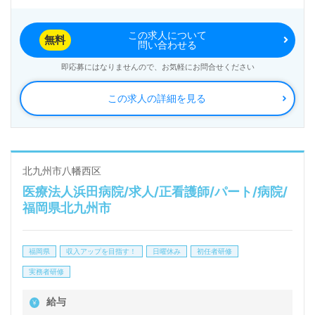
LINE、メール、お電話などご希望に応じてお問い合
この求人について
わせ/ご相談可能です。転職相談、求人紹介、年収交
無料
問い合わせる
渉など完全無料サービスをご利用いただけます。＜非
即応募にはなりませんので、お気軽にお問合せください
公開求人も取扱いあり！＞"転職支援"のプロと一緒に
この求人の詳細を見る
転職活動！お問い合わせお待ちしております。
北九州市八幡西区
医療法人浜田病院/求人/正看護師/パート/病院/
福岡県北九州市
福岡県
収入アップを目指す！
日曜休み
初任者研修
実務者研修
給与