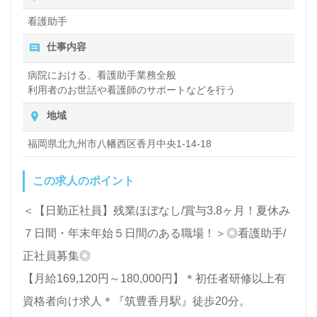
看護助手
全国の求人ご紹介！医療/福祉業界の正社員/パート求
仕事内容
人探しは【ウィルオブ介護】＊求人情報収集、将来的
病院における、看護助手業務全般
に検討の方も遠慮なく＊
利用者のお世話や看護師のサポートなどを行う
LINE、メール、お電話などご希望に応じてお問い合
地域
わせ/ご相談可能です。転職相談、求人紹介、年収交
福岡県北九州市八幡西区香月中央1-14-18
渉など完全無料サービスをご利用いただけます。＜非
公開求人も取扱いあり！＞"転職支援"のプロと一緒に
この求人のポイント
転職活動！お問い合わせお待ちしております。
＜【日勤正社員】残業ほぼなし/賞与3.8ヶ月！夏休み
７日間・年末年始５日間のある職場！＞◎看護助手/
正社員募集◎
【月給169,120円～180,000円】＊初任者研修以上有
資格者向け求人＊『筑豊香月駅』徒歩20分。