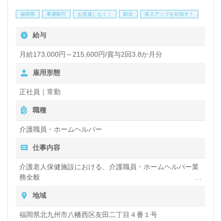
老人ホームでの勤務経験は問いません。充実のOJT/
福岡県
車通勤可
お見逃しなく！
駅近
収入アップを目指す！
社内外研修、資格支援制度、永年勤続/資格取得表彰
給与
制度、働きやすい環境面もうれしいポイント！『ご利
用者様のお役に立ちたい』『働きがいを感じながら仕
月給173,000円～215,600円/賞与2回3.8か月分
事をしたい』『転職でキャリアアップを目指したい、
雇用形態
環境を変えて働きたい』等の方も大歓迎です。募集詳
正社員｜常勤
細等、担当コンサルタントよりご案内します。お問い
職種
合わせも遠慮なくお願いします。
介護職員・ホームヘルパー
全国の求人ご紹介！医療/福祉業界の正社員/パート求
仕事内容
人探しは【ウィルオブ介護】＊求人情報収集、将来的
介護老人保健施設における、介護職員・ホームヘルパー業
務全般
に検討の方も遠慮なく＊
入浴や排せつ、食事などの身体的サポートや、買い物や掃
LINE、メール、お電話などご希望に応じてお問い合
地域
除、洗濯など日常生活のサポートなど
わせ/ご相談可能です。転職相談、求人紹介、年収交
福岡県北九州市八幡西区友田二丁目４番１号