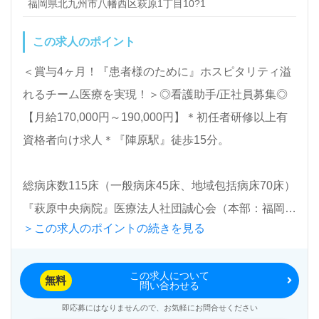
福岡県北九州市八幡西区萩原1丁目10?1
公開求人も取扱いあり！＞"転職支援"のプロと一緒に
転職活動！お問い合わせお待ちしております。
この求人のポイント
＜賞与4ヶ月！『患者様のために』ホスピタリティ溢
れるチーム医療を実現！＞◎看護助手/正社員募集◎
【月給170,000円～190,000円】＊初任者研修以上有
資格者向け求人＊『陣原駅』徒歩15分。
総病床数115床（一般病床45床、地域包括病床70床）
『萩原中央病院』医療法人社団誠心会（本部：福岡県
＞この求人のポイントの続きを見る
北九州市）様の運営です。福岡県を中心に循環器、心
臓内科、消化器内科、糖尿病/代謝内科、呼吸器内
この求人について
科、リュウマチ科、放射線診断科を専門とした病院を
無料
問い合わせる
展開されています。
即応募にはなりませんので、お気軽にお問合せください