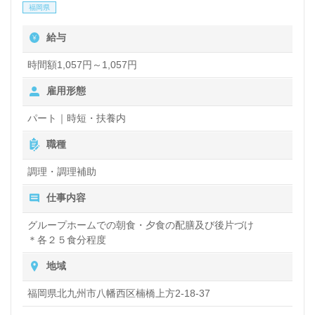
福岡県
チームで実現される事業所様です。職員様同士の連
給与
携、コミュニケーション抜群の職場環境、定年70
歳、再雇用制度活用で75歳まで就業を実現できる人
時間額1,057円～1,057円
事制度もおすすめポイント！『ご利用者様やご家族様
雇用形態
のお役に立ちたい、経験を活かしたい』『仕事を通じ
パート｜時短・扶養内
て成長したい、学びたい』『資格取得を目指してい
職種
る、介護知識や技術力を高めたい』『やりがいを感じ
調理・調理補助
ながら働きたい』『施設形態や環境を変えて仕事をし
たい』等の方も大歓迎です！働き方や募集詳細等、担
仕事内容
当コンサルタントよりご案内します。お問い合わせも
グループホームでの朝食・夕食の配膳及び後片づけ
＊各２５食分程度
遠慮なくお願いします
地域
医療/福祉業界の正社員/パート求人探しは【ウィルオ
福岡県北九州市八幡西区楠橋上方2-18-37
ブ介護】＊求人情報収集、将来的に検討の方も遠慮な