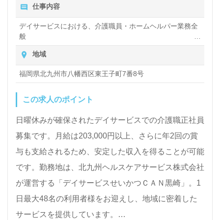
仕事内容
デイサービスにおける、介護職員・ホームヘルパー業務全
般
入浴や排せつ、食事などの身体的サポートや、買い物や掃
地域
除、洗濯など日常生活のサポートなど
福岡県北九州市八幡西区東王子町7番8号
この求人のポイント
日曜休みが確保されたデイサービスでの介護職正社員
募集です。月給は203,000円以上、さらに年2回の賞
与も支給されるため、安定した収入を得ることが可能
です。勤務地は、北九州ヘルスケアサービス株式会社
が運営する「デイサービスせいかつＣＡＮ黒崎」。1
日最大48名の利用者様をお迎えし、地域に密着した
サービスを提供しています。