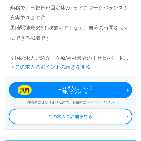
勤務で、日祝日が固定休み♪ライフワークバランスも
充実できます◎
黒崎駅徒歩3分！残業もすくなく、自分の時間を大切
にできる職場です。
全国の求人ご紹介！医療/福祉業界の正社員/パート求
＞この求人のポイントの続きを見る
人探しは【ウィルオブ介護】＊求人情報収集、将来的
に検討の方も遠慮なく＊
この求人について
LINE、メール、お電話などご希望に応じてお問い合
無料
問い合わせる
わせ/ご相談可能です。転職相談、求人紹介、年収交
即応募にはなりませんので、お気軽にお問合せください
渉など完全無料サービスをご利用いただけます。＜非
この求人の詳細を見る
公開求人も取扱いあり！＞"転職支援"のプロと一緒に
転職活動！お問い合わせお待ちしております。