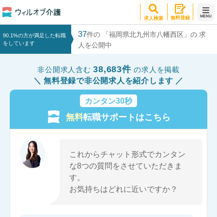
MENU
無料登録
求人検索
37
件の 「福岡県北九州市八幡西区」の 求
90.1%の方が満足した転職
をしています
人を公開中
38,683件
非公開求人含む
の求人を掲載
無料登録で非公開求人を紹介します
カンタン30秒
無料
転職サポートはこちら
これからチャット形式でカンタン
な8つの質問をさせていただきま
す。
お気持ちはどれに近いですか？