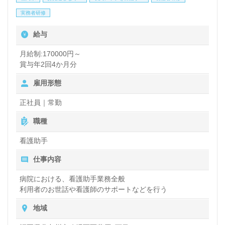
力体制、働きやすい環境面も嬉しいポイント！『患者
実務者研修
様のお役に立ちたい』『チーム医療の一員として働き
給与
たい』『夜勤なし、日勤正社員として働きたい、メリ
ハリをつけて働きたい』『転職で施設形態や環境を変
月給制:170000円～
賞与年2回4か月分
えて働きたい』等の方も大歓迎です。募集詳細等、担
雇用形態
当コンサルタントよりご案内します。お問い合わせも
遠慮なくお願いします。
正社員｜常勤
職種
医療/福祉業界の正社員/パート求人探しは【ウィルオ
看護助手
ブ介護】＊求人情報収集、将来的に検討の方も遠慮な
仕事内容
く＊
病院における、看護助手業務全般
LINE、メール、お電話などご希望に応じてお問い合
利用者のお世話や看護師のサポートなどを行う
わせ/ご相談可能です。転職相談、求人紹介、年収交
地域
渉など完全無料サービスをご利用いただけます。＜非