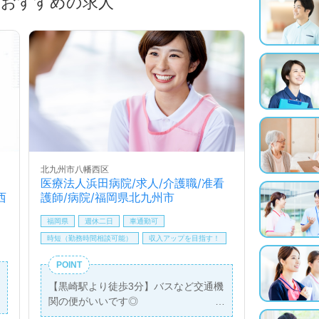
におすすめの求人
北九州市八幡西区
医療法人浜田病院/求人/介護職/准看
西
護師/病院/福岡県北九州市
福岡県
週休二日
車通勤可
時短（勤務時間相談可能）
収入アップを目指す！
POINT
【黒崎駅より徒歩3分】バスなど交通機
関の便がいいです◎
日祝休み◎日勤のみ◎看護師資格を生