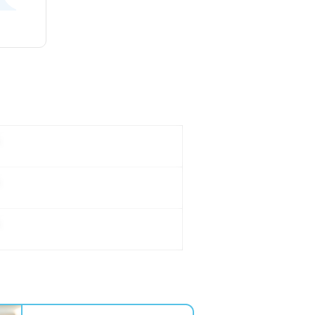
。
。
。