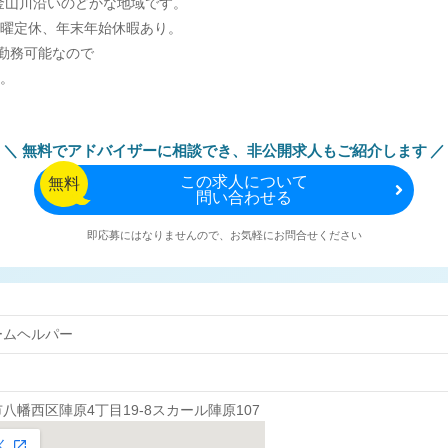
 金山川沿いのどかな地域です。
曜定休、年末年始休暇あり。
～勤務可能なので
。
無料でアドバイザーに相談でき、
非公開求人もご紹介します
この
求人について
無料
問い合わせる
即応募にはなりませんので、お気軽にお問合せください
ームヘルパー
八幡西区陣原4丁目19-8スカール陣原107