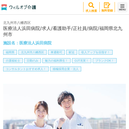
MENU
無料登録
求人検索
北九州市八幡西区
医療法人浜田病院/求人/看護助手/正社員/病院/福岡県北九
州市
施設名：
医療法人浜田病院
福岡県
北九州市八幡西区
車通勤可
駅近
収入アップを目指す！
介護福祉士
日勤のみ
魅力の福利厚生！
OJT充実！
ブランクOK！
コンサルタントおすすめ求人！
積極採用企業・法人