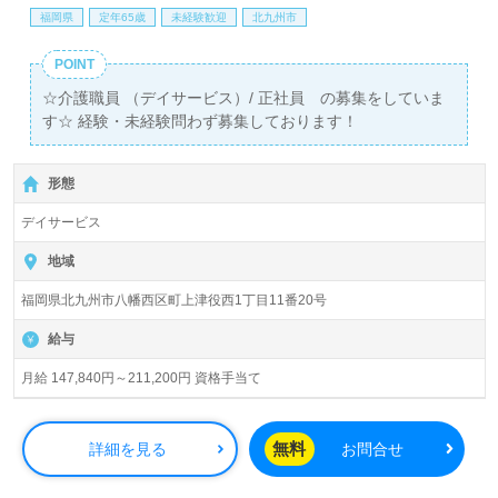
福岡県
定年65歳
未経験歓迎
北九州市
POINT
☆介護職員 （デイサービス）/ 正社員 の募集をしていま
す☆ 経験・未経験問わず募集しております！
形態
デイサービス
地域
福岡県北九州市八幡西区町上津役西1丁目11番20号
給与
月給 147,840円～211,200円 資格手当て
無料
詳細を見る
お問合せ