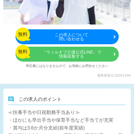
無料
この
求人について
問い合わせる
無料
「ウィルオブ介護公式LINE」で
情報収集する
即応募にはなりませんので、お気軽にお問合せください
最新更新日:2024/11/04
この求人のポイント
≪扶養手当や日祝勤務手当あり≫
・ほかにも早出手当や保育手当など手当てが充実
・賞与は3.6か月分支給(前年度実績)