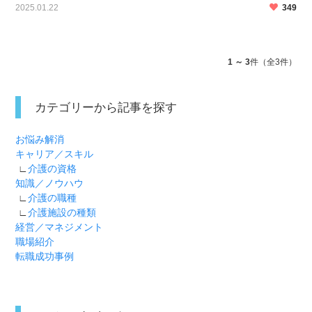
2025.01.22
349
職後の勤務条件】 クリニックでの看護師 […]
1 ～ 3
件（全3件）
カテゴリーから記事を探す
お悩み解消
キャリア／スキル
∟
介護の資格
知識／ノウハウ
∟
介護の職種
∟
介護施設の種類
経営／マネジメント
職場紹介
転職成功事例