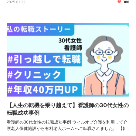
2025.01.22
380
（正社員） 年収480万円 【転職後の勤務条件 […]
【人生の転機を乗り越えて】看護師の30代女性の
転職成功事例
看護師の30代女性の転職成功事例 ウィルオブ介護を利用して介
護老人保健施設から有料老人ホームへご転職されました。 【転
職前の勤務条件】 病院での看護師（正社員） 年収400万円 【転