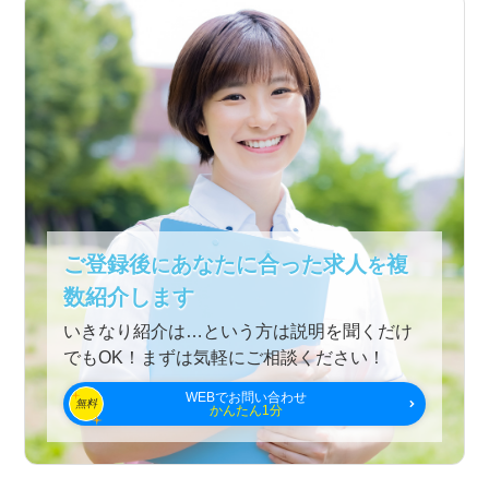
ご登録後
あなたに合った求人
複
に
を
数紹介します
いきなり紹介は…という方は説明を聞くだけ
でもOK！まずは気軽にご相談ください！
WEBでお問い合わせ
無料
かんたん1分