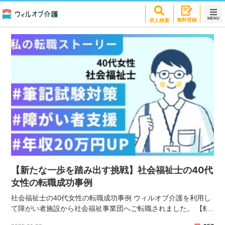
30代に関する記事一覧
MENU
無料登録
求人検索
【新たな一歩を踏み出す挑戦】社会福祉士の40代
女性の転職成功事例
社会福祉士の40代女性の転職成功事例 ウィルオブ介護を利用し
て障がい者施設から社会福祉事業団へご転職されました。 【転
職前の勤務条件】 障がい者施設での支援員（正社員） 年収400