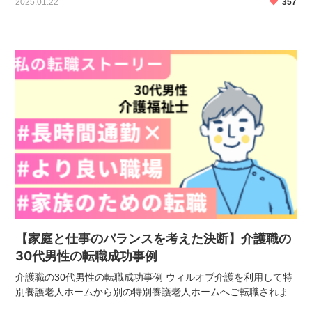
2025.01.22
357
万円 【転職後の勤務条件】 社会福祉事業 […]
【家庭と仕事のバランスを考えた決断】介護職の
30代男性の転職成功事例
介護職の30代男性の転職成功事例 ウィルオブ介護を利用して特
別養護老人ホームから別の特別養護老人ホームへご転職されま
した。 【転職前の勤務条件】 特別養護老人ホームでの介護職