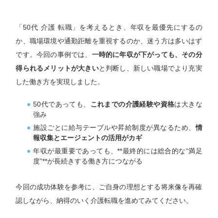
「50代 介護 転職」を考えるとき、年収を最優先にするの
か、職場環境や通勤距離を重視するのか、迷う方は多いはず
です。今回の事例では、
一時的に年収が下がっても、その分
得られるメリットが大きい
と判断し、新しい職場でより充実
した働き方を実現しました。
50代であっても、
これまでの介護経験や資格
は大きな
強み
施設ごとに給与テーブルや昇給制度が異なるため、
情
報収集とエージェントの活用がカギ
年収が最重要であっても、**最終的には総合的な“満足
度”**が長続きする働き方につながる
今回の成功体験を参考に、ご自身の理想とする将来像を再確
認しながら、納得のいく介護転職を進めてみてください。