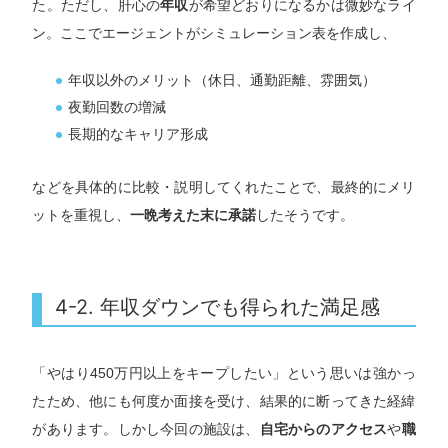
た。ただし、肝心の
年収
が希望どおりになるかは微妙なライ
ン。ここでエージェントがシミュレーション表を作成し、
年収以外のメリット（休日、通勤距離、雰囲気）
夜勤回数の増減
長期的なキャリア形成
などを具体的に比較・説明してくれたことで、最終的にメリ
ットを重視し、
一晩考えた末に承諾
したそうです。
4-2. 年収ダウンでも得られた満足感
「やはり450万円以上をキープしたい」という思いは強かっ
たため、他にも何度か面接を受け、結果的に断ってきた経緯
があります。しかし今回の施設は、
自宅からのアクセス
や
職