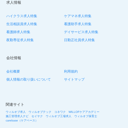
求人情報
ハイクラス求人特集
ケアマネ求人特集
生活相談員求人特集
看護助手求人特集
看護師求人特集
デイサービス求人特集
夜勤専従求人特集
日勤正社員求人特集
会社情報
会社概要
利用規約
個人情報の取り扱いについて
サイトマップ
関連サイト
ウィルオブ求人
ウィルオブテック
コネワク
WILLOFケアアカデミー
施工管理求人ナビ
セイヤク
ウィルオブ工場求人
ウィルオブ保育士
carebase（ケアベース）