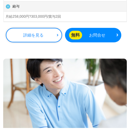
ころ」「叶えたいこと」を実現するための『フリープラ
給与
ン』を導入しており、個々のニーズに寄り添った介護を提
供しています。看護助手や介護職経験をお持ちの方には、
月給258,000円?303,000円/賞与2回
そのスキルを活かせる環境が整っています。また、充実し
た研修プログラムにより、入社後も継続的にスキルアップ
が可能です。明るく働きやすい職場環境が整っており、キ
無料
詳細を見る
お問合せ
ャリアアップを目指す方や転職を考えている方にも最適な
職場です。
東京都、神奈川県、埼玉県を中心に積極的に求人を行って
おり、自分の希望エリアで働くチャンスがあります。さら
に、ウィルオブ介護では、医療・福祉業界の求人情報を幅
広く提供しており、転職に関するサポートや相談も無料で
行っています。非公開求人も取り扱っているため、より多
くの選択肢から自分に合った職場を見つけることができま
す。転職活動を考えている方は、ぜひお気軽にお問い合わ
せください。