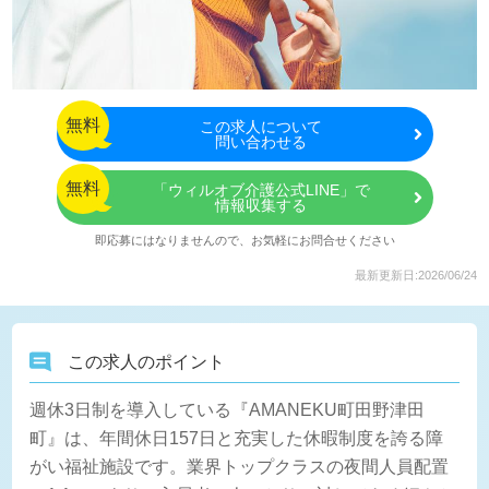
無料
この
求人について
問い合わせる
無料
「ウィルオブ介護公式LINE」で
情報収集する
即応募にはなりませんので、お気軽にお問合せください
最新更新日:2026/06/24
この求人のポイント
週休3日制を導入している『AMANEKU町田野津田
町』は、年間休日157日と充実した休暇制度を誇る障
がい福祉施設です。業界トップクラスの夜間人員配置