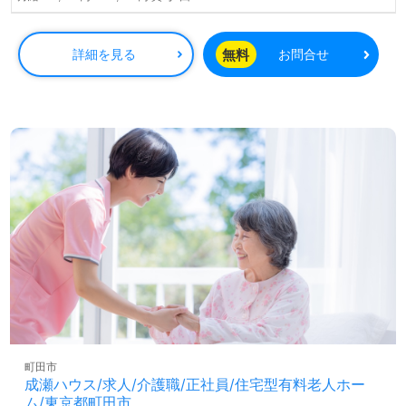
長に合わせた研修制度が整っており、様々な年代の職員が
活躍しているため、和やかな雰囲気の中でスキルを磨くこ
とが可能です。住宅手当を含む手厚い福利厚生も大きな魅
無料
詳細を見る
お問合せ
力で、利用者様一人ひとりに寄り添ったサービスを提供し
たい方、介護の知識や技術を高めたい方、転職を通じて新
たな環境での挑戦をしたい方も大歓迎です。
この求人に関する詳細は、専任のコンサルタントがしっか
りとサポートいたしますので、気軽にお問い合わせくださ
い。医療・福祉業界での正社員やパートの求人探しは、
【ウィルオブ介護】にお任せいただければ、非公開求人の
取り扱いや年収交渉など、完全無料でのサービスをご利用
できます。転職活動を成功に導くためのプロフェッショナ
ルとして、あなたのサポートをお待ちしております。
町田市
成瀬ハウス/求人/介護職/正社員/住宅型有料老人ホー
ム/東京都町田市