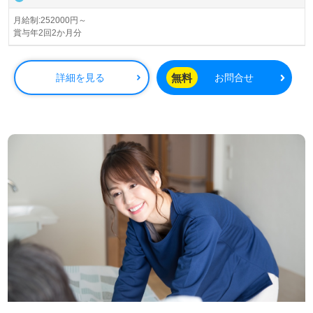
界トップクラスの施設数を誇り、ワンランク上の介護サー
ビスをご提供。資格支援制度や教育研修プログラムも充
月給制:252000円～
賞与年2回2か月分
実。『入社してよかった！』のお声も届く企業様です。
◎24時間看護職員様在籍のメディカルホーム！職員様同士
無料
詳細を見る
お問合せ
のフォロー体制抜群、研修制度充実の事業所様！◎
看護助手や介護職経験のある方はもちろん、これから介護
職を目指される方も幅広く募集します。幅広い年代層の方
が活躍中！明るい職場環境、自分の気持ちが伝えやすい環
境面もうれしいポイント！『ご利用者様のお役に立ちた
い、お一人おひとりに寄り添った介護を行いたい』『介護
知識や技術力を高めたい』『多彩なキャリアプランでなり
たい自分を目指したい』『施設形態や環境を変えて働きた
い』等の方も大歓迎です！募集詳細等、担当コンサルタン
トよりご案内します。お問い合わせも遠慮なくお願いしま
す。
医療/福祉業界の正社員/パート求人探しは【ウィルオブ介
護】＊求人情報収集、将来的に検討の方も遠慮なく＊
LINE、メール、お電話などご希望に応じてお問い合わせ/ご
相談可能です。転職相談、求人紹介、年収交渉など完全無