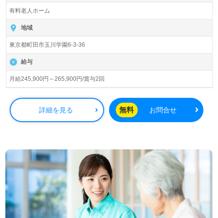
入居定員58名（50室/個室、2名部屋）『サニーステージ玉
有料老人ホーム
川学園』株式会社小俣組（本社：神奈川県横浜市）様の運
営です。神奈川県を中心に有料老人ホーム事業を展開され
地域
ています。
東京都町田市玉川学園6-3-36
◎『共に喜びを感じ、何気ない毎日を幸せに』。ご利用者
給与
お一人おひとりの『サニーステージ』をサポートされる事
業所様！◎
月給245,900円～265,900円/賞与2回
看護助手や介護職経験のある方はもちろん、これから介護
職を目指される方も幅広く募集します。ご利用者様の今ま
でとこれからに想いを寄せて、笑顔輝く暮らしの実現を目
無料
詳細を見る
お問合せ
指す事業所様です。手厚いOJT/研修制度、先輩職員様から
のあたたかなサポートもうれしいポイント！『ご利用者様
の”ここで良かった！”を働くみんなでサポートしたい』
『介護職を通じて”ありがとう”で溢れる仕事をしたい』
『働きがいを感じながら仕事をしたい』『転職で施設形態
や環境を変えて働きたい』等の方も大歓迎です。募集詳細
等、担当コンサルタントよりご案内します。お問い合わせ
も遠慮なくお願いします。
全国の求人ご紹介！医療/福祉業界の正社員/パート仕事探