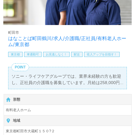
町田市
はなことば町田鶴川/求人/介護職/正社員/有料老人ホー
ム/東京都
東京都
車通勤可
お見逃しなく！
駅近
収入アップを目指す！
POINT
ソニー・ライフケアグループでは、業界未経験の方も歓迎
し、正社員の介護職を募集しています。月給は258,000円
から303,000円で、年2回の賞与も支給されるため、安定し
た収入を得ることが可能です。勤務地である「はなことば
形態
町田鶴川」は、鶴川駅から徒歩8分とアクセス良好で、お
車での通勤も可能です。入居定員42名の全室個室の施設環
有料老人ホーム
境は、プライバシーが守られ、ご利用者様の快適な生活を
支えます。
地域
東京都町田市大蔵町１５０?２
当施設では、ご利用者様の「やりたいこと」「行きたいと