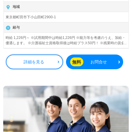
地域
東京都町田市下小山田町2900-1
給与
時給 1,226円～ ※試用期間中は時給1,226円 ※能力等を考慮のうえ、加給・
優遇します。 ※介護福祉士資格取得後は時給プラス50円！ ※残業時の賃金
割増については法定通り支給
無料
詳細を見る
お問合せ