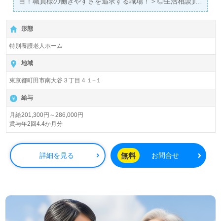
目！職員様の働きやすさを追求する職場！＞◎生活相談員/
正社員募集◎
【月給201,300円～286,000円】＊介護福祉士、社会福祉
形態
士、精神保健福祉士有資格者向け求人＊『町田駅』徒歩17
分。
特別養護老人ホーム
入所定員110名（ユニット型個室/多床室）『特別養護老人
地域
ホーム友愛荘』社会福祉法人友愛十字会（本部：東京都世
東京都町田市南大谷３丁目４１−１
田谷区）様の運営です。東京都を中心に特別養護老人ホー
ム、デイサービス、ショートステイ、地域包括支援センタ
給与
ー、居宅介護支援事業を展開されています。
月給201,300円～286,000円
賞与年2回4.4か月分
◎外部研修『福祉職員キャリアパス対応生涯研修課程』実
施！支え合い、成長し合う職員様をバックアップされる事
業所様！◎
無料
詳細を見る
お問合せ
看護助手や介護職をベースに生活相談員経験のある方をお
迎えします。特別養護老人ホームでの勤務経験は問いませ
ん。充実のOJT、働きやすさ抜群の環境面、職員様同士の
チームワークも嬉しいポイント！『ご利用者様やご家族様
の想いに寄り添いたい』『相談員としての専門性を高めた
い』『メリハリつけて働きたい』『転職で施設形態や環境
を変えて働きたい』等の方も大歓迎です。こちらの求人は