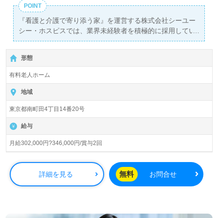
POINT
『看護と介護で寄り添う家』を運営する株式会社シーユー
シー・ホスピスでは、業界未経験者を積極的に採用してい
ます。この求人は、正社員の介護職を対象にしており、月
給302,000円から346,000円の給与体系を提供。さらに年2
形態
回の賞与があり、安定した収入が見込めます。また、最寄
りの南町田グランベリーパーク駅から徒歩9分、車通勤も
有料老人ホーム
可能なため、通勤に便利な立地です。
地域
当施設『Re HOPE南町田』は、入居定員54名を誇るホスピ
東京都南町田4丁目14番20号
ス型住宅で、急性期から緩和ケア、ターミナルケアまで幅
広い経験を持つ方が活躍できる環境です。特に、看護助手
給与
や介護職経験がある方はもちろん、これから介護職を目指
す方にも最適な職場です。ここでは、全ての職員が心を込
月給302,000円?346,000円/賞与2回
めてご利用者様の「生きること」に寄り添うことを大切に
しており、深い人間関係が築けるのが特徴です。
無料
詳細を見る
お問合せ
ご利用者様やそのご家族の想いを大切にし、資格や経験を
活かして専門性を高めるチャンスが豊富にあります。転職
を考えている方には、施設形態や環境を変えることで新た
な働き方を実現できる絶好のチャンスです。さらに、医