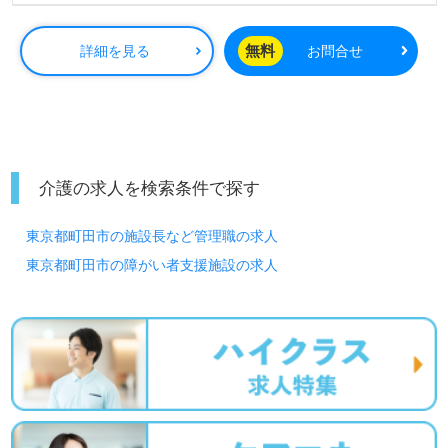
◎『いのち』に寄り添うホスピス事業。『他職種の職員様
と想いをひとつに働ける。』等のお声も届く事業所様！◎
看護師としての臨床経験のある方をお迎えします。ホスピ
無料
詳細を見る
お問合せ
スでの勤務経験は問いません。急性期、緩和ケア、療養
型、ターミナルケア等の業務経験も活かしていただけるポ
ジションです。ホスピス型住宅『Re HOPE』シリーズは、
ご自宅に近い環境で24時間365日、全ての職員様が心を込
めて、ご利用者様の『生きることに寄り添う』事業所様で
す。『ご利用者様やご家族様に寄り添いながら看護業務を
介護の求人を検索条件で探す
行いたい』『病院での勤務経験を高齢者福祉で活かした
い』『専門性を高めたい、キャリアの幅を広げたい』『働
東京都町田市の施設長など管理職の求人
きがいを感じながら仕事をしたい』『転職で施設形態や環
境を変えて働きたい』等の方も大歓迎です。ご利用者様と
東京都町田市の障がい者支援施設の求人
ご家族様の"心の声"に寄り添いながら『ホスピス』でのチ
ーム医療に共感いただける方を幅広く募集します。こちら
の求人は＜看護師紹介専任コンサルタント＞より求人詳細
をご案内します。お問い合わせも遠慮なくお願いします。
全国の求人ご紹介！医療/福祉業界の正社員/パート求人探
しは【ウィルオブ介護】＊求人情報収集、将来的に検討の
方も遠慮なく＊