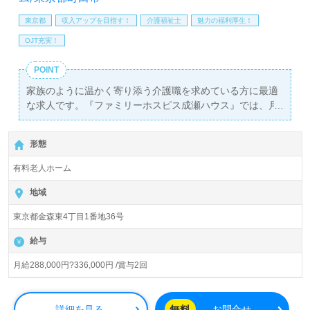
東京都
収入アップを目指す！
介護福祉士
魅力の福利厚生！
OJT充実！
POINT
家族のように温かく寄り添う介護職を求めている方に最適
な求人です。『ファミリーホスピス成瀬ハウス』では、月
給288,000円から336,000円と高水準の給与を提供し、年2
回の賞与も支給されます。このホスピスは、特定疾患を抱
形態
える患者様に特化した医療対応型の施設で、入居定員は20
名と少人数制です。これにより、利用者様一人ひとりに対
有料老人ホーム
して深い関わりを持ち、心温まる介護を提供することが可
能です。
地域
東京都金森東4丁目1番地36号
看護助手や介護職の経験がある方を歓迎しており、ホスピ
スでの経験は不問です。新しい環境で自分の資格や経験を
給与
活かしたい方、また利用者様やそのご家族に寄り添いたい
という想いを持つ方には、特に魅力的な職場です。
月給288,000円?336,000円 /賞与2回
さらに、全国規模での求人情報を提供するウィルオブ介護
では、転職相談や求人紹介、年収交渉といったサービスを
無料
詳細を見る
お問合せ