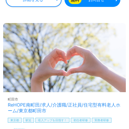
完全無料で利用できます。非公開求人も取り扱っており、
専門のコンサルタントと共に理想的な職場を見つけるチャ
ンスがあります。あなたの新たなキャリアを支援するため
のサポート体制が整っていますので、ぜひお気軽にお問い
合わせください。
町田市
ReHOPE南町田/求人/介護職/正社員/住宅型有料老人ホ
ーム/東京都町田市
東京都
駅近
収入アップを目指す！
初任者研修
実務者研修