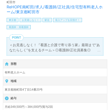
料サービスをご利用いただけます。＜非公開求人も取扱い
町田市
あり！＞"転職支援"のプロと一緒に転職活動！お問い合わ
ReHOPE南町田/求人/看護師/正社員/住宅型有料老人ホ
せお待ちしております。
ーム/東京都町田市
東京都
お見逃しなく！
駅近
収入アップを目指す！
看護師・准看護師
POINT
＜お見逃しなく！『看護と介護で寄り添う家』最期まで"あ
なたらしく"を支えるチーム＞◎看護師/正社員募集◎
【月給349,500円～384,000円/賞与2回 】＊正看護師有資
格者向け求人＊『南町田グランベリーパーク駅』徒歩9
形態
分。
有料老人ホーム
入居定員54名（54室/全室個室）『Re HOPE南町田 』CUC
HOSPICE/株式会社シーユーシー・ホスピス（本社：東京
地域
都港区）様の運営です。北海道、東北、関東、東海、関西
東京都南町田4丁目14番20号
エリアにホスピス型住宅施設、訪問看護事業所、訪問介護
事業所、居宅介護および重度訪問看護事業を展開されてい
給与
ます。
月給349,500円～384,000円/賞与2回