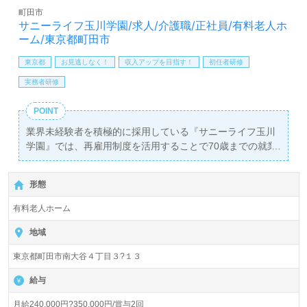
町田市
サニーライフ玉川学園/求人/介護職/正社員/有料老人ホ
ーム/東京都町田市
東京都
お見逃しなく！
収入アップを目指す！
初任者研修
実務者研修
POINT
業界未経験者を積極的に採用している『サニーライフ玉川
学園』では、再雇用制度を活用することで70歳までの就業
を目指せる職場環境を整えています。職場では「あなたに
出会えて良かった！」という言葉が飛び交い、笑顔あふれ
形態
る介護支援が実現されています。介護職の正社員を募集し
ており、月給は240,000円から350,000円で、年に2回の賞
有料老人ホーム
与も支給されます。この求人は初任者研修以上の資格を持
つ方を対象としていますが、看護助手や介護職経験者だけ
地域
でなく、これから介護職を目指す方にも広く門戸が開かれ
東京都町田市南大谷４丁目３?１３
ています。
給与
施設は入居定員56名、全室個室で、職員数は6,700名以上
という大規模な法人の一員です。充実したOJTや個々の成
月給240,000円?350,000円/賞与2回