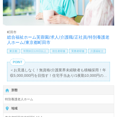
しは【ウィルオブ介護】＊求人情報収集、将来的に検討の
方も遠慮なく＊
LINE、メール、お電話などご希望に応じてお問い合わせ/ご
相談可能です。転職相談、求人紹介、年収交渉など完全無
料サービスをご利用いただけます。＜非公開求人も取扱い
あり！＞"転職支援"のプロと一緒に転職活動！お問い合わ
町田市
せお待ちしております。
総合福祉ホーム芙蓉園/求人/介護職/正社員/特別養護老
人ホーム/東京都町田市
東京都
年間休日120日以上
初任者研修
実務者研修
介護福祉士
POINT
＜お見逃しなく！無資格/介護業界未経験者も積極採用！年
収5,000,000円を目指す！住宅手当あり/1夜勤10,000円の
職場！＞
◎介護職/正社員募集◎【月給306,270円～401,660円/賞与
形態
2回】『町田グランベリーパーク駅』徒歩7分。
特別養護老人ホーム
入所定員190名（従来型個室/多床室）『総合福祉ホーム芙
蓉園』社会福祉法人芙蓉会（本部：東京都町田市）様の運
地域
営です。東京都、千葉県を中心に特別養護老人ホーム、デ