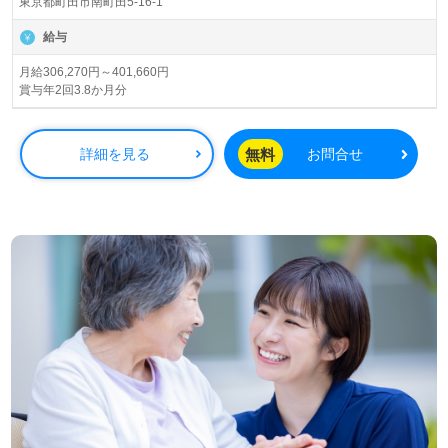
東京都町田市南町田5-16-1
イサービス、訪問介護、ショートステイ、地域包括支援セ
ンター、居宅介護支援事業を27事業所で展開されていま
給与
す。
月給306,270円～401,660円
賞与年2回3.8か月分
◎幅広い年代層の職員様が活躍中！『思いやること、気づ
くこと』職員様全員参加でご利用者様の笑顔が咲く事業所
様！◎
無料
詳細を見る
お問合せ
看護助手や介護職経験のある方はもちろん、これから介護
職を目指される方も幅広く募集します。特別養護老人ホー
ムでの勤務経験は問いません。職員様のやさしさ、思いや
りあふれる事業所様です。それぞれの成長に沿った教育研
修プログラム、中途採用の方もすぐに馴染める職場環境も
うれしいポイント！『ご利用者様お一人おひとりに寄り添
いたい』『資格取得を目指している、介護知識や技術力を
高めたい』『働きがいを感じながら仕事をしたい』『転職
で施設形態や環境を変えて働きたい』等の方も大歓迎で
す！募集詳細等、担当コンサルタントよりご案内します。
お問い合わせも遠慮なくお願いします。
全国の求人ご紹介！医療/福祉業界の正社員/パート仕事探
しは【ウィルオブ介護】＊求人情報収集、将来的に検討の