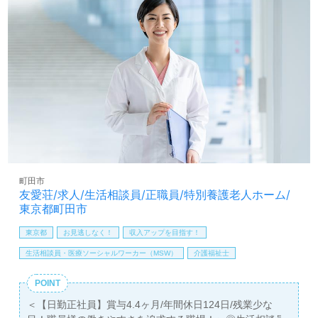
療・福祉業界に特化した転職支援を行うウィルオブ介護で
は、LINEやメール、お電話での相談が可能で、転職活動に
必要な情報を無料で提供しています。非公開求人も取り扱
っており、プロのコンサルタントと共にあなたのキャリア
をサポートします。お問い合わせをお待ちしております。
町田市
友愛荘/求人/生活相談員/正職員/特別養護老人ホーム/
東京都町田市
東京都
お見逃しなく！
収入アップを目指す！
生活相談員・医療ソーシャルワーカー（MSW）
介護福祉士
POINT
＜【日勤正社員】賞与4.4ヶ月/年間休日124日/残業少な