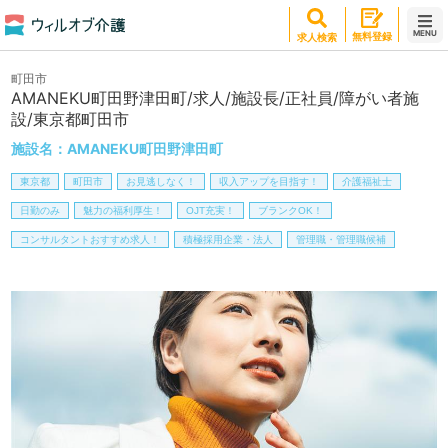
MENU
無料登録
求人検索
町田市
AMANEKU町田野津田町/求人/施設長/正社員/障がい者施
設/東京都町田市
施設名：
AMANEKU町田野津田町
東京都
町田市
お見逃しなく！
収入アップを目指す！
介護福祉士
日勤のみ
魅力の福利厚生！
OJT充実！
ブランクOK！
コンサルタントおすすめ求人！
積極採用企業・法人
管理職・管理職候補