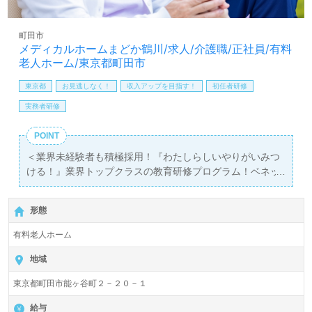
方も遠慮なく＊
LINE、メール、お電話などご希望に応じてお問い合わせ/ご
相談可能です。転職相談、求人紹介、年収交渉など完全無
町田市
料サービスをご利用いただけます。＜非公開求人も取扱い
メディカルホームまどか鶴川/求人/介護職/正社員/有料
あり！＞"転職支援"のプロと一緒に転職活動！お問い合わ
老人ホーム/東京都町田市
せお待ちしております。
東京都
お見逃しなく！
収入アップを目指す！
初任者研修
実務者研修
POINT
＜業界未経験者も積極採用！『わたしらしいやりがいみつ
ける！』業界トップクラスの教育研修プログラム！ベネッ
セグループ！＞◎介護職/正社員募集◎【月給252,000円～
302,500円 /賞与2回】＊初任者研修以上有資格者向け求人
形態
＊『鶴川駅』徒歩12分。
有料老人ホーム
入居定員58名（58室/全室個室）『メディカルホームまど
か鶴川』株式会社会社ベネッセスタイルケアBenesse Style
地域
Care Co.,Ltd. （本社：東京都西新宿） 様の運営です。従
東京都町田市能ヶ谷町２－２０－１
業員18,200人以上、26年の実績、全国に350拠点以上の有
料老人ホーム、教育/学童領域で事業展開されています。業
給与