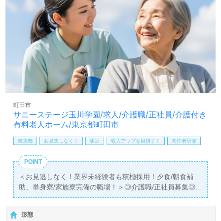
＜MSW、相談員紹介専任コンサルタント＞よりご案内しま
す。お問い合わせも遠慮なくお願いします。
医療/福祉業界の正社員/パート求人探しは【ウィルオブ介
護】＊求人情報収集、将来的に検討の方も遠慮なく＊
LINE、メール、お電話などご希望に応じてお問い合わせ/ご
相談可能です。転職相談、求人紹介、年収交渉など完全無
料サービスをご利用いただけます。＜非公開求人も取扱い
あり！＞"転職支援"のプロと一緒に転職活動！お問い合わ
せお待ちしております。
町田市
サニーステージ玉川学園/求人/介護職/正社員/介護付き
有料老人ホーム/東京都町田市
東京都
お見逃しなく！
駅近
収入アップを目指す！
初任者研修
POINT
＜お見逃しなく！業界未経験者も積極採用！夕食/朝食補
助、単身寮/家族寮完備の職場！＞◎介護職/正社員募集◎
【月給245,900円～265,900円/賞与2回】＊初任者研修以上
有資格者向け求人＊『玉川学園前駅』徒歩11分。
形態