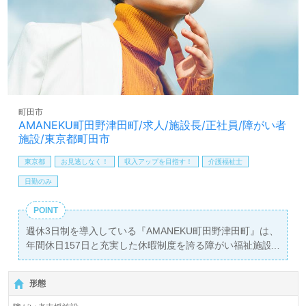
町田市
AMANEKU町田野津田町/求人/施設長/正社員/障がい者
施設/東京都町田市
東京都
お見逃しなく！
収入アップを目指す！
介護福祉士
日勤のみ
POINT
週休3日制を導入している『AMANEKU町田野津田町』は、
年間休日157日と充実した休暇制度を誇る障がい福祉施設
です。業界トップクラスの夜間人員配置（1:1）により、入
居者一人ひとりに対してきめ細やかな医療的ケアを提供で
形態
きる体制が整っています。この施設では、男性と女性がそ
れぞれ専用フロアに分かれており、入居定員は20名と少人