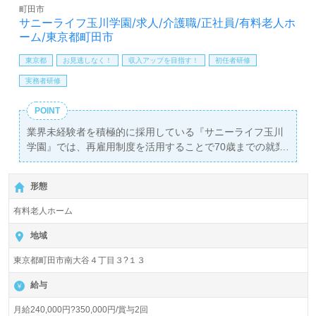
町田市
サニーライフ玉川学園/求人/介護職/正社員/有料老人ホ
ーム/東京都町田市
東京都
お見逃しなく！
収入アップを目指す！
初任者研修
実務者研修
POINT
業界未経験者を積極的に採用している『サニーライフ玉川
学園』では、再雇用制度を活用することで70歳までの就業
を目指せる職場環境を整えています。職場では「あなたに
出会えて良かった！」という言葉が飛び交い、笑顔あふれ
形態
る介護支援が実現されています。介護職の正社員を募集し
ており、月給は240,000円から350,000円で、年に2回の賞
有料老人ホーム
与も支給されます。この求人は初任者研修以上の資格を持
つ方を対象としていますが、看護助手や介護職経験者だけ
地域
でなく、これから介護職を目指す方にも広く門戸が開かれ
東京都町田市南大谷４丁目３?１３
ています。
給与
施設は入居定員56名、全室個室で、職員数は6,700名以上
という大規模な法人の一員です。充実したOJTや個々の成
月給240,000円?350,000円/賞与2回