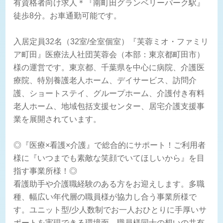
有資格者向け求人＊『南町田グランベリーパーク駅』
徒歩8分。お車通勤可能です。
入居定員32名（32室/全室個室）『芙蓉ミオ・ファミリ
ア町田』医療法人社団芙蓉会（本部：東京都町田市）
様の運営です。東京都、千葉県を中心に病院、介護医
療院、特別養護老人ホーム、デイサービス、訪問介
護、ショートステイ、グループホーム、介護付き有料
老人ホーム、地域包括支援センター、居宅介護支援事
業を展開されています。
◎『医療×看護×介護』で総合的にサポート！ご利用者
様に『いつまでも素敵な笑顔でいてほしいから』を目
指す事業所様！◎
看護助手や介護職経験のある方をお迎えします。多職
種、幅広い年代層の職員様が協力し合う事業所様で
す。ユニット型/少人数制でお一人おひとりに手厚いサ
ポートを実現できる環境面、職員様同士の想いの共有