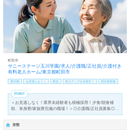
＜MSW、相談員紹介専任コンサルタント＞よりご案内しま
す。お問い合わせも遠慮なくお願いします。
医療/福祉業界の正社員/パート求人探しは【ウィルオブ介
護】＊求人情報収集、将来的に検討の方も遠慮なく＊
LINE、メール、お電話などご希望に応じてお問い合わせ/ご
相談可能です。転職相談、求人紹介、年収交渉など完全無
料サービスをご利用いただけます。＜非公開求人も取扱い
あり！＞"転職支援"のプロと一緒に転職活動！お問い合わ
せお待ちしております。
町田市
サニーステージ玉川学園/求人/介護職/正社員/介護付き
有料老人ホーム/東京都町田市
東京都
お見逃しなく！
駅近
収入アップを目指す！
初任者研修
POINT
＜お見逃しなく！業界未経験者も積極採用！夕食/朝食補
助、単身寮/家族寮完備の職場！＞◎介護職/正社員募集◎
【月給245,900円～265,900円/賞与2回】＊初任者研修以上
有資格者向け求人＊『玉川学園前駅』徒歩11分。
形態