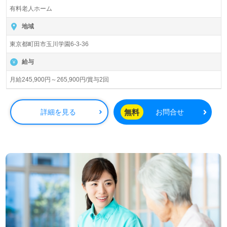
入居定員58名（50室/個室、2名部屋）『サニーステージ玉
有料老人ホーム
川学園』株式会社小俣組（本社：神奈川県横浜市）様の運
営です。神奈川県を中心に有料老人ホーム事業を展開され
地域
ています。
東京都町田市玉川学園6-3-36
◎『共に喜びを感じ、何気ない毎日を幸せに』。ご利用者
給与
お一人おひとりの『サニーステージ』をサポートされる事
業所様！◎
月給245,900円～265,900円/賞与2回
看護助手や介護職経験のある方はもちろん、これから介護
職を目指される方も幅広く募集します。ご利用者様の今ま
でとこれからに想いを寄せて、笑顔輝く暮らしの実現を目
無料
詳細を見る
お問合せ
指す事業所様です。手厚いOJT/研修制度、先輩職員様から
のあたたかなサポートもうれしいポイント！『ご利用者様
の”ここで良かった！”を働くみんなでサポートしたい』
『介護職を通じて”ありがとう”で溢れる仕事をしたい』
『働きがいを感じながら仕事をしたい』『転職で施設形態
や環境を変えて働きたい』等の方も大歓迎です。募集詳細
等、担当コンサルタントよりご案内します。お問い合わせ
も遠慮なくお願いします。
全国の求人ご紹介！医療/福祉業界の正社員/パート仕事探