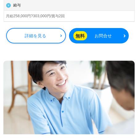
ころ」「叶えたいこと」を実現するための『フリープラ
給与
ン』を導入しており、個々のニーズに寄り添った介護を提
供しています。看護助手や介護職経験をお持ちの方には、
月給258,000円?303,000円/賞与2回
そのスキルを活かせる環境が整っています。また、充実し
た研修プログラムにより、入社後も継続的にスキルアップ
が可能です。明るく働きやすい職場環境が整っており、キ
無料
詳細を見る
お問合せ
ャリアアップを目指す方や転職を考えている方にも最適な
職場です。
東京都、神奈川県、埼玉県を中心に積極的に求人を行って
おり、自分の希望エリアで働くチャンスがあります。さら
に、ウィルオブ介護では、医療・福祉業界の求人情報を幅
広く提供しており、転職に関するサポートや相談も無料で
行っています。非公開求人も取り扱っているため、より多
くの選択肢から自分に合った職場を見つけることができま
す。転職活動を考えている方は、ぜひお気軽にお問い合わ
せください。