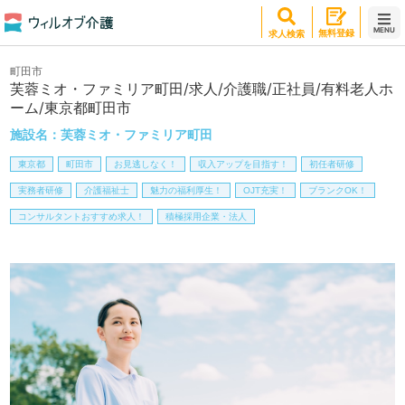
MENU
無料登録
求人検索
町田市
芙蓉ミオ・ファミリア町田/求人/介護職/正社員/有料老人ホ
ーム/東京都町田市
施設名：
芙蓉ミオ・ファミリア町田
東京都
町田市
お見逃しなく！
収入アップを目指す！
初任者研修
実務者研修
介護福祉士
魅力の福利厚生！
OJT充実！
ブランクOK！
コンサルタントおすすめ求人！
積極採用企業・法人