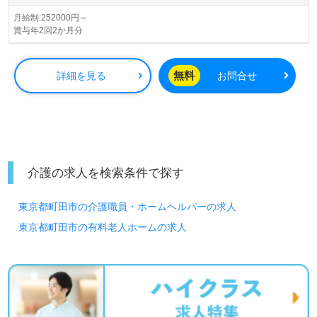
界トップクラスの施設数を誇り、ワンランク上の介護サー
ビスをご提供。資格支援制度や教育研修プログラムも充
月給制:252000円～
賞与年2回2か月分
実。『入社してよかった！』のお声も届く企業様です。
◎24時間看護職員様在籍のメディカルホーム！職員様同士
無料
詳細を見る
お問合せ
のフォロー体制抜群、研修制度充実の事業所様！◎
看護助手や介護職経験のある方はもちろん、これから介護
職を目指される方も幅広く募集します。幅広い年代層の方
が活躍中！明るい職場環境、自分の気持ちが伝えやすい環
境面もうれしいポイント！『ご利用者様のお役に立ちた
い、お一人おひとりに寄り添った介護を行いたい』『介護
知識や技術力を高めたい』『多彩なキャリアプランでなり
介護の求人を検索条件で探す
たい自分を目指したい』『施設形態や環境を変えて働きた
い』等の方も大歓迎です！募集詳細等、担当コンサルタン
東京都町田市の介護職員・ホームヘルパーの求人
トよりご案内します。お問い合わせも遠慮なくお願いしま
す。
東京都町田市の有料老人ホームの求人
医療/福祉業界の正社員/パート求人探しは【ウィルオブ介
護】＊求人情報収集、将来的に検討の方も遠慮なく＊
LINE、メール、お電話などご希望に応じてお問い合わせ/ご
相談可能です。転職相談、求人紹介、年収交渉など完全無
料サービスをご利用いただけます。＜非公開求人も取扱い