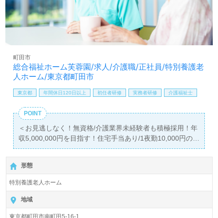
しは【ウィルオブ介護】＊求人情報収集、将来的に検討の
方も遠慮なく＊
LINE、メール、お電話などご希望に応じてお問い合わせ/ご
相談可能です。転職相談、求人紹介、年収交渉など完全無
料サービスをご利用いただけます。＜非公開求人も取扱い
あり！＞"転職支援"のプロと一緒に転職活動！お問い合わ
町田市
せお待ちしております。
総合福祉ホーム芙蓉園/求人/介護職/正社員/特別養護老
人ホーム/東京都町田市
東京都
年間休日120日以上
初任者研修
実務者研修
介護福祉士
POINT
＜お見逃しなく！無資格/介護業界未経験者も積極採用！年
収5,000,000円を目指す！住宅手当あり/1夜勤10,000円の
職場！＞
◎介護職/正社員募集◎【月給306,270円～401,660円/賞与
形態
2回】『町田グランベリーパーク駅』徒歩7分。
特別養護老人ホーム
入所定員190名（従来型個室/多床室）『総合福祉ホーム芙
蓉園』社会福祉法人芙蓉会（本部：東京都町田市）様の運
地域
営です。東京都、千葉県を中心に特別養護老人ホーム、デ
東京都町田市南町田5-16-1