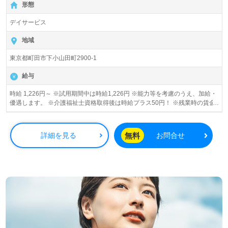
形態
デイサービス
地域
東京都町田市下小山田町2900-1
給与
時給 1,226円～ ※試用期間中は時給1,226円 ※能力等を考慮のうえ、加給・
優遇します。 ※介護福祉士資格取得後は時給プラス50円！ ※残業時の賃金
割増については法定通り支給
無料
詳細を見る
お問合せ