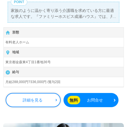
POINT
家族のように温かく寄り添う介護職を求めている方に最適
な求人です。『ファミリーホスピス成瀬ハウス』では、月
給288,000円から336,000円と高水準の給与を提供し、年2
回の賞与も支給されます。このホスピスは、特定疾患を抱
形態
える患者様に特化した医療対応型の施設で、入居定員は20
名と少人数制です。これにより、利用者様一人ひとりに対
有料老人ホーム
して深い関わりを持ち、心温まる介護を提供することが可
能です。
地域
東京都金森東4丁目1番地36号
看護助手や介護職の経験がある方を歓迎しており、ホスピ
スでの経験は不問です。新しい環境で自分の資格や経験を
給与
活かしたい方、また利用者様やそのご家族に寄り添いたい
という想いを持つ方には、特に魅力的な職場です。
月給288,000円?336,000円 /賞与2回
さらに、全国規模での求人情報を提供するウィルオブ介護
では、転職相談や求人紹介、年収交渉といったサービスを
無料
詳細を見る
お問合せ
完全無料で利用できます。非公開求人も取り扱っており、
専門のコンサルタントと共に理想的な職場を見つけるチャ
ンスがあります。あなたの新たなキャリアを支援するため
のサポート体制が整っていますので、ぜひお気軽にお問い