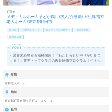
LINE、メール、お電話などご希望に応じてお問い合わせ/ご
相談可能です。転職相談、求人紹介、年収交渉など完全無
町田市
料サービスをご利用いただけます。＜非公開求人も取扱い
メディカルホームまどか鶴川/求人/介護職/正社員/有料
あり！＞"転職支援"のプロと一緒に転職活動！お問い合わ
老人ホーム/東京都町田市
せお待ちしております。
東京都
お見逃しなく！
収入アップを目指す！
初任者研修
実務者研修
POINT
＜業界未経験者も積極採用！『わたしらしいやりがいみつ
ける！』業界トップクラスの教育研修プログラム！ベネッ
セグループ！＞◎介護職/正社員募集◎【月給252,000円～
302,500円 /賞与2回】＊初任者研修以上有資格者向け求人
形態
＊『鶴川駅』徒歩12分。
有料老人ホーム
入居定員58名（58室/全室個室）『メディカルホームまど
か鶴川』株式会社会社ベネッセスタイルケアBenesse Style
地域
Care Co.,Ltd. （本社：東京都西新宿） 様の運営です。従
東京都町田市能ヶ谷町２－２０－１
業員18,200人以上、26年の実績、全国に350拠点以上の有
料老人ホーム、教育/学童領域で事業展開されています。業
給与