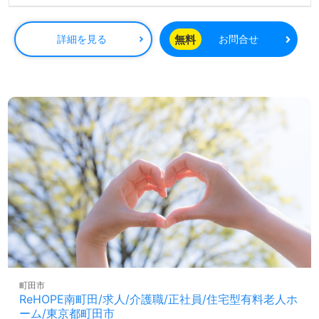
長に合わせた研修制度が整っており、様々な年代の職員が
活躍しているため、和やかな雰囲気の中でスキルを磨くこ
とが可能です。住宅手当を含む手厚い福利厚生も大きな魅
無料
詳細を見る
お問合せ
力で、利用者様一人ひとりに寄り添ったサービスを提供し
たい方、介護の知識や技術を高めたい方、転職を通じて新
たな環境での挑戦をしたい方も大歓迎です。
この求人に関する詳細は、専任のコンサルタントがしっか
りとサポートいたしますので、気軽にお問い合わせくださ
い。医療・福祉業界での正社員やパートの求人探しは、
【ウィルオブ介護】にお任せいただければ、非公開求人の
取り扱いや年収交渉など、完全無料でのサービスをご利用
できます。転職活動を成功に導くためのプロフェッショナ
ルとして、あなたのサポートをお待ちしております。
町田市
ReHOPE南町田/求人/介護職/正社員/住宅型有料老人ホ
ーム/東京都町田市