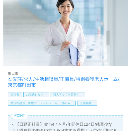
合わせください。
町田市
友愛荘/求人/生活相談員/正職員/特別養護老人ホーム/
東京都町田市
東京都
お見逃しなく！
収入アップを目指す！
生活相談員・医療ソーシャルワーカー（MSW）
介護福祉士
POINT
＜【日勤正社員】賞与4.4ヶ月/年間休日124日/残業少な
目！職員様の働きやすさを追求する職場！＞◎生活相談員/