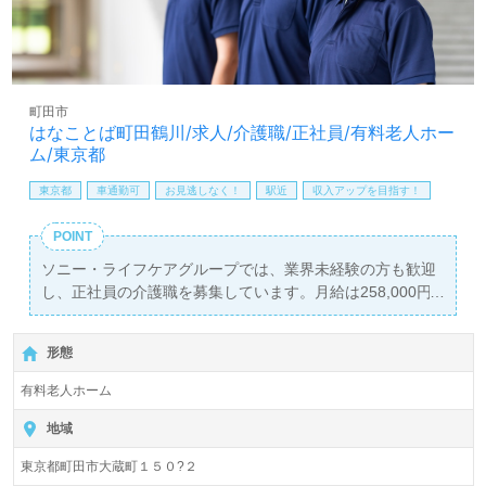
町田市
はなことば町田鶴川/求人/介護職/正社員/有料老人ホー
ム/東京都
東京都
車通勤可
お見逃しなく！
駅近
収入アップを目指す！
POINT
ソニー・ライフケアグループでは、業界未経験の方も歓迎
し、正社員の介護職を募集しています。月給は258,000円
から303,000円で、年2回の賞与も支給されるため、安定し
た収入を得ることが可能です。勤務地である「はなことば
形態
町田鶴川」は、鶴川駅から徒歩8分とアクセス良好で、お
車での通勤も可能です。入居定員42名の全室個室の施設環
有料老人ホーム
境は、プライバシーが守られ、ご利用者様の快適な生活を
支えます。
地域
東京都町田市大蔵町１５０?２
当施設では、ご利用者様の「やりたいこと」「行きたいと