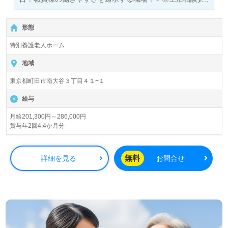
正社員募集◎
【月給201,300円～286,000円】＊介護福祉士、社会福祉
形態
士、精神保健福祉士有資格者向け求人＊『町田駅』徒歩17
分。
特別養護老人ホーム
入所定員110名（ユニット型個室/多床室）『特別養護老人
地域
ホーム友愛荘』社会福祉法人友愛十字会（本部：東京都世
東京都町田市南大谷３丁目４１−１
田谷区）様の運営です。東京都を中心に特別養護老人ホー
ム、デイサービス、ショートステイ、地域包括支援センタ
給与
ー、居宅介護支援事業を展開されています。
月給201,300円～286,000円
賞与年2回4.4か月分
◎外部研修『福祉職員キャリアパス対応生涯研修課程』実
施！支え合い、成長し合う職員様をバックアップされる事
業所様！◎
無料
詳細を見る
お問合せ
看護助手や介護職をベースに生活相談員経験のある方をお
迎えします。特別養護老人ホームでの勤務経験は問いませ
ん。充実のOJT、働きやすさ抜群の環境面、職員様同士の
チームワークも嬉しいポイント！『ご利用者様やご家族様
の想いに寄り添いたい』『相談員としての専門性を高めた
い』『メリハリつけて働きたい』『転職で施設形態や環境
を変えて働きたい』等の方も大歓迎です。こちらの求人は