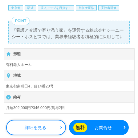
東京都
駅近
収入アップを目指す！
初任者研修
実務者研修
POINT
『看護と介護で寄り添う家』を運営する株式会社シーユー
シー・ホスピスでは、業界未経験者を積極的に採用してい
ます。この求人は、正社員の介護職を対象にしており、月
給302,000円から346,000円の給与体系を提供。さらに年2
形態
回の賞与があり、安定した収入が見込めます。また、最寄
りの南町田グランベリーパーク駅から徒歩9分、車通勤も
有料老人ホーム
可能なため、通勤に便利な立地です。
地域
当施設『Re HOPE南町田』は、入居定員54名を誇るホスピ
東京都南町田4丁目14番20号
ス型住宅で、急性期から緩和ケア、ターミナルケアまで幅
広い経験を持つ方が活躍できる環境です。特に、看護助手
給与
や介護職経験がある方はもちろん、これから介護職を目指
す方にも最適な職場です。ここでは、全ての職員が心を込
月給302,000円?346,000円/賞与2回
めてご利用者様の「生きること」に寄り添うことを大切に
しており、深い人間関係が築けるのが特徴です。
無料
詳細を見る
お問合せ
ご利用者様やそのご家族の想いを大切にし、資格や経験を