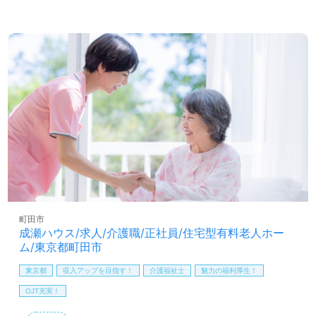
活かして専門性を高めるチャンスが豊富にあります。転職
を考えている方には、施設形態や環境を変えることで新た
な働き方を実現できる絶好のチャンスです。さらに、医
療・福祉業界に特化した転職支援を行うウィルオブ介護で
は、LINEやメール、お電話での相談が可能で、転職活動に
必要な情報を無料で提供しています。非公開求人も取り扱
っており、プロのコンサルタントと共にあなたのキャリア
をサポートします。お問い合わせをお待ちしております。
町田市
成瀬ハウス/求人/介護職/正社員/住宅型有料老人ホー
ム/東京都町田市
東京都
収入アップを目指す！
介護福祉士
魅力の福利厚生！
OJT充実！