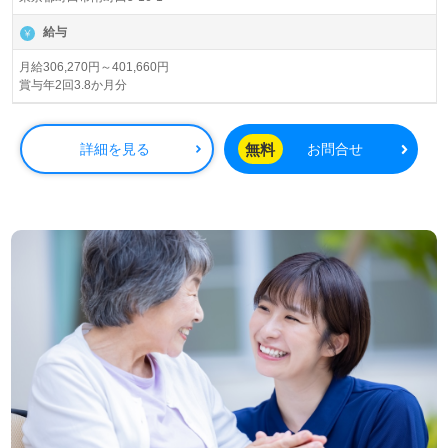
イサービス、訪問介護、ショートステイ、地域包括支援セ
ンター、居宅介護支援事業を27事業所で展開されていま
給与
す。
月給306,270円～401,660円
賞与年2回3.8か月分
◎幅広い年代層の職員様が活躍中！『思いやること、気づ
くこと』職員様全員参加でご利用者様の笑顔が咲く事業所
様！◎
無料
詳細を見る
お問合せ
看護助手や介護職経験のある方はもちろん、これから介護
職を目指される方も幅広く募集します。特別養護老人ホー
ムでの勤務経験は問いません。職員様のやさしさ、思いや
りあふれる事業所様です。それぞれの成長に沿った教育研
修プログラム、中途採用の方もすぐに馴染める職場環境も
うれしいポイント！『ご利用者様お一人おひとりに寄り添
いたい』『資格取得を目指している、介護知識や技術力を
高めたい』『働きがいを感じながら仕事をしたい』『転職
で施設形態や環境を変えて働きたい』等の方も大歓迎で
す！募集詳細等、担当コンサルタントよりご案内します。
お問い合わせも遠慮なくお願いします。
全国の求人ご紹介！医療/福祉業界の正社員/パート仕事探
しは【ウィルオブ介護】＊求人情報収集、将来的に検討の
方も遠慮なく＊