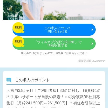
無料
この
求人について
問い合わせる
無料
「ウィルオブ介護公式LINE」で
情報収集する
即応募にはなりませんので、お気軽にお問合せください
最新更新日:2025/10/04
この求人のポイント
＜賞与3.85ヶ月！ご利用者様1.83名に対し、職員様1名
の手厚いサポートが自慢の職場！＞◎介護職/正社員募
集◎【月給241,500円～261,500円】＊初任者研修以上