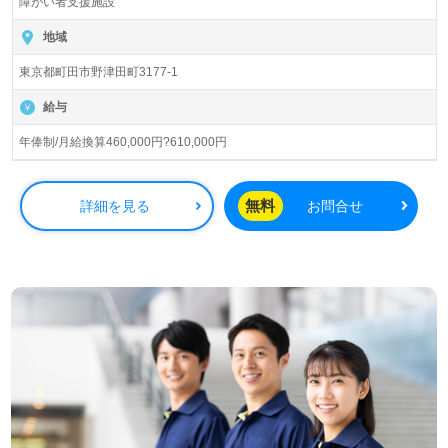
障がい者支援施設
数制を採用しているため、個別のニーズに寄り添った支援
が可能です。
地域
東京都町田市野津田町3177-1
正社員としての役割は、施設長で、年俸制（月給換算
460,000円?610,000円）となっており、介護福祉士または
給与
サービス管理責任者の資格を持つ方を対象にしています。
看護助手や介護職の経験がある方、さらには管理職経験を
年俸制/月給換算460,000円?610,000円
お持ちの方を歓迎します。ICT機器（見守りセンサー、ナ
ースコール、介護記録ソフトなど）を導入しており、効率
的な業務運営が実現されています。
無料
詳細を見る
お問合せ
充実のOJTと研修制度が整っているため、未経験の方でも
安心して働き始めることができます。ご利用者様やそのご
家族に安心していただける施設づくりに貢献したい方、障
がい福祉への熱い想いを持っている方、またキャリアを新
たに築きたい方に最適な環境です。転職をお考えの方は、
ウィルオブ介護を通じて、完全無料の転職支援サービスを
ご利用いただけます。LINEやメール、お電話での相談も受
け付けており、非公開求人の情報も取り扱っています。ぜ
ひお気軽にお問い合わせください。