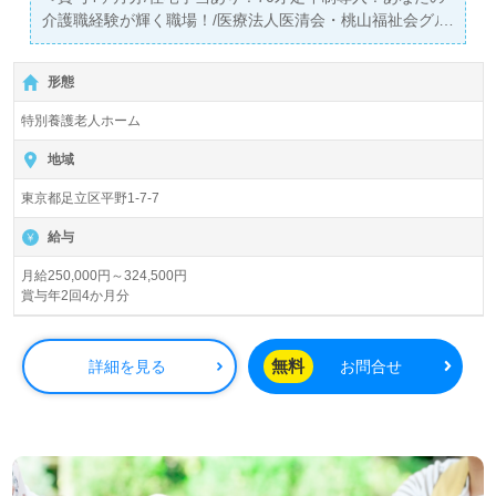
介護職経験が輝く職場！/医療法人医清会・桃山福祉会グル
ープ！＞
◎介護職/正社員募集◎【月給250,000円～324,500円/賞与
形態
2回】＊国家資格介護福祉士有資格者向け求人＊『大師前
駅』徒歩5分。お車通勤可能です。
特別養護老人ホーム
入所定員100名（ユニット型/全室個室）『特別養護老人ホ
地域
ームピオーネ西新井』医療法人医清会・桃山福祉会グルー
東京都足立区平野1-7-7
プ/社会福祉法人桃山福祉会（本部：岡山県岡山市）様の運
営です。岡山県、東京都を中心に訪問看護/介護、特別養護
給与
老人ホーム、デイサービス、ショートステイ事業を展開さ
れています。
月給250,000円～324,500円
賞与年2回4か月分
◎幅広い年代層の職員様が活躍中！『ご家族と一緒にいる
ようなあたたかい生活環境』をプロデュースされる事業所
無料
詳細を見る
お問合せ
様！◎
看護助手や介護職経験のある方をお迎えします。特別養護
老人ホームでの勤務経験は問いません。充実のOJT/各種研
修制度、職員様同士のチームワークも働くあなたのモチベ
ーションに！『ご利用者様お一人おひとりに寄り添いた
い、資格/経験を活かしたい』『働きがいを感じながら仕事