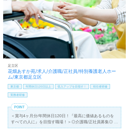
をしたい』『ご利用者様のお役に立てるキャリアを描きた
い』『転職で施設形態や環境を変えて働きたい』等の方も
大歓迎です。募集詳細等、担当コンサルタントよりご案内
します。お問い合わせも遠慮なくお願いします。
全国の求人ご紹介！医療/福祉業界の正社員/パート求人探
しは【ウィルオブ介護】＊求人情報収集、将来的に検討の
方も遠慮なく＊
LINE、メール、お電話などご希望に応じてお問い合わせ/ご
相談可能です。転職相談、求人紹介、年収交渉など完全無
料サービスをご利用いただけます。＜非公開求人も取扱い
足立区
あり！＞"転職支援"のプロと一緒に転職活動！お問い合わ
花畑あすか苑/求人/介護職/正社員/特別養護老人ホー
せお待ちしております。
ム/東京都足立区
東京都
年間休日120日以上
収入アップを目指す！
初任者研修
実務者研修
POINT
＜賞与4ヶ月分/年間休日120日！『最高に価値あるものを
すべての人に』を目指す職場！＞◎介護職/正社員募集◎
【月給225,000円～260,000円】＊初任者研修以上有資格者