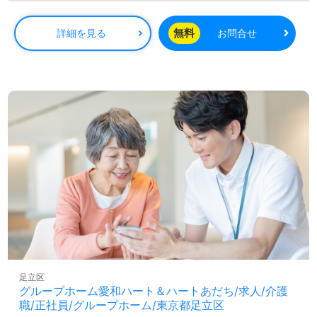
暇制度（春季、夏季、冬季）もあり、プライベートと仕事
の両立が可能です。
無料
詳細を見る
お問合せ
再雇用制度を導入しており、70歳までの就業を目指せるた
め、長期的に安定したキャリアを築くことができます。ご
利用者様の役に立ちたい、介護知識を深めたい、働きがい
を感じて仕事をしたいという方にとって、理想的な職場で
す。求人情報や詳細については、担当コンサルタントが丁
寧にご案内いたしますので、お気軽にお問い合わせくださ
い。
また、全国の医療・福祉業界の求人情報を取り扱い、転職
支援サービスも完全無料で提供しています。LINEやメー
ル、お電話での相談も可能で、個別のニーズに応じた求人
紹介や年収交渉のサポートを行っています。非公開求人も
多数取り扱っており、転職活動を支援するプロと共に新た
な一歩を踏み出してみませんか。お問い合わせをお待ちし
ております。
足立区
グループホーム愛和ハート＆ハートあだち/求人/介護
職/正社員/グループホーム/東京都足立区