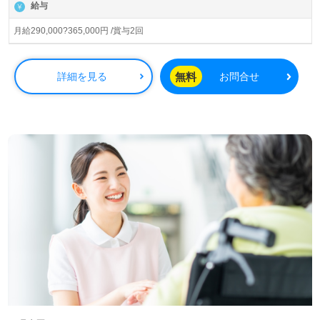
研修プログラムを用意しています。先輩職員からの丁寧な
給与
指導やサポートがあるため、安心して成長できる環境で
す。個別対応を重視し、定員25名の全室個室の施設では、
月給290,000?365,000円 /賞与2回
一人ひとりの利用者様に寄り添った介護サービスを提供し
ています。
無料
詳細を見る
お問合せ
また、将来的にはキャリアアップも目指せる環境が整って
おり、エリアリーダーや介護リーダーとしてのモデル年収
も示されています。転職を考えている方にとって、充実し
た支援体制が整っている当施設での勤務は、大きなメリッ
トとなるでしょう。お車での通勤も可能で、アクセスも良
好です。興味がある方は、ぜひ詳細をお問い合わせくださ
い。あなたの新しいキャリアの一歩を、私たちが全力でサ
ポートいたします。