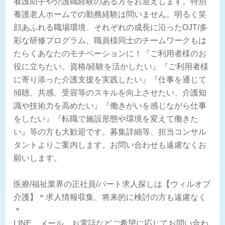
看護助手や介護職経験のある方をお迎えします。特別
養護老人ホームでの勤務経験は問いません。明るく笑
顔あふれる職場環境、それぞれの成長に沿ったOJT/多
彩な研修プログラム、職員様同士のチームワークもは
たらくあなたのモチベーションに！『ご利用者様のお
役に立ちたい、資格/経験を活かしたい』『ご利用者様
に寄り添った介護支援を実践したい』『仕事を通じて
傾聴、共感、受容等のスキルを向上させたい、介護知
識や技術力を高めたい』『働きがいを感じながら仕事
をしたい』『転職で施設形態や環境を変えて働きた
い』等の方も大歓迎です。募集詳細等、担当コンサル
タントよりご案内します。お問い合わせも遠慮なくお
願いします。
医療/福祉業界の正社員/パート求人探しは【ウィルオブ
介護】＊求人情報収集、将来的に検討の方も遠慮なく
＊
LINE、メール、お電話などご希望に応じてお問い合わ