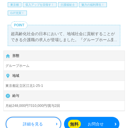
東京都
収入アップを目指す！
介護福祉士
魅力の福利厚生！
OJT充実！
POINT
超高齢化社会の日本において、地域社会に貢献することが
できる介護職の求人が登場しました。『グループホーム愛
和ハート＆ハートあだち』での正社員募集では、月給
248,000円から310,000円、賞与も年2回支給される魅力的
形態
な条件が整っています。国家資格を持つ介護福祉士の方を
歓迎し、駅から徒歩6分の便利な立地に加え、車通勤も可
グループホーム
能です。
地域
このグループホームでは、18名のご利用者様を2ユニット
東京都足立区江北1-25-1
に分けてお世話し、利用者一人ひとりに寄り添った介護を
提供しています。職員の温かいハートが中心にあり、『人
給与
のため、人々の未来を支え、日本を元気に！』という明確
なミッションのもと、働く環境は非常に明るく、チームワ
月給248,000円?310,000円/賞与2回
ークも抜群です。
看護助手や介護職の経験がある方はもちろん、グループホ
無料
詳細を見る
お問合せ