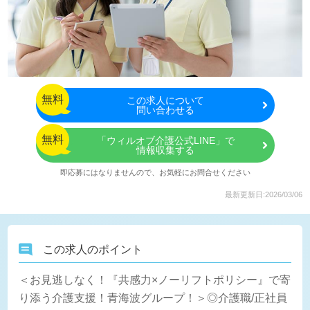
無料
この
求人について
問い合わせる
無料
「ウィルオブ介護公式LINE」で
情報収集する
即応募にはなりませんので、お気軽にお問合せください
最新更新日:2026/03/06
この求人のポイント
＜お見逃しなく！『共感力×ノーリフトポリシー』で寄
り添う介護支援！青海波グループ！＞◎介護職/正社員