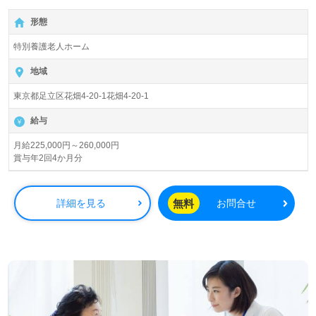
向け求人＊『竹ノ塚駅、瀬駅』より路線バスが便利です。
形態
入所定員100名（ユニット型/全室個室）『花畑あすか苑』
特別養護老人ホーム
社会福祉法人聖風会（本部：東京都足立区）様の運営で
す。東京都を中心に特別養護老人ホーム、ショートステ
地域
イ、デイサービス、グループホーム、ヘルパーステーショ
東京都足立区花畑4-20-1花畑4-20-1
ン、居宅介護支援、地域包括支援センターを展開されてい
ます。
給与
◎『相手の立場で見る、聴く、考える』。相手と自分の笑
月給225,000円～260,000円
賞与年2回4か月分
顔、ご利用者様らしく生きることを大切にされる事業所
様！◎
看護助手や介護職経験のある方をお迎えします。特別養護
無料
詳細を見る
お問合せ
老人ホームでの勤務経験は問いません。一緒に働く『仲
間』を大切にするカルチャー、充実のOJTや研修プログラ
ムもうれしいポイント！『ご利用者様の想いに寄り添いた
い』『介護知識や技術力を高めたい』『同僚とのチームワ
ークや喜びを感じながら働きたい、ご利用者様のお役に立
てるキャリアを描きたい』『施設形態や環境を変えて働き
たい』等の方も大歓迎です！募集詳細等、担当コンサルタ
ントよりご案内します。お問い合わせも遠慮なくお願いし