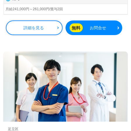
◎『気持ちにゆとりを持って働けます。アットホームな職
場環境も嬉しいです。』等のお声も届く事業所様！◎
月給241,000円～261,000円/賞与2回
看護助手や介護職経験のある方をお迎えします。幅広い年
代層の方が活躍中！あたたかな職場の雰囲気、働きやすい
職場環境、職員様同士のチームワークも嬉しいポイント！
無料
詳細を見る
お問合せ
『少人数制でお一人おひとりに寄り添った介護を行いた
い』『比較的介護度低めのサ高住で働きたい』『転職で施
設形態や環境を変えて働きたい』等の方も大歓迎です。募
集詳細等、担当コンサルタントよりご案内します。お問い
合わせも遠慮なくお願いします。
医療/福祉業界の正社員/パート仕事探しは【ウィルオブ介
護】＊求人情報収集、将来的に検討の方も遠慮なく＊
LINE、メール、お電話などご希望に応じてお問い合わせ/ご
相談可能です。転職相談、求人紹介、年収交渉など完全無
料サービスをご利用いただけます。＜非公開求人も取扱い
あり！＞"転職支援"のプロと一緒に転職活動！お問い合わ
せお待ちしております。
足立区