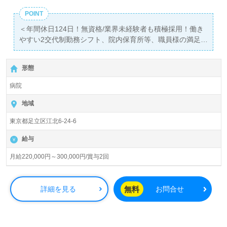
POINT
＜年間休日124日！無資格/業界未経験者も積極採用！働き
やすい2交代制勤務シフト、院内保育所等、職員様の満足
度向上に積極的な職場！＞◎看護助手/正社員募集◎【月給
220,000円～300,000円/賞与2回】『西新井大師西駅』徒歩
形態
5分。
病院
総病床数138床（一般病棟106床、地域包括ケア病棟30
床）『東京北部病院』医療法人社団けいせい会 （本部：
地域
東京都足立区）様の運営です。東京都を中心に19の専門外
東京都足立区江北6-24-6
来を持つ病院を展開されています。
給与
◎幅広い年代層の方が活躍中！『One for All All for
One！』のチームワークを大切に、『生命・幸福・未来』
月給220,000円～300,000円/賞与2回
を目指す病院様！◎
看護助手や介護職経験のある方はもちろん、これから介護
職を目指される方も幅広く募集します。病院での勤務経験
無料
詳細を見る
お問合せ
は問いません。手厚いOJT/研修制度、中途採用の方もすぐ
に馴染んでいただける環境面もうれしいポイント！『患者
様のお役に立ちたい』『チーム医療の一員として働きた