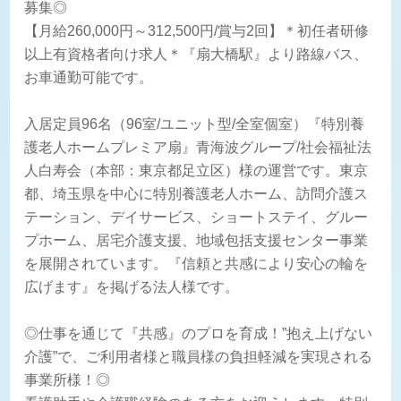
募集◎
【月給260,000円～312,500円/賞与2回】＊初任者研修
以上有資格者向け求人＊『扇大橋駅』より路線バス、
お車通勤可能です。
入居定員96名（96室/ユニット型/全室個室）『特別養
護老人ホームプレミア扇』青海波グループ/社会福祉法
人白寿会（本部：東京都足立区）様の運営です。東京
都、埼玉県を中心に特別養護老人ホーム、訪問介護ス
テーション、デイサービス、ショートステイ、グルー
プホーム、居宅介護支援、地域包括支援センター事業
を展開されています。『信頼と共感により安心の輪を
広げます』を掲げる法人様です。
◎仕事を通じて『共感』のプロを育成！”抱え上げない
介護”で、ご利用者様と職員様の負担軽減を実現される
事業所様！◎