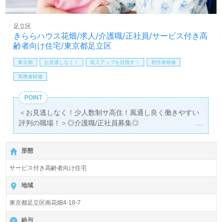
しは【ウィルオブ介護】＊求人情報収集、将来的検討の方
も遠慮なく＊
LINE、メール、お電話などご希望に応じてお問い合わせ/ご
足立区
相談可能です。転職相談、求人紹介、年収交渉など完全無
きららハウス花畑/求人/介護職/正社員/サービス付き高
料サービスをご利用いただけます。＜非公開求人も取扱い
齢者向け住宅/東京都足立区
あり！＞"転職支援"のプロと一緒に転職活動！お問い合わ
せお待ちしております。
東京都
お見逃しなく！
収入アップを目指す！
初任者研修
実務者研修
POINT
＜お見逃しなく！少人数制サ高住！風通し良く働きやすい
評判の職場！＞◎介護職/正社員募集◎
【月給241,000円～261,000円/賞与2回】＊初任者研修以上
有資格者向け求人＊『六町駅』徒歩15分。
形態
入居定員22名（全室個室）『きららハウス花畑』株式会社
サービス付き高齢者向け住宅
グッドスタッフ（本部：東京都渋谷区）様の運営です。東
京都を中心にサービス付き高齢者向け住宅、訪問介護、通
地域
所介護、福祉用具貸与/販売、居宅介護支援事業を展開され
東京都足立区南花畑4-18-7
ています。
給与