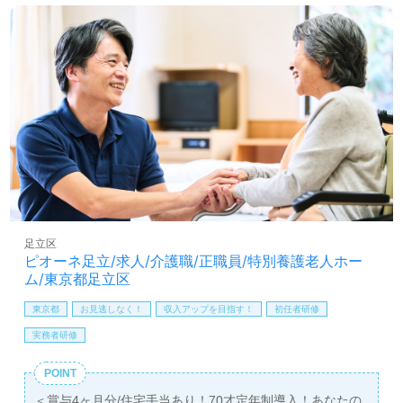
い、介護知識や技術力を高めたい』『転職でキャリアチェ
ンジを実現したい、施設形態や環境を変えて働きたい』等
の方も大歓迎です。募集詳細等、担当コンサルタントより
ご案内します。お問い合わせも遠慮なくお願いします。
全国の求人ご紹介！医療/福祉業界の正社員/パート求人探
しは【ウィルオブ介護】＊求人情報収集、将来的に検討の
方も遠慮なく＊
LINE、メール、お電話などご希望に応じてお問い合わせ/ご
相談可能です。転職相談、求人紹介、年収交渉など完全無
料サービスをご利用いただけます。＜非公開求人も取扱い
あり！＞"転職支援"のプロと一緒に転職活動！お問い合わ
せお待ちしております。
足立区
ピオーネ足立/求人/介護職/正職員/特別養護老人ホー
ム/東京都足立区
東京都
お見逃しなく！
収入アップを目指す！
初任者研修
実務者研修
POINT
＜賞与4ヶ月分/住宅手当あり！70才定年制導入！あなたの