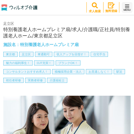
MENU
無料登録
求人検索
足立区
特別養護老人ホームプレミア扇/求人/介護職/正社員/特別養
護老人ホーム/東京都足立区
施設名：
特別養護老人ホームプレミア扇
東京都
足立区
車通勤可
収入アップを目指す！
住宅手当
魅力の福利厚生！
OJT充実！
ブランクOK！
コンサルタントおすすめ求人！
積極採用企業・法人
お見逃しなく！
駅近
初任者研修
実務者研修
介護福祉士