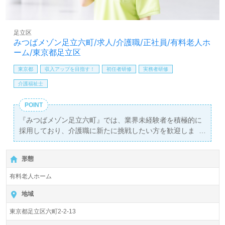
足立区
みつばメゾン足立六町/求人/介護職/正社員/有料老人ホ
ーム/東京都足立区
東京都
収入アップを目指す！
初任者研修
実務者研修
介護福祉士
POINT
『みつばメゾン足立六町』では、業界未経験者を積極的に
採用しており、介護職に新たに挑戦したい方を歓迎しま
す。当施設は、週休2日制を採用し、曜日固定での勤務が
可能なため、プライベートと仕事の両立がしやすい環境を
形態
提供しています。月給は290,000円から365,000円、さらに
年2回の賞与も支給されるため、安定した収入を得ること
有料老人ホーム
ができます。
地域
介護職として働く中で、看護助手や介護経験がある方はも
東京都足立区六町2-2-13
ちろん、これから介護の世界に飛び込む方々にも充実した