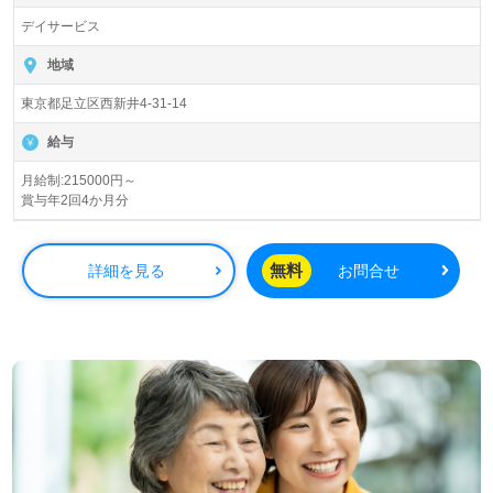
全国の求人ご紹介！医療/福祉業界の正社員/パート仕事探
デイサービス
しは【ウィルオブ介護】＊求人情報収集、将来的に検討の
方も遠慮なく＊
地域
LINE、メール、お電話などご希望に応じてお問い合わせ/ご
東京都足立区西新井4-31-14
相談可能です。転職相談、求人紹介、年収交渉など完全無
料サービスをご利用いただけます。＜非公開求人も取扱い
給与
あり！＞"転職支援"のプロと一緒に転職活動！お問い合わ
せお待ちしております。
月給制:215000円～
賞与年2回4か月分
無料
詳細を見る
お問合せ