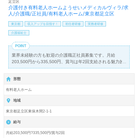
足立区
介護付き有料老人ホームようせいメディカルヴィラ/求
人/介護職/正社員/有料老人ホーム/東京都足立区
東京都
収入アップを目指す！
初任者研修
実務者研修
介護福祉士
POINT
業界未経験の方も歓迎の介護職正社員募集です。月給
203,500円から335,500円、賞与は年2回支給される魅力的
な待遇が整っています。勤務地は、入居定員60名の『介護
付き有料老人ホームようせいメディカルヴィラ』で、東京
形態
都足立区に位置する医療法人社団容生会が運営していま
す。アクセスも良好で、竹ノ塚駅から路線バスが利用でき
有料老人ホーム
るため、通勤も便利です。
地域
当施設では、幅広い年代層の職員が活躍しており、先輩職
東京都足立区東保木間2-1-1
員からの手厚いOJTや充実したe-ラーニング等の研修プロ
グラムが用意されています。介護職の経験がある方はもち
給与
ろん、未経験の方でも安心して学びながら成長できる環境
です。風通しの良い職場文化が根付いており、年3回の休
月給203,500円?335,500円/賞与2回