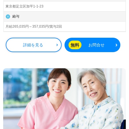
ービス付き高齢者向け住宅、介護付き/住宅型有料老人ホー
東京都足立区加平1-1-23
ム、全国95棟の『ドーミーイン』ビジネスホテル事業、全
国42棟のリゾートホテル事業、全国500か所以上の寮事業
給与
を展開されています。新規オープン予定事業所も続々誕生
予定！『食・住・泊』をテーマに『顧客第一』を『会社の
月給265,035円～357,035円/賞与2回
心』とされるプライム市場上場企業様です。
◎『職員様の専門知識/技能』×『最先端見守りAIセンサ
無料
詳細を見る
お問合せ
ー、インカムの積極採用』で、ご利用者様のシニアライフ
をサポート！◎
看護助手や介護職経験のある方をお迎えします。幅広い年
代層の方が活躍中！明るい職場環境、職員様同士のチーム
ワーク抜群の事業所様です。『ご利用者様のやってみた
い！をサポートしたい』『メリハリをつけて働きたい、希
望休の取りやすい職場で働きたい』『働きがいを感じなが
ら仕事をしたい、ご利用者様のお役に立てるキャリアを描
きたい』『施設形態や環境を変えて仕事をしたい』等の方
も大歓迎です！募集詳細等、担当コンサルタントよりご案
内します。お問い合わせも遠慮なくお願いします。
全国の求人ご紹介！医療/福祉業界の正社員/パート求人探