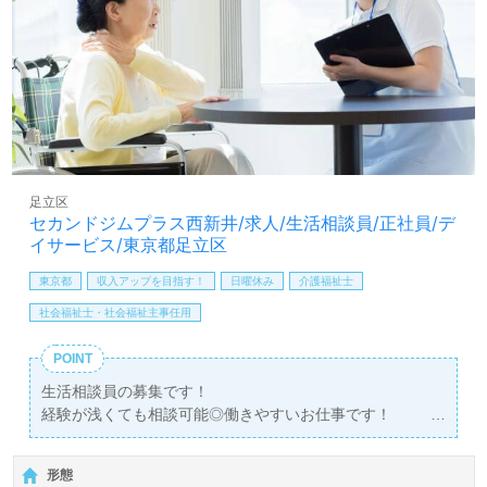
ます。
全国の求人ご紹介！医療/福祉業界の正社員/パート仕事探
しは【ウィルオブ介護】＊求人情報収集、将来的に検討の
方も遠慮なく＊
LINE、メール、お電話などご希望に応じてお問い合わせ/ご
相談可能です。転職相談、求人紹介、年収交渉など完全無
料サービスをご利用いただけます。＜非公開求人も取扱い
あり！＞"転職支援"のプロと一緒に転職活動！お問い合わ
足立区
せお待ちしております。
セカンドジムプラス西新井/求人/生活相談員/正社員/デ
イサービス/東京都足立区
東京都
収入アップを目指す！
日曜休み
介護福祉士
社会福祉士・社会福祉主事任用
POINT
生活相談員の募集です！
経験が浅くても相談可能◎働きやすいお仕事です！
残業が少なくてアフターファイブを充実させる事ができる
職場環境です！
形態