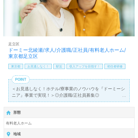
足立区
ドーミー北綾瀬/求人/介護職/正社員/有料老人ホーム/
東京都足立区
東京都
お見逃しなく！
駅近
収入アップを目指す！
初任者研修
POINT
＜お見逃しなく！ホテル/寮事業のノウハウを『ドーミーシ
ニア』事業で実現！＞◎介護職/正社員募集◎
【月給265,035円～357,035円/賞与2回】＊初任者研修以上
有資格者向け求人＊『綾瀬駅』徒歩9分。
形態
入居定員37名（37室/全室個室）『ドーミー北綾瀬』株式
有料老人ホーム
会社共立メンテナンス（本社：東京都千代田区）様の運営
です。従業員数5,939名以上、東京都、埼玉県を中心にサ
地域