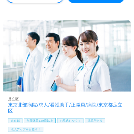
ームでの勤務経験がなくても大歓迎です。「ご利用者様の
お役に立ちたい」「認知症関連の資格を取得したい」「新
しい環境でチャレンジしたい」といった意欲を持つ方にと
って、最適な職場となることでしょう。また、求職者には
担当コンサルタントがしっかりサポートし、求人情報の提
供や転職相談も無料で行っています。非公開求人も多数取
り扱っているため、幅広い選択肢から自分に合った職場を
見つけるチャンスがあります。ぜひ、この機会に新たな一
歩を踏み出してみませんか。
足立区
東京北部病院/求人/看護助手/正職員/病院/東京都足立
区
東京都
年間休日120日以上
お見逃しなく！
託児所あり
収入アップを目指す！