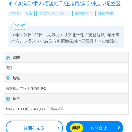
すずき病院/求人/看護助手/正職員/病院/東京都足立区
東京都
駅近
収入アップを目指す！
無資格OK！
初任者研修
POINT
＜年間休日122日！人気のエリア北千住！実務経験1年未満
の方、ブランクのある方も積極採用の病院様！＞◎看護助
手/正社員募集◎【月給200,000円～300,000円/賞与2回】
＊資格がこれからの方もご応募可能！＊『北千住駅』徒歩
形態
10分。
病院
総病床数110床（一般病床60床、障がい者病床50床）『す
ずき病院』医療法人すずき病院（本部：東京都足立区）様
地域
の運営です。東京都を中心に10の診療科を持つ病院を展開
東京都足立区千住寿町8-2
されています。
給与
◎幅広い年代層の方が活躍中！こころをひとつに！『職員
様が一体となってより良い医療』を目指す病院様！◎
月給200,000円～300,000円/賞与2回
看護助手や介護職経験のある方をお迎えします。病院での
勤務経験は問いません。手厚いOJT/研修制度、先輩職員様
からのあたたかなサポート、スムーズな多職種連携体制、
無料
詳細を見る
お問合せ