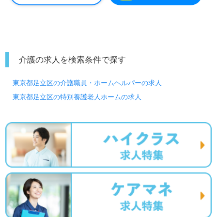
働きやすい環境づくり、食事代補助制度等の手厚い福利厚
生もうれしいポイント！『地域の患者様のお役に立ちた
い、患者様お一人おひとりに寄り添いたい』『資格取得を
目指している、介護知識や技術力を高めたい』『チーム医
療の一員として患者様のお役に立てるキャリアを描きた
い』『転職で施設形態や環境を変えて働きたい』等の方も
介護の求人を検索条件で探す
大歓迎です。募集詳細等、担当コンサルタントよりご案内
します。お問い合わせも遠慮なくお願いします。
東京都足立区の介護職員・ホームヘルパーの求人
全国の求人ご紹介！医療/福祉業界の正社員/パート求人探
東京都足立区の特別養護老人ホームの求人
しは【ウィルオブ介護】＊求人情報収集、将来的検討の方
も遠慮なく＊
LINE、メール、お電話などご希望に応じてお問い合わせ/ご
相談可能です。転職相談、求人紹介、年収交渉など完全無
料サービスをご利用いただけます。＜非公開求人も取扱い
あり！＞"転職支援"のプロと一緒に転職活動！お問い合わ
せお待ちしております。