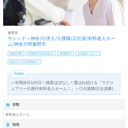
医療/福祉業界の正社員/パート求人探しは【ウィルオブ介
護】＊求人情報収集、将来的に検討の方も遠慮なく＊
LINE、メール、お電話などご希望に応じてお問い合わせ/ご
相談可能です。転職相談、求人紹介、年収交渉など完全無
料サービスをご利用いただけます。＜非公開求人も取扱い
秦野市
あり！＞"転職支援"のプロと一緒に転職活動！お問い合わ
サンシティ神奈川/求人/介護職/正社員/有料老人ホー
せお待ちしております。
ム/神奈川県秦野市
神奈川県
年間休日120日以上
車通勤可
お見逃しなく！
収入アップを目指す！
POINT
＜年間休日120日！残業ほぼなし！選ばれ続ける『ラグジ
ュアリー介護付有料老人ホーム！』＞◎介護職/正社員募集
◎
【月給290,600円～320,000円】＊初任者研修以上有資格者
形態
向け求人＊『秦野駅』より路線バス、お車通勤可能です。
有料老人ホーム
入居定員490名（全室個室）『サンシティ神奈川』株式会
社ハーフ・センチュリー・モア（本社：東京都港区）様の
地域