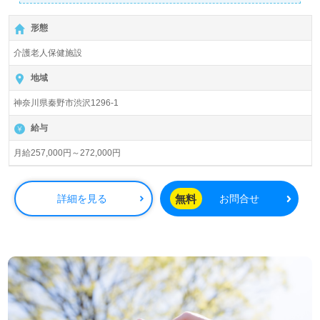
【月給257,000円～272,000円】＊初任者研修以上有資格者
向け求人＊『渋沢駅』徒歩20分。お車通勤可能です。
形態
入居定員148名（従来型個室/多床室）『介護老人保健施設
介護老人保健施設
めぐみの里』医療法人社団 佑樹会（本部：東京都昭島市）
様の運営です。東京都、神奈川県を中心に介護老人保健施
地域
設、通所リハビリテーション、ショートステイ、居宅介護
神奈川県秦野市渋沢1296-1
支援事業所を展開されています。基本理念『希望と生きが
いのある医療福祉の創造』を掲げていらっしゃる法人様で
給与
す。
月給257,000円～272,000円
◎幅広い年齢層の職員様が活躍中！ショートステイ、通所
リハビリテーション併設の事業所様！◎
看護助手や介護職経験のある方をお迎えします。介護老人
無料
詳細を見る
お問合せ
保健施設での勤務経験は問いません。先輩職員様からの丁
寧親切なOJT、それぞれの成長に沿った研修プログラム、
働きやすい環境面、手厚い福利厚生、建設的な意見交換が
できるカルチャーもおすすめポイント！『ご利用者様のお
役に立ちたい、経験を活かしたい』『風通しの良い職場で
働きたい』『仕事を通じて成長したい、専門性を高めた
い』『転職で収入アップ、キャリアアップを実現したい』
『施設形態、環境を変えて働きたい』等の方も大歓迎で