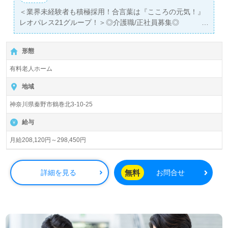
＜業界未経験者も積極採用！合言葉は『こころの元気！』
レオパレス21グループ！＞◎介護職/正社員募集◎
【月給208,120円～298,450円】＊初任者研修以上有資格者
向け求人＊『三咲駅』徒歩14分。お車通勤可能です。
形態
入居定員18名（18室/全室個室）『あずみ苑グランデ鶴
有料老人ホーム
巻』株式会社レオパレス21グループ/株式会社アズ・ライフ
ケア（本社：東京都中野区）様の運営です。従業員数
地域
1,300名以上、茨城県、栃木県、群馬県、埼玉県、千葉
神奈川県秦野市鶴巻北3-10-25
県、東京都、神奈川県、岐阜県、静岡県、愛知県を中心に
87ヶ所の有料老人ホーム『あすみ苑』をブランド展開され
給与
ている企業様です。
月給208,120円～298,450円
◎『働きやすい環境×やりがいを感じられる職場＝プロフ
ェッショナルとしてのステージ』をプロデュースされてい
る事業所様！◎
無料
詳細を見る
お問合せ
看護助手や介護職経験のある方はもちろん、これから介護
職を目指される方も幅広く募集します。働きやすい環境
面、住宅手当等の手厚い福利厚生もうれしいポイント！
『少人数制でご利用者様お一人おひとりに寄り添いたい』
『資格取得を目指している、介護知識や技術力を高めた