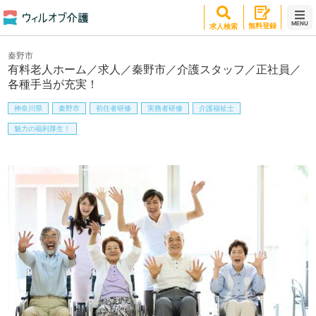
MENU
無料登録
求人検索
秦野市
有料老人ホーム／求人／秦野市／介護スタッフ／正社員／
各種手当が充実！
神奈川県
秦野市
初任者研修
実務者研修
介護福祉士
魅力の福利厚生！