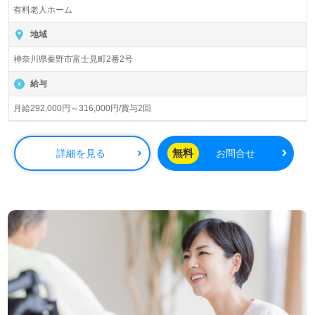
入居定員30名（30室/全室個室）『ReHOPE秦野』CUC
有料老人ホーム
HOSPICE/株式会社シーユーシー・ホスピス（本社：東京
都港区）様の運営です。北海道、東北、関東、東海、関西
地域
エリアにホスピス型住宅施設、訪問看護事業所、訪問介護
神奈川県秦野市富士見町2番2号
事業所、居宅介護、重度訪問看護事業を展開されていま
す。
給与
◎ご利用者様、ご家族様、介護職のあなたとかけがえのな
月給292,000円～316,000円/賞与2回
い時間。ここでしか経験できない『ありがとう』を心に咲
かせて！◎
看護助手や介護職経験のある方をお迎えします。ホスピス
無料
詳細を見る
お問合せ
型住宅『Re HOPE』シリーズは、ご自宅に近い環境で24時
間365日、全ての職員様が心を込めてご利用者様の『生き
ることに寄り添う』事業所様です。『ご利用者様やご家族
様の想いを叶えたい、寄り添った介護支援を行いたい』
『働きがいを感じながら仕事をしたい』『施設形態や環境
を変えて働きたい』等の方も大歓迎です。ご利用者様とご
家族様の"心の声"に寄り添いながら『ホスピス』でのチー
ム医療に共感いただける方を幅広く募集します。募集詳細
等、担当コンサルタントよりご案内します。お問い合わせ
も遠慮なくお願いします。