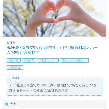
す。募集詳細や選考フロー等、担当コンサルタントよりご
案内します。お問い合わせも遠慮なくお願いします。
医療/福祉業界の正社員/パート求人探しは【ウィルオブ介
護】＊求人情報収集、将来的に検討の方も遠慮なく＊
LINE、メール、お電話などご希望に応じてお問い合わせ/ご
相談可能です。転職相談、求人紹介、年収交渉など完全無
料サービスをご利用いただけます。＜非公開求人も取扱い
秦野市
あり！＞"転職支援"のプロと一緒に転職活動！お問い合わ
ReHOPE秦野/求人/介護福祉士/正社員/有料老人ホー
せお待ちしております。
ム/神奈川県秦野市
神奈川県
車通勤可
お見逃しなく！
収入アップを目指す！
介護福祉士
POINT
＜『看護と介護で寄り添う家』最期まで"あなたらしく"を
支えるチーム＞◎介護職/正社員募集◎
【月給292,000円～316,000円/賞与2回】＊介護福祉士有資
格者向け求人＊『秦野駅』徒歩20分。お車通勤可能です。
形態