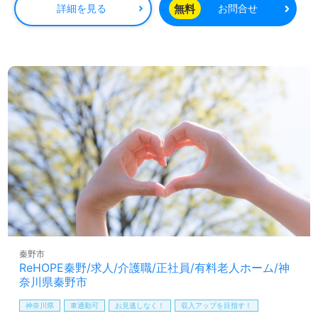
資格手当：介護福祉士 12,000円／月
無料
詳細を見る
お問合せ
実務者研修 7,000円／月
夜勤手当：6,000円／回（基本月5回程度）
＋別途深夜割増手当25％
※介護福祉士資格をお持ちの方で実務経験年数に応じ
・特定処遇改善加算有：12,000～32,000円
・賞与（年2回） ・昇給（年1回）
秦野市
ReHOPE秦野/求人/介護職/正社員/有料老人ホーム/神
奈川県秦野市
神奈川県
車通勤可
お見逃しなく！
収入アップを目指す！