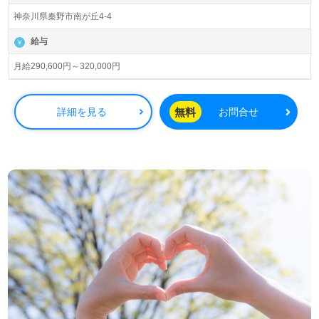
運営です。従業員数1,182名以上、東京都、千葉県、埼玉
神奈川県秦野市南が丘4-4
県、神奈川県、群馬県、京都府、大阪府、兵庫県を中心に
高齢者向けマンションの企画/運営をされています。介護/
給与
看護系専門スタッフ24時間常駐、協力医療機関との連携体
制を構築。『いつまでも心地よく、いつまでも安心してお
月給290,600円～320,000円
過ごしいただけるように』想いを込めて事業展開されてい
ます。
無料
詳細を見る
お問合せ
◎職種を超えて、職員様全員がホスピタリティあふれるお
もてなし。『いちばん大切なあなたへ』の心で寄り添う事
業所様！◎
看護助手や介護職経験のある方のある方をお迎えします。
ご入居時に自立されている方を対象とした魅力のラグジュ
アリー介護付有料老人ホーム様です。ご利用者様ファース
トで介護サポートの実現、食事補助等のうれしい福利厚生
もおすすめポイント！『ご入居様のお役に立ちたい』『お
もてなしの心を大切に働きたい、仕事を通じて接遇マナー
等も学びたい』『比較的介護度低めのサポートに携わりた
い』『転職で施設形態や環境を変えて仕事をしたい』等の
方も大歓迎です。募集詳細等、担当コンサルタントよりご
案内します。お問い合わせも遠慮なくお願いします。