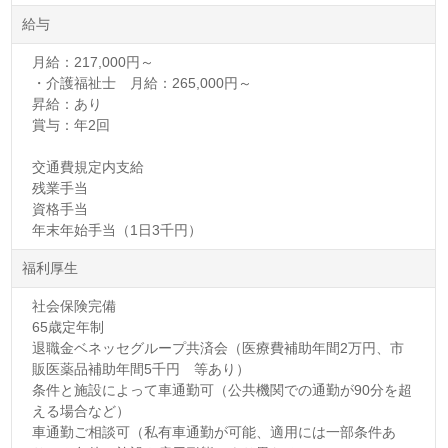
給与
月給：217,000円～
・介護福祉士 月給：265,000円～
昇給：あり
賞与：年2回
交通費規定内支給
残業手当
資格手当
年末年始手当（1日3千円）
福利厚生
社会保険完備
65歳定年制
退職金ベネッセグループ共済会（医療費補助年間2万円、市
販医薬品補助年間5千円 等あり）
条件と施設によって車通勤可（公共機関での通勤が90分を超
える場合など）
車通勤ご相談可（私有車通勤が可能、適用には一部条件あ