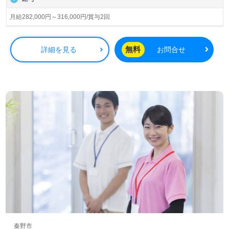
す。
月給282,000円～316,000円/賞与2回
◎ご利用者様、ご家族様、介護職のあなたとかけがえのな
い時間。ここでしか経験できない『ありがとう』を心に咲
かせて！◎
無料
詳細を見る
お問合せ
看護助手や介護職経験のある方をお迎えします。ホスピス
での勤務経験は問いません。ホスピス型住宅『Re HOPE』
シリーズは、ご自宅に近い環境で24時間365日、全ての職
員様が心を込めてご利用者様の『生きることに寄り添う』
事業所様です。『ご利用者様やご家族様の想いに寄り添い
たい、資格/経験を活かしたい』『働きがいを感じながら仕
事をしたい』『施設形態や環境を変えて働きたい』等の方
も大歓迎です。ご利用者様とご家族様の"心の声"に寄り添
いながら『ホスピス』でのチーム医療に共感いただける方
を幅広く募集します。募集詳細等、担当コンサルタントよ
りご案内します。お問い合わせも遠慮なくお願いします。
医療/福祉業界の正社員/パート求人探しは【ウィルオブ介
護】＊求人情報収集、将来的に検討の方も遠慮なく＊
LINE、メール、お電話などご希望に応じてお問い合わせ/ご
相談可能です。転職相談、求人紹介、年収交渉など完全無
秦野市