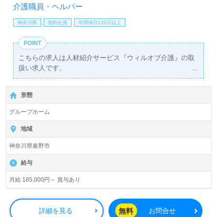
料サービスをご利用いただけます。＜非公開求人も取扱い
介護職員・ヘルパー
あり！＞"転職支援"のプロと一緒に転職活動！お問い合わ
せお待ちしております。
神奈川県
契約社員
年間休日120日以上
POINT
こちらの求人は人材紹介サービス『ウィルオブ介護』の取
扱い求人です。
詳細に関してお気軽にご相談ください♪
【無料】で皆さんの転職活動をサポートいたします。
形態
グループホーム
地域
神奈川県秦野市
給与
月給 185,000円～ 賞与あり
無料
詳細を見る
お問合せ