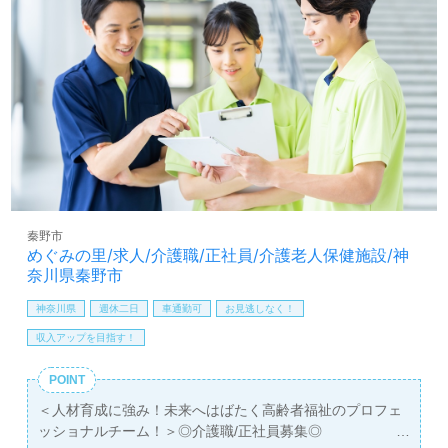
い』『ご利用者様のお役に立てるキャリアを描きたい』
『転職でキャリアチェンジを実現したい、施設形態や環境
を変えて働きたい』等の方も大歓迎です！募集詳細等、担
当コンサルタントよりご案内します。ご質問も遠慮なくお
願いします。
【同時募集：あなたのエリアでお探しします！】＊職種：
介護職 ＊雇用形態：正社員 ＊資格：初任者研修以上
＊募集エリア：埼玉県、千葉県、東京都、神奈川県、群馬
県、愛知県
ご希望エリアを担当コンサルタントへお伝えください。詳
秦野市
細をご案内します。
めぐみの里/求人/介護職/正社員/介護老人保健施設/神
奈川県秦野市
医療/福祉業界の正社員/パート求人探しは【ウィルオブ介
護】＊求人情報収集、将来的に検討の方も遠慮なく＊
神奈川県
週休二日
車通勤可
お見逃しなく！
LINE、メール、お電話などご希望に応じてお問い合わせ/ご
収入アップを目指す！
相談可能です。転職相談、求人紹介、年収交渉など完全無
料サービスをご利用いただけます。＜非公開求人も取扱い
POINT
あり！＞"転職支援"のプロと一緒に転職活動！お問い合わ
＜人材育成に強み！未来へはばたく高齢者福祉のプロフェ
せお待ちしております。
ッショナルチーム！＞◎介護職/正社員募集◎