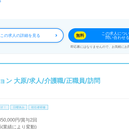
る
看護、障碍者支援施設、土地活用/コンサルティング、建設事業
次のステージで『神奈川県内複数拠点運営を担うスーパーバイ
何らかの管理職経験のある方をお迎えします。幅広い年代層の
この求人につ
この求人の詳細を見る
無料
問い合わせ
しいポイント！『障がい福祉支援事業への想いをカタチにした
即応募にはなりませんので、お気軽にお
にチャレンジしたい』『転職で施設形態や環境を変えてチャレ
理職専任紹介コンサルタント＞より詳細をご案内します。お問い
人探しは【ウィルオブ介護】＊求人情報収集、将来的に検討の方
ン 大原/求人/介護職/正職員/訪問
望に応じてお問い合わせ/ご相談可能です。転職相談、求人紹介
も取扱いあり！＞"転職支援"のプロと一緒に転職活動！お問
指す！
日曜休み
初任者研修
350,000円/賞与2回
.5(業績により変動)