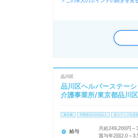
＞この求人のポイントの続きを見
運営です。神奈川県を中心に訪問
◎障がい福祉施設勤務経験不問！
看護助手や介護職経験をベースに
働きやすい環境面や制度整備も嬉
『複数拠点のエリアマネジメント
こちらの求人は＜ハイクラス/管
品川区
医療/福祉業界の正社員/パート求
品川区ヘルパーステーショ
LINE、メール、お電話などご希
介護事業所/東京都品川区
ご利用いただけます。＜非公開求人
東京都
年間休日120日以上
収入アップを目
月給249,200円～
給与
賞与年2回2.0～3