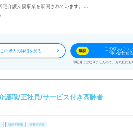
居宅介護支援事業を展開されています。
る
ご利用者様が”住み慣れた地域で自分らしい生活”ができるよ
もちろん、これから介護職を目指される方も幅広く募集します
、明るい職場環境、働きやすい環境面もうれしいポイント！『地
この求人につ
この求人の詳細を見る
無料
問い合わせ
い』『日勤正社員で働きたい』『転職で施設形態や環境を変え
即応募にはなりませんので、お気軽にお
集詳細等、担当コンサルタントよりご案内します。お問い合わ
の正社員/パート仕事探しは【ウィルオブ介護】＊求人情報収
望に応じてお問い合わせ/ご相談可能です。転職相談、求人紹介
介護職/正社員/サービス付き高齢者
も取扱いあり！＞"転職支援"のプロと一緒に転職活動！お問
！
初任者研修
実務者研修