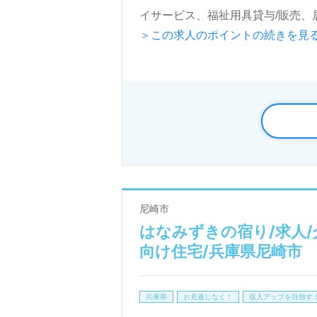
イサービス、福祉用具貸与/販売、
＞この求人のポイントの続きを見
◎『笑顔を支えるライフワーク！』
看護助手や介護職経験のある方は
いません。充実のOJT/研修制度
たい、訪問スタイルで寄り添いた
サービス展開エリアは品川区。募
全国の求人ご紹介！医療/福祉業界
尼崎市
LINE、メール、お電話などご希
はなみずきの宿り/求人/
ご利用いただけます。＜非公開求人
向け住宅/兵庫県尼崎市
兵庫県
お見逃しなく！
収入アップを目指す