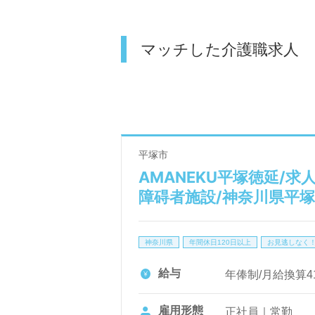
マッチした介護職求人
平塚市
AMANEKU平塚徳延/求
障碍者施設/神奈川県平
神奈川県
年間休日120日以上
お見逃しなく
給与
年俸制/月給換算410
雇用形態
正社員｜常勤