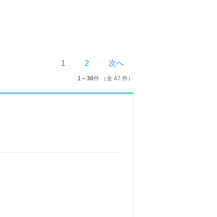
1
2
次へ
1～30
件 （全 47 件）