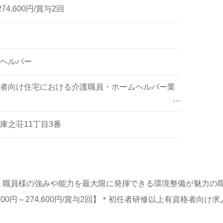
274,600円/賞与2回
ヘルパー
者向け住宅における介護職員・ホームヘルパー業
事などの身体的サポート、買い物や掃除、洗濯な
ートなど
庫之荘11丁目3番
！職員様の強みや能力を最大限に発揮できる環境整備が魅力の
600円～274,600円/賞与2回】＊初任者研修以上有資格者向