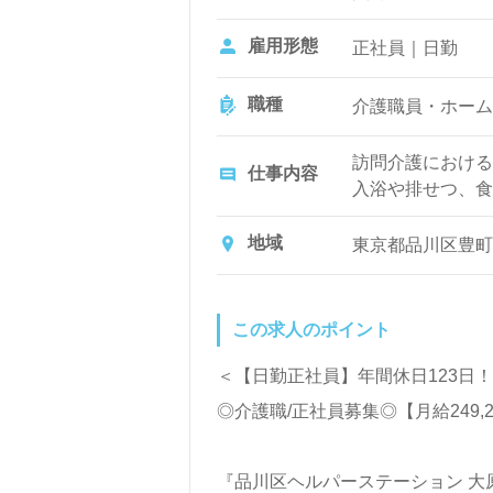
雇用形態
正社員｜日勤
職種
介護職員・ホーム
訪問介護における
仕事内容
入浴や排せつ、食
ど日常生活のサポ
地域
東京都品川区豊町6
この求人のポイント
＜【日勤正社員】年間休日123日
◎介護職/正社員募集◎【月給249,
『品川区ヘルパーステーション 