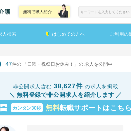
無料で求人紹介
求人検索
はじめての方へ
ご利用の
47
件の 「日曜・祝祭日お休み！」の 求人を公開中
38,627件
非公開求人含む
の求人を掲載
無料登録で非公開求人を紹介します
無料
転職サポートはこち
カンタン30秒