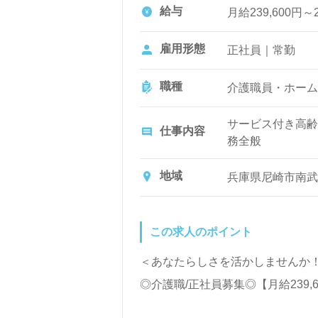
給与
月給239,600円～
雇用形態
正社員｜常勤
職種
介護職員・ホーム
サービス付き高齢
仕事内容
務全般
入浴や排せつ、食
ど日常生活のサポ
地域
兵庫県尼崎市南武
この求人のポイント
＜あなたらしさを活かしませんか
◎介護職/正社員募集◎【月給239,