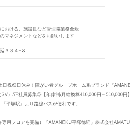
における、施設長など管理職業務全般
のマネジメントなどをお願いします
延３３４−８
土日祝祭日休み！障がい者グループホーム系ブランド『AMAN
）/正社員募集◎【年俸制/月給換算410,000円～510,000
＊『平塚駅』より路線バスが便利です。
階:各専用フロアを完備）『AMANEKU平塚徳延』株式会社AMA