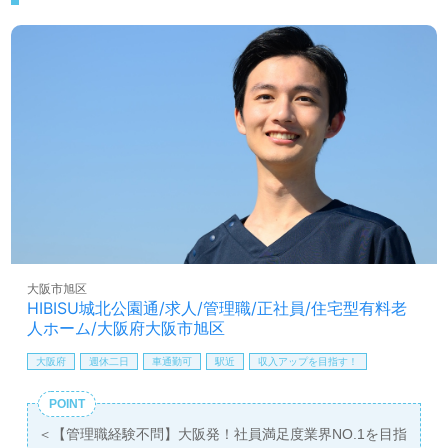
大阪市旭区
HIBISU城北公園通/求人/管理職/正社員/住宅型有料老
人ホーム/大阪府大阪市旭区
大阪府
週休二日
車通勤可
駅近
収入アップを目指す！
POINT
＜【管理職経験不問】大阪発！社員満足度業界NO.1を目指