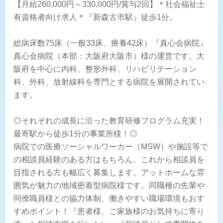
【月給260,000円～330,000円/賞与2回】＊社会福祉士
有資格者向け求人＊『新森古市駅』徒歩1分。
総病床数75床（一般33床、療養42床）『真心会病院』
真心会病院（本部：大阪府大阪市）様の運営です。大
阪府を中心に内科、整形外科、リハビリテーション
科、外科、放射線科を専門とする病院を展開されてい
ます。
◎それぞれの成長に沿った教育研修プログラム充実！
最寄駅から徒歩1分の事業所様！◎
病院での医療ソーシャルワーカー（MSW）や施設等で
の相談員経験のある方はもちろん、これから相談員を
目指される方も幅広く募集します。アットホームな雰
囲気が魅力の地域密着型病院様です。同職種の先輩や
同僚職員様との協力体制、働きやすい職場環境もおす
すめポイント！『患者様、ご家族様のお気持ちに寄り