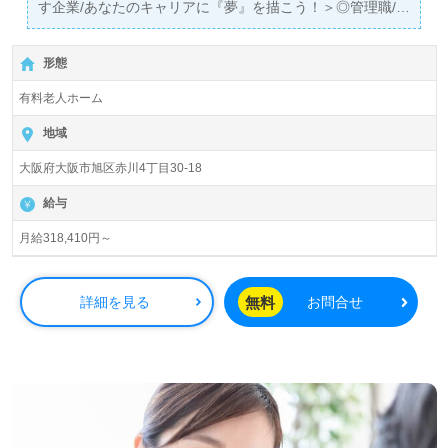
す企業/あなたのキャリアに『夢』を描こう！＞◎管理職/
正社員募集◎
【月給318,410円以上】＊国家資格介護福祉士以上有資格
形態
者向け求人＊『城北公園駅』徒歩9分。お車通勤可能で
す。
有料老人ホーム
入居定員25名（25室/全室個室）『HIBISU（ハイビス）城
地域
北公園通』株式会社BISCUSS（ビスカス）本社：大阪府大
大阪府大阪市旭区赤川4丁目30‐18
阪市様の運営です。従業員数450名以上、大阪市、泉大津
市、岸和田市、堺市、泉佐野市、柏原市、兵庫県尼崎市を
給与
中心に26拠点の有料老人ホーム、サービス付き高齢者向け
住宅、訪問看護/介護、訪問鍼灸、あんま指圧マッサージを
月給318,410円～
展開されています。スローガンは『人にやさしい施設』
『最高の笑顔と最高のサービスをご提供』。
無料
詳細を見る
お問合せ
◎介護業界の未来とわたしのこれからを描く！管理職とし
て実現したい『夢』をカタチにしませんか◎
看護助手や介護職経験をベースに、管理職経験のある方は
もちろん、これから管理職を目指される方も幅広く募集し
ます。明るく活気のある職場環境、チャレンジを推奨する
カルチャーも働くあなたのやりがいに！『ご利用者様とご