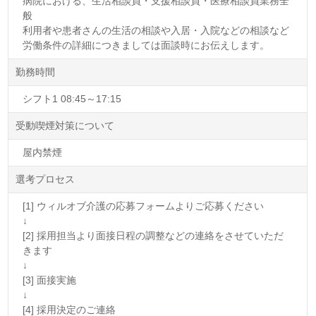
病院における、生活相談員・支援相談員・医療相談員業務全
般
利用者や患者さんの生活の相談や入居・入院などの相談など
労働条件の詳細につきましては面談時にお伝えします。
勤務時間
シフト1 08:45～17:15
受動喫煙対策について
屋内禁煙
選考プロセス
[1] ウィルオブ介護の応募フォームよりご応募ください
↓
[2] 採用担当より面接日程の調整などの連絡をさせていただ
きます
↓
[3] 面接実施
↓
[4] 採用決定のご連絡