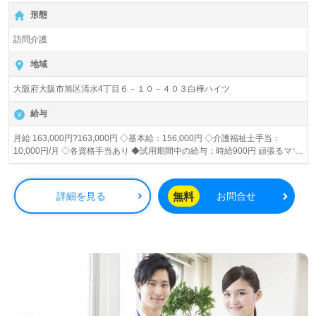
形態
訪問介護
地域
大阪府大阪市旭区清水4丁目６－１０－４０３白樺ハイツ
給与
月給 163,000円?163,000円 ◇基本給：156,000円 ◇介護福祉士手当：
10,000円/月 ◇各資格手当あり ◆試用期間中の給与：時給900円 頑張るママ
を応援します！ 就学前のお子さんのいらっしゃる方は 保育料、一部負担い
たします！
無料
詳細を見る
お問合せ