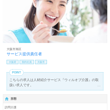
家族様に喜んでもらえる事業所をつくりたい』『資格/経験
を活かしたい、仕事を通じて成長したい』『みんなが主役
の組織つくりを実現したい、やりがいを感じる職場環境を
整備したい』『実現したい夢やビジョンがある』『転職で
キャリアアップを実現したい』『施設形態や環境を変えて
働きたい』等の方も大歓迎です！社員満足度業界NO.1を目
指す『株式会社BISCUSS』様の管理職として、あなたの
『夢』を実現しませんか。こちらの求人は＜ハイクラス/管
理職紹介専任コンサルタント＞よりご案内します。お問い
合わせも遠慮なくお願いします。
大阪市旭区
サービス提供責任者
医療/福祉業界の正社員/パート求人探しは【ウィルオブ介
護】＊求人情報収集、将来的に検討の方も遠慮なく＊
大阪府
契約社員
大阪市
LINE、メール、お電話などご希望に応じてお問い合わせ/ご
相談可能です。転職相談、求人紹介、年収交渉など完全無
POINT
料サービスをご利用いただけます。＜非公開求人も取扱い
こちらの求人は人材紹介サービス『ウィルオブ介護』の取
あり！＞"転職支援"のプロと一緒に転職活動！お問い合わ
扱い求人です。
せお待ちしております。
詳細に関してお気軽にご相談ください♪
【無料】で皆さんの転職活動をサポートいたします。
形態
訪問介護