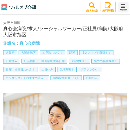
MENU
無料登録
求人検索
大阪市旭区
真心会病院/求人/ソーシャルワーカー/正社員/病院/大阪府
大阪市旭区
施設名：
真心会病院
大阪府
大阪市旭区
お見逃しなく！
駅近
収入アップを目指す！
日曜休み
社会福祉士・社会福祉主事任用
未経験OK！
魅力の福利厚生！
日曜・祝祭日お休み！
土日休み
OJT充実！
ブランクOK！
コンサルタントおすすめ求人！
積極採用企業・法人
日勤のみ