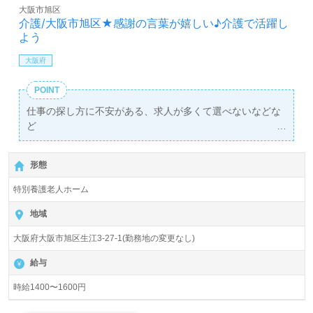
大阪市旭区
介護/大阪市旭区★感謝の言葉が嬉しい♪介護で活躍し
よう
大阪府
POINT
仕事の探し方に不安がある、求人が多くて選べないなどな
ど
弊社担当が1対1であなたをサポートします！
形態
特別養護老人ホーム
地域
大阪府大阪市旭区生江3-27-1(勤務地の変更なし)
給与
時給1400〜1600円