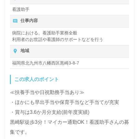
ます。
看護助手
仕事内容
医療/福祉業界の正社員/パート求人探しは【ウィルオ
病院における、看護助手業務全般
ブ介護】＊求人情報収集、将来的に検討の方も遠慮な
利用者のお世話や看護師のサポートなどを行う
く＊
地域
LINE、メール、お電話などご希望に応じてお問い合
福岡県北九州市八幡西区黒崎3-8-7
わせ/ご相談可能です。転職相談、求人紹介、年収交
渉など完全無料サービスをご利用いただけます。＜非
この求人のポイント
公開求人も取扱いあり！＞"転職支援"のプロと一緒に
≪扶養手当や日祝勤務手当あり≫
転職活動！お問い合わせお待ちしております。
・ほかにも早出手当や保育手当など手当てが充実
・賞与は3.6か月分支給(前年度実績)
黒崎駅徒歩3分！マイカー通勤OK！看護助手さんの募
集です。