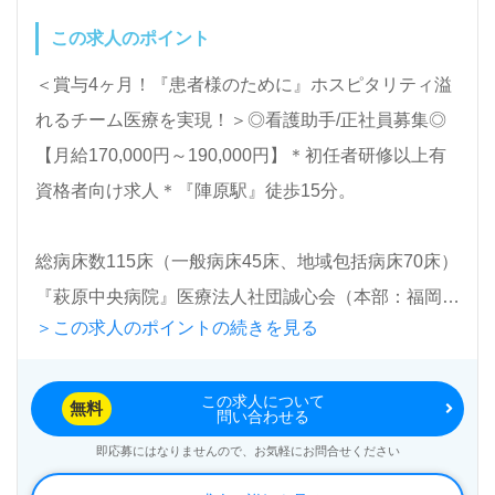
転職活動！お問い合わせお待ちしております。
この求人のポイント
＜賞与4ヶ月！『患者様のために』ホスピタリティ溢
れるチーム医療を実現！＞◎看護助手/正社員募集◎
【月給170,000円～190,000円】＊初任者研修以上有
資格者向け求人＊『陣原駅』徒歩15分。
総病床数115床（一般病床45床、地域包括病床70床）
『萩原中央病院』医療法人社団誠心会（本部：福岡県
＞この求人のポイントの続きを見る
北九州市）様の運営です。福岡県を中心に循環器、心
臓内科、消化器内科、糖尿病/代謝内科、呼吸器内
この求人について
科、リュウマチ科、放射線診断科を専門とした病院を
無料
問い合わせる
展開されています。
即応募にはなりませんので、お気軽にお問合せください