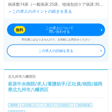
病床数74床（一般病床:25床、地域包括ケア病床:35
＞この求人のポイントの続きを見る
床、休床:14床）『香月中央病院』医療法人香林会
（本部：福岡県北九州市）様の運営です。北九市を中
この求人について
心に病院、介護老人保健施設、グループホームを展
無料
問い合わせる
開。内科、外科、整形外科、リハビリテーション科、
即応募にはなりませんので、お気軽にお問合せください
泌尿器科を専門とする病院を展開されています。
この求人の詳細を見る
◎『職場が明るい、挨拶が気持ちよい、上司が親切、
スムーズに仕事を覚えられた』等のお声も届く病院
様！◎
北九州市八幡西区
萩原中央病院/求人/看護助手/正社員/病院/福岡
看護助手や介護職経験のある方をお迎えします。病院
県北九州市八幡西区
での勤務経験は問いません。他職種、幅広い年代層の
方が活躍中！手厚いOJT/研修制度、職員様同士の協
福岡県
お見逃しなく！
収入アップを目指す！
初任者研修
力体制、働きやすい環境面も嬉しいポイント！『患者