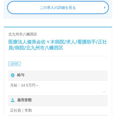
的に検討の方も遠慮なく＊
この求人の詳細を見る
LINE、メール、お電話などご希望に応じてお問い合
わせ/ご相談可能です。転職相談、求人紹介、年収交
渉など完全無料サービスをご利用いただけます。＜非
公開求人も取扱いあり！＞"転職支援"のプロと一緒に
北九州市八幡西区
医療法人健美会佐々木病院/求人/看護助手/正社
転職活動！お問い合わせお待ちしております。
員/病院/北九州市八幡西区
福岡県
給与
月給：14.5万円～
雇用形態
賞与年2回、4か月分
正社員｜常勤