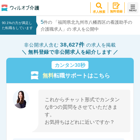
MENU
無料登録
求人検索
5
件の 「福岡県北九州市八幡西区の看護助手の
90.1%の方が満足し
た転職をしています
介護職求人」の 求人を公開中
38,627件
非公開求人含む
の求人を掲載
無料登録で非公開求人を紹介します
カンタン30秒
無料
転職サポートはこちら
これからチャット形式でカンタン
な8つの質問をさせていただきま
す。
お気持ちはどれに近いですか？