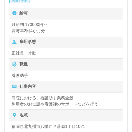
実務者研修
様のお役に立ちたい』『チーム医療の一員として働き
給与
たい』『夜勤なし、日勤正社員として働きたい、メリ
ハリをつけて働きたい』『転職で施設形態や環境を変
月給制:170000円～
賞与年2回4か月分
えて働きたい』等の方も大歓迎です。募集詳細等、担
雇用形態
当コンサルタントよりご案内します。お問い合わせも
遠慮なくお願いします。
正社員｜常勤
職種
医療/福祉業界の正社員/パート求人探しは【ウィルオ
看護助手
ブ介護】＊求人情報収集、将来的に検討の方も遠慮な
仕事内容
く＊
病院における、看護助手業務全般
LINE、メール、お電話などご希望に応じてお問い合
利用者のお世話や看護師のサポートなどを行う
わせ/ご相談可能です。転職相談、求人紹介、年収交
地域
渉など完全無料サービスをご利用いただけます。＜非
福岡県北九州市八幡西区萩原1丁目10?1
公開求人も取扱いあり！＞"転職支援"のプロと一緒に