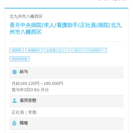
北九州市八幡西区
香月中央病院/求人/看護助手/正社員/病院/北九
州市八幡西区
福岡県
車通勤可
お見逃しなく！
収入アップを目指す！
初任者研修
給与
月給169,120円～180,000円
賞与年2回3.8か月分
雇用形態
正社員｜常勤
職種