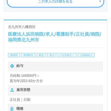
この求人の詳細を見る
◎『心と心のふれあい×先進の医療技術×快適な医療
空間』ホスピタリティ溢れるチームの一員として、ご
経験を活かしませんか◎
看護助手や介護職経験のある方をお迎えします。病院
北九州市八幡西区
医療法人浜田病院/求人/看護助手/正社員/病院/
での勤務経験は問いません。患者様第一、心と心のふ
福岡県北九州市
れあいを大切にされている病院様です。『患者様のた
めに』同じ目標を持った多職種の職員様同士の連携体
福岡県
車通勤可
駅近
収入アップを目指す！
介護福祉士
制、年収アップを目指せる給与/人事制度もうれしい
給与
ポイント！『患者様のお役に立ちたい』『”患者様の
ために”を第一に考える職場で働きたい』『施設/病院
月給制:166800円～
賞与年2回3.60か月分
勤務経験を活かしたい』『やりがいを感じながら働き
雇用形態
たい』『転職で施設形態や環境を変えて働きたい』等
の方も大歓迎です。募集詳細等、担当コンサルタント
正社員｜日勤
よりご案内します。お問い合わせも遠慮なくお願いし
職種