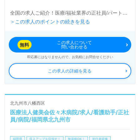
全国の求人ご紹介！医療/福祉業界の正社員/パート求
＞この求人のポイントの続きを見る
人探しは【ウィルオブ介護】＊求人情報収集、将来的
に検討の方も遠慮なく＊
この求人について
LINE、メール、お電話などご希望に応じてお問い合
無料
問い合わせる
わせ/ご相談可能です。転職相談、求人紹介、年収交
即応募にはなりませんので、お気軽にお問合せください
渉など完全無料サービスをご利用いただけます。＜非
この求人の詳細を見る
公開求人も取扱いあり！＞"転職支援"のプロと一緒に
転職活動！お問い合わせお待ちしております。
北九州市八幡西区
医療法人健美会佐々木病院/求人/看護助手/正社
員/病院/福岡県北九州市
福岡県
収入アップを目指す！
無資格OK！
初任者研修