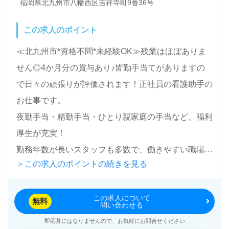
福岡県北九州市八幡西区吉祥寺町9番36号
この求人のポイント
≪北九州市*資格不問*未経験OK≫残業はほぼありま
せん◎4か月分の賞与あり♪皆勤手当てがありますの
で日々の頑張りが評価されます！正社員の看護助手の
お仕事です。
夜勤手当・精勤手当・ひとり親家庭の手当など、福利
厚生が充実！
勤務年数が長いスタッフも多数で、働きやすい職場で
＞この求人のポイントの続きを見る
す！
この求人について
全国の求人をご紹介！医療/福祉業界の正社員/パート
無料
問い合わせる
求人探しは【ウィルオブ介護】＊求人情報収集、将来
即応募にはなりませんので、お気軽にお問合せください