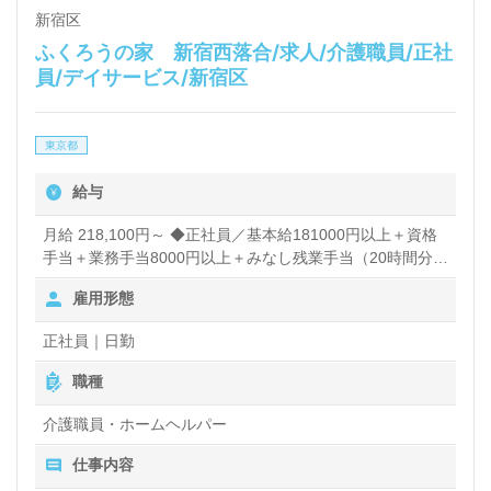
新宿区
ふくろうの家 新宿西落合/求人/介護職員/正社
員/デイサービス/新宿区
東京都
給与
月給 218,100円～ ◆正社員／基本給181000円以上＋資格
手当＋業務手当8000円以上＋みなし残業手当（20時間分）
＋インセンティブ 生活相談員の職務ができる方は、基本給
雇用形態
184000円以上＋相談員手当20000円＋資格手当＋業手当
9000円以上＋みなし残業手当（20時間分）＋インセンティ
正社員｜日勤
ブ ※能力・意欲・前職給与などを考慮し、決定します。
※インセンティブは、各施設の成績に応じて、月5000円～
職種
17000円を支給しています。 ★施設長には5万～10万円支
給しています。管理職へのスキルアップも可能です！ 【年
介護職員・ホームヘルパー
収例】 ◎30歳（経験7年）／350万円 ◎35歳（経験12年）
仕事内容
／400万円 ◎40歳（経験15年）／450万円