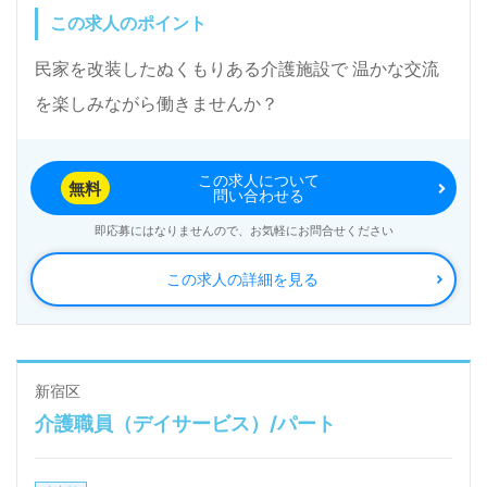
度のお手伝いなども行います。 ・ご利用者様の送迎も行い
この求人のポイント
ます。 ★経験ゼロから始めたメンバーが、たくさん活躍し
ています。仕事の流れはイチから覚えていきましょう！！
民家を改装したぬくもりある介護施設で 温かな交流
★男性スタッフも活躍しています♪ ★マナー研修・リーダ
を楽しみながら働きませんか？
ー研修も実施しています。ご利用者様はもちろん、スタッ
フへの気遣い等もここで学びます。
この求人について
無料
問い合わせる
即応募にはなりませんので、お気軽にお問合せください
この求人の詳細を見る
新宿区
介護職員（デイサービス）/パート