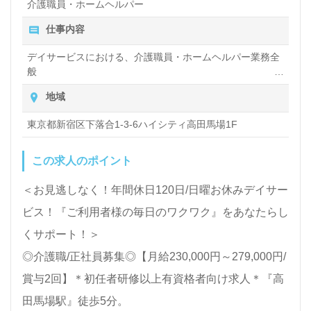
介護職員・ホームヘルパー
仕事内容
デイサービスにおける、介護職員・ホームヘルパー業務全
般
入浴や排せつ、食事などの身体的サポートや、買い物や掃
地域
除、洗濯など日常生活のサポートなど
東京都新宿区下落合1-3-6ハイシティ高田馬場1F
この求人のポイント
＜お見逃しなく！年間休日120日/日曜お休みデイサー
ビス！『ご利用者様の毎日のワクワク』をあなたらし
くサポート！＞
◎介護職/正社員募集◎【月給230,000円～279,000円/
賞与2回】＊初任者研修以上有資格者向け求人＊『高
田馬場駅』徒歩5分。