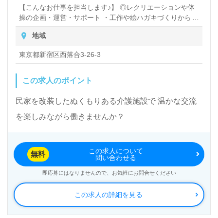
【こんなお仕事を担当します♪】 ◎レクリエーションや体
操の企画・運営・サポート ・工作や絵ハガキづくりから、
畑や花壇いじり、ぬか床づくりまで、 ご利用者様の意見も
地域
取り入れながら企画し、当日の運営・サポートも担当いた
します。 ・畑の土づくりや花壇の植え替えといった下準備
東京都新宿区西落合3-26-3
も、スタッフ自ら行いますので、楽しく作業することがで
きます！ ・昼食・おやつの調理や配膳、帰りの身支度のお
手伝いなども行います。 ・ご利用者さまの送迎も行いま
この求人のポイント
す。 ★経験ゼロから始めたメンバーが、たくさん活躍して
います。仕事の流れはイチから覚えていきましょう！！ ★
民家を改装したぬくもりある介護施設で 温かな交流
男性スタッフも活躍しています♪ ★マナー研修・リーダー
を楽しみながら働きませんか？
研修も実施しています。ご利用者様はもちろん、スタッフ
への気遣い等もここで学びます。
この求人について
無料
問い合わせる
即応募にはなりませんので、お気軽にお問合せください
この求人の詳細を見る