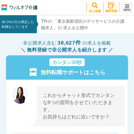
MENU
無料登録
求人検索
7
件の 「東京都新宿区のデイサービスの介護
90.1%の方が満足した
転職をしています
職求人」の 求人を公開中
38,627件
非公開求人含む
の求人を掲載
無料登録で非公開求人を紹介します
カンタン30秒
無料
転職サポートはこちら
これからチャット形式でカンタン
な8つの質問をさせていただきま
す。
お気持ちはどれに近いですか？