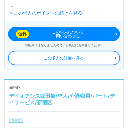
＞この求人のポイントの続きを見る
1日定員39名（１日型/半日型）『ベストリハ高田馬
場』ベストリハ株式会社（本社：東京都台東区）様の
この求人について
運営です。従業員数803名以上、東京都を中心にデイ
無料
問い合わせる
サービス、訪問看護/介護、看護多機能、デイサービ
即応募にはなりませんので、お気軽にお問合せください
ス、ジュニア支援事業を展開されています。
この求人の詳細を見る
◎キーワードはワクワク！『プライベートも仕事も全
力で楽しむ』をあなたらしく！◎
看護助手や介護職経験のある方をお迎えします。デイ
新宿区
デイオアシス飯田橋/求人/介護職員/パート/デ
サービスでの勤務経験は問いません。圧倒的なリハビ
イサービス/新宿区
リ運動量は1日平均100分以上。ご利用者様の30日後
の『変化』に感動しながら、ワクワクを大切に、日々
東京都
トレーニングサポートを行っていらっしゃる事業所様