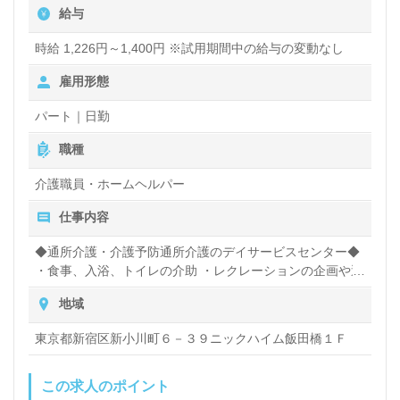
給与
です。『ご利用者様のお役に立ちたい、笑顔を増やし
たい』『資格や介護職経験を活かしたい』『感謝と感
時給 1,226円～1,400円 ※試用期間中の給与の変動なし
動、やりがいを大切に仕事をしたい』『笑顔とワクワ
雇用形態
ク溢れるデイサービスで働きたい』『日勤正社員で働
パート｜日勤
きたい』『施設形態や環境を変えて仕事をしたい』等
職種
の方も大歓迎です。働き方や選考フロー等、担当コン
介護職員・ホームヘルパー
サルタントよりご案内します。お問い合わせも遠慮な
くお願いします。
仕事内容
◆通所介護・介護予防通所介護のデイサービスセンター◆
・食事、入浴、トイレの介助 ・レクレーションの企画や運
全国の求人ご紹介！医療/福祉業界の正社員/パート求
営 ・趣味の時間（カラオケ、マージャン、ゲームなど）
人探しは【ウィルオブ介護】＊求人情報収集、将来的
地域
に検討の方も遠慮なく＊
東京都新宿区新小川町６－３９ニックハイム飯田橋１Ｆ
LINE、メール、お電話などご希望に応じてお問い合
この求人のポイント
わせ/ご相談可能です。転職相談、求人紹介、年収交