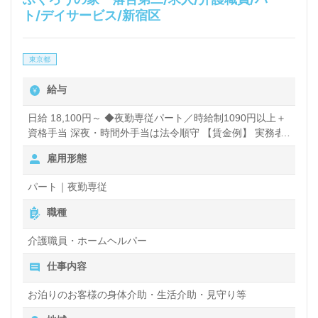
ト/デイサービス/新宿区
東京都
給与
日給 18,100円～ ◆夜勤専従パート／時給制1090円以上＋
資格手当 深夜・時間外手当は法令順守 【賃金例】 実務者
研修をお持ちの方が15ｈ勤務された場合 18,800円/１回
雇用形態
パート｜夜勤専従
職種
介護職員・ホームヘルパー
仕事内容
お泊りのお客様の身体介助・生活介助・見守り等