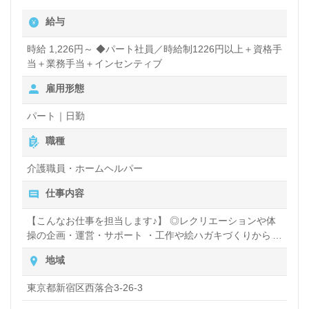
給与
時給 1,226円～ ◆パート社員／時給制1226円以上＋資格手
当＋業務手当＋インセンティブ
雇用形態
パート｜日勤
職種
介護職員・ホームヘルパー
仕事内容
【こんなお仕事を担当します♪】 ◎レクリエーションや体
操の企画・運営・サポート ・工作や絵ハガキづくりから、
畑や花壇いじり、ぬか床づくりまで、 ご利用者様の意見も
地域
取り入れながら企画し、当日の運営・サポートも担当いた
します。 ・畑の土づくりや花壇の植え替えといった下準備
東京都新宿区西落合3-26-3
も、ご利用者様と一緒に行いますので、楽しく作業するこ
とができます！ ・昼食・おやつの調理や配膳、帰りの身支