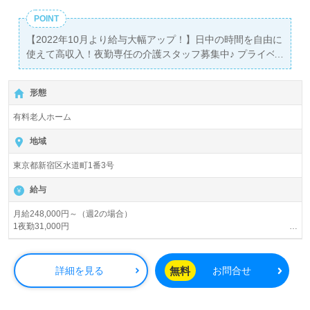
POINT
【2022年10月より給与大幅アップ！】日中の時間を自由に
使えて高収入！夜勤専任の介護スタッフ募集中♪ プライベ
ートや趣味との両立やＷワークも大歓迎！資格を活かしな
がら、ライフスタイルにあわせてお仕事できます。 ★正社
形態
員登用でキャリアアップ可能★夜勤専任のスタッフも、正
社員と同様の資格支援制度や福利厚生が充実
有料老人ホーム
地域
東京都新宿区水道町1番3号
給与
月給248,000円～（週2の場合）
1夜勤31,000円
※ケアマネ資格手当30円、年末年始手当、交通費規定内支給※定期昇給によ
る基本時給アップあり 昇給あり
無料
詳細を見る
お問合せ