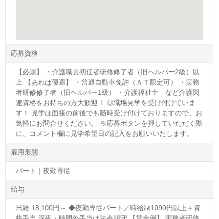
応募資格
【必須】 ・介護職員初任者研修修了者（旧ヘルパー2級）以
上 【あれば優遇】 ・普通自動車免許（ＡＴ限定可） ・実務
者研修修了者（旧ヘルパー1級） ・介護福祉士 など介護関
連資格をお持ちの方大歓迎！ ◎職場見学を受け付けていま
す！ 見学は面接の前後でも随時受け付けておりますので、お
気軽にお問合せください。 ※応募ボタンを押していただく際
に、コメント欄に見学希望日の記入をお願いいたします。
雇用形態
パート｜夜勤専従
給与
日給 18,100円～ ◆夜勤専従パート／時給制1090円以上＋資
格手当 深夜・時間外手当は法令順守 【賃金例】 実務者研修