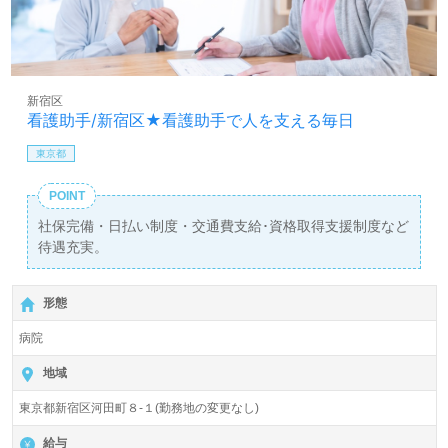
新宿区
看護助手/新宿区★看護助手で人を支える毎日
東京都
POINT
社保完備・日払い制度・交通費支給･資格取得支援制度など
待遇充実。
形態
病院
地域
東京都新宿区河田町８-１(勤務地の変更なし)
給与