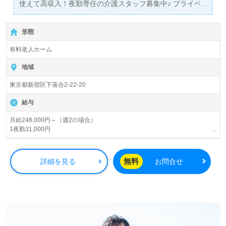
使えて高収入！夜勤専任の介護スタッフ募集中♪ プライベ
ートや趣味との両立やＷワークも大歓迎！資格を活かしな
がら、ライフスタイルにあわせてお仕事できます。 ★正社
形態
員登用でキャリアアップ可能★夜勤専任のスタッフも、正
社員と同様の資格支援制度や福利厚生が充実
有料老人ホーム
地域
東京都新宿区下落合2-22-20
給与
月給248,000円～（週2の場合）
1夜勤31,000円
※ケアマネ資格手当30円、年末年始手当、交通費規定内支給※定期昇給によ
る基本時給アップあり 昇給あり
無料
詳細を見る
お問合せ