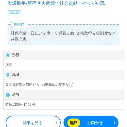
看護助手/新宿区★病院で社会貢献！やりがい職
東京都
POINT
社保完備・日払い制度・交通費支給･資格取得支援制度など
待遇充実。
形態
病院
地域
東京都新宿区河田町８-１(勤務地の変更なし)
給与
時給1350〜1450円
無料
詳細を見る
お問合せ