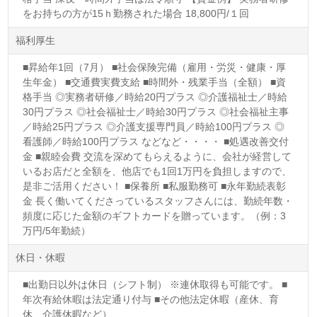
をお持ちの方が15ｈ勤務された場合 18,800円/１回
福利厚生
■昇給年1回（7月） ■社会保険完備（雇用・労災・健康・厚
生年金） ■交通費実費支給 ■時間外・残業手当（全額） ■資
格手当 ◎実務者研修／時給20円プラス ◎介護福祉士／時給
30円プラス ◎社会福祉士／時給30円プラス ◎社会福祉主事
／時給25円プラス ◎介護支援専門員／時給100円プラス ◎
看護師／時給100円プラス などなど・・・・ ■処遇改善交付
金 ■親睦会費 交流を深めてもらえるように、会社が経営して
いるお店だと全額を、他店でも1回1万円を負担しますので、
是非ご活用ください！ ■保養所 ■私服勤務可 ■永年勤続表彰
金 長く働いてくださっているスタッフさんには、勤続年数・
頻度に応じた金額のギフトカードを贈っています。（例：3
万円/5年勤続）
休日・休暇
■出勤日以外は休日（シフト制） ※連休取得も可能です。 ■
年次有給休暇は法定通り付与 ■その他法定休暇（産休、育
休、介護休暇など）