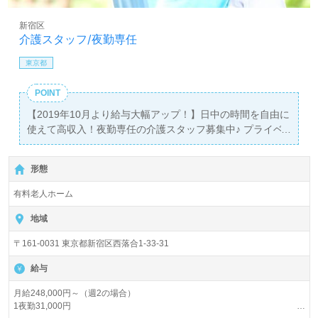
新宿区
介護スタッフ/夜勤専任
東京都
POINT
【2019年10月より給与大幅アップ！】日中の時間を自由に
使えて高収入！夜勤専任の介護スタッフ募集中♪ プライベ
ートや趣味との両立やＷワークも大歓迎！資格を活かしな
がら、ライフスタイルにあわせてお仕事できます。 ★正社
形態
員登用でキャリアアップ可能★夜勤専任のスタッフも、正
社員と同様の資格支援制度や福利厚生が充実
有料老人ホーム
地域
〒161-0031 東京都新宿区西落合1-33-31
給与
月給248,000円～（週2の場合）
1夜勤31,000円