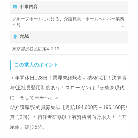
仕事内容
グループホームにおける、介護職員・ホームヘルパー業務
全般
入浴や排せつ、食事などの身体的サポートや、買い物や掃
地域
除、洗濯など日常生活のサポートなど
東京都渋谷区広尾4-2-12
この求人のポイント
＜年間休日128日！業界未経験者も積極採用！決算賞
与/正社員登用制度あり！スローガンは『伝統を現代
に、そして未来へ』＞
◎介護職/契約員募集◎【月給194,600円～196,160円/
賞与2回】＊初任者研修以上有資格者向け求人＊『広
尾駅』徒歩5分。