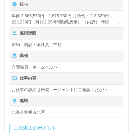
給与
年俸 2,563,560円～2,678,760円 月給例：213,630円～
223,230円（月162.25時間勤務想定） ［内訳］ 時給：
1,075円 処遇改善手当：29,205円 夜勤手当：9,600円／回
雇用形態
賞与あり 昇給あり
契約・嘱託・準社員｜常勤
職種
介護職員・ホームヘルパー
仕事内容
お仕事の詳細は転職エージェントにご確認ください
地域
北海道札幌市北区
この求人のポイント