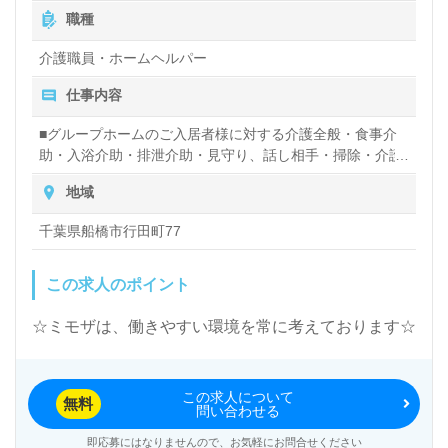
憩120分） ・初任者研修（ヘルパー2級）：単価21,100円
職種
～ ・実務者研修：単価21,400円～ 3.時給1,140円 ～ ＜応
募資格＞ 無資格 ＜備考＞ ※処遇改善手当 100円（１年間
介護職員・ホームヘルパー
固定）含む 「夜勤日給」 16：00～翌10：00(休憩120分）
仕事内容
単価20,200円～
■グループホームのご入居者様に対する介護全般・食事介
助・入浴介助・排泄介助・見守り、話し相手・掃除・介護
記録の作成 等
地域
千葉県船橋市行田町77
この求人のポイント
☆ミモザは、働きやすい環境を常に考えております☆
この求人について
無料
問い合わせる
即応募にはなりませんので、お気軽にお問合せください