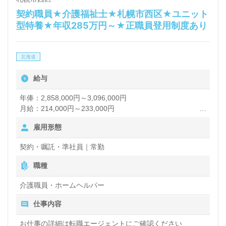
契約職員★介護福祉士★札幌市西区★ユニット
型特養★年収285万円～★正職員登用制度あり
北海道
給与
年俸：2,858,000円～3,096,000円
月給：214,000円～233,000円
雇用形態
【諸手当】
介護福祉士手当：10,000円
契約・嘱託・準社員｜常勤
処遇改善手当：34,000円
皆勤手当：10,000円
職種
夜勤手当：3,000円/回（月5回程度）
住宅手当：上限14,000円
介護職員・ホームヘルパー
扶養手当：10,000円～
仕事内容
賞与あり
昇給あり
お仕事の詳細は転職エージェントにご確認ください