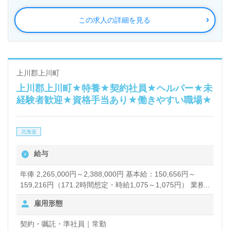
この求人の詳細を見る
上川郡上川町
上川郡上川町★特養★契約社員★ヘルパー★未
経験者歓迎★資格手当あり★働きやすい職場★
北海道
給与
年俸 2,265,000円～2,388,000円 基本給：150,656円～
159,216円（171.2時間想定・時給1,075～1,075円） 業務
手当：9,000円 資格手当：5,000～9,000円 夜勤割増手当
雇用形態
住宅手当：～27,000円 賞与あり
契約・嘱託・準社員｜常勤