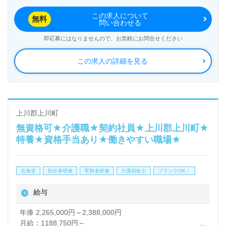
この求人について
無料
問い合わせる
即応募にはなりませんので、お気軽にお問合せください
この求人の詳細を見る
上川郡上川町
無資格可★介護職★契約社員★上川郡上川町★
特養★資格手当あり★働きやすい職場★
北海道
初任者研修
実務者研修
介護福祉士
ブランクOK！
給与
年俸 2,265,000円～2,388,000円
月給：1188,750円～