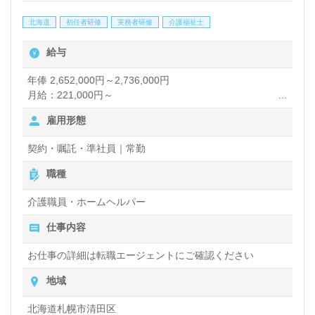
北海道
初任者研修
実務者研修
介護福祉士
給与
年俸 2,652,000円～2,736,000円
月給：221,000円～
雇用形態
【諸手当】
夜勤手当：7,000円/回（月4～5回）
契約・嘱託・準社員｜常勤
処遇改善手当：23,000円
職種
介護職員・ホームヘルパー
仕事内容
お仕事の詳細は転職エージェントにご確認ください
地域
北海道札幌市清田区