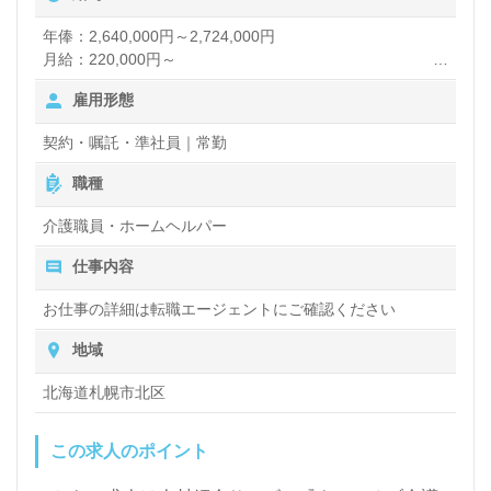
役に立ちたい』『少人数制で寄り添った介護支援に携
年俸：2,640,000円～2,724,000円
月給：220,000円～
わりたい』『認知症関連の資格取得を目指している、
雇用形態
介護知識や技術力を高めたい』『転職で施設形態や環
【諸手当】
夜勤手当：7,000円/回（月4～5回程度）
境を変えて働きたい』等の方も大歓迎です。募集詳細
契約・嘱託・準社員｜常勤
処遇改善加算：22,000円/月（年度ごとに見直しの可能性
等、担当コンサルタントよりご案内します。お問い合
有）
職種
住宅手当
わせも遠慮なくお願いします。
寒冷地手当
介護職員・ホームヘルパー
賞与あり（実績4.7ヶ月）
仕事内容
医療/福祉業界の正社員/パート求人探しは【ウィルオ
お仕事の詳細は転職エージェントにご確認ください
ブ介護】＊求人情報収集、将来的に検討の方も遠慮な
く＊
地域
LINE、メール、お電話などご希望に応じてお問い合
北海道札幌市北区
わせ/ご相談可能です。転職相談、求人紹介、年収交
この求人のポイント
渉など完全無料サービスをご利用いただけます。＜非
公開求人も取扱いあり！＞"転職支援"のプロと一緒に