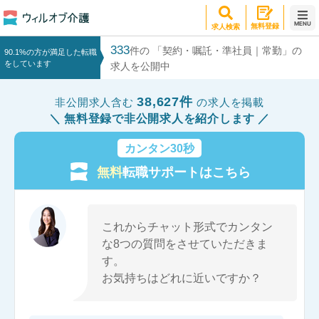
MENU
無料登録
求人検索
333
件の 「契約・嘱託・準社員｜常勤」の
90.1%の方が満足した転職
をしています
求人を公開中
38,627件
非公開求人含む
の求人を掲載
無料登録で非公開求人を紹介します
カンタン30秒
無料
転職サポートはこちら
これからチャット形式でカンタン
な8つの質問をさせていただきま
す。
お気持ちはどれに近いですか？