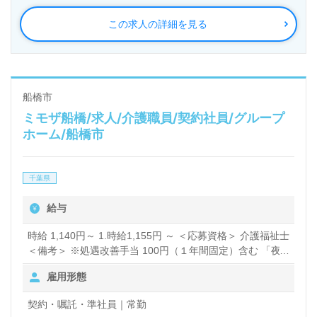
この求人の詳細を見る
船橋市
ミモザ船橋/求人/介護職員/契約社員/グループ
ホーム/船橋市
千葉県
給与
時給 1,140円～ 1.時給1,155円 ～ ＜応募資格＞ 介護福祉士
＜備考＞ ※処遇改善手当 100円（１年間固定）含む 「夜
勤日給」 16：00～翌10：00(休憩120分） 単価21,700円
雇用形態
～ 2.時給1,140円 ～ ＜応募資格＞ ヘルパー2級・初任者研
修 ＜備考＞ 実務者研修 1,140円～ ※処遇改善手当 100円
契約・嘱託・準社員｜常勤
（１年間固定）含む 「夜勤日給」 16：00～翌10：00(休