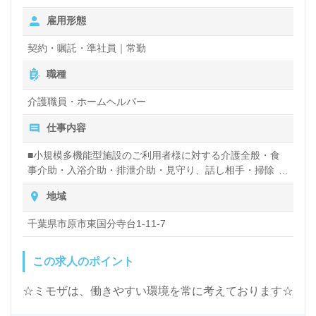
勤日給」 16：00～翌10：00(休憩120分）単価21,100円～
雇用形態
2.時給1,140円 ～ ＜応募資格＞ ヘルパー2級・初任者研修
＜備考＞ 実務者研修 1,110円～ ※処遇改善手当 100円
契約・嘱託・準社員｜常勤
（１年間固定）含む 「夜勤日給」 16：00～翌10：00(休
憩120分） ・初任者研修（ヘルパー2級）：単価20,500円
職種
～ ・実務者研修：単価20,800円～ 3.時給1,140円 ～ ＜応
募資格＞ 無資格 ＜備考＞ ※処遇改善手当 100円（１年間
介護職員・ホームヘルパー
固定）含む 「夜勤日給」 16：00～翌10：00(休憩120分）
仕事内容
単価19,600円～
■小規模多機能型施設のご利用者様に対する介護全般・食
事介助・入浴介助・排泄介助・見守り、話し相手・掃除・
介護記録の作成 等
地域
千葉県市原市東国分寺台1-11-7
この求人のポイント
☆ミモザは、働きやすい環境を常に考えております☆