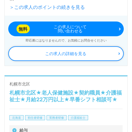
＞この求人のポイントの続きを見る
入居定員18名（9名×2ユニット）『グループホーム広
尾』社会福祉法人福田会（本部：東京都渋谷区）様の
この求人について
運営です。東京都を中心にグループホーム、放課後等
無料
問い合わせる
デイ、障がい児入所施設、児童養護施設、都市型経費
即応募にはなりませんので、お気軽にお問合せください
有料老人ホーム事業を展開されています。
この求人の詳細を見る
◎幅広い年代層の職員様が活躍中！職員様同士のチー
ムワーク、風通しの良い職場環境が自慢の事業所様！
◎
札幌市北区
札幌市北区★老人保健施設★契約職員★介護福
看護助手や介護職経験のある方はもちろん、これから
祉士★月給22万円以上★早番シフト相談可★
介護職を目指される方も幅広く募集します。グループ
ホームでの勤務経験は問いません。入社時は契約社員
北海道
初任者研修
実務者研修
介護福祉士
としてご入社いただき、将来的に正社員を目指してい
給与
ただけるポジションのご紹介です。『ご利用者様のお