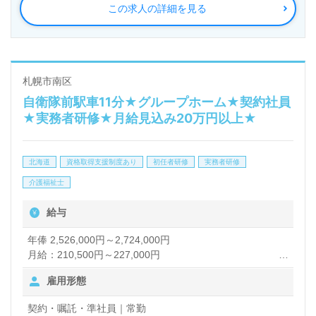
この求人の詳細を見る
札幌市南区
自衛隊前駅車11分★グループホーム★契約社員
★実務者研修★月給見込み20万円以上★
北海道
資格取得支援制度あり
初任者研修
実務者研修
介護福祉士
給与
年俸 2,526,000円～2,724,000円
月給：210,500円～227,000円
【諸手当】
雇用形態
資格手当：3,000円
地区調整手当：10,000円
契約・嘱託・準社員｜常勤
夜勤手当：5,000円+深夜割増1,200円（月5回程度）