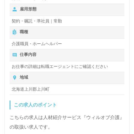
【諸手当】
雇用形態
業務手当：9,000円
資格手当：9,000円
契約・嘱託・準社員｜常勤
住宅手当：～27,000円
夜勤割増手当
職種
賞与あり
介護職員・ホームヘルパー
仕事内容
お仕事の詳細は転職エージェントにご確認ください
地域
北海道上川郡上川町
この求人のポイント
こちらの求人は人材紹介サービス『ウィルオブ介護』
の取扱い求人です。