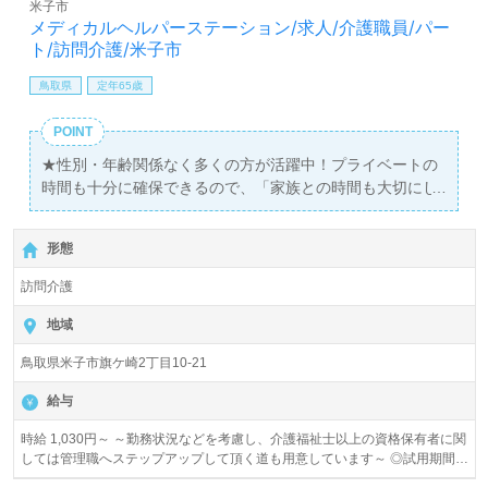
米子市
メディカルヘルパーステーション/求人/介護職員/パー
ト/訪問介護/米子市
鳥取県
定年65歳
POINT
★性別・年齢関係なく多くの方が活躍中！プライベートの
時間も十分に確保できるので、「家族との時間も大切にし
たい」という方にもお勧めです！
形態
訪問介護
地域
鳥取県米子市旗ケ崎2丁目10-21
給与
時給 1,030円～ ～勤務状況などを考慮し、介護福祉士以上の資格保有者に関
しては管理職へステップアップして頂く道も用意しています～ ◎試用期間中
の給与：時給930円 ◎早朝・夜間手当：時給200円プラス～ ◎休日出勤手