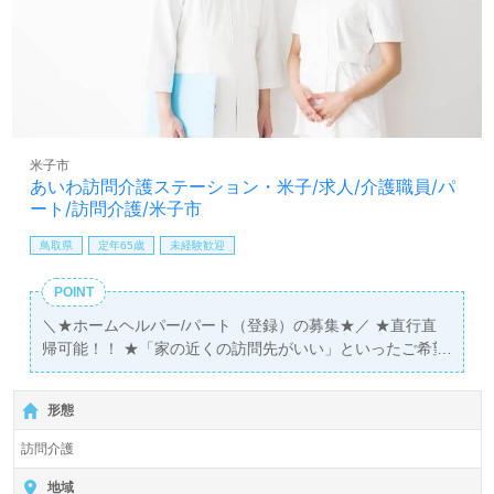
米子市
あいわ訪問介護ステーション・米子/求人/介護職員/パ
ート/訪問介護/米子市
鳥取県
定年65歳
未経験歓迎
POINT
＼★ホームヘルパー/パート（登録）の募集★／ ★直行直
帰可能！！ ★「家の近くの訪問先がいい」といったご希望
も考慮させて頂きます！ ★60歳代以上の方（70歳代の方
も）活躍中！！
形態
訪問介護
地域