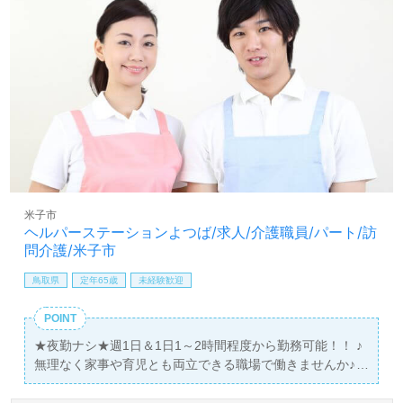
米子市
ヘルパーステーションよつば/求人/介護職員/パート/訪
問介護/米子市
鳥取県
定年65歳
未経験歓迎
POINT
★夜勤ナシ★週1日＆1日1～2時間程度から勤務可能！！ ♪
無理なく家事や育児とも両立できる職場で働きませんか♪
＞＞【経験不問】お休みもスタッフ同士調整し合っていま
す＜＜