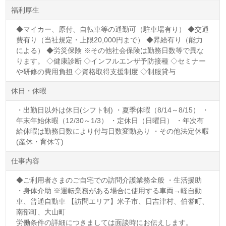
福利厚生
◆マイカー、原付、自転車等の通勤可（駐車場有り） ◆交通
費有り（当社規定・上限20,000円まで） ◆昇給有り（能力
による） ◆労災保険 ※その他社会保険は勤務日数等で異な
ります。 ◇健康診断 ◇インフルエンザ予防接種 ◇セミナー
や研修の費用負担 ◇資格取得支援制度 ◇制服貸与
休日・休暇
・出勤日以外は休日(シフト制) ・夏季休暇（8/14～8/15） ・
年末年始休暇（12/30～1/3） ・定休日（日曜日） ・年次有
給休暇は勤務日数により付与日数変動あり ・その他法定休暇
(産休・育休等)
仕事内容
◆ご利用者さまのご自宅での訪問介護業務全般 ・生活援助
・身体介助 ※運転業務がある場合に使用する車両→軽自動
車、普通自動車 【訪問エリア】米子市、日吉津村、伯耆町、
南部町、大山町
労働条件の詳細につきましては面談時にお伝えします。