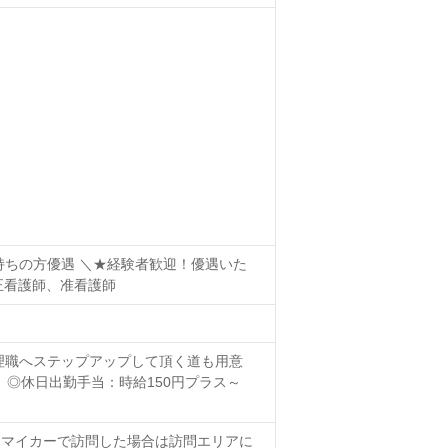
持ちの方優遇 ＼★経験者歓迎！優遇いた
正看護師、准看護師
管理職へステップアップして頂く道も用意
～ ◎休日出勤手当：時給150円プラス～
※マイカーで訪問した場合は訪問エリアに