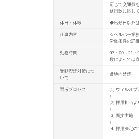
応じて交通費を
務日数に応じ
休日・休暇
◆出勤日以外
仕事内容
☆ヘルパー業務
労働条件の詳
勤務時間
07：00～2
数によっては直
受動喫煙対策につ
敷地内禁煙
いて
選考プロセス
[1] ウィル
↓
[2] 採用担
↓
[3] 面接実施
↓
[4] 採用決定