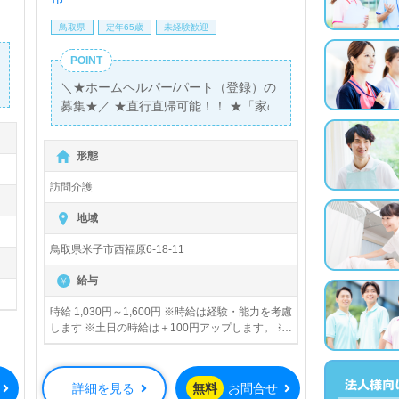
鳥取県
定年65歳
未経験歓迎
POINT
＼★ホームヘルパー/パート（登録）の
募集★／ ★直行直帰可能！！ ★「家の
近くの訪問先がいい」といったご希望
も考慮させて頂きます！ ★60歳代以上
形態
の方（70歳代の方も）活躍中！！
訪問介護
地域
鳥取県米子市西福原6-18-11
給与
時給 1,030円～1,600円 ※時給は経験・能力を考慮
します ※土日の時給は＋100円アップします。 ※
～8：00までの時給は＋100円アップします。
※20：00～の時給は一律￥1600円となります。
※小学生以下のお子様がいらっしゃる方には、育
詳細を見る
無料
お問合せ
児支援金として一律5千円支給します。