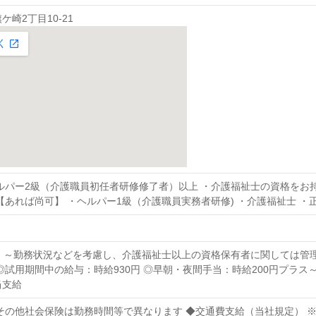
崎2丁目10-21
ルパー2級（介護職員初任者研修修了者）以上 ・介護福祉士の資格をお
【あれば尚可】 ・ヘルパー1級（介護職員実務者研修) ・介護福祉士 ・
0円～ ～勤務状況などを考慮し、介護福祉士以上の資格保有者に関しては
◎試用期間中の給与：時給930円 ◎早朝・夜間手当：時給200円プラス
当支給
その他社会保険は勤務時間等で異なります ◆交通費支給（当社規定） 