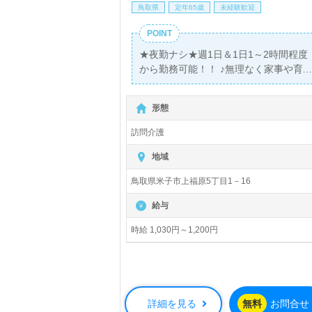
鳥取県
定年65歳
未経験歓迎
POINT
★夜勤ナシ★週1日＆1日1～2時間程度
から勤務可能！！ ♪無理なく家事や育
児とも両立できる職場で働きませんか♪
＞＞【経験不問】お休みもスタッフ同
形態
士調整し合っています＜＜
訪問介護
地域
鳥取県米子市上福原5丁目1－16
給与
時給 1,030円～1,200円
詳細を見る
無料
お問合せ