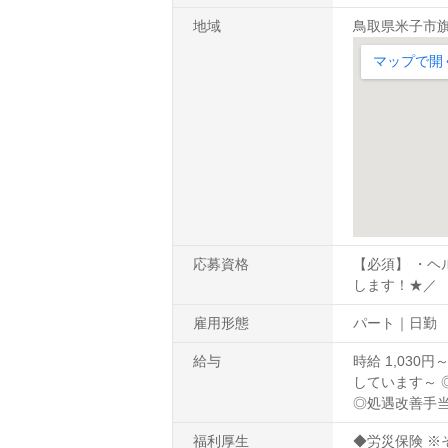
地域
鳥取県米子市旗ケ
応募資格
【必須】 ・ヘ
します！★／ 
雇用形態
パート｜日勤
給与
時給 1,03
しています～ 
◎処遇改善手
福利厚生
◆労災保険 ※