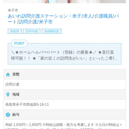
米子市
あいわ訪問介護ステーション・米子/求人/介護職員/パ
ート/訪問介護/米子市
鳥取県
定年65歳
未経験歓迎
POINT
＼★ホームヘルパー/パート（登録）の募集★／ ★直行直
帰可能！！ ★「家の近くの訪問先がいい」といったご希望
も考慮させて頂きます！ ★60歳代以上の方（70歳代の方
も）活躍中！！
形態
訪問介護
地域
鳥取県米子市西福原6-18-11
給与
時給 1,030円～1,600円 ※時給は経験・能力を考慮します ※土日の時給は＋