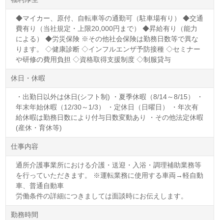
◆マイカー、原付、自転車等の通勤可（駐車場有り） ◆交通
費有り（当社規定・上限20,000円まで） ◆昇給有り（能力
による） ◆労災保険 ※その他社会保険は勤務日数等で異な
ります。 ◇健康診断 ◇インフルエンザ予防接種 ◇セミナー
や研修の費用負担 ◇資格取得支援制度 ◇制服貸与
休日・休暇
・出勤日以外は休日(シフト制) ・夏季休暇（8/14～8/15） ・
年末年始休暇（12/30～1/3） ・定休日（日曜日） ・年次有
給休暇は勤務日数により付与日数変動あり ・その他法定休暇
(産休・育休等)
仕事内容
通所介護事業所における介護・送迎・入浴・調理補助業務等
を行っていただきます。 ※運転業務に使用する車両→軽自動
車、普通自動車
労働条件の詳細につきましては面談時にお伝えします。
勤務時間