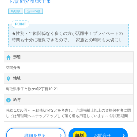
ト/訪問介護/米子市
鳥取県
定年65歳
POINT
★性別・年齢関係なく多くの方が活躍中！プライベートの
時間も十分に確保できるので、「家族との時間も大切にし
たい」という方にもお勧めです！
形態
訪問介護
地域
鳥取県米子市旗ケ崎2丁目10-21
給与
時給 1,030円～ ～勤務状況などを考慮し、介護福祉士以上の資格保有者に関
しては管理職へステップアップして頂く道も用意しています～ ◎試用期間中
の給与：時給930円 ◎早朝・夜間手当：時給200円プラス～ ◎休日出勤手
当：時給150円プラス～ ◎処遇改善手当支給
無料
詳細を見る
お問合せ