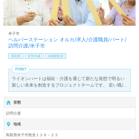
米子市
ヘルパーステーション オルカ/求人/介護職員/パート/
訪問介護/米子市
鳥取県
定年65歳
未経験歓迎
POINT
ライオンハートは福祉・介護を通じて新たな発想で明るい
新しい未来を創造するプロジェクトチームです。 若い職員
世代のスタッフが多く、明るく・活気のある職場です！ 活
気ある職場で一緒に働いてみませんか？
形態
訪問介護
地域
鳥取県米子市熊党１２９－２３