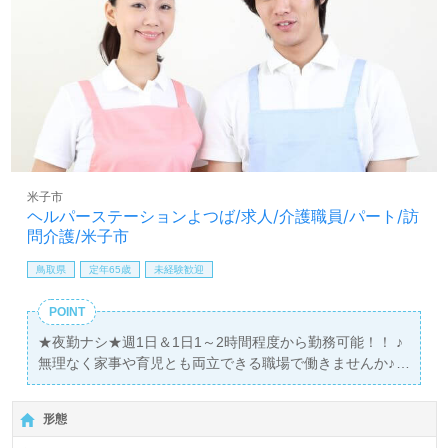
米子市
ヘルパーステーションよつば/求人/介護職員/パート/訪
問介護/米子市
鳥取県
定年65歳
未経験歓迎
POINT
★夜勤ナシ★週1日＆1日1～2時間程度から勤務可能！！ ♪
無理なく家事や育児とも両立できる職場で働きませんか♪
＞＞【経験不問】お休みもスタッフ同士調整し合っていま
す＜＜
形態