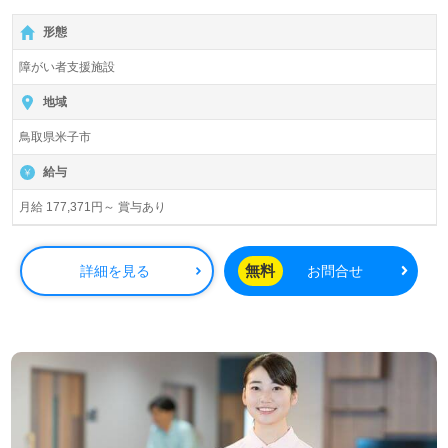
【無料】で皆さんの転職活動をサポートいたします。
形態
障がい者支援施設
地域
鳥取県米子市
給与
月給 177,371円～ 賞与あり
無料
詳細を見る
お問合せ