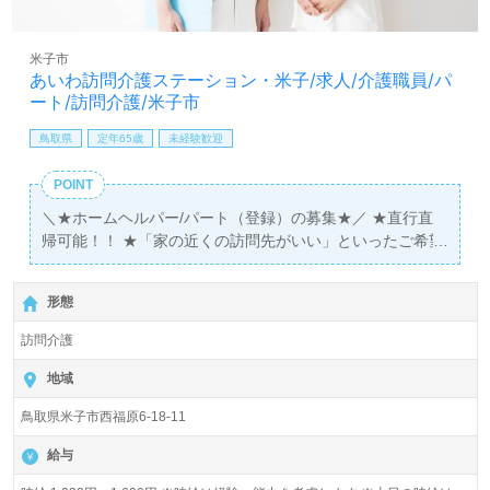
米子市
あいわ訪問介護ステーション・米子/求人/介護職員/パ
ート/訪問介護/米子市
鳥取県
定年65歳
未経験歓迎
POINT
＼★ホームヘルパー/パート（登録）の募集★／ ★直行直
帰可能！！ ★「家の近くの訪問先がいい」といったご希望
も考慮させて頂きます！ ★60歳代以上の方（70歳代の方
も）活躍中！！
形態
訪問介護
地域
鳥取県米子市西福原6-18-11
給与