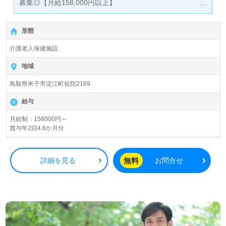
募集◎【月給158,000円以上】
＊初任者研修以上有資格者向け求人＊『米子駅』より路線
バスが便利です。
形態
入居定員81名『ル・サンテリオンよどえ』社会医療法人仁
介護老人保健施設
厚会様の運営です。鳥取県内に病院、クリニック、サービ
ス付き高齢者向け住宅、介護老人保健施設、保育所を展開
地域
されています。
鳥取県米子市淀江町佐陀2169
◎"チーム力"が魅力の職場でご一緒に働きませんか◎
給与
看護助手や介護職経験のある方はもちろん、ブランクのあ
る方、これから介護職を目指される方も幅広く募集しま
月給制：158000円～
賞与年2回4.8か月分
す。他職種の職員様と連携もスムーズで大変働きやすい職
場です。
無料
詳細を見る
お問合せ
鳥取県エリアで医療/福祉業界の正社員/パート求人探しは
【ウィルオブ介護】
LINE、メール、お電話などご希望に応じてお問い合わせ/ご
相談可能です。転職相談、求人紹介、年収交渉など完全無
料サービスをご利用いただけます。＜非公開求人も取扱い
あり！＞"転職支援"のプロと一緒に転職活動！お問い合わ
せお待ちしております。