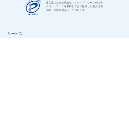
運営元である株式会社ウィルオブ・ワークがプラ
イバシーマークを取得しており徹底した個人情報
保護・情報管理を行っております。
サービス
はじめての方へ
ご利用の流れ
よくある質問
特集：介護のお仕事
転職お役立ち情報
法人様用お問い合わせ
求人情報
ハイクラス求人特集
ケアマネ求人特集
生活相談員求人特集
看護助手求人特集
看護師求人特集
デイサービス求人特集
夜勤専従求人特集
日勤正社員求人特集
会社情報