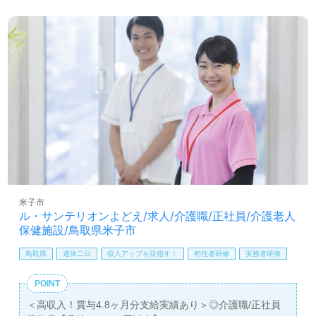
米子市
ル・サンテリオンよどえ/求人/介護職/正社員/介護老人
保健施設/鳥取県米子市
鳥取県
週休二日
収入アップを目指す！
初任者研修
実務者研修
POINT
＜高収入！賞与4.8ヶ月分支給実績あり＞◎介護職/正社員