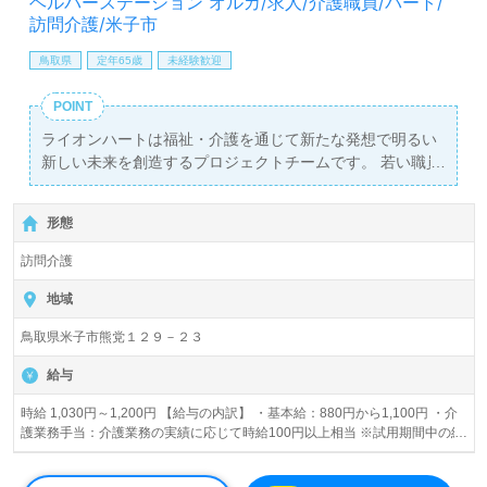
ヘルパーステーション オルカ/求人/介護職員/パート/
訪問介護/米子市
鳥取県
定年65歳
未経験歓迎
POINT
ライオンハートは福祉・介護を通じて新たな発想で明るい
新しい未来を創造するプロジェクトチームです。 若い職員
世代のスタッフが多く、明るく・活気のある職場です！ 活
気ある職場で一緒に働いてみませんか？
形態
訪問介護
地域
鳥取県米子市熊党１２９－２３
給与
時給 1,030円～1,200円 【給与の内訳】 ・基本給：880円から1,100円 ・介
護業務手当：介護業務の実績に応じて時給100円以上相当 ※試用期間中の給
与の変動無し