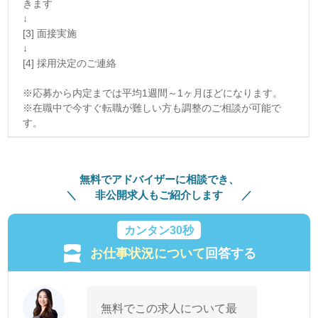
きます
↓
[3] 面接実施
↓
[4] 採用決定のご連絡
※応募から内定までは平均1週間～1ヶ月ほどになります。
※在職中で今すぐ転職が難しい方も調整のご相談が可能で
す。
無料でアドバイザーに相談でき、
非公開求人もご紹介します
カンタン30秒
お仕事状況について
回答する
無料でこの求人について最