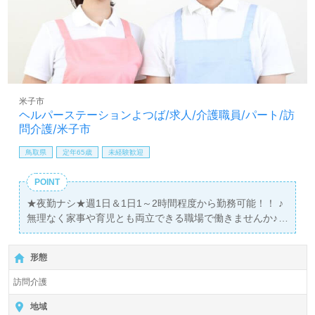
米子市
ヘルパーステーションよつば/求人/介護職員/パート/訪
問介護/米子市
鳥取県
定年65歳
未経験歓迎
POINT
★夜勤ナシ★週1日＆1日1～2時間程度から勤務可能！！ ♪
無理なく家事や育児とも両立できる職場で働きませんか♪
＞＞【経験不問】お休みもスタッフ同士調整し合っていま
す＜＜
形態
訪問介護
地域