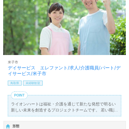
米子市
デイサービス エレファント/求人/介護職員/パート/デ
イサービス/米子市
鳥取県
未経験歓迎
POINT
ライオンハートは福祉・介護を通じて新たな発想で明るい
新しい未来を創造するプロジェクトチームです。 若い職員
世代のスタッフが多く、明るく・活気のある職場です！ 活
気ある職場で一緒に働いてみませんか？
形態