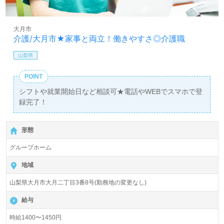
大月市
介護/大月市★家事と両立！働きやすさ◎介護職
山梨県
POINT
シフトや就業開始日など相談可★電話やWEBでスマホで登
録完了！
形態
グループホーム
地域
山梨県大月市大月二丁目3番8号(勤務地の変更なし)
給与
時給1400〜1450円