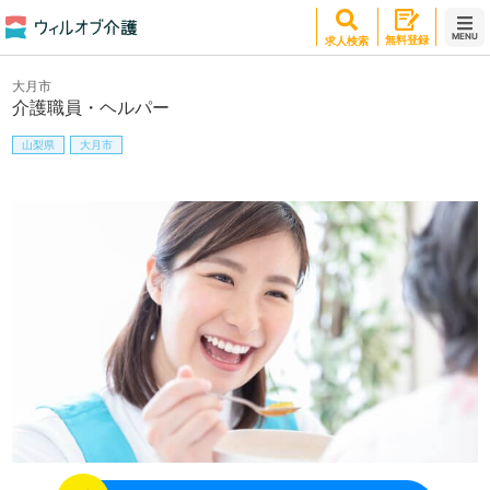
MENU
無料登録
求人検索
大月市
介護職員・ヘルパー
山梨県
大月市