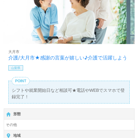
大月市
介護/大月市★感謝の言葉が嬉しい♪介護で活躍しよう
山梨県
POINT
シフトや就業開始日など相談可★電話やWEBでスマホで登
録完了！
形態
その他
地域