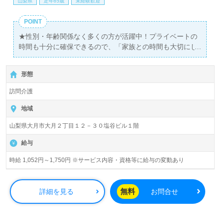
山梨県
定年65歳
未経験歓迎
POINT
★性別・年齢関係なく多くの方が活躍中！プライベートの
時間も十分に確保できるので、「家族との時間も大切にし
たい」という方にもお勧めです！
形態
訪問介護
地域
山梨県大月市大月２丁目１２－３０塩谷ビル１階
給与
時給 1,052円～1,750円 ※サービス内容・資格等に給与の変動あり
無料
詳細を見る
お問合せ