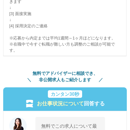
きます
↓
[3] 面接実施
↓
[4] 採用決定のご連絡
※応募から内定までは平均1週間～1ヶ月ほどになります。
※在職中で今すぐ転職が難しい方も調整のご相談が可能で
す。
無料でアドバイザーに相談でき、
非公開求人もご紹介します
カンタン30秒
お仕事状況について
回答する
無料でこの求人について最