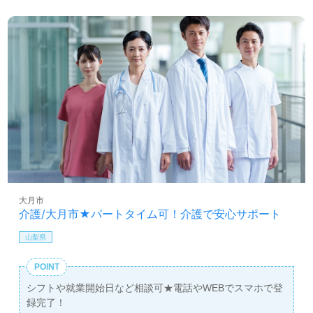
大月市
介護/大月市★パートタイム可！介護で安心サポート
山梨県
POINT
シフトや就業開始日など相談可★電話やWEBでスマホで登
録完了！