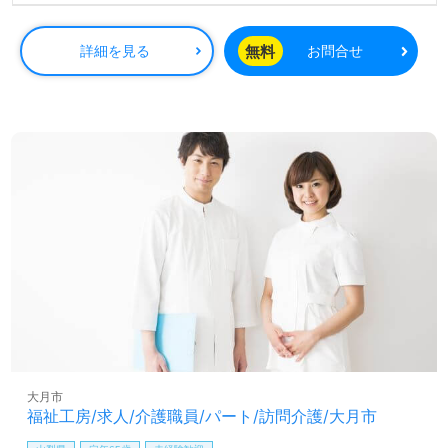
無料
詳細を見る
お問合せ
大月市
福祉工房/求人/介護職員/パート/訪問介護/大月市