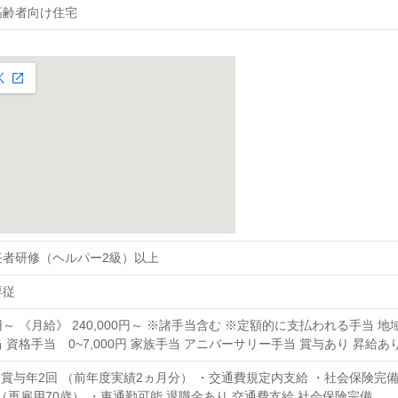
高齢者向け住宅
任者研修（ヘルパー2級）以上
専従
00円～ 《月給》 240,000円～ ※諸手当含む ※定額的に支払われる手当 地域
 資格手当 0~7,000円 家族手当 アニバーサリー手当 賞与あり 昇給あ
・賞与年2回 （前年度実績2ヵ月分） ・交通費規定内支給 ・社会保険完備
歳（再雇用70歳） ・車通勤可能 退職金あり 交通費支給 社会保険完備