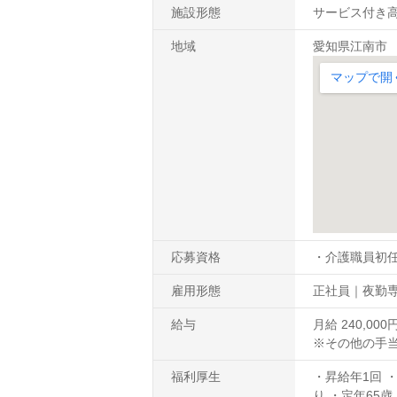
施設形態
サービス付き
地域
愛知県江南市
応募資格
・介護職員初
雇用形態
正社員｜夜勤
給与
月給 240,0
※その他の手当
福利厚生
・昇給年1回 
り ・定年65