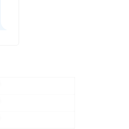
。
。
。