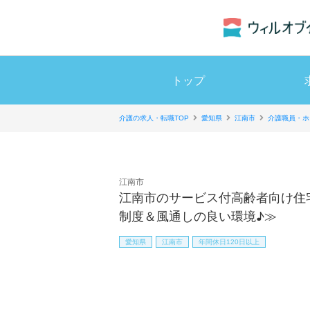
トップ
介護の求人・転職TOP
愛知県
江南市
介護職員・ホ
江南市
江南市のサービス付高齢者向け住
制度＆風通しの良い環境♪≫
愛知県
江南市
年間休日120日以上