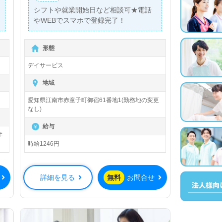
シフトや就業開始日など相談可★電話
やWEBでスマホで登録完了！
形態
デイサービス
地域
愛知県江南市赤童子町御宿61番地1(勤務地の変更
なし)
給与
手
時給1246円
詳細を見る
無料
お問合せ