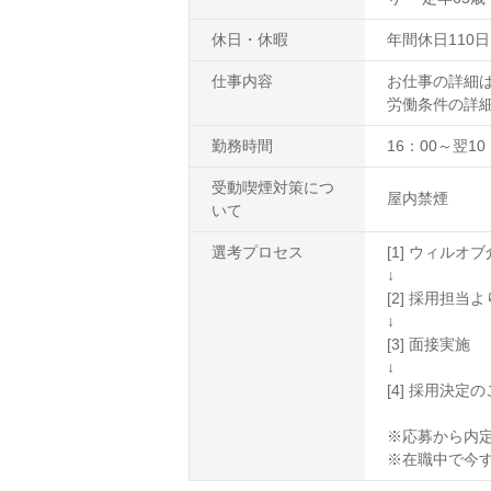
休日・休暇
年間休日110
仕事内容
お仕事の詳細
労働条件の詳
勤務時間
16：00～翌10
受動喫煙対策につ
屋内禁煙
いて
選考プロセス
[1] ウィル
↓
[2] 採用担
↓
[3] 面接実施
↓
[4] 採用決定
※応募から内定
※在職中で今