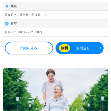
入居定員77名（77室/全室個室）『ボンセジュール天白笹
原』株式会社会社ベネッセスタイルケアBenesse Style
地域
Care Co.,Ltd. （本社：東京都西新宿） 様の運営です。従
愛知県名古屋市天白区笹原1703
業員18,200人以上、26年の実績、全国に350拠点以上の有
料老人ホーム、教育/学童領域で事業展開されています。業
給与
界トップクラスの施設数を誇り、ワンランク上の介護サー
ビスをご提供。資格支援制度や教育研修プログラムも充
月給237,500円～282,500円
実。『入社してよかった！』のお声も届く企業様です。
◎オープニングスタッフとしてワクワクの未来を創ろう！
無料
詳細を見る
お問合せ
『みんなで〇〇な施設をつくりたい！』あなたの思いをカ
タチに！◎
看護助手や介護職経験のある方はもちろん、これから介護
職を目指される方も幅広く募集します。2025年6月新規開
設予定事業所様のオープニングスタッフ募集求人です。
『新しい職場で仲間たちと事業所を盛り上げる！』ワクワ
クや期待も働くあなたのモチベーションに！『ご利用者様
のお役に立ちたい、資格や経験を活かしたい』『やりがい
を感じながら働きたい』『オープニングスタッフとして働
きたい』『介護業界に夢やビジョンがある、仕事を通じて
成長したい』『転職でキャリアアップ、施設形態や環境を
変えて仕事をしたい』等の方も大歓迎です！募集詳細等、