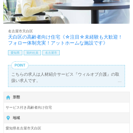
名古屋市天白区
天白区の高齢者向け住宅《☆注目☆未経験も大歓迎！
フォロー体制充実！アットホームな施設です》
愛知県
契約社員
名古屋市
POINT
こちらの求人は人材紹介サービス『ウィルオブ介護』の取
扱い求人です。
詳細に関してお気軽にご相談ください♪
【無料】で皆さんの転職活動をサポートいたします。
形態
サービス付き高齢者向け住宅
地域
愛知県名古屋市天白区