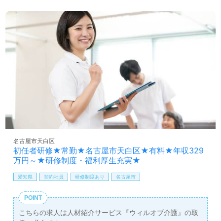
名古屋市天白区
初任者研修★常勤★名古屋市天白区★有料★年収329
万円～★研修制度・福利厚生充実★
愛知県
契約社員
研修制度あり
名古屋市
POINT
こちらの求人は人材紹介サービス『ウィルオブ介護』の取