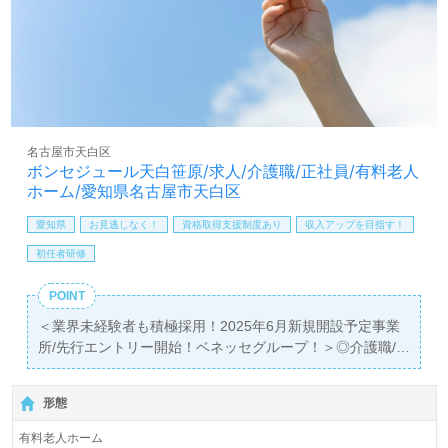
ム、チャレンジキャリア制度、『〇〇さん』と呼び合える
フラットな人間関係もうれしいポイント！『ご利用者様の
お役に立ちたい、資格/経験を活かしたい』『働きがいを感
じながら仕事をしたい』『施設形態や環境を変えて働きた
い』等の方も大歓迎です。募集詳細等、担当コンサルタン
トよりご案内します。お問い合わせも遠慮なくお願いしま
す。
名古屋市天白区
ボンセジュール天白笹原/求人/介護職/正社員/有料老人
医療/福祉業界の正社員/パート求人探しは【ウィルオブ介
ホーム/愛知県名古屋市天白区
護】＊求人情報収集、将来的に検討の方も遠慮なく＊
LINE、メール、お電話などご希望に応じてお問い合わせ/ご
愛知県
お見逃しなく！
資格取得支援制度あり
収入アップを目指す！
相談可能です。転職相談、求人紹介、年収交渉など完全無
初任者研修
料サービスをご利用いただけます。＜非公開求人も取扱い
あり！＞"転職支援"のプロと一緒に転職活動！お問い合わ
POINT
せお待ちしております
＜業界未経験者も積極採用！2025年6月新規開設予定事業
所/先行エントリー開始！ベネッセグループ！＞◎介護職/
正社員募集◎
【月給237,500円～282,500円】＊初任者研修以上有資格者
形態
向け求人＊『野並駅』徒歩16分。お車通勤可能です。
有料老人ホーム