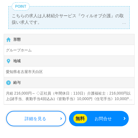
POINT
こちらの求人は人材紹介サービス『ウィルオブ介護』の取
扱い求人です。
詳細に関してお気軽にご相談ください♪
【無料】で皆さんの転職活動をサポートいたします。
形態
グループホーム
地域
愛知県名古屋市天白区
給与
月給 216,000円～ ◇正社員（年間休日：110日）介護福祉士：216,000円以
上(諸手当、夜勤手当4回込み)《皆勤手当》10,000円《住宅手当》10,000円
※試用期間3ヵ月あり(うち研修期間2週間～1ヶ月は時給850円) 賞与あり 昇
給あり
無料
詳細を見る
お問合せ