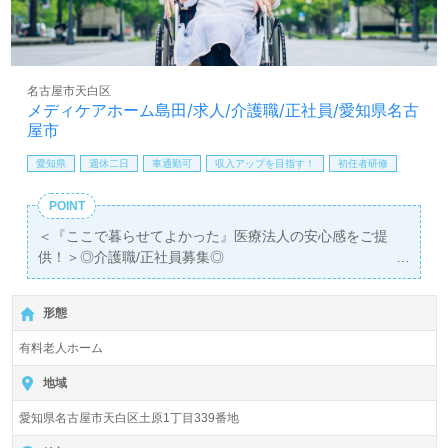
担当コンサルタントよりご案内します。お問い合わせも遠
慮なくお願いします。
医療/福祉業界の正社員/パート求人探しは【ウィルオブ介
名古屋市天白区
護】＊求人情報収集、将来的に検討の方も遠慮なく＊
メディケアホーム島田/求人/介護職/正社員/愛知県名古
LINE、メール、お電話などご希望に応じてお問い合わせ/ご
屋市
相談可能です。転職相談、求人紹介、年収交渉など完全無
料サービスをご利用いただけます。＜非公開求人も取扱い
愛知県
週休二日
車通勤可
収入アップを目指す！
初任者研修
あり！＞"転職支援"のプロと一緒に転職活動！お問い合わ
せお待ちしております。
POINT
＜『ここで暮らせてよかった』医療法人の安心感をご提
供！＞◎介護職/正社員募集◎
【月給170,000円～230,000円/賞与2回 】＊初任者研修以
上有資格者向け求人＊『相生山駅』徒歩10分。お車通勤可
形態
能です。
有料老人ホーム
入居定員30名（30室/全室個室）『メディケアホーム島
田』医療法人倉橋クリニック（本部：愛知県名古屋市）様
地域
の運営です。名古屋市内にクリニック、有料老人ホーム、
愛知県名古屋市天白区土原1丁目339番地
ケアステーション、居宅介護支援事業を展開されていま
す。