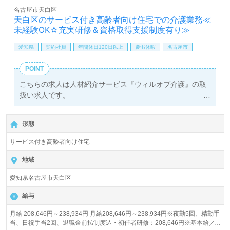
名古屋市天白区
天白区のサービス付き高齢者向け住宅での介護業務≪
未経験OK☆充実研修＆資格取得支援制度有り≫
愛知県
契約社員
年間休日120日以上
慶弔休暇
名古屋市
POINT
こちらの求人は人材紹介サービス『ウィルオブ介護』の取
扱い求人です。
詳細に関してお気軽にご相談ください♪
【無料】で皆さんの転職活動をサポートいたします。
形態
サービス付き高齢者向け住宅
地域
愛知県名古屋市天白区
給与
月給 208,646円～238,934円 月給208,646円～238,934円※夜勤5回、精勤手
当、日祝手当2回、退職金前払制度込・初任者研修：208,646円※基本給／