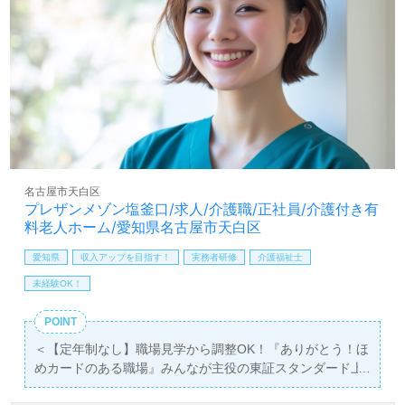
名古屋市天白区
プレザンメゾン塩釜口/求人/介護職/正社員/介護付き有
料老人ホーム/愛知県名古屋市天白区
愛知県
収入アップを目指す！
実務者研修
介護福祉士
未経験OK！
POINT
＜【定年制なし】職場見学から調整OK！『ありがとう！ほ
めカードのある職場』みんなが主役の東証スタンダード上
場企業！＞