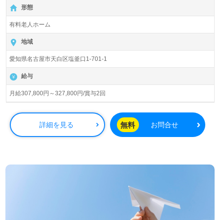
◎介護職/正社員募集◎【月給307,800円～327,800円/賞与
形態
2回】＊初任者研修以上有資格者向け求人＊『塩釜口駅』
徒歩3分。
有料老人ホーム
入居定員60名（60室/全室個室）『プレザンメゾン塩釜
地域
口』株式会社ケア21（本社：大阪府、東京都）様の運営で
愛知県名古屋市天白区塩釜口1-701-1
す。グループ従業員数6,124名/非常勤 2,713名以上（2024
年10月31日現在）宮城県、埼玉県、東京都、千葉県、神奈
給与
川県、愛知県、大阪府、京都府、兵庫県、広島県、福岡県
を中心に介護付き有料老人ホーム、住宅型有料老人ホー
月給307,800円～327,800円/賞与2回
ム、デイサービス、グループホーム、障がい者支援、小規
模多機能型居宅介護、保育、不動産、福祉用具レンタル/販
売事業を展開される『未来を創造する総合福祉企業』様で
無料
詳細を見る
お問合せ
す。
◎幅広い年代層の職員様が活躍中！『お一人おひとりに寄
り添い、心が通いあう家族目線の介護支援』を実現される
事業所様！◎
看護助手や介護職経験のある方をお迎えします。『頑張り
を先輩や同僚にほめられた。日々の頑張りが給与に反映さ
れて嬉しかった。』等のお声も届く事業所様です。コンシ
ェルジュ在籍、抜群のチームワーク、充実の研修プログラ