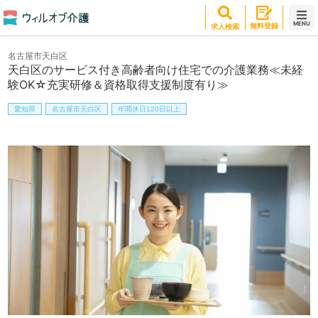
MENU
無料登録
求人検索
名古屋市天白区
天白区のサービス付き高齢者向け住宅での介護業務≪未経
験OK☆充実研修＆資格取得支援制度有り≫
愛知県
名古屋市天白区
年間休日120日以上