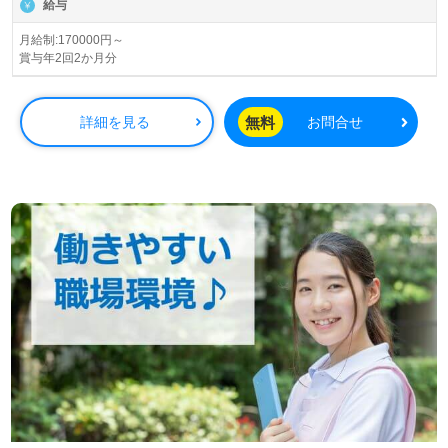
給与
◎『ご利用者様に安心と笑顔の花束を！』24時間看護職員
月給制:170000円～
賞与年2回2か月分
在籍、医療機関連携でご利用者様をサポート！◎
看護助手や介護職経験のある方をお迎えします。丁寧な
OJTと親切な先輩が自慢の職場！『医療法人運営の施設で
無料
詳細を見る
お問合せ
働きたい』『少人数制に施設でゆったりと介護支援がした
い』『風通しの良い職場で働きたい』『手厚い福利厚生の
ある職場で働きたい』等の方にもおすすめの職場環境がご
ざいます。ご経験を活かして、あなたの笑顔も添えてみま
せんか。
全国の求人ご紹介！医療/福祉業界の正社員/パート仕事探
しは【ウィルオブ介護】＊求人情報収集、将来的に検討の
方も遠慮なく＊
LINE、メール、お電話などご希望に応じてお問い合わせ/ご
相談可能です。転職相談、求人紹介、年収交渉など完全無
料サービスをご利用いただけます。＜非公開求人も取扱い
あり！＞"転職支援"のプロと一緒に転職活動！お問い合わ
せお待ちしております。