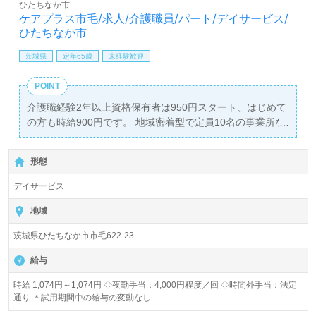
ひたちなか市
ケアプラス市毛/求人/介護職員/パート/デイサービス/
ひたちなか市
茨城県
定年65歳
未経験歓迎
POINT
介護職経験2年以上資格保有者は950円スタート、はじめて
の方も時給900円です。 地域密着型で定員10名の事業所な
ので、一人ひとりに目の行き届き、時間に追われない自立
支援が行えます。
形態
デイサービス
地域
茨城県ひたちなか市市毛622-23
給与
時給 1,074円～1,074円 ◇夜勤手当：4,000円程度／回 ◇時間外手当：法定
通り ＊試用期間中の給与の変動なし