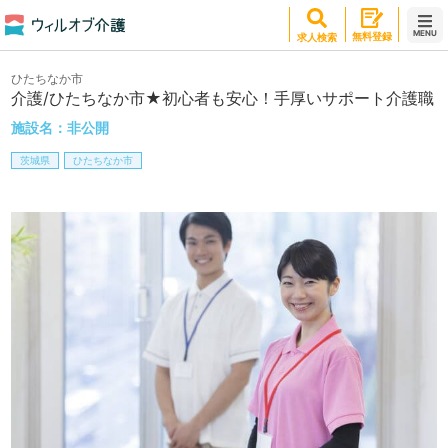
MENU
無料登録
求人検索
ひたちなか市
介護/ひたちなか市★初心者も安心！手厚いサポート介護職
施設名：
非公開
茨城県
ひたちなか市