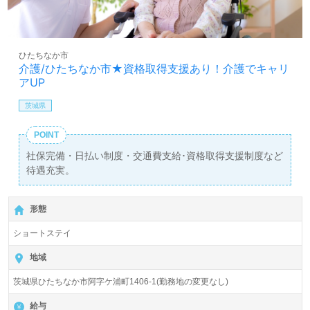
ひたちなか市
介護/ひたちなか市★資格取得支援あり！介護でキャリ
アUP
茨城県
POINT
社保完備・日払い制度・交通費支給･資格取得支援制度など
待遇充実。
形態
ショートステイ
地域
茨城県ひたちなか市阿字ケ浦町1406-1(勤務地の変更なし)
給与