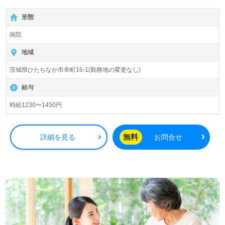
形態
病院
地域
茨城県ひたちなか市幸町16-1(勤務地の変更なし)
給与
時給1230〜1450円
無料
詳細を見る
お問合せ