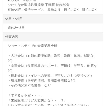
ひたちなか海浜鉄道湊線 平磯駅 徒歩30分
有給休暇、優待サービス、昇給あり、日払いOK、週払いOK
休日・休暇
週休2〜3日
仕事内容
ショートステイでの介護業務全般
・入浴介助（衣類の着脱補助、洗髪、洗顔、体洗い補助な
ど）
・食事介助（食事摂取のサポート、声掛け、見守り、配膳な
ど）
・排泄介助（トイレへの誘導、見守り、おむつ交換など）
・環境整備（居室内清掃、共用部分清掃など）
・その他関連する業務 など
「できるか不安・・・」
「未経験者だけど大丈夫かな・・・？」
という方もまずはご応募していただきご相談ください♪