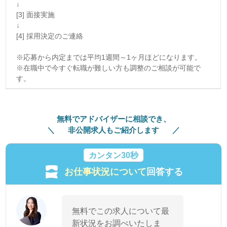
↓
[3] 面接実施
↓
[4] 採用決定のご連絡
※応募から内定までは平均1週間～1ヶ月ほどになります。
※在職中で今すぐ転職が難しい方も調整のご相談が可能で
す。
無料でアドバイザーに相談でき、
非公開求人もご紹介します
カンタン30秒
お仕事状況について
回答する
無料でこの求人について最
新状況をお調べいたしま