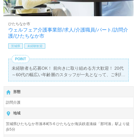
ひたちなか市
ウェルフェア介護事業部/求人/介護職員/パート/訪問介
護/ひたちなか市
茨城県
未経験歓迎
POINT
未経験者も応募OK！ 前向きに取り組める方大歓迎！ 20代
～60代の幅広い年齢層のスタッフが一丸となって、ご利用
者様のより良い暮らしを支援しています☆
形態
訪問介護
地域
茨城県ひたちなか市湊本町5-6 ひたちなか海浜鉄道湊線「那珂湊」駅より徒
歩5分