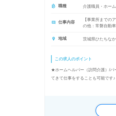
職種
介護職員・ホーム
【事業所までのア
仕事内容
の他：常磐自動車
齢者住宅への訪問
室） ◇在宅のご
地域
茨城県ひたちなか市
体介助
この求人のポイント
★ホームヘルパー（訪問介護）/パ
てきて仕事をすることも可能です♪