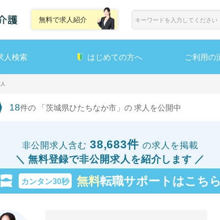
無料で求人紹介
求人検索
はじめての方へ
ご利用の
求人
18
件の 「茨城県ひたちなか市」の 求人を公開中
38,683件
非公開求人含む
の求人を掲載
無料登録で非公開求人を紹介します
無料
転職サポートはこち
カンタン30秒