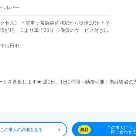
ヘルパー
クセス】 ＊電車：常磐線佐和駅から徒歩10分 ＊そ
道那珂ＩＣより車で20分 ◇併設のサービス付き高
介護業務全般◇ （部屋数：12部屋：1階4室／2階8
利用者様への訪問介護業務全般◇ ・生活援助 ・身
稲田41-1
ートを募集します★ 週1日、1日1時間～勤務可能！未経験者の
この求人につ
この求人の詳細を見る
無料
問い合わせ