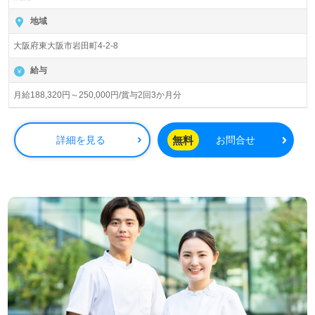
総病床数123床（一般病床43床、回復期リハビリテーショ
ン病床43床、地域包括ケア病床37床）『喜馬病院』医療法
地域
人寿山会様の運営です。大阪府を中心に病院、通所リハビ
大阪府東大阪市岩田町4-2-8
リ、介護老人保健施設事業を展開されています。
給与
◎あなたの仕事が患者様のこころに届く！患者様の笑顔を
つくる！多職種、幅広い年代層の職員様が活躍中の病院
月給188,320円～250,000円/賞与2回3か月分
様！◎
看護助手や介護職経験のある方はもちろん、これから看護
助手を目指される方も幅広く募集します。病院での勤務経
無料
詳細を見る
お問合せ
験は問いません。手厚いOJT/研修制度、年間休日120日、
託児所完備等の環境整備、職員様同士の協力体制もうれし
いポイント！『患者様のお役に立ちたい、病院で働きた
い』『介護知識や技術力を高めたい、チームで患者様の
QOL（クオリティー・オブ・ライフ）の向上を目指した
い』『自分らしいキャリアを描きたい、働きがいを感じな
がら仕事をしたい』『キャリアチェンジを実現したい、環
境を変えて働きたい』等の方も大歓迎です。募集詳細等、
担当コンサルタントよりご案内します。お問い合わせも遠
慮なくお願いします。