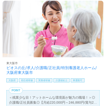
高住で働きたい』『転職で施設形態や環境を変えて働きた
い』等の方も大歓迎です！募集詳細等、担当コンサルタン
トよりご案内します。お問い合わせも遠慮なくお願いしま
す。
全国の求人ご紹介！医療/福祉業界の正社員/パート仕事探
しは【ウィルオブ介護】＊求人情報収集、将来的に検討の
方も遠慮なく＊
LINE、メール、お電話などご希望に応じてお問い合わせ/ご
相談可能です。転職相談、求人紹介、年収交渉など完全無
料サービスをご利用いただけます。＜非公開求人も取扱い
あり！＞"転職支援"のプロと一緒に転職活動！お問い合わ
せお待ちしております。
東大阪市
ビオスの丘/求人/介護職/正社員/特別養護老人ホーム/
大阪府東大阪市
大阪府
初任者研修
実務者研修
介護福祉士
車通勤可
POINT
＜残業少な目！アットホームな環境面が魅力の職場！＞◎
介護職/正社員募集◎【月給220,000円～246,880円/賞与2