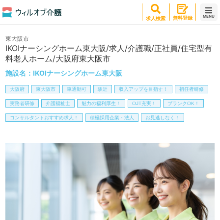
MENU
無料登録
求人検索
東大阪市
IKOIナーシングホーム東大阪/求人/介護職/正社員/住宅型有
料老人ホーム/大阪府東大阪市
施設名：
IKOIナーシングホーム東大阪
大阪府
東大阪市
車通勤可
駅近
収入アップを目指す！
初任者研修
実務者研修
介護福祉士
魅力の福利厚生！
OJT充実！
ブランクOK！
コンサルタントおすすめ求人！
積極採用企業・法人
お見逃しなく！