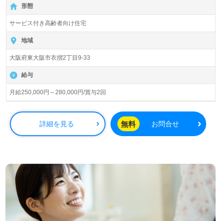
形態
入居定員32名（30室/全室個室）『サービス付き高齢者向
サービス付き高齢者向け住宅
け住宅一休東大阪』ライフケアグループ/株式会社ライフケ
ア（本社：大阪府東大阪市）様の運営です。大阪府、兵庫
地域
県、滋賀県、東京都、埼玉県を中心に『福祉で創るワクワ
大阪府東大阪市衣摺2丁目9-33
クする街づくり』をテーマに、高齢者介護、障がい者福
祉、保育、健康、医療分野で『驚きと感動』を提供されて
給与
いる企業様です。
月給250,000円～280,000円/賞与2回
◎『今日も1日、誰かとわたしのために素敵な仕事！』職
場のみんなと共に『感動介護』を明日へつなぐ！◎
看護助手や介護職経験をのある方をお迎えします。『社会
無料
詳細を見る
お問合せ
福祉に貢献するチームを作る』の気持ちを真ん中に”全員参
加の介護支援”を実現される事業所様です。資格取得支援制
度、再雇用制度活用で70歳就業を目指せる人事制度も嬉し
いポイント！『介護を通じて感動をお届けしたい、資格/経
験を活かしたい』『働きがいを感じながら仕事をしたい』
『転職で施設形態や環境を変えて仕事をしたい』等の方も
大歓迎です！募集詳細等、担当コンサルタントよりご案内
します。お問い合わせも遠慮なくお願いします。