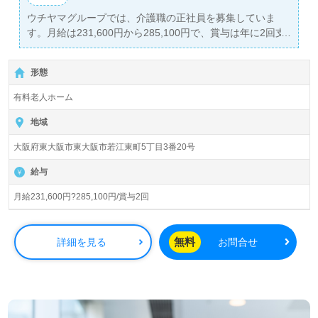
ウチヤマグループでは、介護職の正社員を募集していま
す。月給は231,600円から285,100円で、賞与は年に2回支
給されます。勤務地は『若江岩田駅』から徒歩20分の場所
にあり、車通勤も可能です。入居定員94名の『さわやかひ
形態
がしおおさか館』では、全室個室を完備し、質の高い介護
サービスを提供しています。全国に120以上の施設を展開
有料老人ホーム
し、3,000人以上の従業員が在籍する安定した企業で、職
場環境も良好です。
地域
大阪府東大阪市東大阪市若江東町5丁目3番20号
当施設では、入居者様一人ひとりの過去、現在、未来に寄
り添った介護支援を大切にしており、産学官連携による
給与
『ライフマップ』を活用しています。これにより、利用者
様のニーズに応じた個別支援が可能となっています。幅広
月給231,600円?285,100円/賞与2回
い年代の職員が活躍しており、コミュニケーションが盛ん
で、明るい雰囲気の職場です。『ご利用者様に寄り添いた
い』『働きがいを感じながら仕事をしたい』という方にと
無料
詳細を見る
お問合せ
って、理想的な職場環境が整っています。
また、勤務地を希望に応じて調整できるため、転職を考え
ている方も安心して応募できます。ウィルオブ介護では、
転職相談や求人紹介、年収交渉などを完全無料でサポート