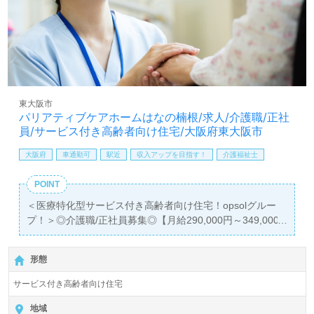
【同時募集：あなたのエリアでお探しします！】＊職種：
介護職 ＊雇用形態：正社員 ＊資格：初任者研修以上
＊募集エリア：大阪府、兵庫県、滋賀県、東京都、埼玉
県
ご希望のエリアを担当コンサルタントへお伝えください。
詳細をご案内します。
東大阪市
全国の求人ご紹介！医療/福祉業界の正社員/パート求人探
パリアティブケアホームはなの楠根/求人/介護職/正社
しは【ウィルオブ介護】＊求人情報収集、将来的に検討の
員/サービス付き高齢者向け住宅/大阪府東大阪市
方も遠慮なく＊
LINE、メール、お電話などご希望に応じてお問い合わせ/ご
大阪府
車通勤可
駅近
収入アップを目指す！
介護福祉士
相談可能です。転職相談、求人紹介、年収交渉など完全無
料サービスをご利用いただけます。＜非公開求人も取扱い
POINT
あり！＞"転職支援"のプロと一緒に転職活動！お問い合わ
＜医療特化型サービス付き高齢者向け住宅！opsolグルー
せお待ちしております。
プ！＞◎介護職/正社員募集◎【月給290,000円～349,000
円/賞与2回】
＊国家資格介護福祉士有資格者向け求人＊『徳庵駅』徒歩
形態
13分。お車通勤可能です。
サービス付き高齢者向け住宅
入居定員48名（48室/全室個室）『パリアティブケアホー
ムはなの楠根』opsolグループ/株式会社opsol（本社：三重
地域