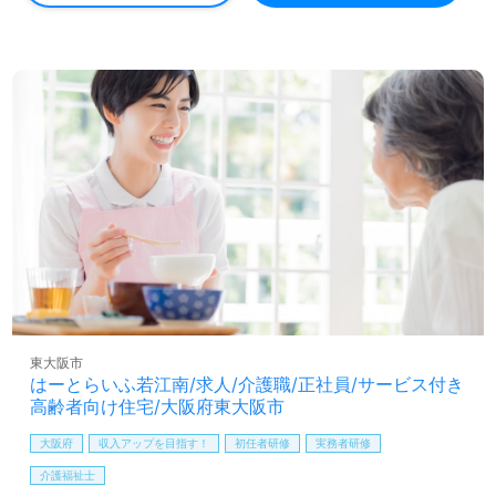
◎あなたらしさをプラスオン！『介護力とホテルのホスピ
タリティを』おもてなしとあふれる笑顔で介護職をまっす
ぐに！◎
看護助手や介護職経験のある方をお迎えします。グループ
企業/スーパーホテル様で誕生した『こころからのおもてな
し』を大切に運営。スーパー・コート様独自の「SC-Fit」
で体力の維持・向上を目標とした包括的なトレーニング、
認知症ケアでご利用者様の『夢や目標のサポート』で寄り
添う事業所様です。一緒に働く仲間に”ありがとう！”の気
持ち伝える『サンクスカード』のあるカルチャーもおすす
めポイント！『ご利用者様の夢や目標に寄り添いたい、介
護職でお役に立ちたい』『働きがいを感じながら仕事をし
たい』『ご利用者様のお役に立てるキャリアを描きたい』
『施設形態や環境を変えて働きたい』等の方も大歓迎で
す！募集詳細等、担当コンサルタントよりご案内します。
お問い合わせも遠慮なくお願いします。
東大阪市
はーとらいふ若江南/求人/介護職/正社員/サービス付き
全国の求人ご紹介！医療/福祉業界の正社員/パート求人探
高齢者向け住宅/大阪府東大阪市
しは【ウィルオブ介護】＊求人情報収集、将来的に検討の
方も遠慮なく＊
大阪府
収入アップを目指す！
初任者研修
実務者研修
LINE、メール、お電話などご希望に応じてお問い合わせ/ご
介護福祉士
相談可能です。転職相談、求人紹介、年収交渉など完全無