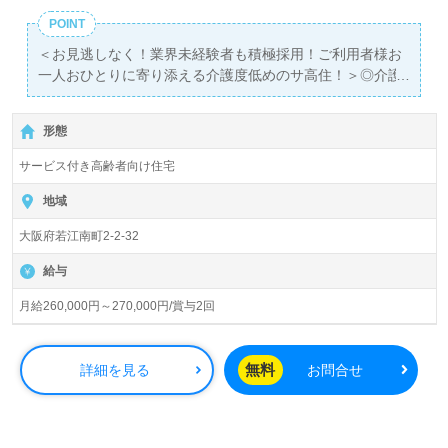
料サービスをご利用いただけます。＜非公開求人も取扱い
POINT
あり！＞"転職支援"のプロと一緒に転職活動！お問い合わ
＜お見逃しなく！業界未経験者も積極採用！ご利用者様お
せお待ちしております。
一人おひとりに寄り添える介護度低めのサ高住！＞◎介護
職/正社員募集◎
【月給260,000円～270,000円/賞与2回】＊初任者研修以上
形態
有資格者向け求人＊『若江岩田駅』徒歩15分。
サービス付き高齢者向け住宅
入居定員42名（42室/全室個室）『はーとらいふ若江南』
有限会社ティエラ（本社：東大阪市）様の運営です。居宅
地域
介護支援、訪問介護、福祉用具貸与、高齢者向け住宅管理
大阪府若江南町2-2-32
事業を展開されています。
給与
◎幅広い年代層の方が活躍中！『すぐに職場に慣れまし
た。仕事時間に笑顔が増えました。』等のお声も届く事業
月給260,000円～270,000円/賞与2回
所様！◎
看護助手や介護職経験のある方はもちろん、これから介護
職を目指される方も幅広く募集します。職員様同士のスム
無料
詳細を見る
お問合せ
ーズな連携/協力体制、充実のOJT/それぞれの成長に合った
教育研修プログラムも嬉しいポイント！『ご利用者様お一
人おひとりに寄り添いたい』『できるだけ介護度低めのサ