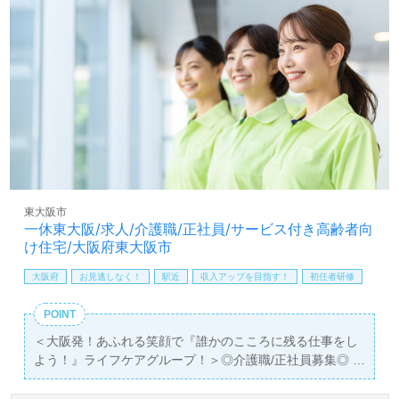
しており、非公開求人も取り扱っています。医療・福祉業
界でのキャリアを考えている方は、ぜひお気軽にお問い合
わせください。あなたの新たな一歩を、私たちが全力でサ
ポートします。
東大阪市
一休東大阪/求人/介護職/正社員/サービス付き高齢者向
け住宅/大阪府東大阪市
大阪府
お見逃しなく！
駅近
収入アップを目指す！
初任者研修
POINT
＜大阪発！あふれる笑顔で『誰かのこころに残る仕事をし
よう！』ライフケアグループ！＞◎介護職/正社員募集◎
【月給250,000円～280,000円/賞与2回】＊初任者研修以上
有資格者向け求人＊『長瀬駅』徒歩10分。