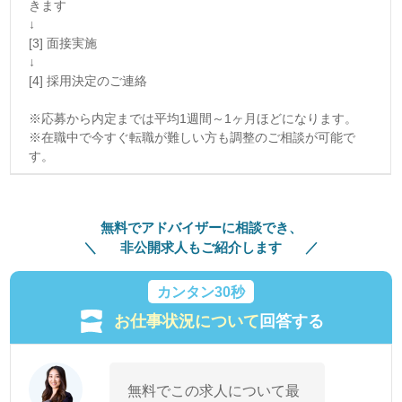
きます
↓
[3] 面接実施
↓
[4] 採用決定のご連絡
※応募から内定までは平均1週間～1ヶ月ほどになります。
※在職中で今すぐ転職が難しい方も調整のご相談が可能で
す。
無料でアドバイザーに相談でき、
非公開求人もご紹介します
カンタン30秒
お仕事状況について
回答する
無料でこの求人について最