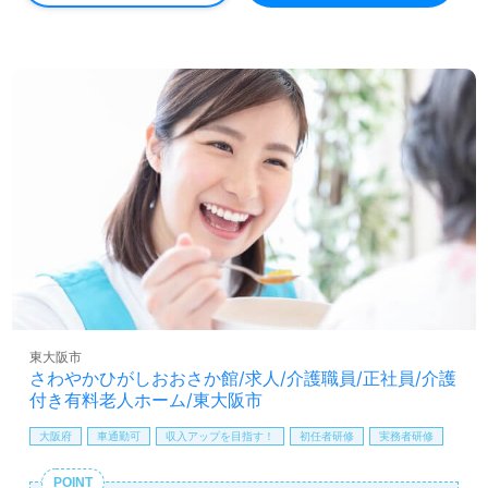
ことができます。また、ワークライフバランスを重視した
働き方も可能で、ライフスタイルに合わせた勤務形態を選
ぶことができます。
医療や福祉業界での正社員やパートの求人をお探しの方
は、ぜひ【ウィルオブ介護】にご相談ください。転職支援
のプロが無料でサポートし、求人情報の収集や年収交渉も
お手伝いします。LINEやメール、お電話での問い合わせも
歓迎です。あなたの新たな一歩を、私たちと一緒に踏み出
しましょう！
東大阪市
さわやかひがしおおさか館/求人/介護職員/正社員/介護
付き有料老人ホーム/東大阪市
大阪府
車通勤可
収入アップを目指す！
初任者研修
実務者研修
POINT