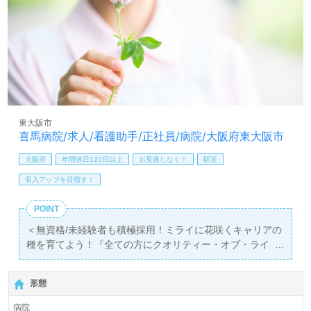
も遠慮なくお願いします。
全国の求人をご紹介！医療/福祉業界の正社員/パート求人
探しは【ウィルオブ介護】＊求人情報収集、将来的検討の
方も遠慮なく＊
LINE、メール、お電話などご希望に応じてお問い合わせ/ご
相談可能です。転職相談、求人紹介、年収交渉など完全無
料サービスをご利用いただけます。＜非公開求人も取扱い
東大阪市
あり！＞"転職支援"のプロと一緒に転職活動！お問い合わ
喜馬病院/求人/看護助手/正社員/病院/大阪府東大阪市
せお待ちしております。
大阪府
年間休日120日以上
お見逃しなく！
駅近
収入アップを目指す！
POINT
＜無資格/未経験者も積極採用！ミライに花咲くキャリアの
種を育てよう！『全ての方にクオリティー・オブ・ライ
フ』向上を目指す病院様！＞◎看護助手/正社員募集◎【月
給188,320円～250,000円/賞与2回】『若江岩田駅』徒歩3
形態
分。
病院