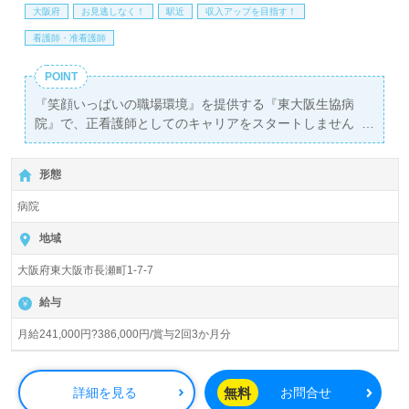
大阪府
お見逃しなく！
駅近
収入アップを目指す！
看護師・准看護師
POINT
『笑顔いっぱいの職場環境』を提供する『東大阪生協病
院』で、正看護師としてのキャリアをスタートしません
か？月給241,000円から386,000円、年2回の賞与が用意さ
れており、経済的な安定を実現できます。勤務地は『長瀬
形態
駅』から徒歩1分とアクセスも良好。総病床数99床の当院
は、一般急性期病棟と回復期リハビリテーション病棟を備
病院
え、医療福祉生活協同組合おおさかが運営しています。大
阪府内で2つの病院、20の診療所、5つの歯科診療所、さら
地域
に87拠点の介護事業所を展開し、地域医療に貢献していま
大阪府東大阪市長瀬町1-7-7
す。
給与
当院では、多職種が協力し合い、幅広い年代の職員が活躍
する明るく風通しの良い職場環境が整っています。充実し
月給241,000円?386,000円/賞与2回3か月分
たOJTや各種研修、家賃制度補助など、職員の成長を支援
する制度も充実。地域の患者様に寄り添いながら、自身の
資格や経験を活かせる職場で、やりがいを感じながら働く
無料
詳細を見る
お問合せ