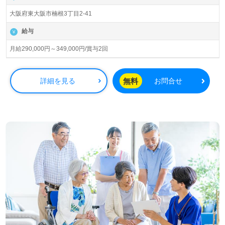
県伊勢市）様の運営です。三重県、大阪府、愛知県を中心
大阪府東大阪市楠根3丁目2-41
に住宅型有料老人ホーム、サービス付き高齢者向け住宅、
訪問看護/介護、高齢者/ケア住宅紹介サービス、居宅介護
給与
支援、出版事業を展開されています。
月給290,000円～349,000円/賞与2回
◎ブランドネーム『パリアティブケアホーム』に込められ
た想い。QOLの改善、身体的、心理社会的ケアに向かい合
う事業所様！◎
無料
詳細を見る
お問合せ
看護助手や介護職経験のある方をお迎えします。『ご利用
者様に充実した時間を過ごしてもらいたい』。職員様全員
の想いあふれる事業所様です。終末期介護、緩和ケア、急
性期、療養型、介護医療院、ターミナルケア等の経験も活
かしていただけるポジションをご紹介します。『ご利用者
様、ご家族様想いに寄り添いたい』『ホスピスで介護職経
験を活かしたい』『転職で施設形態や環境を変えて働きた
い』等の方も大歓迎です。募集詳細等、担当コンサルタン
トよりご案内します。お問い合わせも遠慮なくお願いしま
す。
全国の求人ご紹介！医療/福祉業界の正社員/パート求人探
しは【ウィルオブ介護】＊求人情報収集、将来的に検討の