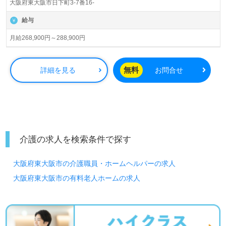
大阪府東大阪市日下町3-7番16-
中央区）様の運営です。大阪府を中心に住宅型有料老人ホ
ーム、介護付き有料老人ホーム、訪問看護/介護、居宅介護
給与
支援、調剤薬局事業を展開されています。
月給268,900円～288,900円
◎業界未経験者も積極採用！医療と介護のワンストップサ
ービス！『薬×看護×介護』を通じて、関わる全ての人々を
笑顔に！◎
無料
詳細を見る
お問合せ
看護助手や介護職経験のある方はもちろん、これから介護
職を目指される方も幅広く募集します。幅広い年代層の職
員様が活躍中！24時間365日看護職員様常駐の事業所様で
す。充実のOJT/研修制度、キャリアパスの明確化、スキル
アップ/キャリアアップ支援もはたらくあなたのチカラに！
『ご利用者様のお役に立ちたい、資格/経験を活かしたい』
介護の求人を検索条件で探す
『介護知識や技術力を高めたい』『働きながらキャリアア
ップを目指したい』『介護業界でご利用者様に寄り添うキ
大阪府東大阪市の介護職員・ホームヘルパーの求人
ャリアを描きたい』『転職でキャリアチェンジを実現した
い、施設形態や環境を変えて仕事をしたい』等の方も大歓
大阪府東大阪市の有料老人ホームの求人
迎です！募集詳細等、担当コンサルタントよりご案内しま
す。お問い合わせも遠慮なくお願いします。
医療/福祉業界の正社員/パート求人探しは【ウィルオブ介