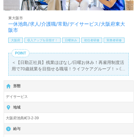
方も遠慮なく＊
LINE、メール、お電話などご希望に応じてお問い合わせ/ご
相談可能です。転職相談、求人紹介、年収交渉など完全無
東大阪市
料サービスをご利用いただけます。＜非公開求人も取扱い
一休池島/求人/介護職/常勤/デイサービス/大阪府東大
あり！＞"転職支援"のプロと一緒に転職活動！お問い合わ
阪市
せお待ちしております。
大阪府
収入アップを目指す！
日曜休み
初任者研修
実務者研修
POINT
＜【日勤正社員】残業ほぼなし/日曜お休み！再雇用制度活
用で70歳就業を目指せる職場！ライフケアグループ！＞◎
介護職/正社員募集◎【月給280,000円～300,000円/賞与2
回】＊初任者研修以上有資格者向け求人＊『東花園駅』徒
形態
歩15分。お車通勤可能です。
デイサービス
1日ご利用定員31名『デイサービス一休池島』ライフケア
グループ/株式会社ライフケア（本社：大阪府東大阪市）様
地域
の運営です。大阪府、兵庫県、滋賀県、東京都、埼玉県を
大阪府池島町3-2-39
中心に『福祉で創るワクワクする街づくり』をテーマに、
高齢者介護、障がい者福祉、保育、健康、医療分野で『驚
給与
きと感動』を提供されている企業様です。