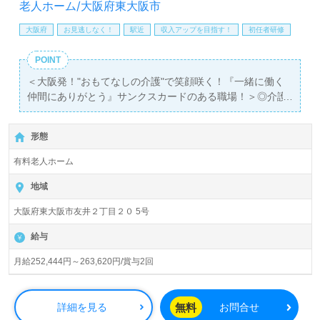
せお待ちしております。
老人ホーム/大阪府東大阪市
大阪府
お見逃しなく！
駅近
収入アップを目指す！
初任者研修
POINT
＜大阪発！"おもてなしの介護"で笑顔咲く！『一緒に働く
仲間にありがとう』サンクスカードのある職場！＞◎介護
職/正社員募集◎
【月給252,444円～263,620円/賞与2回】＊初任者研修以上
形態
有資格者向け求人＊『弥刀駅』徒歩8分。
有料老人ホーム
入居定員61名（61室/全室個室）『スーパーコート東大阪
みと』株式会社スーパー・コート（本社：大阪府大阪市）
地域
様の運営です。従業員人数1,935名以上。大阪府、兵庫
大阪府東大阪市友井２丁目２０ 5号
県、京都府、奈良県に52施設の有料老人ホーム、高齢者向
け住宅、ビル、マンション運営/管理、賃貸マンションの企
給与
画/設計/施工事業を展開されています。会社全体の取り組
みのひとつ＜サンクスカード制度＞が人気。
月給252,444円～263,620円/賞与2回
一緒に働く仲間へ、日頃の感謝の気持ちを言葉にして伝え
ていらっしゃる企業様です。
無料
詳細を見る
お問合せ