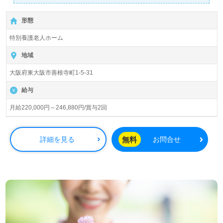
回】
＊初任者研修以上有資格者向け求人＊『新石切駅』より路
形態
線バス、お車通勤可能です。
特別養護老人ホーム
入所定員30名（従来型個室/多床室）『特別養護老人ホーム
ビオスの丘』社会福祉法人仁風会（本部：大阪府東大阪
地域
市）様の運営です。大阪府、奈良県を中心に特別養護老人
大阪府東大阪市善根寺町1-5-31
ホーム、地域包括支援センター、ケアハウス、ショートス
テイ、居宅介護支援、訪問看護/介護、グループホーム、デ
給与
イサービス、保育、障がい福祉事業を展開されています。
月給220,000円～246,880円/賞与2回
◎モットーは『ご利用者様の幸せ』。明るく風通し良い職
場環境で、職員様全員参加の介護サポートを実現される事
業所様！◎
無料
詳細を見る
お問合せ
看護助手や介護職経験のある方をお迎えします。特別養護
老人ホームでの勤務経験は問いません。それぞれの成長に
沿ったOJT/教育研修、職員様同士の協力体制もうれしいポ
イント！『ご利用者様のお役に立ちたい、経験/資格を活か
したい』『風通しの良い職場で働きたい』『働きがいを感
じながら仕事をしたい』『転職で施設形態や環境を変えて
仕事をしたい』等の方も大歓迎です！募集詳細や働き方
等、担当コンサルタントよりご案内します。お問い合わせ