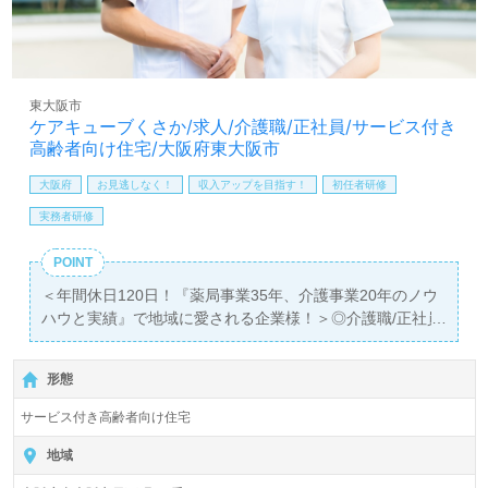
医療/福祉業界の正社員/パート求人探しは【ウィルオブ介
護】＊求人情報収集、将来的に検討の方も遠慮なく＊
LINE、メール、お電話などご希望に応じてお問い合わせ/ご
相談可能です。転職相談、求人紹介、年収交渉など完全無
料サービスをご利用いただけます。＜非公開求人も取扱い
東大阪市
あり！＞"転職支援"のプロと一緒に転職活動！お問い合わ
ケアキューブくさか/求人/介護職/正社員/サービス付き
せお待ちしております。
高齢者向け住宅/大阪府東大阪市
大阪府
お見逃しなく！
収入アップを目指す！
初任者研修
実務者研修
POINT
＜年間休日120日！『薬局事業35年、介護事業20年のノウ
ハウと実績』で地域に愛される企業様！＞◎介護職/正社員
募集◎
【年俸制/月給換算268,900円～288,900円】＊初任者研修
形態
以上有資格者向け求人＊『新石切駅』より路線バスが便利
です。
サービス付き高齢者向け住宅
入居定員52名（52室全室個室）『ケアキューブくさか』株
地域
式会社メディプラン MEDIPLAN CO.,LTD.（本社：大阪府