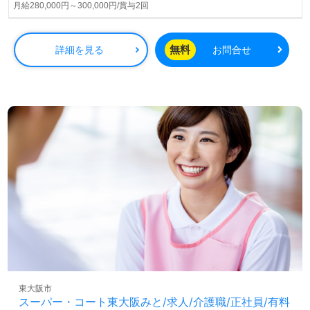
月給280,000円～300,000円/賞与2回
◎幅広い年代層の方が活躍中！『同僚と支え合い、協力し
合える！』あたたかなカルチャーが魅力の事業所様！◎
看護助手や介護職経験のある方をお迎えします。デイサー
無料
詳細を見る
お問合せ
ビスでの経験は問いません。手厚いOJT/研修制度、中途採
用の方もすぐに馴染んでいただける環境面も嬉しいポイン
ト！『ご利用者様お一人おひとりに寄り添いたい』『デイ
サービスで働きたい、メリハリをつけた働きたい』『施設
形態や環境を変えて仕事をしたい』等の方も大歓迎です！
サービスエリアは東大阪市、八尾市、大東市。送迎業務が
ございますので、普通自動車免許をお持ちの方歓迎です。
募集詳細等、担当コンサルタントよりご案内します。お問
い合わせも遠慮なくお願いします。
全国の求人ご紹介！医療/福祉業界の正社員/パート求人探
しは【ウィルオブ介護】＊求人情報収集、将来的に検討の
方も遠慮なく＊
LINE、メール、お電話などご希望に応じてお問い合わせ/ご
相談可能です。転職相談、求人紹介、年収交渉など完全無
料サービスをご利用いただけます。＜非公開求人も取扱い
東大阪市
あり！＞"転職支援"のプロと一緒に転職活動！お問い合わ
スーパー・コート東大阪みと/求人/介護職/正社員/有料