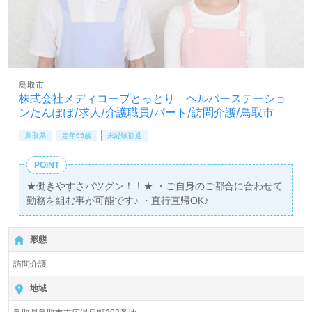
鳥取市
株式会社メディコープとっとり ヘルパーステーショ
ンたんぽぽ/求人/介護職員/パート/訪問介護/鳥取市
鳥取県
定年65歳
未経験歓迎
POINT
★働きやすさバツグン！！★ ・ご自身のご都合に合わせて
勤務を組む事が可能です♪ ・直行直帰OK♪
形態
訪問介護
地域