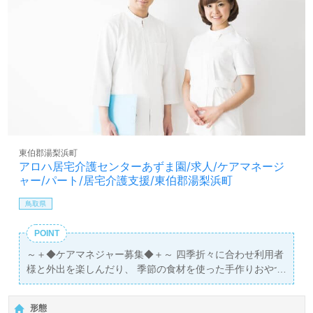
東伯郡湯梨浜町
アロハ居宅介護センターあずま園/求人/ケアマネージ
ャー/パート/居宅介護支援/東伯郡湯梨浜町
鳥取県
POINT
～＋◆ケアマネジャー募集◆＋～ 四季折々に合わせ利用者
様と外出を楽しんだり、 季節の食材を使った手作りおやつ
を作ったりと、様々なイベントが盛りだくさん！ ご利用者
と職員がともに楽しく過ごしている、アットホームな職場
形態