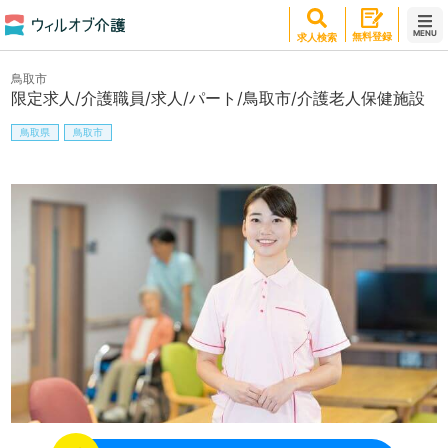
MENU
無料登録
求人検索
鳥取市
限定求人/介護職員/求人/パート/鳥取市/介護老人保健施設
鳥取県
鳥取市