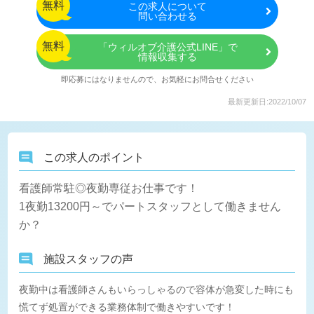
無料
この
求人について
問い合わせる
無料
「ウィルオブ介護公式LINE」で
情報収集する
即応募にはなりませんので、お気軽にお問合せください
最新更新日:2022/10/07
この求人のポイント
看護師常駐◎夜勤専従お仕事です！
1夜勤13200円～でパートスタッフとして働きません
か？
施設スタッフの声
夜勤中は看護師さんもいらっしゃるので容体が急変した時にも
慌てず処置ができる業務体制で働きやすいです！