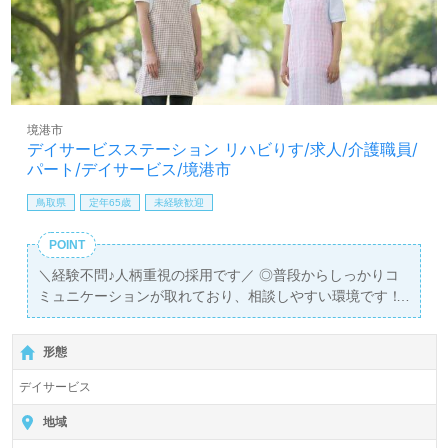
境港市
デイサービスステーション リハビりす/求人/介護職員/
パート/デイサービス/境港市
鳥取県
定年65歳
未経験歓迎
POINT
＼経験不問♪人柄重視の採用です／ ◎普段からしっかりコ
ミュニケーションが取れており、相談しやすい環境です！
◎アットホームなデイサービスで一緒に働きませんか？
形態
デイサービス
地域