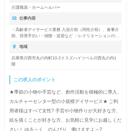
介護職員・ホームヘルパー
仕事内容
・高齢者デイサービス業務 入浴介助（同性介助）、食事介
助、排泄手伝い・傾聴・送迎など ・レクリエーションの企
画運営
地域
兵庫県川西市丸の内町10-2イスズハイツベル川西丸の内1
階
この求人のポイント
★季節の小物や手芸など、創作活動を積極的に導入、
カルチャーセンター型の小規模デイサービス★ ご利
用者様はすべて女性? 手芸や小物作りが大好きな方、
絵を描くことが好きな方、お気軽に見学にお越しくだ
さい！ ゆる～く のんびり 働けますよ～?