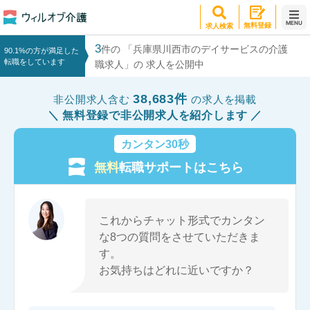
MENU
無料登録
求人検索
3
件の 「兵庫県川西市のデイサービスの介護
90.1%の方が満足した
転職をしています
職求人」の 求人を公開中
38,683件
非公開求人含む
の求人を掲載
無料登録で非公開求人を紹介します
カンタン30秒
無料
転職サポートはこちら
これからチャット形式でカンタン
な8つの質問をさせていただきま
す。
お気持ちはどれに近いですか？