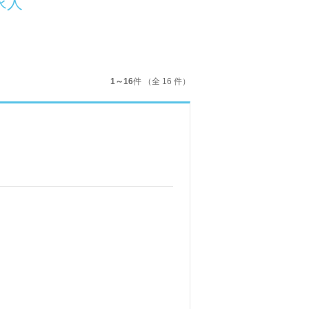
求人
1～16
件 （全 16 件）