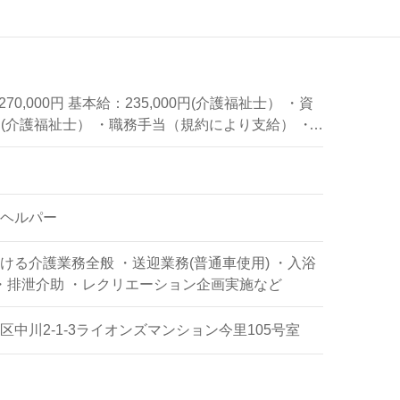
～270,000円 基本給：235,000円(介護福祉士） ・資
0円(介護福祉士） ・職務手当（規約により支給） ・
約により支給） ・監督指導職手当（規約により支
当（全額支給） キャリアパス制度導入 試用期間中
円
ヘルパー
ける介護業務全般 ・送迎業務(普通車使用) ・入浴
 ・排泄介助 ・レクリエーション企画実施など
中川2-1-3ライオンズマンション今里105号室