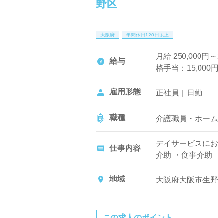
野区
大阪府
年間休日120日以上
月給 250,000円
給与
格手当：15,00
扶養家族手当（規
給） ・交通費手
雇用形態
正社員｜日勤
の給与：220,000
職種
介護職員・ホーム
デイサービスにお
仕事内容
介助 ・食事介助
地域
大阪府大阪市生野区
この求人のポイント