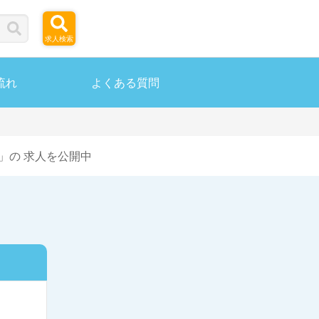
求人検索
流れ
よくある質問
」の 求人を公開中
ら