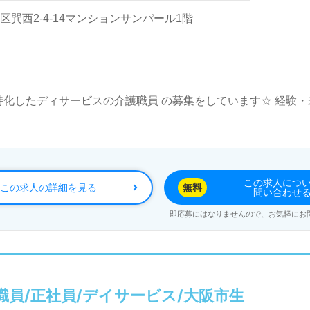
名程度） ・食事介助（1日0～2名程度） ・排泄介
巽西2-4-14マンションサンパール1階
度） ＊100％女性利用者 ＊介護職員3名+調理補助1
のお世話をします。 慣れるまではしっかり指導します
い！ 土曜日週1日でも可！
化したディサービスの介護職員 の募集をしています☆ 経験
この求人につ
この求人の詳細を見る
無料
問い合わせ
即応募にはなりませんので、お気軽にお
職員/正社員/デイサービス/大阪市生