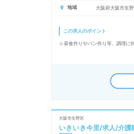
入浴介助（1日10
地域
大阪府大阪市生野区
助（1日0～2名程
名で10～13名
のでご安心くださ
この求人のポイント
☆昼食作りやパン作り等、調理に特
大阪市生野区
いきいき今里/求人/介護