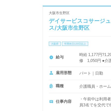
大阪市生野区
デイサービスコサージュ/
ス/大阪市生野区
大阪府
年間休日120日以上
時給 1,177円?1
給与
修 1,050円 ●
り 昇給あり
雇用形態
パート｜日勤
職種
介護職員・ホーム
・午前中は利用者
仕事内容
員3名でを交代で
物作り等日替わり