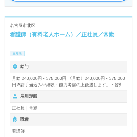
名古屋市北区
看護師（有料老人ホーム）／正社員／常勤
愛知県
給与
月給 240,000円～375,000円 《月給》240,000円～375,000
円※諸手当込み※経験・能力考慮の上優遇します。・皆勤
手当：～14,000円・精勤手当：～14,000円・教育手当：～
雇用形態
7,000円・書類作成手当：～12,000円・夜勤手当：6,000円
賞与あり 昇給あり
正社員｜常勤
職種
看護師