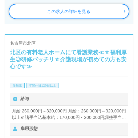
この求人の詳細を見る
名古屋市北区
北区の有料老人ホームにて看護業務≪☆福利厚
生◎研修バッチリ☆介護現場が初めての方も安
心です≫
愛知県
年間休日120日以上
給与
月給 260,000円～320,000円 月給：260,000円～320,000円
以上※諸手当込基本給：170,000円～200,000円調整手当：
30,000円～50,000円（経験による）資格手当：正看護
雇用形態
師/30,000円准看護師/20,000円夜勤手当：1回/10,000円 賞
与あり 昇給あり