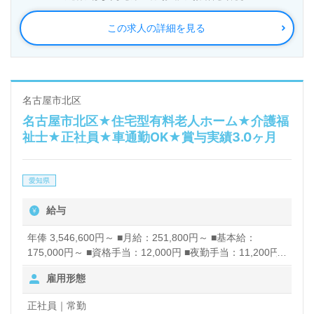
この求人の詳細を見る
名古屋市北区
名古屋市北区★住宅型有料老人ホーム★介護福
祉士★正社員★車通勤OK★賞与実績3.0ヶ月
愛知県
給与
年俸 3,546,600円～ ■月給：251,800円～ ■基本給：
175,000円～ ■資格手当：12,000円 ■夜勤手当：11,200円/
回（月約4回） ■処遇改善手当：20,000円 ※変動あり 賞
雇用形態
与あり 昇給あり
正社員｜常勤