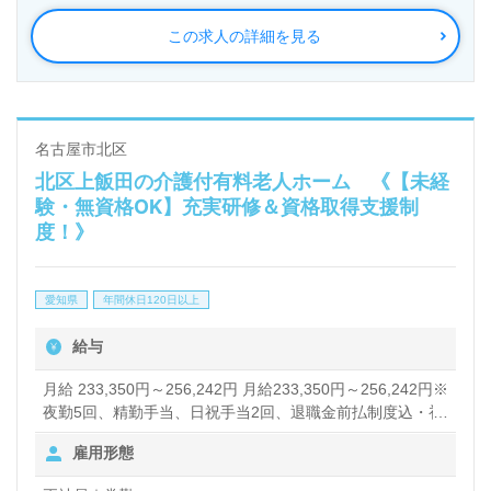
この求人の詳細を見る
名古屋市北区
北区上飯田の介護付有料老人ホーム 《【未経
験・無資格OK】充実研修＆資格取得支援制
度！》
愛知県
年間休日120日以上
給与
月給 233,350円～256,242円 月給233,350円～256,242円※
夜勤5回、精勤手当、日祝手当2回、退職金前払制度込・初
任者研修：233,350円※基本給／184,300円・実務者研修：
雇用形態
244,717円※基本給／195,000円・介護福祉士：256,242円
※基本給／205,800円※試用期間3ヶ月（雇用条件変更な