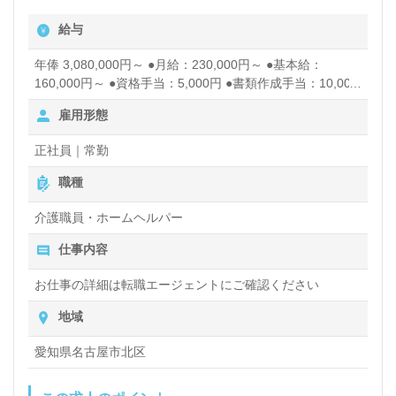
給与
年俸 3,080,000円～ ●月給：230,000円～ ●基本給：
160,000円～ ●資格手当：5,000円 ●書類作成手当：10,000
円 ●精勤手当：10,000円 ●皆勤手当：15,000円 ●夜勤手
雇用形態
当：4,000円/約4回 ●処遇改善手当：14,000円 ※変動あり
賞与あり 昇給あり
正社員｜常勤
職種
介護職員・ホームヘルパー
仕事内容
お仕事の詳細は転職エージェントにご確認ください
地域
愛知県名古屋市北区