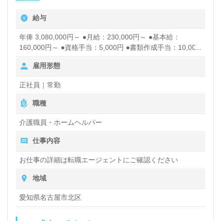
給与
年俸 3,080,000円～ ●月給：230,000円～ ●基本給：
160,000円～ ●資格手当：5,000円 ●書類作成手当：10,000
円 ●精勤手当：10,000円 ●皆勤手当：15,000円 ●夜勤手
雇用形態
当：4,000円/約4回 ●処遇改善手当：14,000円 ※変動あ
り 賞与あり 昇給あり
正社員｜常勤
職種
介護職員・ホームヘルパー
仕事内容
お仕事の詳細は転職エージェントにご確認ください
地域
愛知県名古屋市北区