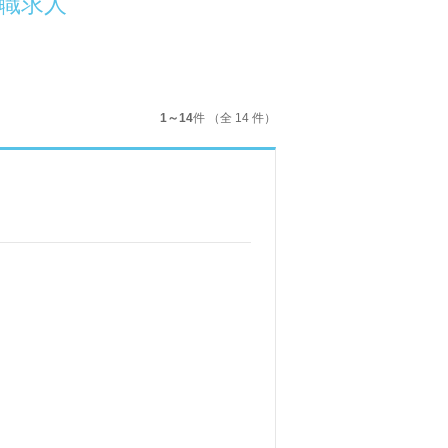
職求人
1～14
件 （全 14 件）