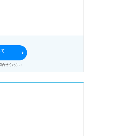
いて
る
問合せください