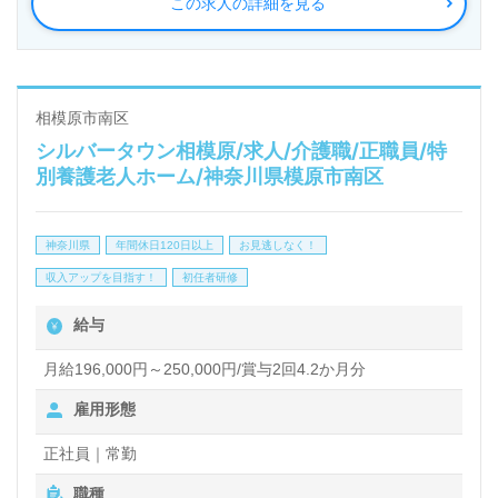
この求人の詳細を見る
り添った少人数制デイサービス◎
看護助手や介護職経験のある方はもちろん、これから
介護職を目指される方も幅広く募集します。デイサー
ビスでの勤務経験は問いません。『少人数制で寄り添
相模原市南区
シルバータウン相模原/求人/介護職/正職員/特
った介護支援』を実現されている事業所様です。『ご
別養護老人ホーム/神奈川県模原市南区
利用者様の笑顔をさぽーとしたい、お役に立ちたい』
『コミュニケーションを多く図りたい』『資格/経験
神奈川県
年間休日120日以上
お見逃しなく！
を活かしたい』『転職で施設形態や環境を変えて働き
収入アップを目指す！
初任者研修
たい』サービスエリアは相模原市内。送迎業務がござ
給与
いますので、普通自動車免許をお持ちの方歓迎です。
働き方や選考フロー等、担当コンサルタントよりご案
月給196,000円～250,000円/賞与2回4.2か月分
内します。お問い合わせも遠慮なくお願いします。
雇用形態
正社員｜常勤
全国の求人ご紹介！医療/福祉業界の正社員/パート求
職種