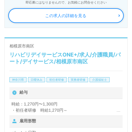
即応募にはなりませんので、お気軽にお問合せください
この求人の詳細を見る
相模原市南区
リハビリデイサービスONE+/求人/介護職員/パ
ート/デイサービス/相模原市南区
神奈川県
日曜休み
初任者研修
実務者研修
介護福祉士
給与
時給：1,270円〜1,300円
・初任者研修 時給1,270円～
・介護福祉士 時給1,300円～
雇用形態
＊上記は資格手当・処遇改善手当を含みます
＊年度末に処遇改善一時金あり(業務・勤務実績による）