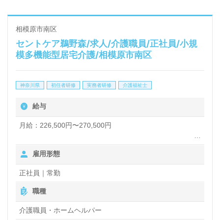
相模原市南区
セントケア鵜野森/求人/介護職員/正社員/小規
模多機能型居宅介護/相模原市南区
神奈川県
初任者研修
実務者研修
介護福祉士
給与
月給：226,500円〜270,500円
・深夜帯（22:00～翌5:00）25％割増
雇用形態
・夜勤1回につき6,000円
・認知症実践者研修 2,000円 /月
正社員｜常勤
・退職金
・交通費全額支給
職種
・時間外手当
・年末年始手当
介護職員・ホームヘルパー
※現場を支えるスタッフへ賞与とは別に一時金を支給