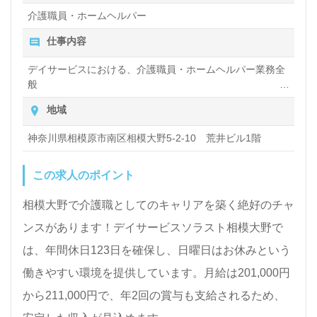
介護職員・ホームヘルパー
仕事内容
デイサービスにおける、介護職員・ホームヘルパー業務全
般
入浴や排せつ、食事などの身体的サポート、買い物や掃
地域
除、洗濯など日常生活のサポートなど
神奈川県相模原市南区相模大野5-2-10 荒井ビル1階
この求人のポイント
相模大野で介護職としてのキャリアを築く絶好のチャ
ンスがあります！デイサービスソラスト相模大野で
は、年間休日123日を確保し、日曜日はお休みという
働きやすい環境を提供しています。月給は201,000円
から211,000円で、年2回の賞与も支給されるため、