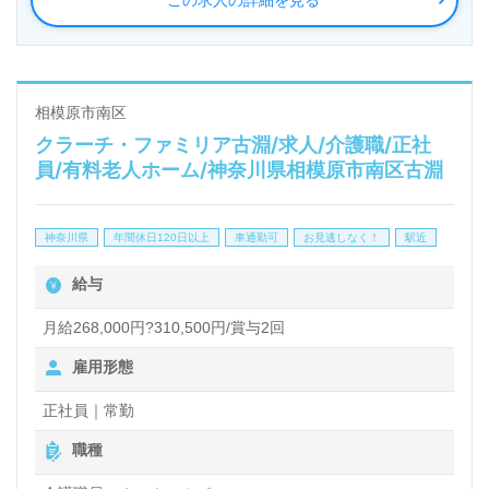
この求人の詳細を見る
◎3階建てのアットホームな院内環境！『地域の皆様
に愛され、大切な人に自信を持って薦められる病院』
を目指す事業所様！◎
相模原市南区
クラーチ・ファミリア古淵/求人/介護職/正社
看護助手や介護職経験のある方をお迎えします。病院
員/有料老人ホーム/神奈川県相模原市南区古淵
での勤務経験は問いません。多職種、幅広い年代層の
方が活躍中！職員様が働きやすい職場環境づくり、中
神奈川県
年間休日120日以上
車通勤可
お見逃しなく！
駅近
途採用の方もすぐに馴染んでいただける環境面、充実
給与
のOJT/研修制度もうれしいポイント！『患者様お一
人おひとりに寄り添いたい、病院でチーム医療の一員
月給268,000円?310,500円/賞与2回
として働きたい』『働きながらキャリアアップを実現
雇用形態
したい』『メリハリをつけて働きたい』『転職で施設
正社員｜常勤
形態や環境を変えて働きたい』等の方も大歓迎です。
職種
募集詳細等、担当コンサルタントよりご案内します。