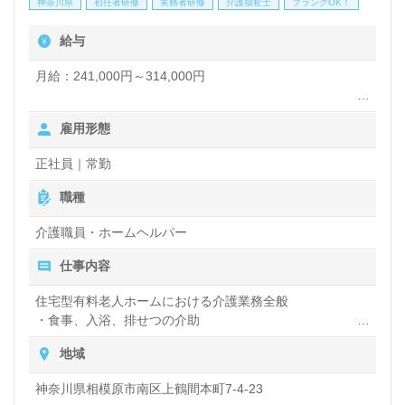
神奈川県
初任者研修
実務者研修
介護福祉士
ブランクOK！
の方もすぐに馴染んでいただける環境面、充実の
給与
OJT/それぞれの成長に沿った各種研修プログラム、
年収アップを目指せる給与制度/人事考課もうれしい
月給：241,000円～314,000円
ポイント！『ご利用者様のお役に立ちたい、笑顔を増
住宅手当：10,000～15,000円（規定あり）
雇用形態
やしたい』『資格/経験を活かしたい、介護知識や技
子供手当：8,000円/1人
徒歩・自転車通勤手当
術力を高めたい』『仕事やプライベートを充実させた
正社員｜常勤
資格手当
い、メリハリをつけて働きたい』『働きがいを感じな
残業手当
職種
がら仕事をしたい』『転職で施設形態や環境を変えて
介護職員・ホームヘルパー
働きたい』等の方も大歓迎です。募集詳細等、担当コ
仕事内容
ンサルタントよりご案内します。お問い合わせも遠慮
住宅型有料老人ホームにおける介護業務全般
なくお願いします。
・食事、入浴、排せつの介助
・レクリエーションやイベントの企画、運営
地域
医療/福祉業界の正社員/パート求人探しは【ウィルオ
神奈川県相模原市南区上鶴間本町7-4-23
ブ介護】＊求人情報収集、将来的に検討の方も遠慮な