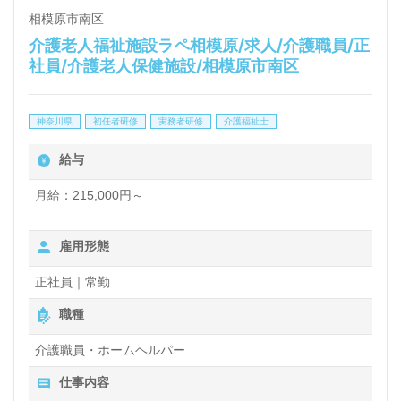
相模原市南区
介護老人福祉施設ラペ相模原/求人/介護職員/正
社員/介護老人保健施設/相模原市南区
神奈川県
初任者研修
実務者研修
介護福祉士
給与
月給：215,000円～
・基本給：172,000円～200,800円
雇用形態
・職務手当：10,000円～15,000円
・資格手当：3,000円～10,000円
正社員｜常勤
・処遇改善手当：10,000円～20,000円
・夜勤手当：5,000円/回（月4回にて計上）
職種
介護職員・ホームヘルパー
仕事内容