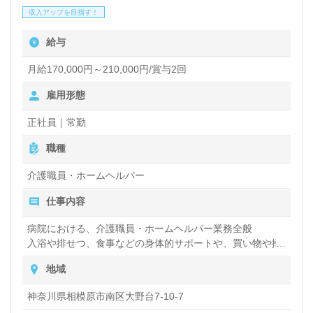
た、普通自動車免許をお持ちの方には送迎業務もあ
収入アップを目指す！
り、より多くの方々と接しながら自分のスキルを活か
給与
すことができます。
月給170,000円～210,000円/賞与2回
介護職への転職を考えている方、または新たな環境で
雇用形態
の再スタートを希望する方には最適な職場です。ご興
正社員｜常勤
味のある方は、ウィルオブ介護までお問い合わせいた
職種
だければ、詳しい情報や転職支援サービスを無料でご
介護職員・ホームヘルパー
利用いただけます。あなたの新しいキャリアを、ぜひ
仕事内容
私たちと一緒に描いていきましょう！
病院における、介護職員・ホームヘルパー業務全般
入浴や排せつ、食事などの身体的サポートや、買い物や掃
除、洗濯など日常生活のサポートなど
地域
神奈川県相模原市南区大野台7-10-7