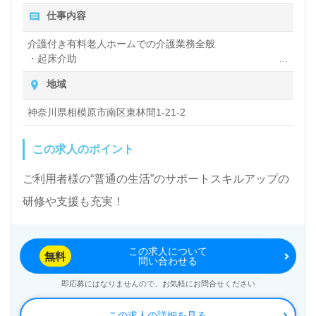
仕事内容
介護付き有料老人ホームでの介護業務全般
・起床介助
・食事介助
地域
・入浴介助や着替え
・排泄介助
神奈川県相模原市南区東林間1-21-2
・移動のお手伝い
・レクリエーションの企画・運営
・記録記入 など
この求人のポイント
ご利用者様の“普通の生活”のサポートスキルアップの
研修や支援も充実！
この求人について
無料
問い合わせる
即応募にはなりませんので、お気軽にお問合せください
この求人の詳細を見る