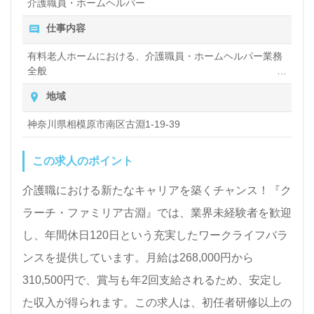
介護職員・ホームヘルパー
お問い合わせも遠慮なくお願いします。
仕事内容
医療/福祉業界の正社員/パート求人探しは【ウィルオ
有料老人ホームにおける、介護職員・ホームヘルパー業務
全般
ブ介護】＊求人情報収集、将来的に検討の方も遠慮な
入浴や排せつ、食事などの身体的サポートや、買い物や掃
く＊
地域
除、洗濯など日常生活のサポートなど
LINE、メール、お電話などご希望に応じてお問い合
神奈川県相模原市南区古淵1-19-39
わせ/ご相談可能です。転職相談、求人紹介、年収交
この求人のポイント
渉など完全無料サービスをご利用いただけます。＜非
公開求人も取扱いあり！＞"転職支援"のプロと一緒に
介護職における新たなキャリアを築くチャンス！『ク
転職活動！お問い合わせお待ちしております。
ラーチ・ファミリア古淵』では、業界未経験者を歓迎
し、年間休日120日という充実したワークライフバラ
ンスを提供しています。月給は268,000円から
310,500円で、賞与も年2回支給されるため、安定し
た収入が得られます。この求人は、初任者研修以上の