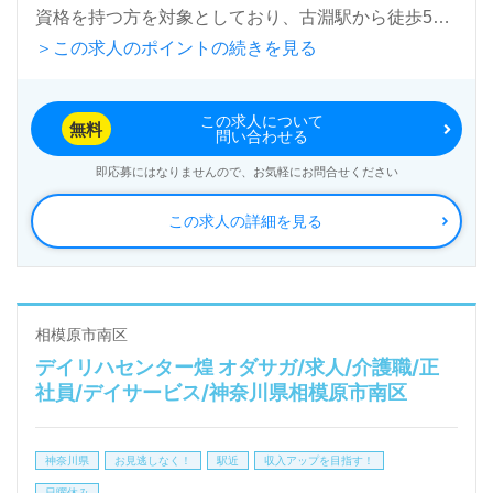
資格を持つ方を対象としており、古淵駅から徒歩5分
＞この求人のポイントの続きを見る
というアクセスの良さも魅力の一つです。お車での通
勤も可能です。
この求人について
無料
問い合わせる
当施設は73名の入居者を受け入れ、全室個室でプラ
即応募にはなりませんので、お気軽にお問合せください
イバシーが守られています。運営する株式会社クラー
この求人の詳細を見る
チは、東京、神奈川、千葉を中心に広がる信頼のブラ
ンドであり、自社開発の『ユカリアケア』システムを
使用して、24時間体制でご入居者様の情報を家族に
共有しています。このような先進的な取り組みは、安
相模原市南区
デイリハセンター煌 オダサガ/求人/介護職/正
心と信頼を生み出し、介護の現場におけるプロフェッ
社員/デイサービス/神奈川県相模原市南区
ショナルとしての価値を高めています。
神奈川県
お見逃しなく！
駅近
収入アップを目指す！
幅広い年代層の職員が活躍しており、相手を尊重し合
日曜休み