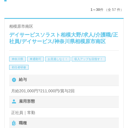
1～30
件 （全 57 件）
相模原市南区
デイサービスソラスト相模大野/求人/介護職/正
社員/デイサービス/神奈川県相模原市南区
神奈川県
車通勤可
お見逃しなく！
収入アップを目指す！
初任者研修
給与
月給201,000円?211,000円/賞与2回
雇用形態
正社員｜常勤
職種