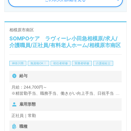
相模原市南区
SOMPOケア ラヴィーレ小田急相模原/求人/
介護職員/正社員/有料老人ホーム/相模原市南区
神奈川県
無資格OK！
初任者研修
実務者研修
介護福祉士
給与
月給：244,700円～
※精皆勤手当、職務手当、働きがい向上手当、日祝手当
（月平均2回分）、夜勤手当（月平均5回分）等、毎月平均
雇用形態
的に支払われる手当を含みます。
※介護福祉士のみ、特別職務手当あり
正社員｜常勤
残業時は別途時間外手当支給（超過1分～）
職種
賞与：基本給2.08ヶ月分/年支給