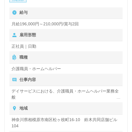
うヒューマンリスペクトのカルチャーが根付いていま
給与
す。これにより、資格や経験を活かしながら、仲間た
ちと共に高いモチベーションで働くことができます。
月給196,000円～210,000円/賞与2回
ご利用者様やご家族へのおもてなしを大切にする職場
雇用形態
で、感謝の気持ちを持って介護サポートに携わること
正社員｜日勤
ができます。
職種
介護職員・ホームヘルパー
転職をお考えの方には、医療・福祉業界に特化した求
仕事内容
人情報を提供する『ウィルオブ介護』がサポートしま
す。お問い合わせはLINE、メール、電話などで受け
デイサービスにおける、介護職員・ホームヘルパー業務全
般
付けており、転職相談や年収交渉も無料で行うことが
入浴や排せつ、食事などの身体的サポートや、買い物や掃
地域
できます。非公開求人もあるため、興味のある方はぜ
除、洗濯など日常生活のサポートなど
ひご連絡ください。あなたの新しい一歩を、私たちと
神奈川県相模原市南区松ヶ枝町16-10 鈴木共同店舗ビル
104
共に踏み出しましょう。