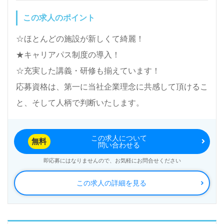
く＊
この求人のポイント
LINE、メール、お電話などご希望に応じてお問い合
☆ほとんどの施設が新しくて綺麗！
わせ/ご相談可能です。転職相談、求人紹介、年収交
★キャリアパス制度の導入！
渉など完全無料サービスをご利用いただけます。＜非
☆充実した講義・研修も揃えています！
公開求人も取扱いあり！＞"転職支援"のプロと一緒に
応募資格は、第一に当社企業理念に共感して頂けるこ
転職活動！お問い合わせお待ちしております。
と、そして人柄で判断いたします。
この求人について
無料
問い合わせる
即応募にはなりませんので、お気軽にお問合せください
この求人の詳細を見る