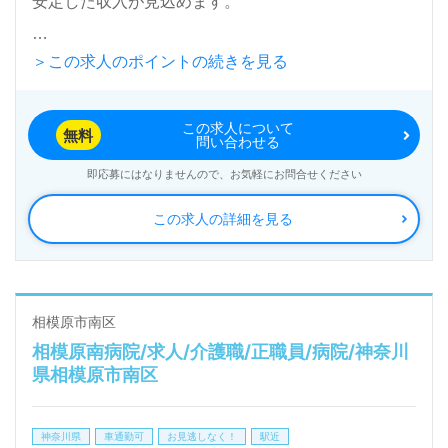
安定した収入が見込めます。
＞この求人のポイントの続きを見る
当施設は、相模原市と座間市をサービスエリアとして
おり、定員30名のアットホームなデイサービスで
この求人について
す。フィットネスマシンを活用した機能訓練や、認知
無料
問い合わせる
症予防を目的とした手芸活動を通じて、ご利用者様の
即応募にはなりませんので、お気軽にお問合せください
生活の質を向上させることに力を入れています。介護
この求人の詳細を見る
職未経験者も歓迎ですが、看護助手や介護職の経験が
ある方には特にお勧めの職場です。
職場環境は明るく、同僚同士のコミュニケーションが
相模原市南区
相模原南病院/求人/介護職/正職員/病院/神奈川
活発で、日常的に互いを称賛する文化が根付いていま
県相模原市南区
す。これは、職員が心地よく働けるだけでなく、ご利
用者様にも笑顔を提供するための重要な要素です。ま
神奈川県
車通勤可
お見逃しなく！
駅近