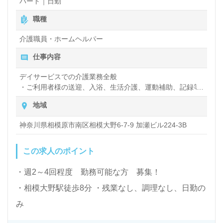
パート｜日勤
職種
介護職員・ホームヘルパー
仕事内容
デイサービスでの介護業務全般
・ご利用者様の送迎、入浴、生活介護、運動補助、記録等
の関連業務
地域
・利用者様の昼食はお弁当を提供します。
・リハビリ視点で、利用者様の機能・活動を最大限に引き
神奈川県相模原市南区相模大野6-7-9 加瀬ビル224-3B
出します！
この求人のポイント
・週2～4回程度 勤務可能な方 募集！
・相模大野駅徒歩8分 ・残業なし、調理なし、日勤の
み