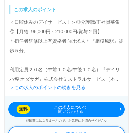
この求人のポイント
＜日曜休みのデイサービス！＞◎介護職/正社員募集
◎【月給196,000円～210,000円/賞与２回】
＊初任者研修以上有資格者向け求人＊『相模原駅』徒
歩５分。
利用定員２０名（午前１０名/午後１０名）『デイリ
ハ煌 オダサガ』株式会社ミストラルサービス（本
＞この求人のポイントの続きを見る
社：神奈川県相模原市）様の運営です。相模原市、座
間市、東京都町田市を中心に訪問看護、デイサービ
この求人について
ス、訪問リハビリ事業を展開されています。
無料
問い合わせる
即応募にはなりませんので、お気軽にお問合せください
◎商店街に面した路面店！ご利用者様の『目標』に寄