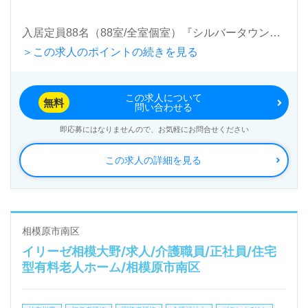
入居定員88名（88室/全室個室）『シルバータウン相
＞この求人のポイントの続きを見る
模原特別養護老人ホーム』社会福祉法人恩賜財団神奈
川県同胞援護会（本部：神奈川県相模原市）様の運営
この求人について
です。従業員数880名以上、神奈川県を中心に21ヶ所
無料
問い合わせる
以上の特別養護老人ホーム、グループホーム、デイサ
即応募にはなりませんので、お気軽にお問合せください
ービス、養護老人ホーム、障がい者支援、地域包括支
この求人の詳細を見る
援センター事業を展開されています。
◎『ご利用者様がしあわせであるための介護サポー
ト』、『職員様の笑顔あふれる職場づくり』を実現さ
相模原市南区
イリーゼ相模大野/求人/介護職員/正社員/住宅
れる事業所様！◎
型有料老人ホーム/相模原市南区
看護助手や介護職経験のある方をお迎えします。特別
養護老人ホームでの勤務経験は問いません。中途入社