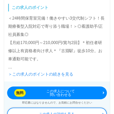
この求人のポイント
＜24時間保育室完備！働きやすい3交代制シフト！長
期療養型入院対応で寄り添う職場！＞◎看護助手/正
社員募集◎
【月給170,000円～210,000円/賞与2回】＊初任者研
修以上有資格者向け求人＊『古淵駅』徒歩10分。お
車通勤可能です。
＞この求人のポイントの続きを見る
総病床数312床（医療療養病床227床、認知症病床85
床）『相模原南病院』医療法人直源会（本部：神奈川
この求人について
県相模原市）様の運営です。従業員数250名以上、神
無料
問い合わせる
奈川県を中心に病院、介護医療院事業を展開されてい
即応募にはなりませんので、お気軽にお問合せください
ます。