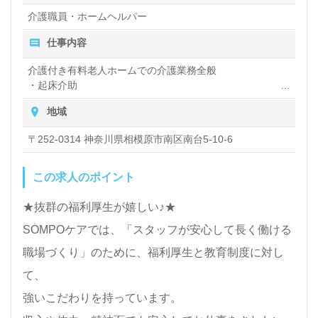
昇給：あり
介護職員・ホームヘルパー
仕事内容
介護付き有料老人ホームでの介護業務全般
・起床介助
・食事介助
地域
・入浴介助や着替え
・排泄介助
〒252-0314 神奈川県相模原市南区南台5-10-6
・移動のお手伝い
・レクリエーションの企画・運営
・記録記入 など
この求人のポイント
★抜群の福利厚生が嬉しい♪★
SOMPOケアでは、「スタッフが安心して長く働ける
職場づくり」のために、福利厚生と教育制度に対し
て、
強いこだわりを持っています。