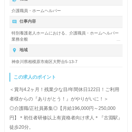
人探しは【ウィルオブ介護】＊求人情報収集、将来的
介護職員・ホームヘルパー
に検討の方も遠慮なく＊
仕事内容
LINE、メール、お電話などご希望に応じてお問い合
わせ/ご相談可能です。転職相談、求人紹介、年収交
特別養護老人ホームにおける、介護職員・ホームヘルパー
業務全般
渉など完全無料サービスをご利用いただけます。＜非
入浴や排せつ、食事などの身体的サポートや、買い物や掃
地域
公開求人も取扱いあり！＞"転職支援"のプロと一緒に
除、洗濯など日常生活のサポートなど
転職活動！お問い合わせお待ちしております。
神奈川県相模原市南区大野台5-13-7
この求人のポイント
＜賞与4.2ヶ月！残業少な目/年間休日122日！ご利用
者様からの『ありがとう！』がやりがいに！＞
◎介護職/正社員募集◎【月給196,000円～250,000
円】＊初任者研修以上有資格者向け求人＊『古淵駅』
徒歩20分。