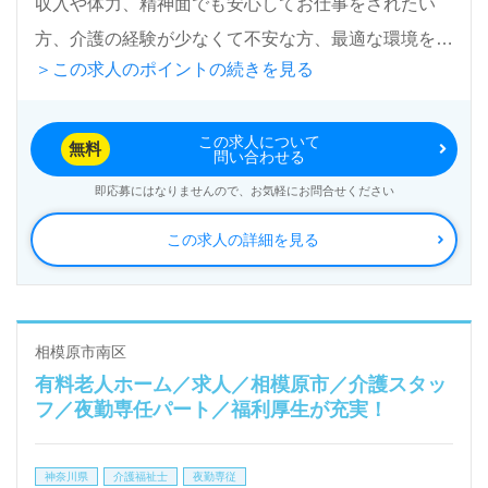
収入や体力、精神面でも安心してお仕事をされたい
方、介護の経験が少なくて不安な方、最適な環境をご
＞この求人のポイントの続きを見る
提供させて頂きます。
この求人について
無料
問い合わせる
即応募にはなりませんので、お気軽にお問合せください
この求人の詳細を見る
相模原市南区
有料老人ホーム／求人／相模原市／介護スタッ
フ／夜勤専任パート／福利厚生が充実！
神奈川県
介護福祉士
夜勤専従