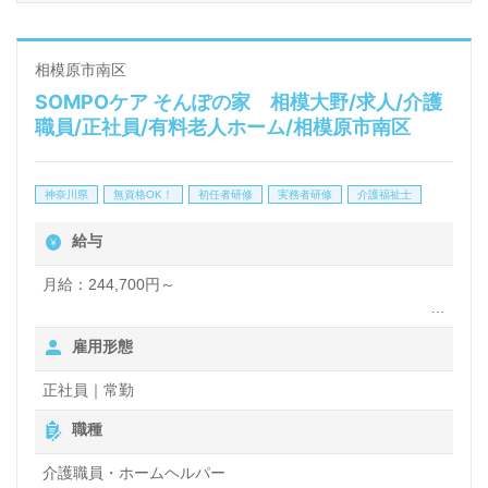
護を受けられる方だけでなく、ご家族までまるごとケアす
るプロジェクトも展開しています。
相模原市南区
本社在地：〒104-0031
SOMPOケア そんぽの家 相模大野/求人/介護
東京都中央区京橋2-8-7 読売八重洲ビル5F
職員/正社員/有料老人ホーム/相模原市南区
企業URL：https://www.saint-care.com/
神奈川県
無資格OK！
初任者研修
実務者研修
介護福祉士
給与
月給：244,700円～
残業時は別途時間外手当支給（超過1分～）
雇用形態
昇給あり
賞与 基本給2.08ヶ月分/年支給
正社員｜常勤
職種
介護職員・ホームヘルパー