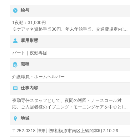
給与
1夜勤：31,000円
※ケアマネ資格手当30円、年末年始手当、交通費規定内支
給※定期昇給による基本時給アップあり 昇給あり
雇用形態
パート｜夜勤専従
職種
介護職員・ホームヘルパー
仕事内容
夜勤専任スタッフとして、夜間の巡回・ナースコール対
応、ご入居者様のイブニング・モーニングケアを中心とし
た介護・生活支援、それに伴う記録業務
地域
〒252-0318 神奈川県相模原市南区上鶴間本町2-10-26