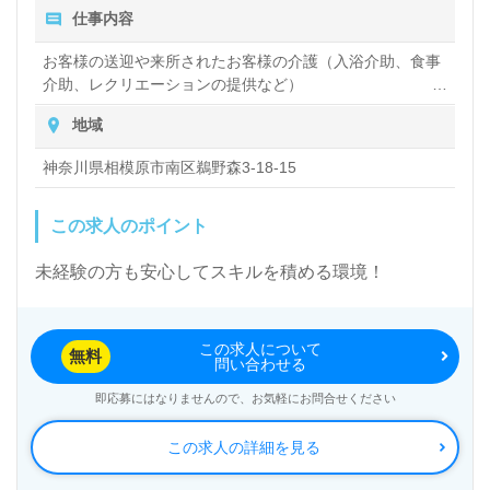
仕事内容
・賞与（年2回）
お客様の送迎や来所されたお客様の介護（入浴介助、食事
・昇給（年1回）
介助、レクリエーションの提供など）
お客様の自宅に訪問し必要な介護（食事作り 更衣解除
地域
排泄介助など）を行います。
神奈川県相模原市南区鵜野森3-18-15
【法人情報】
会社名 ：セントケア・ホールディング株式会社（英文
この求人のポイント
名 SAINT-CARE HOLDING CORPORATION）
未経験の方も安心してスキルを積める環境！
設立年月：1983年3月24日
資本金 ：1,764,646,972円（2021年7月末日時点）
この求人について
無料
問い合わせる
業務内容：セントケアグループは「福祉・介護を通じて未
即応募にはなりませんので、お気軽にお問合せください
来社会に貢献する」というビジョンを掲げ、訪問介護・訪
問入浴をはじめとした様々な介護サービスを展開していま
この求人の詳細を見る
す。全国の拠点数は2021年6月末日で558ヵ所にのぼりま
す。また最近では、「ずっとお家プロジェクト」という介