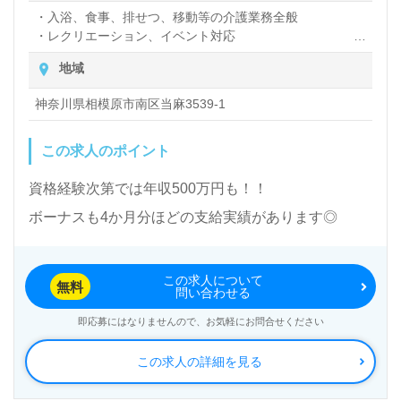
・入浴、食事、排せつ、移動等の介護業務全般
・レクリエーション、イベント対応
・居室清掃
地域
・記録業務等
神奈川県相模原市南区当麻3539‐1
この求人のポイント
資格経験次第では年収500万円も！！
ボーナスも4か月分ほどの支給実績があります◎
この求人について
無料
問い合わせる
即応募にはなりませんので、お気軽にお問合せください
この求人の詳細を見る