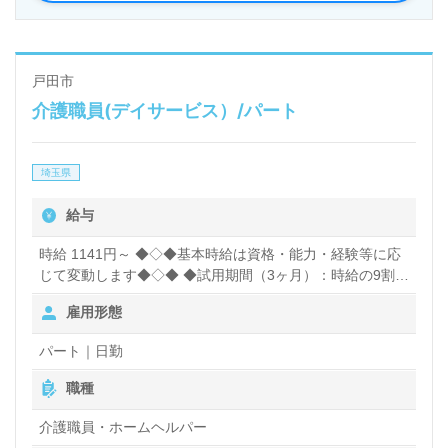
戸田市
介護職員(デイサービス）/パート
埼玉県
給与
時給 1141円～ ◆◇◆基本時給は資格・能力・経験等に応
じて変動します◆◇◆ ◆試用期間（3ヶ月）：時給の9割支
給 ◆各種手当一例◆ 介護福祉士：時給100円ＵＰ 土・
雇用形態
日・祝手当：時給100円ＵＰ
パート｜日勤
職種
介護職員・ホームヘルパー