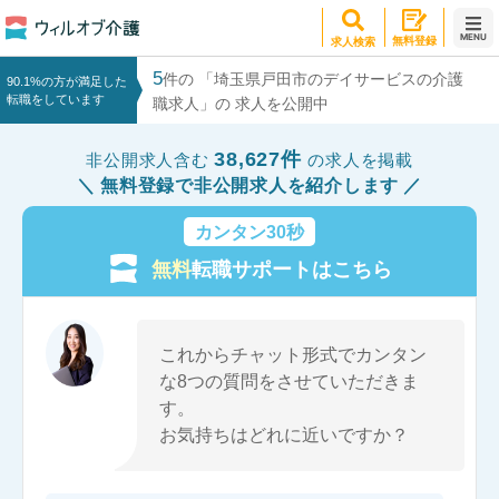
MENU
無料登録
求人検索
5
件の 「埼玉県戸田市のデイサービスの介護
90.1%の方が満足した
転職をしています
職求人」の 求人を公開中
38,627件
非公開求人含む
の求人を掲載
無料登録で非公開求人を紹介します
カンタン30秒
無料
転職サポートはこちら
これからチャット形式でカンタン
な8つの質問をさせていただきま
す。
お気持ちはどれに近いですか？