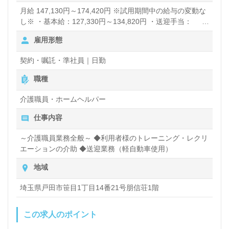
月給 147,130円～174,420円 ※試用期間中の給与の変動な
し※ ・基本給：127,330円～134,820円 ・送迎手当：
19,800円～39,600円 ・時間外手当：法定通り
雇用形態
契約・嘱託・準社員｜日勤
職種
介護職員・ホームヘルパー
仕事内容
～介護職員業務全般～ ◆利用者様のトレーニング・レクリ
エーションの介助 ◆送迎業務（軽自動車使用）
地域
埼玉県戸田市笹目1丁目14番21号朋信荘1階
この求人のポイント