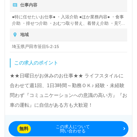
仕事内容
●特に任せたいお仕事● ・入浴介助 ●ほか業務内容● ・食事
介助 ・排せつ介助 ・おむつ取り替え、着替え介助 ・見守
り、会話 ・レクリエーションの運営 ・送迎（普通車・軽
地域
自動車） ※免許をお持ちの方のみ ●送迎範囲● 戸田市・蕨
市・川口市・さいたま市(南区に限る)
埼玉県戸田市笹目5-2-15
この求人のポイント
★★日曜日がお休みのお仕事★★ ライフスタイルに
合わせて週1回、1日3時間～勤務ＯＫ♪ 経験・未経験
問わず『コミュニケーションへの意識の高い方』『お
車の運転』に自信がある方も大歓迎！
この求人について
無料
問い合わせる