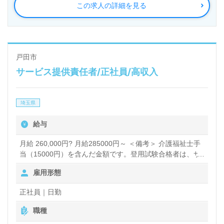
この求人の詳細を見る
戸田市
サービス提供責任者/正社員/高収入
埼玉県
給与
月給 260,000円? 月給285000円～ ＜備考＞ 介護福祉士手
当（15000円）を含んだ金額です。登用試験合格者は、サ
ービス提供責任者（サービスリーダー）としての入社とな
雇用形態
ります。 月給260000円～ ＜備考＞ 介護福祉士手当
（15000円）を含んだ金額です。登用試験の点数が合格に
正社員｜日勤
満たない場合は、常勤ヘルパー（サ責補佐）としてのご案
内となります。
職種