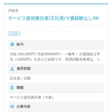
戸田市
サービス提供責任者/正社員/サ責経験なしOK
埼玉県
給与
月給 260,000円? 月給285000円～ ＜備考＞ 介護福祉士手
当（15000円）を含んだ金額です。登用試験合格者は、サ
ービス提供責任者（サービスリーダー）としての入社とな
雇用形態
ります。 月給260000円～ ＜備考＞ 介護福祉士手当
（15000円）を含んだ金額です。登用試験の点数が合格に
正社員｜日勤
満たない場合は、常勤ヘルパー（サ責補佐）としてのご案
内となります。
職種
サービス提供責任者（サ責）
仕事内容