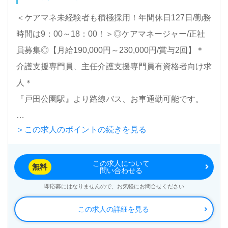
＜ケアマネ未経験者も積極採用！年間休日127日/勤務
時間は9：00～18：00！＞◎ケアマネージャー/正社
員募集◎【月給190,000円～230,000円/賞与2回】＊
介護支援専門員、主任介護支援専門員有資格者向け求
人＊
『戸田公園駅』より路線バス、お車通勤可能です。
＞この求人のポイントの続きを見る
総病床数44床『公平病院』医療法人慈公会（本部：
埼玉県戸田市）様の運営です。職員数120名以上、埼
この求人について
玉県内を中心に内科、外科、内視鏡内科、整形外科、
無料
問い合わせる
形成外科、循環器内科、糖尿病内科、腫瘍内科、緩和
即応募にはなりませんので、お気軽にお問合せください
ケア内科、神経外科、乳腺外科、リハビリテーション
この求人の詳細を見る
科を専門とする病院を展開されています。二次救急指