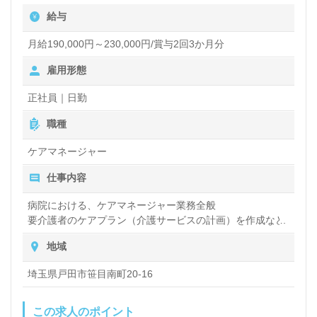
給与
転職を検討中の方は、ウィルオブ介護を通じて無料で
月給190,000円～230,000円/賞与2回3か月分
転職支援を受けることができます。求人情報の収集か
雇用形態
ら年収交渉まで、専門のコンサルタントがサポートし
正社員｜日勤
ますので、安心してお問い合わせください。
職種
ケアマネージャー
仕事内容
病院における、ケアマネージャー業務全般
要介護者のケアプラン（介護サービスの計画）を作成など
地域
埼玉県戸田市笹目南町20-16
この求人のポイント