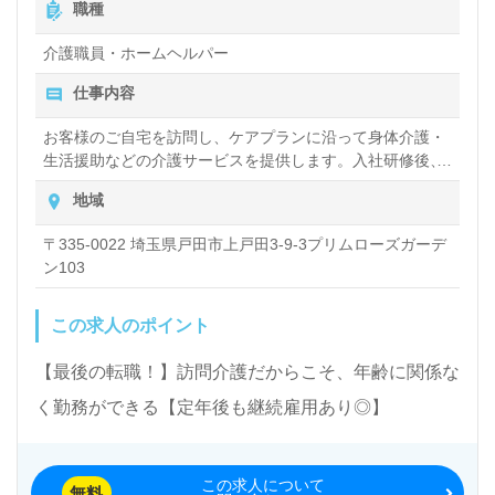
職種
介護職員・ホームヘルパー
仕事内容
お客様のご自宅を訪問し、ケアプランに沿って身体介護・
生活援助などの介護サービスを提供します。入社研修後、
先輩社員に同行して、お客様宅でのサービスの手順を覚え
地域
るところからお仕事をスタート。同行の回数に制限はない
ため、安心できるまで同行訪問が可能です。また、コール
〒335-0022 埼玉県戸田市上戸田3-9-3プリムローズガーデ
センターを設置しており、万一の際のフォロー体制もしっ
ン103
かりしています。 明確なキャリアパス制度があり、将来の
キャリアは自分で選ぶ事が出来ます。実力次第で、年齢や
経験年数に関係なく昇格・昇給が可能な会社です。
この求人のポイント
【最後の転職！】訪問介護だからこそ、年齢に関係な
く勤務ができる【定年後も継続雇用あり◎】
この求人について
無料