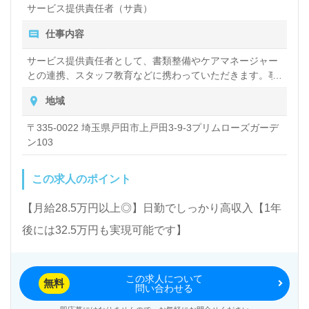
サービス提供責任者（サ責）
仕事内容
サービス提供責任者として、書類整備やケアマネージャー
との連携、スタッフ教育などに携わっていただきます。事
務系の仕事だけではなく、日常的に介護サービスの提供も
地域
行っていただきますので、お客様やご家族とも密にコミュ
ニケーションを取ることが多くなります。 ケアリッツに
〒335-0022 埼玉県戸田市上戸田3-9-3プリムローズガーデ
は、サービス提供責任者に2つの職位を用意していますの
ン103
で、段階を追って、しっかり実力をつけていただく事がで
きます。 ※日常的な現場の業務も行っていただきます。
この求人のポイント
【月給28.5万円以上◎】日勤でしっかり高収入【1年
後には32.5万円も実現可能です】
この求人について
無料
問い合わせる