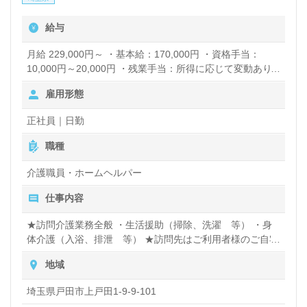
給与
月給 229,000円～ ・基本給：170,000円 ・資格手当：
10,000円～20,000円 ・残業手当：所得に応じて変動あり
・精皆勤手当：10,000円 ・処遇改善手当：10,000円 ・扶
雇用形態
養者手当：5,000円/人（最大２人まで） ・勤続手当（実績
による） ※試用期間中の基本給：月給155,400円 ※有期雇
正社員｜日勤
用契約中の基本給：月給160,000円 （資格手当等は正社員
転換後と同様）
職種
介護職員・ホームヘルパー
仕事内容
★訪問介護業務全般 ・生活援助（掃除、洗濯 等） ・身
体介護（入浴、排泄 等） ★訪問先はご利用者様のご自宅
です ★訪問エリア ・戸田市 ・蕨市 ・川口市 ・さいたま市
地域
南区 ※障がい者支援事業も展開しておりますのでご興味の
お持ちの方は面接時にご相談ください※
埼玉県戸田市上戸田1-9-9-101