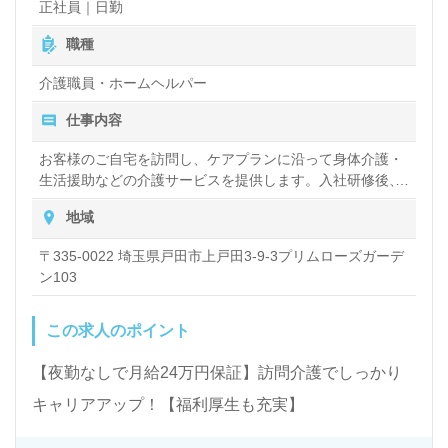
正社員｜日勤
職種
介護職員・ホームヘルパー
仕事内容
お客様のご自宅を訪問し、ケアプランに沿って身体介護・
生活援助などの介護サービスを提供します。入社研修後、
先輩社員に同行して、お客様宅でのサービスの手順を覚え
地域
るところからお仕事をスタート。同行の回数に制限はない
ため、安心できるまで同行訪問が可能です。また、コール
〒335-0022 埼玉県戸田市上戸田3-9-3プリムローズガーデ
センターを設置しており、万一の際のフォロー体制もしっ
ン103
かりしています。 明確なキャリアパス制度があり、将来の
キャリアは自分で選ぶ事が出来ます。実力次第で、年齢や
経験年数に関係なく昇格・昇給が可能な会社です。
この求人のポイント
【夜勤なしで月給24万円保証】訪問介護でしっかり
キャリアアップ！【福利厚生も充実】