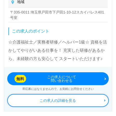
地域
てチャレンジできる やりがいある仕事です。 フォローが
しっかりしているので安心して一歩踏み出してくださ
〒335-0011 埼玉県戸田市下戸田1-10-12スカイパレス401
い！！ ◆コーディネーター業務 登録ヘルパーの皆さん
号室
のシフト調整業務や、介護技術の指導や研修など をお願
いします。 ◆計画書作成業務 担当のお客さまお一人お
ひとりの計画書作成業務をお願いします。 ◆介護業務
この求人のポイント
お客さま宅の事前訪問、お客さまとの契約手続きなどもお
任せします。 事業所によって件数は異なりますが、お客
☆介護福祉士／実務者研修／ヘルパー1級☆ 資格を活
さま宅のケアもあります。
かしてやりがいある仕事を！ 充実した研修があるか
ら、未経験の方も安心して スタートいただけます♪
この求人について
無料
問い合わせる
即応募にはなりませんので、お気軽にお問合せください
この求人の詳細を見る