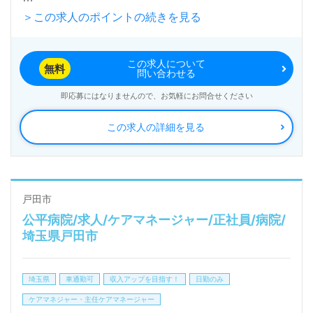
＞この求人のポイントの続きを見る
月給は200,000円から260,000円で、賞与も年2回支給
されるため、安定した収入を得ることができます。精
この求人について
神保健福祉士や社会福祉士の資格を持つ方はもちろ
無料
問い合わせる
ん、これから相談員を目指す方にも最適な環境が整っ
即応募にはなりませんので、お気軽にお問合せください
ています。病院での勤務経験は不問で、OJTプログラ
この求人の詳細を見る
ムも充実しているため、スキルアップを図りながら安
心して業務に取り組むことができます。
公平病院は、内科や外科をはじめとした多様な診療科
戸田市
公平病院/求人/ケアマネージャー/正社員/病院/
を有し、地域医療に貢献している病院です。職員同士
埼玉県戸田市
の連携やコミュニケーションが良好で、明るい職場環
境は働きやすさを向上させています。また、ご利用者
埼玉県
車通勤可
収入アップを目指す！
日勤のみ
様やそのご家族のニーズに寄り添った相談援助ができ
ケアマネジャー・主任ケアマネージャー
るやりがいのある職場です。