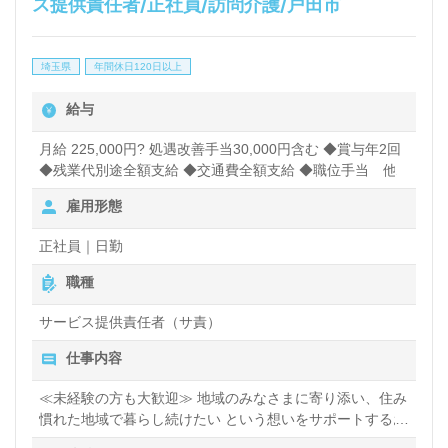
ス提供責任者/正社員/訪問介護/戸田市
埼玉県
年間休日120日以上
給与
月給 225,000円? 処遇改善手当30,000円含む ◆賞与年2回
◆残業代別途全額支給 ◆交通費全額支給 ◆職位手当 他
雇用形態
正社員｜日勤
職種
サービス提供責任者（サ責）
仕事内容
≪未経験の方も大歓迎≫ 地域のみなさまに寄り添い、住み
慣れた地域で暮らし続けたい という想いをサポートするお
仕事です。 仕事内容は多岐にわたりますが、資格を活かし