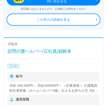
問い合わせる
即応募にはなりませんので、お気軽にお問合せください
この求人の詳細を見る
戸田市
訪問介護ヘルパー/正社員/経験者
埼玉県
給与
月給 240,000円～ 月給240000円～ ＜応募資格＞ 介護職員
初任者研修（ホームヘルパー2級）以上をお持ちの方 月給
245000円～ ＜応募資格＞ 実務者研修をお持ちの方 月給
雇用形態
255000円～ ＜応募資格＞ 介護福祉士