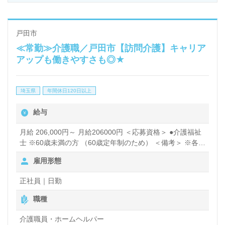
定、埼玉県災害時連携、埼玉地域DMAT指定病院様で
す。
戸田市
≪常勤≫介護職／戸田市【訪問介護】キャリア
◎『誰かの大切な人に介護が必要になったとき』今で
アップも働きやすさも◎★
きること、これからのことを一緒に考える介護支援の
プロフェッショナル！◎
埼玉県
年間休日120日以上
ケアマネージャー経験のある方はもちろん、これから
給与
ケアマネージャーを目指される方も幅広く募集しま
す。病院での勤務経験は問いません。明るい職場環
月給 206,000円～ 月給206000円 ＜応募資格＞ ●介護福祉
士 ※60歳未満の方 （60歳定年制のため） ＜備考＞ ※各種
境、各種OJTプログラムも充実の事業所様です。職員
手当含む ※経験等により加算があります。 「基本給」
雇用形態
様同士の連携、コミュニケーションの良さもおすすめ
130,000円～ 【給与ベース】介護福祉士 「月給」206,000
円～ ・基本給：130,000円～ ・資格手当：20,000円 ・サ
ポイント！『ご利用者様、ご家族様のお気持ちを尊重
正社員｜日勤
ービス手当：40,000円 ・調整手当：16,000円 【昇給】年1
し、担当ケアマネージャーとして丁寧に寄り添いた
回 【賞与】年2回（実績：2.0ヵ月） ※平均33万円くら
職種
い/年 さらに一時金最大53万円/年支給あり ≪手当詳細≫
い』『同職種の職員様が複数在籍する職場で働きた
◆資格手当 ・介護福祉士：20,000円/月 ・実務者研修：
介護職員・ホームヘルパー