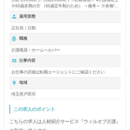
※60歳未満の方 （60歳定年制のため） ＜備考＞ ※各種手
当含む ※経験等により加算があります。 「基本給」
雇用形態
191,000円～ ・主任：195,000円～ 【給与ベース】 「月
給」255,000円～ ・基本給：191,000円～ +資格手当：
正社員｜日勤
15,000円 +通信手当：5,000円 +固定残業手当：44,000円
～ ※◇手当は該当者別途支給 ≪手当詳細≫ ◆資格手当 ・
職種
介護福祉士：15,000円/月 ◆通信手当：5,000円/月 ◆固定
残業手当：44,000円～（30ｈ分） ・主任：45,000円～
介護職員・ホームヘルパー
（30ｈ分） ※毎月30時間残業があるということではな
仕事内容
く、手当支給額の試算による時間を記載しています。もし
超過した場合は別途支給。 ◇土日出勤手当：6,000円/月上
お仕事の詳細は転職エージェントにご確認ください
限 月給240000円 ＜応募資格＞ ●実務者研修 ●基礎研修 ●
ヘルパー1級 ●初任者研修 ●ヘルパー2級 ※60歳未満の方
地域
（60歳定年制のため） ＜備考＞ ※各種手当含む ※経験等
により加算があります。 「基本給」191,000円～ ≪手当詳
埼玉県戸田市
細≫【昇給・賞与】 ※「雇用形態1」参照 賞与あり 昇給あ
り 固定残業代 44,000円(30.0時間)
この求人のポイント
こちらの求人は人材紹介サービス『ウィルオブ介護』