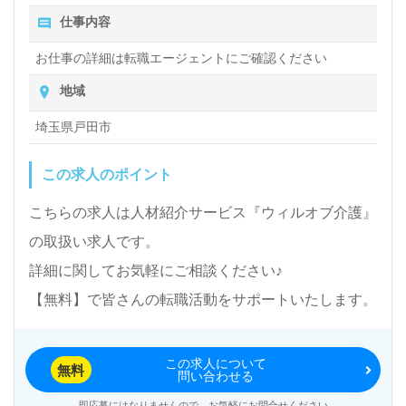
い』『転職で資格や経験を活かしたい、キャリアアッ
15,000円/月 ・ヘルパー1級：15,000円/月 ・基礎研修：
仕事内容
15,000円/月 ・初任者研修：5,000円/月 ・ヘルパー2級：
プを目指したい』『環境を変えて働きたい』等の方も
5,000円/月 ◆サービス手当：40,000円/月 ◆調整手当：
お仕事の詳細は転職エージェントにご確認ください
大歓迎です！働き方や選考フロー等、担当コンサルタ
16,000円/月 ◆残業手当 月給196000円 ＜応募資格＞ ●実
務者研修 ●基礎研修 ●ヘルパー1級 ※60歳未満の方 （60歳
ントよりご案内します。お問い合わせも遠慮なくお願
地域
定年制のため） ＜備考＞ ※各種手当含む ※経験等により
いします。
加算があります。 「基本給」120,000円～ ≪手当詳細
埼玉県戸田市
≫【昇給・賞与】 ※「雇用形態1」参照 月給181000円 ＜
応募資格＞ ●初任者研修 ●ヘルパー2級 ※60歳未満の方
この求人のポイント
（60歳定年制のため） ＜備考＞ ※各種手当含む ※経験等
医療/福祉業界の正社員/パート求人探しは【ウィルオ
により加算があります。 「基本給」120,000円～ ≪手当詳
ブ介護】＊求人情報収集、将来的に検討の方も遠慮な
こちらの求人は人材紹介サービス『ウィルオブ介護』
細≫【昇給・賞与】 ※「雇用形態1」参照 賞与あり 昇給あ
り
く＊
の取扱い求人です。
LINE、メール、お電話などご希望に応じてお問い合
詳細に関してお気軽にご相談ください♪
わせ/ご相談可能です。転職相談、求人紹介、年収交
【無料】で皆さんの転職活動をサポートいたします。
渉など完全無料サービスをご利用いただけます。＜非
公開求人も取扱いあり！＞"転職支援"のプロと一緒に
この求人について
無料
問い合わせる
転職活動！お問い合わせお待ちしております。
即応募にはなりませんので、お気軽にお問合せください