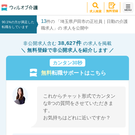
MENU
無料登録
求人検索
13
件の 「埼玉県戸田市の正社員｜日勤の介護
90.1%の方が満足した
転職をしています
職求人」の 求人を公開中
38,627件
非公開求人含む
の求人を掲載
無料登録で非公開求人を紹介します
カンタン30秒
無料
転職サポートはこちら
これからチャット形式でカンタン
な8つの質問をさせていただきま
す。
お気持ちはどれに近いですか？