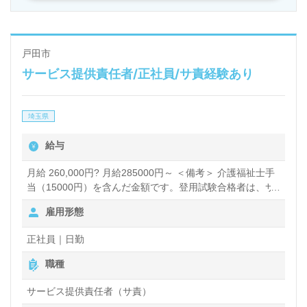
戸田市
サービス提供責任者/正社員/サ責経験あり
埼玉県
給与
月給 260,000円? 月給285000円～ ＜備考＞ 介護福祉士手
当（15000円）を含んだ金額です。登用試験合格者は、サ
ービス提供責任者（サービスリーダー）としての入社とな
雇用形態
ります。 月給260000円～ ＜備考＞ 介護福祉士手当
（15000円）を含んだ金額です。登用試験の点数が合格に
正社員｜日勤
満たない場合は、常勤ヘルパー（サ責補佐）としてのご案
内となります。
職種
サービス提供責任者（サ責）