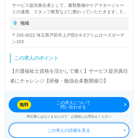
サービス提供責任者として、書類整備やケアマネージャー
との連携、スタッフ教育などに携わっていただきます。事
務系の仕事だけではなく、日常的に介護サービスの提供も
地域
行っていただきますので、お客様やご家族とも密にコミュ
ニケーションを取ることが多くなります。 サ責業務のご経
〒335-0022 埼玉県戸田市上戸田3-9-3プリムローズガーデ
験がない方でも、同じ事業所に所属している管理者や他の
ン103
サービス提供責任者にフォローをしてもらいながら仕事を
する事ができます。 ※日常的な現場の業務も行っていただ
きます。
この求人のポイント
【介護福祉士資格を活かして働く】サービス提供責任
者にチャレンジ【研修・勉強会多数開催◎】
この求人について
無料
問い合わせる
即応募にはなりませんので、お気軽にお問合せください
この求人の詳細を見る