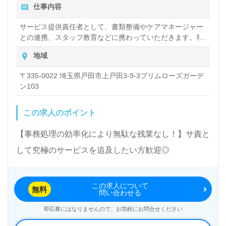
仕事内容
サービス提供責任者として、書類整備やケアマネージャー
との連携、スタッフ教育などに携わっていただきます。事
務系の仕事だけではなく、日常的に介護サービスの提供も
地域
行っていただきますので、お客様やご家族とも密にコミュ
ニケーションを取ることが多くなります。 ケアリッツに
〒335-0022 埼玉県戸田市上戸田3-9-3プリムローズガーデ
は、サービス提供責任者に2つの職位を用意していますの
ン103
で、段階を追って、しっかり実力をつけていただく事がで
きます。 ※日常的な現場の業務も行っていただきます。
この求人のポイント
【事務処理の効率化により無駄な残業なし！】サ責と
して究極のサービスを追及したい方歓迎◎
この求人について
無料
問い合わせる
即応募にはなりませんので、お気軽にお問合せください