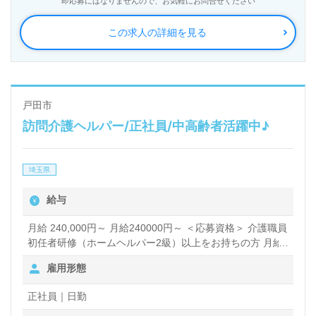
即応募にはなりませんので、お気軽にお問合せください
この求人の詳細を見る
戸田市
訪問介護ヘルパー/正社員/中高齢者活躍中♪
埼玉県
給与
月給 240,000円～ 月給240000円～ ＜応募資格＞ 介護職員
初任者研修（ホームヘルパー2級）以上をお持ちの方 月給
245000円～ ＜応募資格＞ 実務者研修をお持ちの方 月給
雇用形態
255000円～ ＜応募資格＞ 介護福祉士
正社員｜日勤