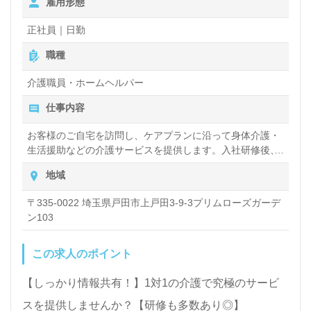
雇用形態
算されます。 月給245000円～ ＜応募資格＞ 実務者研修を
お持ちの方
正社員｜日勤
職種
介護職員・ホームヘルパー
仕事内容
お客様のご自宅を訪問し、ケアプランに沿って身体介護・
生活援助などの介護サービスを提供します。入社研修後、
先輩社員に同行して、お客様宅でのサービスの手順を覚え
地域
るところからお仕事をスタート。同行の回数に制限はない
ため、安心できるまで同行訪問が可能です。また、コール
〒335-0022 埼玉県戸田市上戸田3-9-3プリムローズガーデ
センターを設置しており、万一の際のフォロー体制もしっ
ン103
かりしています。 明確なキャリアパス制度があり、将来の
キャリアは自分で選ぶ事が出来ます。実力次第で、年齢や
経験年数に関係なく昇格・昇給が可能な会社です。
この求人のポイント
【しっかり情報共有！】1対1の介護で究極のサービ
スを提供しませんか？【研修も多数あり◎】